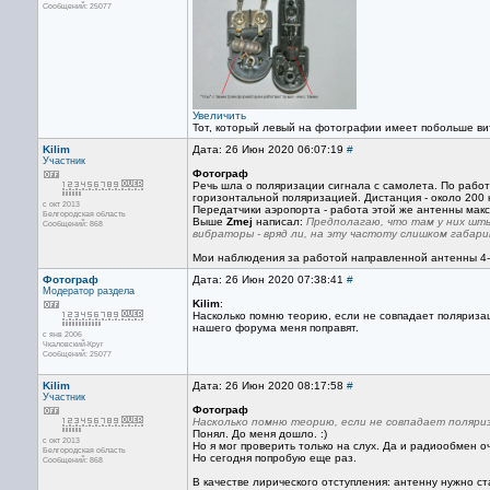
Сообщений: 25077
Увеличить
Тот, который левый на фотографии имеет побольше вит
Kilim
Дата: 26 Июн 2020 06:07:19
#
Участник
Фотограф
Речь шла о поляризации сигнала с самолета. По рабо
горизонтальной поляризацией. Дистанция - около 200 
с окт 2013
Передатчики аэропорта - работа этой же антенны макс
Белгородская область
Выше
Zmej
написал:
Предполагаю, что там у них шты
Сообщений: 868
вибраторы - вряд ли, на эту частоту слишком габар
Мои наблюдения за работой направленной антенны 4-
Фотограф
Дата: 26 Июн 2020 07:38:41
#
Модератор раздела
Kilim
:
Насколько помню теорию, если не совпадает поляриза
нашего форума меня поправят.
с янв 2006
Чкаловский-Круг
Сообщений: 25077
Kilim
Дата: 26 Июн 2020 08:17:58
#
Участник
Фотограф
Насколько помню теорию, если не совпадает поляри
Понял. До меня дошло. :)
с окт 2013
Но я мог проверить только на слух. Да и радиообмен оч
Белгородская область
Но сегодня попробую еще раз.
Сообщений: 868
В качестве лирического отступления: антенну нужно ста