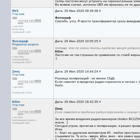
толпы ласточек могут устроить на горизонтальных элем
Во всяком случае, антенна UB5 им пришлась не по душе
RV3
Дата: 26 Июн 2020 09:39:38
#
Участник
Фотограф
Спасибо, учту. Я просто трансформатор сразу выкидыв
с янв 2007
Возле леса
Сообщений: 1220
Фотограф
Дата: 26 Июн 2020 10:05:25
#
Модератор раздела
потому, что по осени толпы ласточек могут устроит
Kilim
:
Ласточки не так страшны по сравнению со стаей жирны
с янв 2006
:)
Чкаловский-Круг
Сообщений: 25077
Zmej
Дата: 26 Июн 2020 14:44:24
#
Участник
Разница поляризаций - не менее 15дБ.
Если самолет в пределах радио-горизонта и сигнал с з
было.
с дек 2005
...
Сообщений: 10762
Kilim
Дата: 26 Июн 2020 16:42:35
#
Участник
Zmej
Если самолет в пределах радио-горизонта и сигнал с
с окт 2013
За все время владения радиосканнером Uniden BC125AT
Белгородская область
иначе. :)
Сообщений: 868
Сегодня утром, прочитав о поляризации, я решил пров
Итак:
1 - борт на удалении километров 40 - любое простран
слышимости. То есть - вверх, вбок, вниз - все равно ку
2 - борта на удалении 150...200 ки прием возможен то