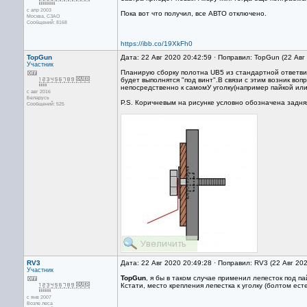
с апр 2003
Пока вот что получил, все АВТО отключено.
Москва, СЗАО
Сообщений: 8168
https://ibb.co/19XkFh0
TopGun
Дата: 22 Авг 2020 20:42:59 · Поправил: TopGun (22 Авг
Участник
Планирую сборку полотна UB5 из стандартной ответви
будет выполнятся "под винт".В связи с этим возник вопр
непосредственно к самомУ уголку(например пайкой или "
с авг 2016
Беларусь
Р.S. Коричневым на рисунке условно обозначена задняя 
Сообщений: 525
RV3
Дата: 22 Авг 2020 20:49:28 · Поправил: RV3 (22 Авг 20
Участник
TopGun
, я бы в таком случае применил лепесток под пай
Кстати, место крепления лепестка к уголку (болтом ест
с янв 2007
Возле леса