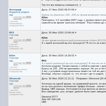
Так что все вопросы снимаются. :)
Фотограф
Дата: 27 Июн 2020 08:37:09
#
Модератор раздела
борта на удалении 150...200 ки прием возможен тол
Kilim
:
Повторюсь: 1-2 сентября 2007 года, с уровня своего ро
с янв 2006
самолёты во время "разгона облаков". Расстояние до 
Чкаловский-Круг
Сообщений: 25077
RV3
Дата: 30 Июн 2020 13:06:44
#
Участник
Kilim
За все время владения радиосканнером Uniden BC125A
А с какой антенной вы его пользуете? Я что-то не в в
с янв 2007
Возле леса
Сообщений: 1220
Kilim
Дата: 30 Июн 2020 14:28:52
#
Участник
RV3
А с какой антенной вы его пользуете? Я что-то не 
Антенна родная. Таская сканер с собой в сумочке с до
с окт 2013
Борта за 150...200 км принимает хорошо. Но это в чис
Белгородская область
А вот у условиях индустриальных помех на той же дис
Сообщений: 868
Вообще, обычно слушаю то, что летает где-то рядом. :
Olenevod
Дата: 30 Июн 2020 21:21:11 · Поправил: Olenevod (30 
Участник
Антенны на одной крыше, на сравнимой высоте, но вс
из-за чуть разного положения. Цифра больше - значит 
Вывод: UB5 хороша. Хотя кажется она висела на метр-п
с апр 2003
Все самоделки, усы, штыри, диполи были хуже заводск
Москва, СЗАО
Сообщений: 8168
Diamond D777
Sirio GP 108-136
UB5