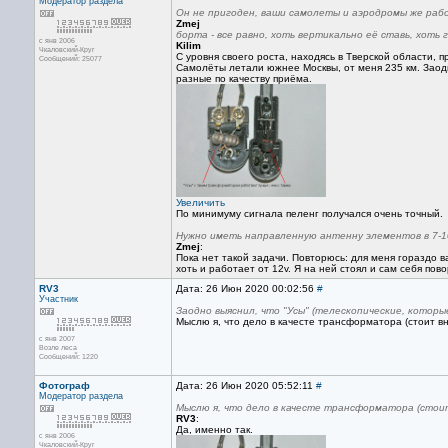
Модератор раздела
Он не пригоден, ваши самолеты и аэродромы же раб
Zmej
борта - все равно, хоть вертикально её ставь, хоть 
с янв 2006
Kilim
Чкаловский-Круг
С уровня своего роста, находясь в Тверской области, 
Сообщений: 25077
Самолёты летали южнее Москвы, от меня 235 км. Заодн
разные по качеству приёма.
Увеличить
По минимуму сигнала пеленг получался очень точный.
Нужно иметь направленную антенну элементов в 7-10
Zmej
:
Пока нет такой задачи. Повторюсь: для меня гораздо в
хоть и работает от 12v. Я на ней стоял и сам себя повор
RV3
Дата: 26 Июн 2020 00:02:56
#
Участник
Заодно выяснил, что "Усы" (телескопические, котор
Мыслю я, что дело в качесте трансформатора (стоит вн
с янв 2007
Возле леса
Сообщений: 1220
Фотограф
Дата: 26 Июн 2020 05:52:11
#
Модератор раздела
Мыслю я, что дело в качесте трансформатора (стои
RV3
:
Да, именно так.
с янв 2006
Чкаловский-Круг