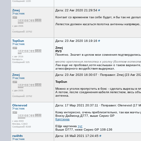
Сообщений: 1220
Zmej
Дата: 22 Авг 2020 21:29:54
#
Участник
Контакт со временем так себе будет, я бы так не делал
Лепесток должен касаться полотна антенны напрямую, 
с дек 2005
...
Сообщений: 10762
TopGun
Дата: 23 Авг 2020 16:19:16
#
Участник
Zmej
RV3
Понятно. Значит в целом мои сомнения подтвердились. Б
с авг 2016
Беларусь
место крепления лепестка к уголку (болтом естеств
Сообщений: 525
Лак еще не пробовал,хотя наслышан о таком варианте,
атмосферного воздействия выдержал.
Zmej
Дата: 23 Авг 2020 16:30:07 · Поправил: Zmej (23 Авг 20
Участник
TopGun
Можно и уголок пропустить в бокс - сделать вырезы в пл
с дек 2005
А потом, после соединения кабеля лепестком, весь об
...
антенна.
Сообщений: 10762
Olenevod
Дата: 17 Мар 2021 20:37:11 · Поправил: Olenevod (17 
Участник
Кому интересно, очень приблизительно, так как мачты
Внизу Даймонд Д777, выше Сирио GP
Картинка
с апр 2003
Москва, СЗАО
ЕЩе картинка
тут
Сообщений: 8168
Выше D777, ниже Сирио GP 108-136
rw4hfn
Дата: 16 Май 2021 17:24:45
#
Участник