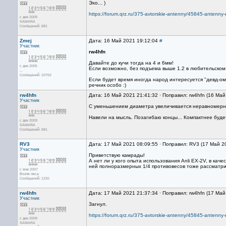
Эхо... )
https://forum.qrz.ru/375-avtorskie-antenny/45845-antenn
с дек 2009
SAMARA
Сообщений: 681
Zmej
Дата: 16 Май 2021 19:12:04
#
Участник
rw4hfn
Давайте до кучи тогда на 4 и 6мм!
с дек 2005
Если возможно, без подъема выше 1.2 в любительском
...
Сообщений: 10762
Если будет время иногда народ интересуется "девд-ом"
речник особо :)
rw4hfn
Дата: 16 Май 2021 21:41:32 · Поправил: rw4hfn (16 Ма
Участник
С уменьшением диаметра увеличивается неравномерно
Навели на мысль. Позагибаю концы... Компактнее буде
с дек 2009
SAMARA
Сообщений: 681
RV3
Дата: 17 Май 2021 08:09:55 · Поправил: RV3 (17 Май 2
Участник
Приветствую камрады!
А нет ли у кого опыта использования Anli EX-2V, в ка
ней полноразмерных 1/4 противовесов тоже рассматри
с янв 2007
Возле леса
Сообщений: 1220
rw4hfn
Дата: 17 Май 2021 21:37:34 · Поправил: rw4hfn (17 Ма
Участник
Загнул.
https://forum.qrz.ru/375-avtorskie-antenny/45845-antenn
с дек 2009
SAMARA