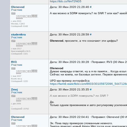
https://ibb.co/NmT2NG5
Olenevod
Дата: 30 Июн 2020 21:26:46
#
Участник
А как можно в SDR# померить? по SNR ? или как? како
с апр 2003
Москва, СЗАО
Сообщений: 8168
studentkra
Дата: 30 Июн 2020 21:28:59
#
Участник
Olenevod
, просиите, а что означают эти цифры?
с мая 2017
Красноармейск М.О.
Сообщений: 1321
RV3
Дата: 30 Июн 2020 21:30:28 · Поправил: RV3 (30 Июн 2
Участник
Olenevod
Думаю камрады ответят, ну а я по памяти... Когда юза
Сейчас ни компа, ни базовых антенн. Первое временно
с янв 2007
Возле леса
UPD как пример интерфейса
Сообщений: 1220
https://farm9.staticflickr.com/8603/30105972096_5447126
Zmej
Дата: 30 Июн 2020 21:35:35
#
Участник
А как можно в SDR# померить? по SNR ?
Да.
с дек 2005
Только одним приемником и авто регулировку усиления
...
Сообщений: 10762
Olenevod
Дата: 30 Июн 2020 22:04:41 · Поправил: Olenevod (30 
Участник
Эх. Пока пару примеров сломанным немного.
Завтра приедет новый Airspy Mini тогда еще поиграемся 