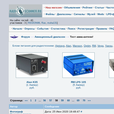
·
Наш магазин
·
Объявления
·
Рейтинг
·
Статьи
·
Част
·
Файлы
·
Диапазоны
·
Сигналы
·
Музей
·
Mods
·
LPD-
На сайте: гостей - 42,
участников - 3 [
REGION86
,
Rax
,
muha131
]
·
Начало
·
Опросы
·
События
·
Статистика
·
Поиск
·
Регистрация
·
Правила
·
FA
Форум
—›
Авиационный диапазон
—›
Тест авиа-антенн!
Блоки питания для радиотехники
:
Ajetrays
,
Alan
,
Manson
,
Optim
,
RM
,
Vega
,
Yaesu
,
Alan K35
RM LPS 105
(1 Ампер)
(5 Ампер)
руб.
руб.
Страница:
««
...
...
»»
1
2
56
57
58
59
60
69
70
Автор
Сообщение
Фотограф
Дата: 25 Июн 2020 19:48:47
#