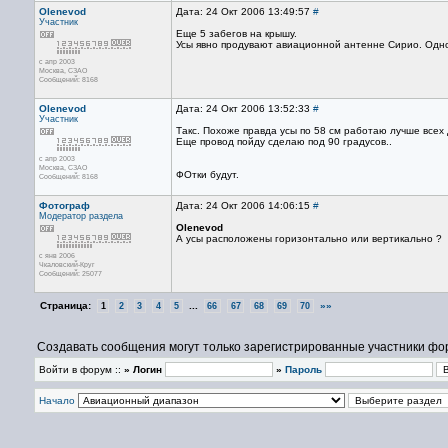
Olenevod
Дата: 24 Окт 2006 13:49:57
#
Участник
Еще 5 забегов на крышу.
Усы явно продувают авиационной антенне Сирио. Одно
с апр 2003
Москва, СЗАО
Сообщений: 8168
Olenevod
Дата: 24 Окт 2006 13:52:33
#
Участник
Такс. Похоже правда усы по 58 см работаю лучше всех 
Еще провод пойду сделаю под 90 градусов..
с апр 2003
Москва, СЗАО
ФОтки будут.
Сообщений: 8168
Фотограф
Дата: 24 Окт 2006 14:06:15
#
Модератор раздела
Olenevod
А усы расположены горизонтально или вертикально ?
с янв 2006
Чкаловский-Круг
Сообщений: 25077
Страница:
...
»»
1
2
3
4
5
66
67
68
69
70
Создавать сообщения могут только зарегистрированные участники фо
Войти в форум ::
» Логин
»
Пароль
Начало