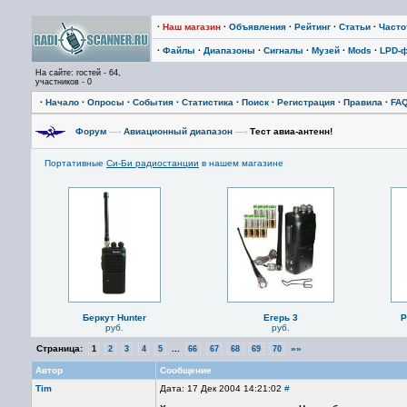
·
Наш магазин
·
Объявления
·
Рейтинг
·
Статьи
·
Част
·
Файлы
·
Диапазоны
·
Сигналы
·
Музей
·
Mods
·
LPD-
На сайте: гостей - 64,
участников - 0
·
Начало
·
Опросы
·
События
·
Статистика
·
Поиск
·
Регистрация
·
Правила
·
FA
Форум
—›
Авиационный диапазон
—›
Тест авиа-антенн!
Портативные
Си-Би радиостанции
в нашем магазине
Беркут Hunter
Егерь 3
P
руб.
руб.
Страница:
...
»»
1
2
3
4
5
66
67
68
69
70
Автор
Сообщение
Tim
Дата: 17 Дек 2004 14:21:02
#