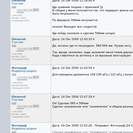
Olenevod
Дата: 24 Окт 2006 12:18:08
#
Участник
Ща сравним теорию с практикой )))
В общем у меня получается так, что лидирует длина ш
быть погрешность.
с апр 2003
Москва, СЗАО
По формуле 566мм получается.
Сообщений: 8168
хехехе! Выходит все сходится)
Ща пойду заземлю и сделаю 566мм штыри.
Olenevod
Дата: 24 Окт 2006 12:43:10
#
Участник
Да, истина где-то посредине. 580-566 мм. Лучше нету.
Так, вроде заземлил, када заземлял меня током дернуло
с апр 2003
Када схватился за антенну и за крышные конструкции
Москва, СЗАО
Сообщений: 8168
Фотограф
Дата: 24 Окт 2006 12:43:53
#
Модератор раздела
Для середины диапазона 108-136 мГц ( 122 мГц ) полу
с янв 2006
Чкаловский-Круг
Сообщений: 25077
Olenevod
Дата: 24 Окт 2006 12:47:29
#
Участник
Ок! Сделаю 585 и 590мм
Сделал заземление или "заземление" в общем разницы
с апр 2003
Москва, СЗАО
Сообщений: 8168
Фотограф
Дата: 24 Окт 2006 12:52:26 · Поправил: Фотограф (24 
Модератор раздела
Сделал заземление или "заземление" в общем разниц