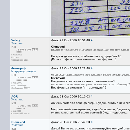
Valery
Дата: 21 Окт 2006 18:51:40
#
Участник
Olenevod
ВОпрос: насколько значимое затухание вносит этот
с мар 2003
На краях диапазона, особенно внизу, децибел 10.
Россия
(Если это фильтр, что заказывал на фирме....)
Сообщений: 5821
Фотограф
Дата: 23 Окт 2006 13:22:48
#
Модератор раздела
на крыше установлена деревенная балка около метр
Olenevod
Получается, антенна не имеет заземления ?
с янв 2006
насколько значимое затухание вносит этот фильтр?
Чкаловский-Круг
Без фильтра сильные "интермодули" ?
Сообщений: 25077
AOR
Дата: 23 Окт 2006 16:10:03
#
Участник
Хочешь померяю тебе фильтр? Будешь знать о нем все..
Метр высотой - несерьезно, надо бы повыше, будешь ди
с окт 2003
купить качественный и долговечный будет недорого...
Сообщений: 14675
Olenevod
Дата: 23 Окт 2006 22:42:53
#
Участник
Да-да! Вы по возможности комментируйте мои действия,