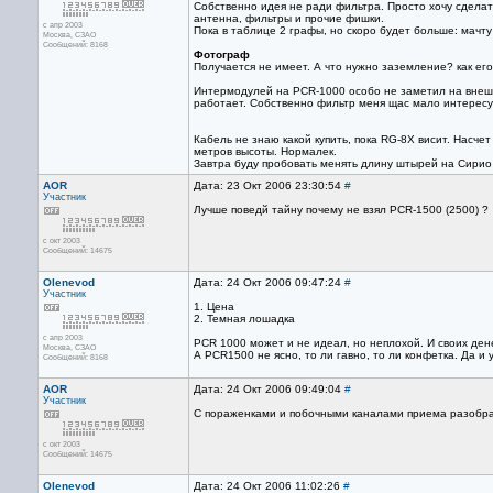
Собственно идея не ради фильтра. Просто хочу сделат
антенна, фильтры и прочие фишки.
с апр 2003
Пока в таблице 2 графы, но скоро будет больше: мачту
Москва, СЗАО
Сообщений: 8168
Фотограф
Получается не имеет. А что нужно заземление? как ег
Интермодулей на PCR-1000 особо не заметил на внешн
работает. Собственно фильтр меня щас мало интересует
Кабель не знаю какой купить, пока RG-8X висит. Насчет
метров высоты. Нормалек.
Завтра буду пробовать менять длину штырей на Сирио
AOR
Дата: 23 Окт 2006 23:30:54
#
Участник
Лучше поведй тайну почему не взял PCR-1500 (2500) ?
с окт 2003
Сообщений: 14675
Olenevod
Дата: 24 Окт 2006 09:47:24
#
Участник
1. Цена
2. Темная лошадка
с апр 2003
PCR 1000 может и не идеал, но неплохой. И своих дене
Москва, СЗАО
А PCR1500 не ясно, то ли гавно, то ли конфетка. Да и у
Сообщений: 8168
AOR
Дата: 24 Окт 2006 09:49:04
#
Участник
C пораженками и побочными каналами приема разобрал
с окт 2003
Сообщений: 14675
Olenevod
Дата: 24 Окт 2006 11:02:26
#