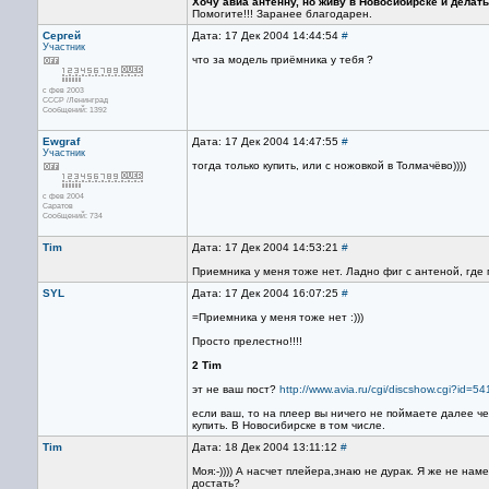
Хочу авиа антенну, но живу в Новосибирске и делать
Помогите!!! Заранее благодарен.
Сергей
Дата: 17 Дек 2004 14:44:54
#
Участник
что за модель приёмника у тебя ?
с фев 2003
СССР /Ленинград
Сообщений: 1392
Ewgraf
Дата: 17 Дек 2004 14:47:55
#
Участник
тогда только купить, или с ножовкой в Толмачёво))))
с фев 2004
Саратов
Сообщений: 734
Tim
Дата: 17 Дек 2004 14:53:21
#
Приемника у меня тоже нет. Ладно фиг с антеной, где
SYL
Дата: 17 Дек 2004 16:07:25
#
=Приемника у меня тоже нет :)))
Просто прелестно!!!!
2 Tim
эт не ваш пост?
http://www.avia.ru/cgi/discshow.cgi?i
если ваш, то на плеер вы ничего не поймаете далее ч
купить. В Новосибирске в том числе.
Tim
Дата: 18 Дек 2004 13:11:12
#
Моя:-)))) А насчет плейера,знаю не дурак. Я же не нам
достать?