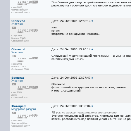
Это больше для защиты приёмников от статического эле
резистор на несколько десятков килоом подключить ме
с янв 2006
Чкаловский-Круг
Сообщений: 25077
Olenevod
Дата: 24 Окт 2006 12:58:13
#
Участник
ааа
понял
эффекта не обнаружил никакого...
с апр 2003
Москва, СЗАО
Сообщений: 8168
Olenevod
Дата: 24 Окт 2006 13:20:14
#
Участник
Следующий участник нашей программы - ТВ усы на кр
по 58см каждый штырь.
с апр 2003
Москва, СЗАО
Сообщений: 8168
Spetznaz
Дата: 24 Окт 2006 13:27:47
#
Участник
Olenevod
фото готовой конструкции - если не сложно, покажи
и места соединений
с авг 2005
Zurch
Сообщений: 378
Фотограф
Дата: 24 Окт 2006 13:33:04
#
Модератор раздела
ТВ усы на крыше, установлены вертикально
Это уже полуволновый вибратор. Формула там же, для 1
кабель расположить под прямым углом к антенне на ра
с янв 2006
Чкаловский-Круг
Сообщений: 25077