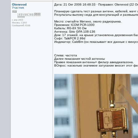
Olenevod
Дата: 21 Окт 2006 16:48:33 · Поправил: Olenevod (22 О
Участник
Планирую сделать тест разных антенн, кабелей, мачт и
Результаты выложу сюда для консультаций и размышл
с апр 2003
Место: считайте Митино, около радиорынка.
Москва, СЗАО
Приемник: ICOM PCR-1000
Сообщений: 8168
Кабель: RG-8X 50 Ом
Антенна: Sirio GPA 108-136
Дом: 17 этажей, на крыше установлена деревенная бал
Софт: TalkPCR 2.99d
Индикатор: CaldBm (он показывает все данные с минусо
Слева: частота
Далее показания чистой антенны
Правее показания антенны+ фильтр авиадиапазона.
ВОпрос: насколько значимое затухание вносит этот фи