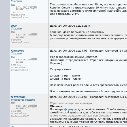
Участник
Такс, мачта моя обломалась на 30 см, все начал делать
Короче, бегаю на крышу каждые 10 минут, настраиваю 
Пока никакого заметного влияния тонкой настройки д
с апр 2003
Все в пределах 2-5%
Москва, СЗАО
Сообщений: 8168
AOR
Дата: 24 Окт 2006 11:26:25
#
Участник
Конечно, даже больше % не заметишь..
А вообще полезно с антеннами экспериментировать, по
различные условия размещения, высота, конструкция ан
с окт 2003
Сообщений: 14675
Olenevod
Дата: 24 Окт 2006 11:27:06 · Поправил: Olenevod (24 О
Участник
Уже 8 забегов на крышу) Вспотел!
Эксперимент продолжается. Убрал все штыри на мини
Слушаю)
с апр 2003
Москва, СЗАО
Ситуация такая:
Сообщений: 8168
штыри на мин - плохо
штыри на макс - плохо
Пока побеждает равная длина всех противовесов, жела
Все остальные варинты показывают более худшие пока
Фотограф
Дата: 24 Окт 2006 12:11:58 · Поправил: Фотограф (24 
Модератор раздела
Убрал все штыри на минимум.
Olenevod
Посмотри
формулы
для расчёта антенн. У тебя четвер
с янв 2006
самый плохой приём, а для тебя эта частота имеет зна
Чкаловский-Круг
А что нужно заземление? как его делать?
Сообщений: 25077
Заземление желательно сделать. От точки, в которой
предметы. На крыше такими могут быть специально пр