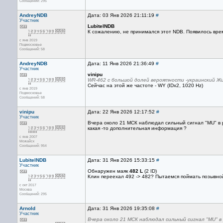
Сообщений: 295
AndreyNDB
Дата: 03 Янв 2026 21:11:19
#
Участник
LubitelNDB
К сожалению, не принимался этот NDB. Появилось врем
с янв 2019
Подмосковье
Сообщений: 58
AndreyNDB
Дата: 11 Янв 2026 21:36:49
#
Участник
vinipu
WR-462 с большой долей вероятности -украинский Ж
Сейчас на этой же частоте - WY (IDx2, 1020 Hz)
с янв 2019
Подмосковье
Сообщений: 58
vinipu
Дата: 22 Янв 2026 12:17:52
#
Участник
Вчера около 21 МСК наблюдал сильный сигнал "MU" в р
какая -то дополнительная информация ?
с янв 2007
Можайск
Сообщений: 954
LubitelNDB
Дата: 31 Янв 2026 15:33:15
#
Участник
Обнаружен маяк
482 L
(2 ID)
Клин переехал 492 -> 482? Пытаемся поймать позывной
с окт 2017
Москва
Сообщений: 295
Arnold
Дата: 31 Янв 2026 19:35:08
#
Участник
Вчера около 21 МСК наблюдал сильный сигнал "MU" в 