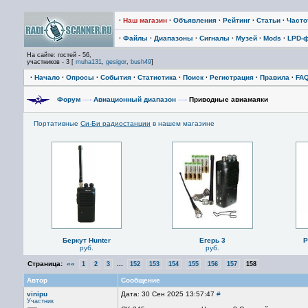
·
Наш магазин
·
Объявления
·
Рейтинг
·
Статьи
·
Част
·
Файлы
·
Диапазоны
·
Сигналы
·
Музей
·
Mods
·
LPD-
На сайте: гостей - 56,
участников - 3 [
muha131
,
gesigor
,
bush49
]
·
Начало
·
Опросы
·
События
·
Статистика
·
Поиск
·
Регистрация
·
Правила
·
FA
Форум
—›
Авиационный диапазон
—›
Приводные авиамаяки
Портативные
Си-Би радиостанции
в нашем магазине
Беркут Hunter
Егерь 3
P
руб.
руб.
Страница:
««
...
1
2
3
152
153
154
155
156
157
158
Автор
Сообщение
vinipu
Дата: 30 Сен 2025 13:57:47
#
Участник