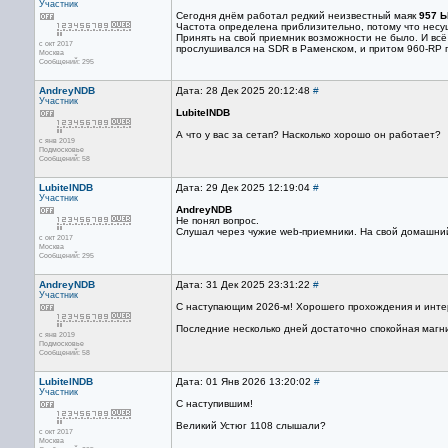
Участник
Сегодня днём работал редкий неизвестный маяк
957 
Частота определена приблизительно, потому что несу
Принять на свой приемник возможности не было. И всё 
с окт 2017
прослушивался на SDR в Раменском, и притом 960-RP п
Москва
Сообщений: 295
AndreyNDB
Дата: 28 Дек 2025 20:12:48
#
Участник
LubitelNDB
А что у вас за сетап? Насколько хорошо он работает?
с янв 2019
Подмосковье
Сообщений: 58
LubitelNDB
Дата: 29 Дек 2025 12:19:04
#
Участник
AndreyNDB
Не понял вопрос.
Слушал через чужие web-приемники. На свой домашний
с окт 2017
Москва
Сообщений: 295
AndreyNDB
Дата: 31 Дек 2025 23:31:22
#
Участник
С наступающим 2026-м! Хорошего прохождения и инте
Последние несколько дней достаточно спокойная магн
с янв 2019
Подмосковье
Сообщений: 58
LubitelNDB
Дата: 01 Янв 2026 13:20:02
#
Участник
С наступившим!
Великий Устюг 1108 слышали?
с окт 2017
Москва