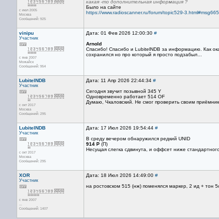
какая -то дополнительная информация ?
Было на сайте
с июл 2005
https://www.radioscanner.ru/forum/topic529-3.html#msg66
Москва
Сообщений: 925
vinipu
Дата: 01 Фев 2026 12:00:30
#
Участник
Arnold
Спасибо! Спасибо и LubitelNDB за информацию. Как ока
сохранился но про который я просто подзабыл...
с янв 2007
Можайск
Сообщений: 954
LubitelNDB
Дата: 11 Апр 2026 22:44:34
#
Участник
Сегодня звучит позывной 345 Y
Одновременно работает 514 OF
Думаю, Чкаловский. Не смог проверить своим приёмник
с окт 2017
Москва
Сообщений: 295
LubitelNDB
Дата: 17 Июл 2026 19:54:44
#
Участник
В среду вечером обнаружился редкий UNID
914 P
(П)
Несущая слегка сдвинута, и оффсет ниже стандартного
с окт 2017
Москва
Сообщений: 295
XOR
Дата: 18 Июл 2026 14:49:00
#
Участник
на ростовском 515 (нж) поменялся маркер, 2 ид + тон 5
с янв 2007
...
Сообщений: 1407