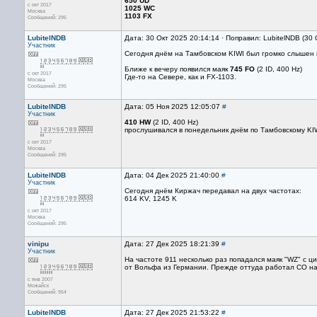
650 UD
с окт 2017
1025 WC
Москва
1103 FX
Сообщений: 295
LubitelNDB
Дата: 30 Окт 2025 20:14:14 · Поправил: LubitelNDB (30
Участник
Сегодня днём на Тамбовском KIWI был громко слышен
Ближе к вечеру появился маяк
745 FO
(2 ID, 400 Hz)
с окт 2017
Где-то на Севере, как и FX-1103.
Москва
Сообщений: 295
LubitelNDB
Дата: 05 Ноя 2025 12:05:07
#
Участник
410 HW
(2 ID, 400 Hz)
прослушивался в понедельник днём по Тамбовскому KIW
с окт 2017
Москва
Сообщений: 295
LubitelNDB
Дата: 04 Дек 2025 21:40:00
#
Участник
Сегодня днём Киржач передавал на двух частотах:
614 KV, 1245 K
с окт 2017
Москва
Сообщений: 295
vinipu
Дата: 27 Дек 2025 18:21:39
#
Участник
На частоте 911 несколько раз попадался маяк "WZ" с ц
от Вольфа из Германии. Прежде оттуда работал СО на 
с янв 2007
Можайск
Сообщений: 954
LubitelNDB
Дата: 27 Дек 2025 21:53:22
#