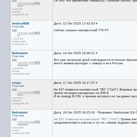
CK-345 -это украинские Черкассы? Сильный сигнал, цик
с янв 2007
Можайск
Сообщений: 954
AndreyNDB
Дата: 12 Окт 2025 17:43:33
#
Участник
Сейчас слышно неизвестный 779 PT.
с янв 2019
Подмосковье
Сообщений: 58
Nabludatel
Дата: 14 Окт 2025 19:09:31
#
Участник
Вот уже несколько дней наблюдается отличное прохожд
много маяков проходит с севера и юга России.
с мая 2009
Москва
Сообщений: 6837
vinipu
Дата: 17 Окт 2025 10:17:37
#
Участник
На 537 появился неизвестный "ЯО" ("YaO"). Впервые пр
прием несущая находилась на 536,9.
И по поводу B-700, о приеме которого не так давно пис
с янв 2007
Можайск
Сообщений: 954
Nabludatel
Дата: 18 Окт 2025 18:15:19 · Поправил: Nabludatel (18 
Участник
На 537 появился неизвестный "ЯО" ("YaO").
Громко вче
средневолнового участка и тут он, сперва подумал пар
с мая 2009
Москва
Сообщений: 6837