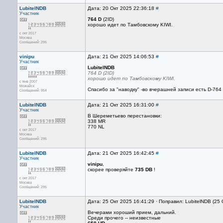
LubitelNDB
Дата: 20 Окт 2025 22:36:18
#
Участник
764 D
(2ID)
хорошо идет по Тамбовскому KIWI.
с окт 2017
Москва
Сообщений: 295
vinipu
Дата: 21 Окт 2025 14:06:53
#
Участник
LubitelNDB
764 D (2ID)
хорошо идет по Тамбовскому KIWI.
с янв 2007
Можайск
Спасибо за "наводку" -во вчерашней записи есть D-764
Сообщений: 954
LubitelNDB
Дата: 21 Окт 2025 16:31:00
#
Участник
В Шереметьево перестановки:
338 MR
770 NL
с окт 2017
Москва
Сообщений: 295
LubitelNDB
Дата: 21 Окт 2025 16:42:45
#
Участник
vinipu
,
скорее проверяйте
735 DB
!
с окт 2017
Москва
Сообщений: 295
LubitelNDB
Дата: 25 Окт 2025 16:41:29 · Поправил: LubitelNDB (25
Участник
Вечерами хороший прием, дальний.
Среди прочего -- неизвестные