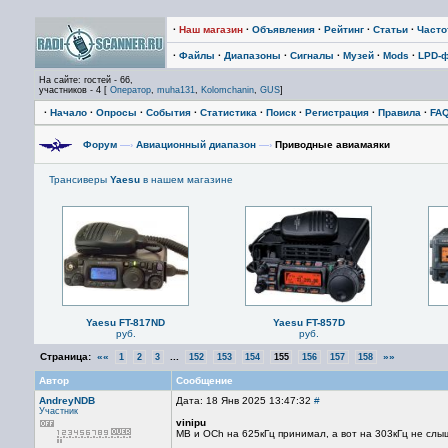
·
Наш магазин
·
Объявления
·
Рейтинг
·
Статьи
·
Част
·
Файлы
·
Диапазоны
·
Сигналы
·
Музей
·
Mods
·
LPD-
На сайте: гостей - 66,
участников - 4 [
Оператор
,
muha131
,
Kolomchanin
,
GUS
]
·
Начало
·
Опросы
·
События
·
Статистика
·
Поиск
·
Регистрация
·
Правила
·
FA
Форум
—›
Авиационный диапазон
—›
Приводные авиамаяки
Трансиверы
Yaesu
в нашем магазине
Yaesu FT-817ND
Yaesu FT-857D
руб.
руб.
Страница:
««
...
»»
1
2
3
152
153
154
155
156
157
158
Автор
Сообщение
AndreyNDB
Дата: 18 Янв 2025 13:47:32
#
Участник
vinipu
MB и OCh на 625кГц принимал, а вот на 303кГц не слы