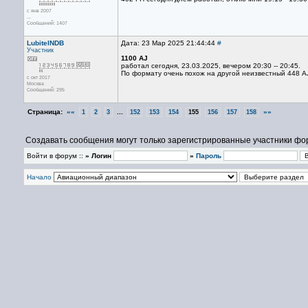
с янв 2007
...
Сообщений: 1407
LubitelNDB
Дата: 23 Мар 2025 21:44:44
#
Участник
1100 AJ
работал сегодня, 23.03.2025, вечером 20:30 -- 20:45.
По формату очень похож на другой неизвестный 448 A
с окт 2017
Москва
Сообщений: 295
Страница:
««
...
»»
1
2
3
152
153
154
155
156
157
158
Создавать сообщения могут только зарегистрированные участники фо
Войти в форум ::
» Логин
»
Пароль
Начало