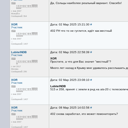
Да, Сольцы наиболее реальный вариант. Спасибо!
с янв 2007
Можайск
Сообщений: 954
XOR
Дата: 02 Мар 2025 15:21:30
#
Участник
402 FH что то не гуглится, идёт как местный
с янв 2007
...
Сообщений: 1407
LubitelNDB
Дата: 02 Мар 2025 22:58:39
#
Участник
XOR
Простите, а что для Вас значит "местный"?
с окт 2017
Много лет назад в Крыму мне удавалось расслышать дн
Москва
Сообщений: 295
XOR
Дата: 02 Мар 2025 23:08:10
#
Участник
LubitelNDB
515 и 358, принят с земли в рнд на ats-20 с телескоп
с янв 2007
...
Сообщений: 1407
XOR
Дата: 08 Мар 2025 14:02:58
#
Участник
402 снова заработал, кто может помониторить?
с янв 2007
...
Сообщений: 1407