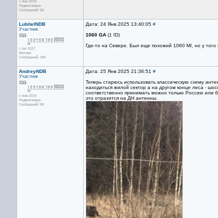
с янв 2019
Подмосковье
Сообщений: 58
LubitelNDB
Дата: 24 Янв 2025 13:40:05
#
Участник
1060 GA
(1 ID)
Где-то на Севере. Был еще похожий 1060 MI, но у того
с окт 2017
Москва
Сообщений: 295
AndreyNDB
Дата: 25 Янв 2025 21:36:51
#
Участник
Теперь старюсь использовать классическую схему анте
находиться жилой сектор а на другом конце леса - шо
соответственно принимать можно только Россию или б
с янв 2019
это отразится на ДН антенны.
Подмосковье
Сообщений: 58