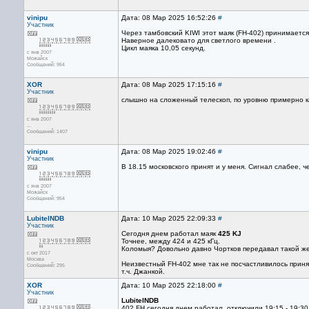
vinipu
Дата: 08 Мар 2025 16:52:26
#
Участник
Через тамбовский KIWI этот маяк (FH-402) принимаетс
Наверное далековато для светлого времени .
Цикл маяка 10,05 секунд.
с янв 2007
Можайск
Сообщений: 954
XOR
Дата: 08 Мар 2025 17:15:16
#
Участник
слышно на сложенный телескоп, по уровню примерно к
с янв 2007
...
Сообщений: 1407
vinipu
Дата: 08 Мар 2025 19:02:46
#
Участник
В 18.15 московского принят и у меня. Сигнал слабее, ч
с янв 2007
Можайск
Сообщений: 954
LubitelNDB
Дата: 10 Мар 2025 22:09:33
#
Участник
Сегодня днем работал маяк
425 KJ
Точнее, между 424 и 425 кГц.
Коломыя? Довольно давно Чортков передавал такой же
с окт 2017
Москва
Неизвестный FH-402 мне так не посчастливилось приня
Сообщений: 295
т.ч. Джанкой.
XOR
Дата: 10 Мар 2025 22:18:00
#
Участник
LubitelNDB
402 FH сегодня днем работал, отключили 19:15 - 19:30