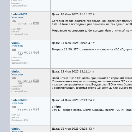
с янв 2007
Можайск
Сообщений: 954
LubitelNDB
Дата: 18 Фев 2025 21:14:52
#
Участник
Сегодня, после долгого перерыва, обнаружился маяк А
670 TA был в последний раз замечен не так давно: в 20
с окт 2017
Морозным московским днём сегодня был отличный при
Москва
Сообщений: 295
vinipu
Дата: 21 Фев 2025 20:45:47
#
Участник
Вчера в 18.50 UTC с сильным сигналом на 400 кГц прин
с янв 2007
Можайск
Сообщений: 954
vinipu
Дата: 22 Фев 2025 13:11:14
#
Участник
Этой ночью "C6XT6" опять принимался с хорошим сигна
У меня возник вопрос по поводу неопознанного "К" на
находится практически под Богданово (BD) и чуть боле
с янв 2007
идентификация, формат около 15 секунд. Кто бы это м
Можайск
Сообщений: 954
LubitelNDB
Дата: 24 Фев 2025 22:24:24
#
Участник
vinipu
360 K - скорее всего, БПРМ Сольцы. (ДПРМ 732 KP раб
с окт 2017
Москва
Сообщений: 295
vinipu
Дата: 25 Фев 2025 08:38:43
#
Участник