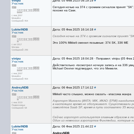
vinipu
Дата: 05 Фев 2025 08:19:19
#
Участник
Сегодня ночью на 374 с громким сигналом принят "SK".
похоже на Саки.
с янв 2007
Можайск
Сообщений: 954
LubitelNDB
Дата: 05 Фев 2025 16:14:18
#
Участник
Сегодня ночью на 374 с громким сигналом принят "S
Это 100% Mikkeli сменил позывные: 374 SK, 336 ME
с окт 2017
Москва
Сообщений: 295
vinipu
Дата: 05 Фев 2025 18:04:28 · Поправил: vinipu (05 Фев
Участник
Действительно -посмотрел ночную запись и на 336 уви
Michael Oexner подтвердил, что это Миккели.
с янв 2007
Можайск
Сообщений: 954
AndreyNDB
Дата: 06 Фев 2025 17:14:12
#
Участник
Mikkeli часто слышно, можно сказать - классика жанра
Аэропорт Миккели (ИАТА: MIK, ИКАО: EFMI) находитс
с янв 2019
в настоящее время не обслуживает. Существовали ре
Подмосковье
самолётов Saab SF, время в пути составляло 35 мин
Сообщений: 58
Сейчас аэропорт используется главным образом в ле
Один из немногих аэропортов Финляндии, которые на
LubitelNDB
Дата: 06 Фев 2025 21:44:22
#
Участник
AndreyNDB