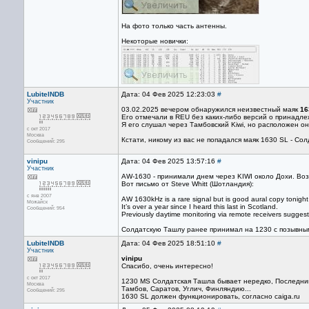
На фото только часть антенны.
Некоторые новички:
LubitelNDB
Дата: 04 Фев 2025 12:23:03
#
Участник
03.02.2025 вечером обнаружился неизвестный маяк
16
Его отмечали в REU без каких-либо версий о принадле
Я его слушал через Тамбовский Kiwi, но расположен он
с окт 2017
Москва
Кстати, никому из вас не попадался маяк 1630 SL - Со
Сообщений: 295
vinipu
Дата: 04 Фев 2025 13:57:16
#
Участник
AW-1630 - принимали днем через KIWI около Дохи. Во
Вот письмо от Steve Whitt (Шотландия):
с янв 2007
AW 1630kHz is a rare signal but is good aural copy tonigh
Можайск
It’s over a year since I heard this last in Scotland.
Сообщений: 954
Previously daytime monitoring via remote receivers suggest
Солдатскую Ташлу ранее принимал на 1230 с позывным
LubitelNDB
Дата: 04 Фев 2025 18:51:10
#
Участник
vinipu
Спасибо, очень интересно!
с окт 2017
1230 MS Солдатская Ташла бывает нередко, Последний 
Москва
Тамбов, Саратов, Углич, Финляндию...
Сообщений: 295
1630 SL должен функционировать, согласно caiga.ru