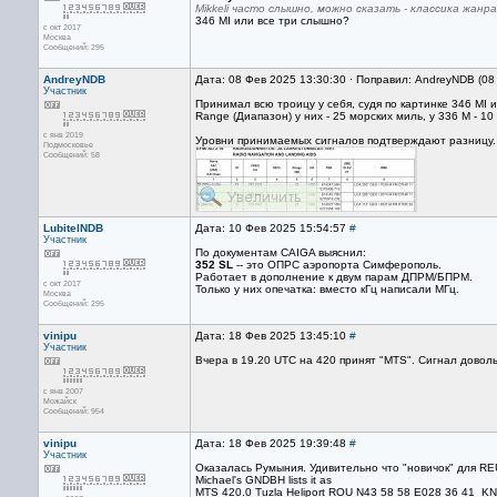
Mikkeli часто слышно, можно сказать - классика жанра
346 MI или все три слышно?
с окт 2017
Москва
Сообщений: 295
AndreyNDB
Дата: 08 Фев 2025 13:30:30 · Поправил: AndreyNDB (08
Участник
Принимал всю троицу у себя, судя по картинке 346 MI 
Range (Диапазон) у них - 25 морских миль, у 336 М - 10
с янв 2019
Уровни принимаемых сигналов подтверждают разницу.
Подмосковье
Сообщений: 58
LubitelNDB
Дата: 10 Фев 2025 15:54:57
#
Участник
По документам CAIGA выяснил:
352 SL
-- это ОПРС аэропорта Симферополь.
Работает в дополнение к двум парам ДПРМ/БПРМ.
с окт 2017
Только у них опечатка: вместо кГц написали МГц.
Москва
Сообщений: 295
vinipu
Дата: 18 Фев 2025 13:45:10
#
Участник
Вчера в 19.20 UTC на 420 принят "MTS". Сигнал доволь
с янв 2007
Можайск
Сообщений: 954
vinipu
Дата: 18 Фев 2025 19:39:48
#
Участник
Оказалась Румыния. Удивительно что "новичок" для REU
Michael's GNDBH lists it as
MTS 420.0 Tuzla Heliport ROU N43 58 58 E028 36 41 K