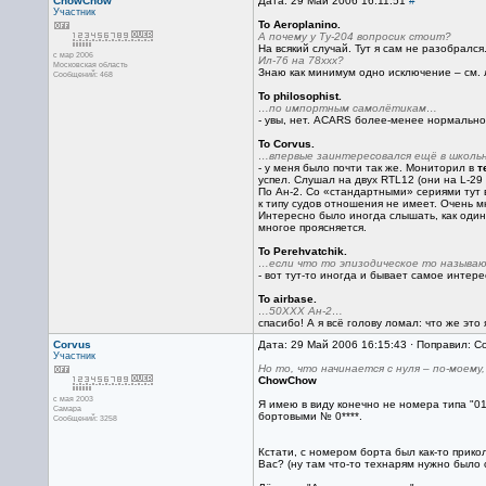
ChowChow
Дата: 29 Май 2006 16:11:51
#
Участник
To Aeroplanino.
А почему у Ту-204 вопросик стоит?
На всякий случай. Тут я сам не разобрался
с мар 2006
Ил-76 на 78ххх?
Московская область
Знаю как минимум одно исключение – см. л
Сообщений: 468
To philosophist.
…по импортным самолётикам…
- увы, нет. ACARS более-менее нормально 
To Corvus.
…впервые заинтересовался ещё в школь
- у меня было почти так же. Мониторил в
т
успел. Слушал на двух RTL12 (они на L-29
По Ан-2. Со «стандартными» сериями тут в
к типу судов отношения не имеет. Очень 
Интересно было иногда слышать, как один 
многое проясняется.
To Perehvatchik.
…если что то эпизодическое то называ
- вот тут-то иногда и бывает самое интере
To airbase.
…50ХХХ Ан-2…
спасибо! А я всё голову ломал: что же эт
Corvus
Дата: 29 Май 2006 16:15:43 · Поправил: C
Участник
Но то, что начинается с нуля – по-моем
ChowChow
с мая 2003
Я имею в виду конечно не номера типа "01
Самара
бортовыми № 0****.
Сообщений: 3258
Кстати, с номером борта был как-то прико
Вас? (ну там что-то технарям нужно было 