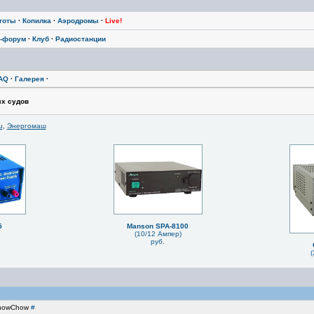
тоты
·
Копилка
·
Аэродромы
·
Live!
-форум
·
Клуб
·
Радиостанции
AQ
·
Галерея
·
х судов
u
,
Энергомаш
5
Manson SPA-8100
(10/12 Ампер)
руб.
(
 ChowChow
#