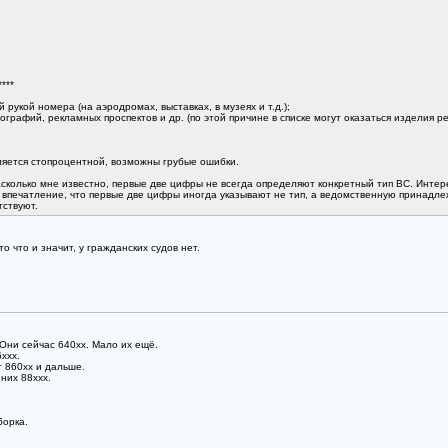
****
рукой номера (на аэродромах, выставках, в музеях и т.д.);
ографий, рекламных проспектов и др. (по этой причине в списке могут оказаться изделия
ляется стопроцентной, возможны грубые ошибки.
насколько мне известно, первые две цифры не всегда определяют конкретный тип ВС. Инте
я впечатление, что первые две цифры иногда указывают не тип, а ведомственную принадле
тствуют.
 что и значит, у гражданских судов нет.
 Они сейчас 640хх. Мало их ещё.
ххх.
 860хх и дальше.
них 88ххх.
борка.