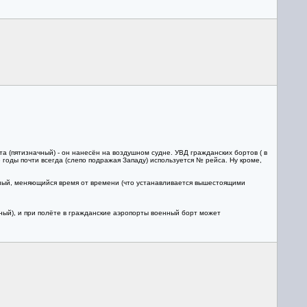
а (пятизначный) - он нанесён на воздушном судне. УВД гражданских бортов ( в
годы почти всегда (слепо подражая Западу) используется № рейса. Ну кроме,
овный, меняющийся время от времени (что устанавливается вышестоящими
ный), и при полёте в гражданские аэропорты военный борт может