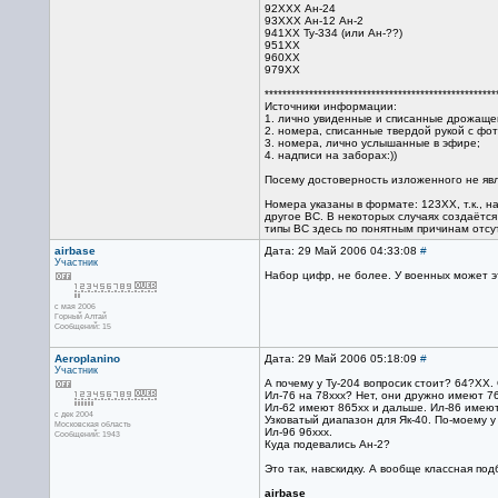
92ХХХ Ан-24
93ХХХ Ан-12 Ан-2
941ХХ Ту-334 (или Ан-??)
951ХХ
960ХХ
979ХХ
****************************************************
Источники информации:
1. лично увиденные и списанные дрожащей 
2. номера, списанные твердой рукой с фот
3. номера, лично услышанные в эфире;
4. надписи на заборах:))
Посему достоверность изложенного не яв
Номера указаны в формате: 123ХХ, т.к., 
другое ВС. В некоторых случаях создаётс
типы ВС здесь по понятным причинам отсу
airbase
Дата: 29 Май 2006 04:33:08
#
Участник
Набор цифр, не более. У военных может это
с мая 2006
Горный Алтай
Сообщений: 15
Aeroplanino
Дата: 29 Май 2006 05:18:09
#
Участник
А почему у Ту-204 вопросик стоит? 64?ХХ.
Ил-76 на 78ххх? Нет, они дружно имеют 76
Ил-62 имеют 865хх и дальше. Ил-86 имеют
с дек 2004
Узковатый диапазон для Як-40. По-моему у 
Московская область
Ил-96 96ххх.
Сообщений: 1943
Куда подевались Ан-2?
Это так, навскидку. А вообще классная под
airbase