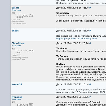
Лётчики: "А хрен его знает..."
В общем, послали кого-то из экипажа, посм
ЗигЗаг
Дата: 29 Май 2006 16:45:06
#
Участник
ChowChow
Слушал на двух RTL12 (они на L-29 стоял
с апр 2006
А как вы на них частоту набирали? Там-ж
Нижневартовск
Сообщений: 2933
shade
Дата: 29 Май 2006 18:43:20
#
Все позывные - по регистрации ВС(или Ав
http://openphoto.com.ru/aviaregister/
ChowChow
Дата: 29 Май 2006 21:20:24
#
Участник
To shade.
Спасибо. Это очень интересно. Чего только
с мар 2006
To Corvus.
Московская область
Теперь мне ещё понятнее. Воистину, «век
Сообщений: 468
ЗигЗагу
RTL’ки попали ко мне в ужасном состояни
долго с кайфом их восстанавливал. В опис
на них не было, но идея воодушевила. Изу
на управление 802-й, 832-й, 862-й и др. 
Помню, меня умилили две вещи: очень крас
подозрительно похожими аксессуарами и с 
Игорь-16
Дата: 29 Май 2006 22:10:44
#
Касаемо нумерации бортов, я этой темо
Аналогично. Ан-12 бортовой номер 12986, 
ivancasa
Дата: 29 Май 2006 23:48:25
#
Участник
Очень полезная информация! Спасибо.
Добавлю, что с номером 32762 летает цен