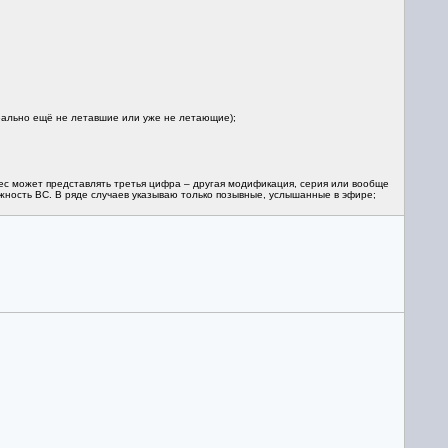
 реально ещё не летавшие или уже не летающие);
рес может представлять третья цифра – другая модификация, серия или вообще
жность ВС. В ряде случаев указываю только позывные, услышанные в эфире;