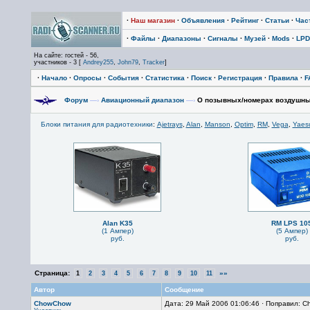
·
Наш магазин
·
Объявления
·
Рейтинг
·
Статьи
·
Час
·
Файлы
·
Диапазоны
·
Сигналы
·
Музей
·
Mods
·
LPD
На сайте: гостей - 56,
участников - 3 [
Andrey255
,
John79
,
Tracker
]
·
Начало
·
Опросы
·
События
·
Статистика
·
Поиск
·
Регистрация
·
Правила
·
F
Форум
—›
Авиационный диапазон
—›
О позывных/номерах воздушны
Блоки питания для радиотехники
:
Ajetrays
,
Alan
,
Manson
,
Optim
,
RM
,
Vega
,
Yaes
Alan K35
RM LPS 10
(1 Ампер)
(5 Ампер)
руб.
руб.
Страница:
»»
1
2
3
4
5
6
7
8
9
10
11
Автор
Сообщение
ChowChow
Дата: 29 Май 2006 01:06:46 · Поправил: