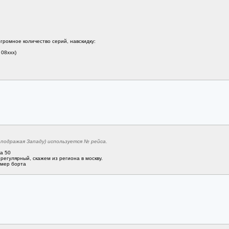
огромное количество серий, навскидку:
 08ххх)
 подражая Западу) используется № рейса.
а 50
регулярный, скажем из региона в москву.
омер борта