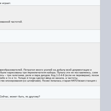
е играет.
рованной частотой.
и преобразователей. Потратил много усилий на добычу всей документации и
е были нарисованы три переключателя набора. Пульты эти не поставлялись, схем
ь – три галетника, реле и пара диодов. Код 1-2-4-8 (если не перевираю), похож
бо и то и то. Только я тогда сделал ввод не канала, а частоты.
ство клонирования (со штифтами). Позже попалась старая НАТО’вская станция с
Сейчас, может быть, по другому?