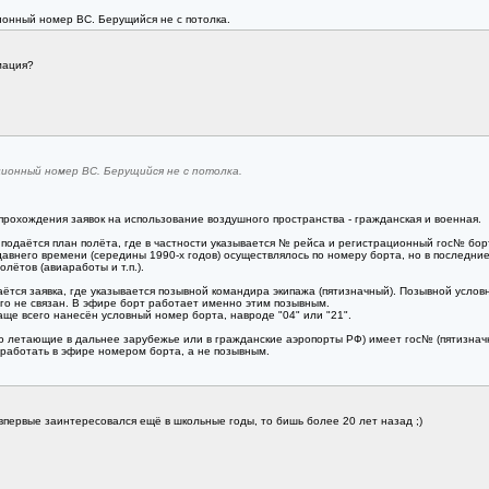
онный номер ВС. Берущийся не с потолка.
мация?
ионный номер ВС. Берущийся не с потолка.
 прохождения заявок на использование воздушного пространства - гражданская и военная.
подаётся план полёта, где в частности указывается № рейса и регистрационный гос№ борт
авнего времени (середины 1990-х годов) осуществлялось по номеру борта, но в последние 
лётов (авиаработы и т.п.).
аётся заявка, где указывается позывной командира экипажа (пятизначный). Позывной усл
го не связан. В эфире борт работает именно этим позывным.
ще всего нанесён условный номер борта, навроде "04" или "21".
то летающие в дальнее зарубежье или в гражданские аэропорты РФ) имеет гос№ (пятизнач
и работать в эфире номером борта, а не позывным.
впервые заинтересовался ещё в школьные годы, то бишь более 20 лет назад ;)