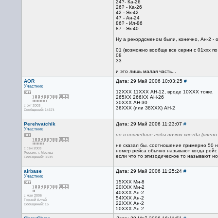
24?- Ка-26
26? - Ка-26
42 - Як-42
47 - Ан-24
86? - Ил-86
87 - Як-40
Ну а рекордсменом были, конечно, Ан-2 - 
01 (возможно вообще все серии с 01ххх по
08
33
и это лишь малая часть...
AOR
Дата: 29 Май 2006 10:03:25
#
Участник
12ХХХ 11ХХХ АН-12, вроде 10ХХХ тоже.
265ХХ 266ХХ АН-26
30ХХХ АН-30
с окт 2003
36ХХХ (или 38ХХХ) АН-2
Сообщений: 14674
Perehvatchik
Дата: 29 Май 2006 11:23:07
#
Участник
но в последние годы почти всегда (слепо
не сказал бы. соотношение примерно 50 н
с сен 2003
номер рейса обычно называют когда рейс 
Россия, г. Москва
если что то эпизодическое то называют н
Сообщений: 3598
airbase
Дата: 29 Май 2006 11:25:24
#
Участник
15ХХХ Ми-8
20ХХХ Ми-2
40ХХХ Ан-2
с мая 2006
54ХХХ Ан-2
Горный Алтай
22ХХХ Ан-2
Сообщений: 15
50ХХХ Ан-2