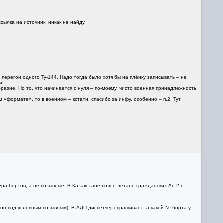
сылка на источник, никак не найду.
перегон одного Ту-144. Надо тогда было хотя бы на плёнку записывать – не
и!
азие. Но то, что начинается с нуля – по-моему, чисто военная принадлежность,
«формате», то в военном – кстати, спасибо за инфу, особенно – п.2. Тут
ера бортов, а не позывные. В Казахстане полно летало гражданских Ан-2 с
 он под условным позывным). В АДП диспетчер спрашивает: а какой № борта у