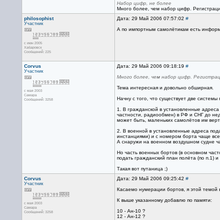
Набор цифр, не более
Много более, чем набор цифр. Регистраци
philosophist
Дата: 29 Май 2006 07:57:02
#
Участник
А по импортным самолётикам есть инфор
с июн 2005
Хабаровск
Сообщений: 225
Corvus
Дата: 29 Май 2006 09:18:19
#
Участник
Много более, чем набор цифр. Регистрац
Тема интересная и довольно обширная.
с мая 2003
Самара
Начну с того, что существует две системы
Сообщений: 3258
1. В гражданской в установленные адреса 
частности, радиообмен) в РФ и СНГ до нед
может быть, маленьких самолётов им верто
2. В военной в установленные адреса под
инстанциями) и с номером борта чаще все
А снаружи на военном воздушном судне ча
Но часть военных бортов (в основном час
подать гражданский план полёта (по п.1) 
Такая вот путаница ;)
Corvus
Дата: 29 Май 2006 09:25:42
#
Участник
Касаемо нумерации бортов, я этой темой 
К выше указанному добавлю по памяти:
с мая 2003
Самара
10 - Ан-10 ?
Сообщений: 3258
12 - Ан-12 ?