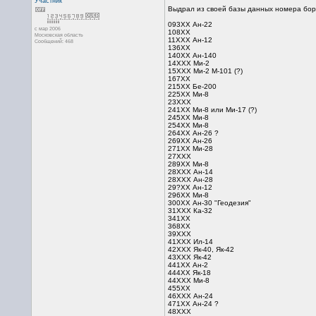
Участник
Выдрал из своей базы данных номера борт
093ХХ Ан-22
с мар 2006
108ХХ
Московская область
11ХХХ Ан-12
Сообщений: 468
136XX
140XX Ан-140
14XXX Ми-2
15ХХХ Ми-2 М-101 (?)
167ХХ
215ХХ Бе-200
225ХХ Ми-8
23ХХХ
241ХХ Ми-8 или Ми-17 (?)
245ХХ Ми-8
254ХХ Ми-8
264ХХ Ан-26 ?
269ХХ Ан-26
271ХХ Ми-28
27ХХХ
289ХХ Ми-8
28ХХХ Ан-14
28ХХХ Ан-28
29?ХХ Ан-12
296ХХ Ми-8
300ХХ Ан-30 "Геодезия"
31ХХХ Ка-32
341ХХ
368ХХ
39ХХХ
41ХХХ Ил-14
42ХХХ Як-40, Як-42
43ХХХ Як-42
441ХХ Ан-2
444ХХ Як-18
44ХХХ Ми-8
455ХХ
46ХХХ Ан-24
471ХХ Ан-24 ?
48ХХХ