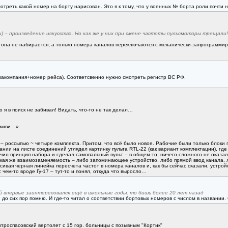
отреть какой номер на борту нарисован. Это я к тому, что у военных № борта роли почти н
и) – произведение искусства. Но как же у них при смене частоты пульсмоторы трещали!
е она не набирается, а только номера каналов переключаются с механически-запрограмми
иакомпания+номер рейса). Соответсвенно нужно смотреть регистр ВС РФ.
 я в поиск не забивал! Видать, что-то не так делал…
 живи…».
и – россыпью ~ четыре комплекта. Притом, что всё было новое. Рабочие были только блок
ании на листе соединений углядел картинку пульта RTL-22 (как вариант комплектации), гд
чил принцип набора и сделал самопальный пульт – в общем-то, ничего сложного не оказалос
Такая же взаимозаменяемость – либо запоминающее устройство, либо прямой ввод канала, ли
ивая черная линейка пересчета частот в номера каналов и, как бы сейчас сказали, устрой
чем-то вроде Гу-17 – тут-то и понял, откуда что выросло…
й впервые заинтересовался ещё в школьные годы, то бишь более 20 лет назад
до сих пор помню. И где-то читал о соответствии бортовых номеров с числом в названии. 
троспасовский вертолет с 15 гор. больницы с позывным "Кортик"