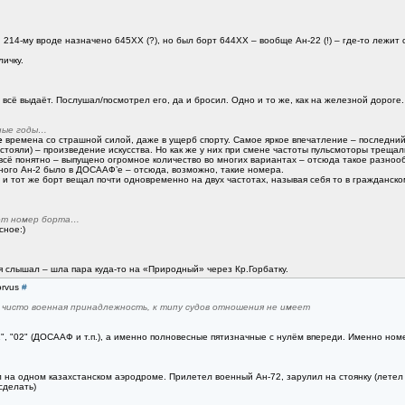
. 214-му вроде назначено 645ХХ (?), но был борт 644ХХ – вообще Ан-22 (!) – где-то лежит с
ичку.
всё выдаёт. Послушал/посмотрел его, да и бросил. Одно и то же, как на железной дороге.
ные годы…
е
времена со страшной силой, даже в ущерб спорту. Самое яркое впечатление – последний 
 стояли) – произведение искусства. Но как же у них при смене частоты пульсмоторы трещал
сё понятно – выпущено огромное количество во многих вариантах – отсюда такое разнообр
много Ан-2 было в ДОСААФ’е – отсюда, возможно, такие номера.
и тот же борт вещал почти одновременно на двух частотах, называя себя то в гражданском 
ют номер борта…
сное:)
о я слышал – шла пара куда-то на «Природный» через Кр.Горбатку.
orvus
#
у, чисто военная принадлежность, к типу судов отношения не имеет
", "02" (ДОСААФ и т.п.), а именно полновесные пятизначные с нулём впереди. Именно ном
л на одном казахстанском аэродроме. Прилетел военный Ан-72, зарулил на стоянку (летел
сделать)