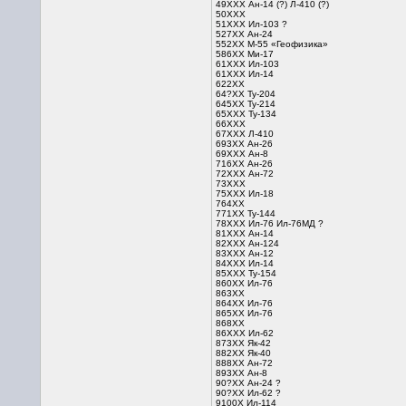
49ХХХ Ан-14 (?) Л-410 (?)
50ХХХ
51ХХХ Ил-103 ?
527ХХ Ан-24
552ХХ М-55 «Геофизика»
586ХХ Ми-17
61ХХХ Ил-103
61ХХХ Ил-14
622ХХ
64?ХХ Ту-204
645ХХ Ту-214
65ХХХ Ту-134
66ХХХ
67ХХХ Л-410
693ХХ Ан-26
69ХХХ Ан-8
716ХХ Ан-26
72ХХХ Ан-72
73ХХХ
75ХХХ Ил-18
764ХХ
771ХХ Ту-144
78ХХХ Ил-76 Ил-76МД ?
81ХХХ Ан-14
82ХХХ Ан-124
83ХХХ Ан-12
84ХХХ Ил-14
85ХХХ Ту-154
860ХХ Ил-76
863ХХ
864ХХ Ил-76
865ХХ Ил-76
868ХХ
86ХХХ Ил-62
873ХХ Як-42
882ХХ Як-40
888ХХ Ан-72
893ХХ Ан-8
90?ХХ Ан-24 ?
90?ХХ Ил-62 ?
9100Х Ил-114