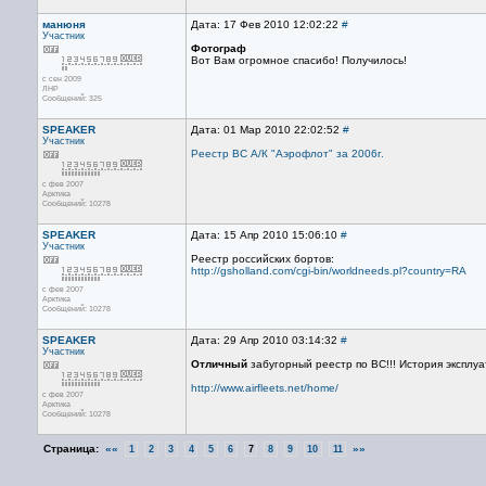
манюня
Дата: 17 Фев 2010 12:02:22
#
Участник
Фотограф
Вот Вам огромное спасибо! Получилось!
с сен 2009
ЛНР
Сообщений: 325
SPEAKER
Дата: 01 Мар 2010 22:02:52
#
Участник
Реестр ВС А/К "Аэрофлот" за 2006г.
с фев 2007
Арктика
Сообщений: 10278
SPEAKER
Дата: 15 Апр 2010 15:06:10
#
Участник
Реестр российских бортов:
http://gsholland.com/cgi-bin/worldneeds.pl?country=RA
с фев 2007
Арктика
Сообщений: 10278
SPEAKER
Дата: 29 Апр 2010 03:14:32
#
Участник
Отличный
забугорный реестр по ВС!!! История эксплу
http://www.airfleets.net/home/
с фев 2007
Арктика
Сообщений: 10278
Страница:
««
»»
1
2
3
4
5
6
7
8
9
10
11