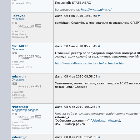
озеро
Позывной: STATE AERO
Сообщений: 3919
Из справочника:
http://www.matfmc.ru/
Tatraved
Дата: 09 Янв 2010 19:40:58
#
Участник
cemichael. Спасибо, а мне вначале послышалось СПИР
с сен 2009
Новосибирск
Сообщений: 45
SPEAKER
Дата: 20 Янв 2010 05:25:45
#
Участник
Отличный реестр по забугорным бортовым номерам ВС,
эксплуатации самолёта в различных авиакомпаниях Ми
с фев 2007
http://www.airfleets.net/recherche/recherche.htm
Арктика
Сообщений: 10278
edward_r
Дата: 08 Фев 2010 08:58:57
#
Участник
Уважаемые, может кто подскажет, вчера в 10:02 на час
позывными? Спасибо
с янв 2010
Korolev M.o.
Сообщений: 6
Фотограф
Дата: 08 Фев 2010 10:12:52
#
Модератор раздела
Что за рейс и чья авиакомпания работает с такими
edward_r
"Узбекские авиалинии" (
Uzbekistan Airways
).
с янв 2006
3578 - номер рейса.
Чкаловский-Круг
Сообщений: 25077
edward_r
Дата: 08 Фев 2010 21:41:50
#