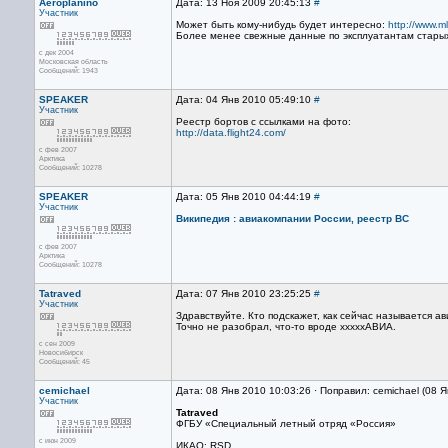
Aeroplanino
Дата: 13 Ноя 2009 20:45:13
#
Участник
Может быть кому-нибудь будет интересно:
http://www.m
Более менее свежные данные по эксплуатантам стары
с дек 2004
Московская область
Сообщений: 1943
SPEAKER
Дата: 04 Янв 2010 05:49:10
#
Участник
Реестр бортов с ссылками на фото:
http://data.flight24.com/
с фев 2007
Арктика
Сообщений: 10278
SPEAKER
Дата: 05 Янв 2010 04:44:19
#
Участник
Википедия : авиакомпании России, реестр ВС
с фев 2007
Арктика
Сообщений: 10278
Tatraved
Дата: 07 Янв 2010 23:25:25
#
Участник
Здравствуйте. Кто подскажет, как сейчас называется а
Точно не разобрал, что-то вроде хххххАВИА.
с сен 2009
Новосибирск
Сообщений: 45
cemichael
Дата: 08 Янв 2010 10:03:26 · Поправил: cemichael (08 
Участник
Tatraved
ФГБУ «Специальный летный отряд «Россия»
с июн 2009
ИКАО: RSD