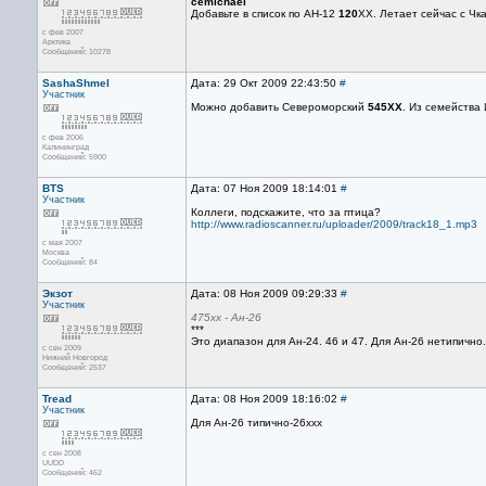
cemichael
Добавьте в список по АН-12
120
ХХ. Летает сейчас с Чк
с фев 2007
Арктика
Сообщений: 10278
SashaShmel
Дата: 29 Окт 2009 22:43:50
#
Участник
Можно добавить Североморский
545ХХ
. Из семейства 
с фев 2006
Калининград
Сообщений: 5900
BTS
Дата: 07 Ноя 2009 18:14:01
#
Участник
Коллеги, подскажите, что за птица?
http://www.radioscanner.ru/uploader/2009/track18_1.mp3
с мая 2007
Москва
Сообщений: 84
Экзот
Дата: 08 Ноя 2009 09:29:33
#
Участник
475хх - Ан-26
***
Это диапазон для Ан-24. 46 и 47. Для Ан-26 нетипично.
с сен 2009
Нижний Новгород
Сообщений: 2537
Tread
Дата: 08 Ноя 2009 18:16:02
#
Участник
Для Ан-26 типично-26ххх
с сен 2008
UUDD
Сообщений: 462