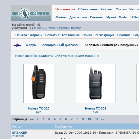
·
Наш магазин
·
Объявления
·
Рейтинг
·
Статьи
·
Част
·
Файлы
·
Диапазоны
·
Сигналы
·
Музей
·
Mods
·
LPD-
На сайте: гостей - 45,
участников - 4 [
muha131
,
Pavlik
,
Evgeni62
,
tolyator
]
·
Начало
·
Опросы
·
События
·
Статистика
·
Поиск
·
Регистрация
·
Правила
·
FA
Форум
—›
Авиационный диапазон
—›
О позывных/номерах воздушных
Новая линейка радиостанций Hytera в нашем магазине
Hytera TC-320
Hytera TC-508
руб.
руб.
Страница:
««
»»
1
2
3
4
5
6
7
8
9
10
11
Автор
Сообщение
SPEAKER
Дата: 29 Окт 2009 19:17:39 · Поправил: SPEAKER (29 
Участник