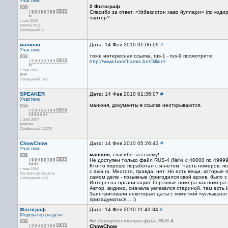
Участник
2 Фотограф
Спасибо за ответ. «Узбекистон хаво йуллари» (по коди
чартер?
с янв 2010
Korolev M.o.
Сообщений: 6
манюня
Дата: 14 Фев 2010 01:06:09
#
Участник
тоже интересная ссылка. rus-1 - rus-9 посмотрите.
http://www.bamfbamrs.be/Dillien/
с сен 2009
ЛНР
Сообщений: 325
SPEAKER
Дата: 14 Фев 2010 01:35:07
#
Участник
манюня, документы в ссылке неоткрываются.
с фев 2007
Арктика
Сообщений: 10278
ChowChow
Дата: 14 Фев 2010 05:26:43
#
Участник
манюня
, спасибо за ссылку!
Не доступен только файл RUS-4 (№№ с 40000 по 49999)
Кто-то хорошо поработал с и-нетом. Часть номеров, пох
с мар 2006
с avia.ru. Многого, правда, нет. Но есть вещи, котор
Московская область
самом деле - позывные (пригодился свой архив, было с
Сообщений: 468
Интересна организация: бортовые номера как номера 
Автор, видимо, сначала увлекался стариной, там есть 
Заинтриговали некоторые даты с пометкой «услышано п
призадуматься… :)
Фотограф
Дата: 14 Фев 2010 11:43:34
#
Модератор раздела
Не доступен только файл RUS-4
ChowChow