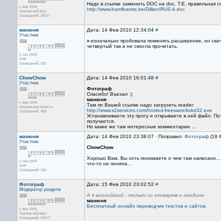
Надо в ссылке заменить DOC на doc. Т.Е. правильная с
с янв 2006
http://www.bamfbamrs.be/Dillien/RUS-4.doc
Чкаловский-Круг
Сообщений: 25077
манюня
Дата: 14 Фев 2010 12:34:04
#
Участник
я изначально пробовала поменять расширение, он скачи
четвертый так и не смогла прочитать.
с сен 2009
ЛНР
Сообщений: 325
ChowChow
Дата: 14 Фев 2010 16:01:48
#
Участник
Фотограф
Спасибо! Въехал :)
манюня
с мар 2006
Там по Вашей ссылке надо загрузить reader:
Московская область
http://www.s2services.com/hosted-freeware/kvlot32.exe
Сообщений: 468
Устанавливаете эту прогу и открываете в ней файл. П
получается.
Но какие же там интересные комментарии …
манюня
Дата: 14 Фев 2010 23:38:07 · Поправил:
Фотограф
(18 
Участник
ChowChow
Хорошо Вам, Вы хоть понимаете о чем там написано... 
с сен 2009
что-то не поняла...
ЛНР
Сообщений: 325
Фотограф
Дата: 15 Фев 2010 23:02:52
#
Модератор раздела
А я английский - только со словарем и наедине.
манюня
Бесплатный онлайн переводчик текстов и сайтов.
с янв 2006
Чкаловский-Круг
Сообщений: 25077