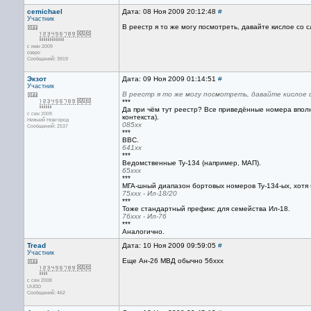
cemichael
Дата: 08 Ноя 2009 20:12:48
#
Участник
В реестр я то же могу посмотреть, давайте кислое со 
с июн 2009
озеро
Сообщений: 3919
Экзот
Дата: 09 Ноя 2009 01:14:51
#
Участник
В реестр я то же могу посмотреть, давайте кислое 
***
Да при чём тут реестр? Все приведённые номера впол
с сен 2009
контекста).
Нижний Новгород
085хх
Сообщений: 2537
***
ВВС.
641хх
***
Ведомственные Ту-134 (например, МАП).
65ххх
***
МГА-шный диапазон бортовых номеров Ту-134-ых, хотя
75ххх - Ил-18/20
***
Тоже стандартный префикс для семейства Ил-18.
76ххх - Ил-76
***
Аналогично.
Tread
Дата: 10 Ноя 2009 09:59:05
#
Участник
Еще Ан-26 МВД обычно 56ххх
с сен 2008
UUDD
Сообщений: 462