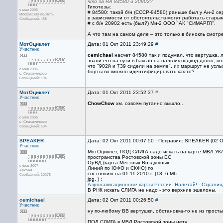
что за RA 84580 и 20902?
Гипотезы:
с мар 2006
# 84580: такой б/н (CCCP-84580) раньше был у Ан-2 с
Московская область
в зависимости от обстоятельств могут работать старым
Сообщений: 468
# с б/н 20902 есть (был?) Ми-2 ООО "АК "СИМАРГЛ".
А что там на самом деле – это только в бинокль смотре
МотОциклет
Дата: 01 Окт 2011 23:49:29
#
Участник
cemichael
насчет 84580 так и подумал, что вертушка. 
звали его на пути в баксан на нальчик-подход долго, п
что "902й и 739 сидели на земле", их маршрут не услы
с мая 2006
борты возможно идентифицировать как-то?
с. Степанчиково
Сообщений: 194
МотОциклет
Дата: 01 Окт 2011 23:52:37
#
Участник
ChowChow
хм. совсем путанно вышло..
с мая 2006
с. Степанчиково
Сообщений: 194
SPEAKER
Дата: 02 Окт 2011 00:07:50 · Поправил: SPEAKER (02 О
Участник
МотОциклет, ПОД СЛИГА надо искать на карте МВЛ УКЛ-
пространства Ростовской зоны ЕС
ОрВД (карта Местных Воздушных
с фев 2007
Линий по ЮФО и СКФО) по
Арктика
состоянию на 01.11.2010 г. (13. 6 Мб.
Сообщений: 10278
jpg. ) :
Аэронавигационные карты России. Налетай! - Страниц
В РНК искать СЛИГА не надо - это верхние эшелоны.
cemichael
Дата: 02 Окт 2011 00:26:50
#
Участник
ну по-любому ВВ вертушки, обстановка-то не из просты
ПОД СЛИГА в МВЛ Ростовской зоны нету