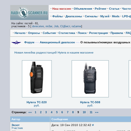
·
Наш магазин
·
Объявления
·
Рейтинг
·
Статьи
·
Част
·
Файлы
·
Диапазоны
·
Сигналы
·
Музей
·
Mods
·
LPD-
На сайте: гостей - 61,
участников - 5 [
dxreceive
,
nn3ar
,
Job
,
СЦБист
,
ra1amw
]
·
Начало
·
Опросы
·
События
·
Статистика
·
Поиск
·
Регистрация
·
Правила
·
FA
Форум
—›
Авиационный диапазон
—›
О позывных/номерах воздушных
Новая линейка радиостанций Hytera в нашем магазине
Hytera TC-320
Hytera TC-508
руб.
руб.
Страница:
««
»»
1
2
3
4
5
6
7
8
9
10
11
Автор
Сообщение
Экзот
Дата: 19 Сен 2010 12:32:42
#
Участник