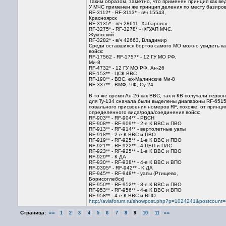
Таким образом, заметно, что применен принцип как ве
У МЧС применен же принцип деления по месту базиров
RF-3112* - RF-3113* - в/ч 15543,
Красноярск
RF-3135* - в/ч 28611, Хабаровск
RF-3275* - RF-3278* - ФГУАП МЧС,
Жуковский
RF-3282* - в/ч 42663, Владимир
Среди оставшихся бортов самого МО можно увидеть ка
войск:
RF-17562 - RF-1757* - 12 ГУ МО РФ,
Ми-8
RF-4732* - 12 ГУ МО РФ, Ан-26
RF-153** - ЦСК ВВС
RF-190** - ВВС, ex-Малинские Ми-8
RF-337** - ВМФ, ЧФ, Су-24
В то же время Ан-26 как ВВС, так и КВ получали перво
для Ту-134 сначала были выделены диапазоны RF-6515*,
повального присвоения номеров RF, похоже, от принц
определенного вида/рода/соединения войск:
RF-903** - RF-904** - РВСН
RF-908** - RF-909** - 2-е К ВВС и ПВО
RF-913** - RF-914** - вертолетные уапы
RF-918** - 2-е К ВВС и ПВО
RF-919** - RF-925** - 1-е К ВВС и ПВО
RF-921** - RF-922** - 4 ЦБП и ПЛС
RF-923** - RF-925** - 1-е К ВВС и ПВО
RF-929** - К ДА
RF-930** - RF-938** - 4-е К ВВС и ВПО
RF-9395* - RF-942** - К ДА
RF-945** - RF-948** - уапы (Ртищево,
Борисоглебск)
RF-950** - RF-952** - 3-е К ВВС и ПВО
RF-953** - RF-956** - 4-е К ВВС и ВПО
RF-958** - 4-е К ВВС и ВПО
http://aviaforum.ru/showpost.php?p=1024241&postcount=
Страница:
««
»»
1
2
3
4
5
6
7
8
9
10
11