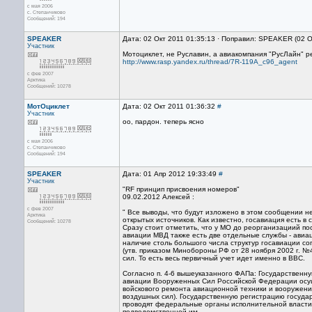
с мая 2006
с. Степанчиково
Сообщений: 194
SPEAKER
Дата: 02 Окт 2011 01:35:13 · Поправил: SPEAKER (02 О
Участник
Мотоциклет, не Руславин, а авиакомпания "РусЛайн" ре
http://www.rasp.yandex.ru/thread/7R-119A_c96_agent
с фев 2007
Арктика
Сообщений: 10278
МотОциклет
Дата: 02 Окт 2011 01:36:32
#
Участник
оо, пардон. теперь ясно
с мая 2006
с. Степанчиково
Сообщений: 194
SPEAKER
Дата: 01 Апр 2012 19:33:49
#
Участник
"RF принцип присвоения номеров"
09.02.2012 Алексей :
с фев 2007
" Все выводы, что будут изложено в этом сообщении 
Арктика
открытых источников. Как известно, госавиация есть 
Сообщений: 10278
Сразу стоит отметить, что у МО до реорганизациий по
авиации МВД также есть две отдельные службы - авиа
наличие столь большого числа структур госавиации с
(утв. приказом Минобороны РФ от 28 ноября 2002 г. 
сил. То есть весь первичный учет идет именно в ВВС.
Согласно п. 4-6 вышеуказанного ФАПа: Государственн
авиации Вооруженных Сил Российской Федерации осущ
войскового ремонта авиационной техники и вооружени
воздушных сил). Государственную регистрацию госуда
проводят федеральные органы исполнительной власти
подведомственной им