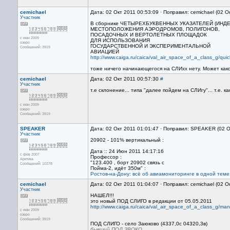
cemichael
Дата: 02 Окт 2011 00:53:09 · Поправил: cemichael (02 О
Участник
В сборнике ЧЕТЫРЕХБУКВЕННЫХ УКАЗАТЕЛЕЙ (ИНД
МЕСТОПОЛОЖЕНИЯ АЭРОДРОМОВ, ПОЛИГОНОВ,
ПОСАДОЧНЫХ И ВЕРТОЛЕТНЫХ ПЛОЩАДОК
с июн 2009
ДЛЯ ИСПОЛЬЗОВАНИЯ
озеро
ГОСУДАРСТВЕННОЙ И ЭКСПЕРИМЕНТАЛЬНОЙ
Сообщений: 3919
АВИАЦИЕЙ
http://www.caiga.ru/caica/val_air_space_of_a_class_g/qui
тоже ничего начинающегося на СЛИхх нету. Может како
cemichael
Дата: 02 Окт 2011 00:57:30
#
Участник
т.е склонение... типа "далее пойдем на СЛИгу"... т.е. 
с июн 2009
озеро
Сообщений: 3919
SPEAKER
Дата: 02 Окт 2011 01:01:47 · Поправил: SPEAKER (02 О
Участник
20902 - 101% вертикальный :
Дата :: 24 Июн 2011 14:17:16
с фев 2007
Профессор :
Арктика
"123.400 , борт 20902 связь с
Сообщений: 10278
Пойма-2, идёт 350м" :
Ростов-на-Дону: всё об авиамониторинге в одной теме
cemichael
Дата: 02 Окт 2011 01:04:07 · Поправил: cemichael (02 О
Участник
НАШЕЛ!!!
это новый ПОД СЛИГО в редакции от 05.05.2011
http://www.caiga.ru/caica/val_air_space_of_a_class_g/
с июн 2009
озеро
Сообщений: 3919
ПОД СЛИГО - село Заюково (4337,0с 04320,3в)
бывший ПОД ЗВОКО