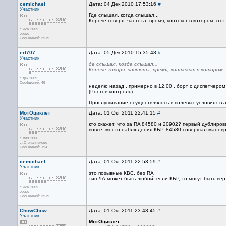
cemichael
Дата: 04 Дек 2010 17:53:16
#
Участник
Где слышал, когда слышал...
Короче говоря: частота, время, контекст в котором это
с июн 2009
озеро
Сообщений: 3919
ert707
Дата: 05 Дек 2010 15:35:48
#
Участник
де слышал, когда слышал...
Короче говоря: частота, время, контекст в котором 
с дек 2009
Сообщений: 45
неделю назад , примерно в 12.00 , борт с диспетчером
(Ростов-контроль).
Прослушивание осуществлялось в полевых условиях в а
МотОциклет
Дата: 01 Окт 2011 22:41:15
#
Участник
кто скажет, что за RA 84580 и 20902? первый дублиров
вовсе. место наблюдения КБР. 84580 совершал маневр
с мая 2006
с. Степанчиково
Сообщений: 194
cemichael
Дата: 01 Окт 2011 22:53:59
#
Участник
это позывные КВС, без RA
тип ЛА может быть любой. если КБР, то могут быть вер
с июн 2009
озеро
Сообщений: 3919
ChowChow
Дата: 01 Окт 2011 23:43:45
#
Участник
МотОциклет