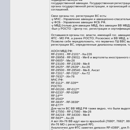
государственной авиации. Государственная регистрац
органа государственной регистрации, и организаций 
соглашений.
Свои органы гос. регистрации ВС есть:
-у МЧС - Управление авиации и авиационно-спасатель
-у ФСБ - Управление авиации ФСБ РФ,
-у МВД (только для авиации МВД, без авиации ВВ МВД
-был у РОСТО - Центр гос. регистрации и сертификац
Оставшиеся органы гос. власти, имеющей гос. авиацию
ФТС - МО РФ, а ранее РОСТО; Роскосмос и ВВ МВД, 
Позволю себе передположить, что первично ГШ ВВС вы
регистрации ВС, определенные диапазоны номеров, та
АОСН МВД РФ:
RF-21001 - RF-2101* - Ка-226
RF-28958 - RF-29011 - Ми-8 и вертолеты иностранного
RF-0605* - Ми-26
RF-23100 - RF-23199 - Ми-8
RF-2625* - RF-2628* - Ан-26
RF-28500 - RF-28540 - Ми-8, Ансат
RF-7201* - RF-7202* - Ан-72
RF-7632* - Ил-76
МЧС РФ:
RF-3112* - RF-328**
РОСТО:
RF-00100 - RF-012**
RF-0233* - RF-0288*
RF-14***
RF-2043*
RF-3835* - RF-3838*
RF-677**
Для части ВС ВВ МВД РФ также видно, что были выде
RF-17550 - RF-17560 - Ми-26
RF-34219 - RF-34330 - Ми-8
RF-563** - Ан-26
А вот Ил-76 ВВ идут как-то вразнобой (7680*, 7682*, 8
Ил-76 МО с регистрацией RF).
Аналогично для ФТС заметен дипазон RF-4388*, для Л-