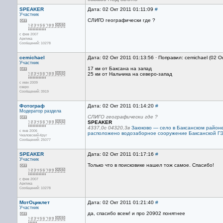
SPEAKER
Дата: 02 Окт 2011 01:11:09
#
Участник
СЛИГО географически где ?
с фев 2007
Арктика
Сообщений: 10278
cemichael
Дата: 02 Окт 2011 01:13:56 · Поправил: cemichael (02 О
Участник
17 км от Баксана на запад
25 км от Нальчика на северо-запад
с июн 2009
озеро
Сообщений: 3919
Фотограф
Дата: 02 Окт 2011 01:14:20
#
Модератор раздела
СЛИГО географически где ?
SPEAKER
4337,0с 04320,3в
Заюково — село в Баксанском район
с янв 2006
расположено водозаборное сооружение Баксанской ГЭ
Чкаловский-Круг
Сообщений: 25077
SPEAKER
Дата: 02 Окт 2011 01:17:16
#
Участник
Только что в поисковике нашел тож самое. Спасибо!
с фев 2007
Арктика
Сообщений: 10278
МотОциклет
Дата: 02 Окт 2011 01:21:40
#
Участник
да, спасибо всем! и про 20902 понятнее