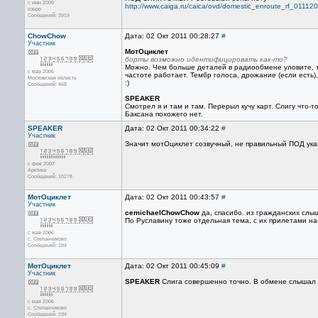
с июн 2009
http://www.caiga.ru/caica/ovd/domestic_enroute_rf_01112
озеро
Сообщений: 3919
ChowChow
Дата: 02 Окт 2011 00:28:27
#
Участник
МотОциклет
борты возможно идентифицировать как-то?
Можно. Чем больше деталей в радиообмене уловите, те
с мар 2006
частоте работает. Тембр голоса, дрожание (если есть)
Московская область
:)
Сообщений: 468
SPEAKER
Смотрел я и там и там. Перерыл кучу карт. Слигу что-т
Баксана похожего нет.
SPEAKER
Дата: 02 Окт 2011 00:34:22
#
Участник
Значит мотОциклет созвучный, не правильный ПОД ука
с фев 2007
Арктика
Сообщений: 10278
МотОциклет
Дата: 02 Окт 2011 00:43:57
#
Участник
cemichael
ChowChow
да, спасибо. из гражданских слы
По Руславину тоже отдельная тема, с их прилетами на
с мая 2006
с. Степанчиково
Сообщений: 194
МотОциклет
Дата: 02 Окт 2011 00:45:09
#
Участник
SPEAKER
Слига совершенно точно. В обмене слышал не
с мая 2006
с. Степанчиково
Сообщений: 194