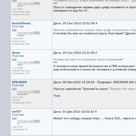
Позывной 65153, а вот бортовой он назвал 65927. (Д
***
Просто совпадение первых двух цифр позывного и борто
с сен 2009
маскируется под Ан-74.
Нижний Новгород
Сообщений: 2537
SashaShmel
Дата: 19 Сен 2010 13:01:40
#
Участник
Просто совпадение первых двух цифр позывного и б
А почему бы ему не назваться сразу бортовым? Другие
с фев 2006
Калининград
Сообщений: 5900
Экзот
Дата: 19 Сен 2010 13:11:06
#
Участник
почему бы ему не назваться сразу бортовым?
***
А почему в наше время большинство в ГВФ используют 
с сен 2009
ему использовать в качестве позывного условный номе
Нижний Новгород
Сообщений: 2537
SPEAKER
Дата: 08 Ноя 2010 15:28:43 · Поправил: SPEAKER (08 
Участник
Реестр самолётов "Туполев"из книги "
Tupolev: the man a
Тыц
с фев 2007
Арктика
Сообщений: 10278
ert707
Дата: 04 Дек 2010 16:52:42
#
Участник
Может кто нибудь слышал борт _- Ольга 516_- высота п
с дек 2009
Сообщений: 45