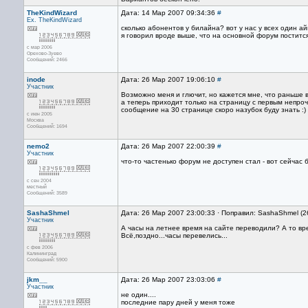
TheKindWizard
Дата: 14 Мар 2007 09:34:36
#
Ex. TheKindWizard
сколько абонентов у билайна? вот у нас у всех один ай
я говорил вроде выше, что на основной форум поститс
с мар 2006
Орехово-Зуево
Сообщений: 2466
inode
Дата: 26 Мар 2007 19:06:10
#
Участник
Возможно меня и глючит, но кажется мне, что раньше
а теперь приходит только на страницу с первым непро
сообщение на 30 странице скоро назубок буду знать :)
с июн 2005
Москва
Сообщений: 1694
nemo2
Дата: 26 Мар 2007 22:00:39
#
Участник
что-то частенько форум не доступен стал - вот сейчас 
с сен 2004
местный
Сообщений: 3589
SashaShmel
Дата: 26 Мар 2007 23:00:33 · Поправил: SashaShmel (
Участник
А часы на летнее время на сайте переводили? А то вре
Всё,поздно...часы перевелись...
с фев 2006
Калининград
Сообщений: 5900
jkm__
Дата: 26 Мар 2007 23:03:06
#
Участник
не один....
последние пару дней у меня тоже