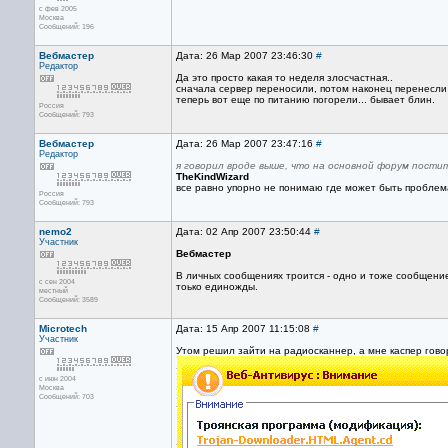
с фев 2005
Москва
Сообщений: 196
Вебмастер
Дата: 26 Мар 2007 23:46:30
#
Редактор
Да это просто какая то неделя злосчастная..
сначала сервер переносили, потом наконец перенесли 
теперь вот еще по питанию погорели... бывает блин.
Россия
Сообщений: 793
Вебмастер
Дата: 26 Мар 2007 23:47:16
#
Редактор
я говорил вроде выше, что на основной форум пост
TheKindWizard
все равно упорно не понимаю где может быть пробле
Россия
Сообщений: 793
nemo2
Дата: 02 Апр 2007 23:50:44
#
Участник
Вебмастер
В личных сообщениях троится - одно и тоже сообщение
с сен 2004
тоько единожды.
местный
Сообщений: 3589
Microtech
Дата: 15 Апр 2007 11:15:08
#
Участник
Утом решил зайти на радиосканнер, а мне каспер гово
с июн 2004
Москва
Сообщений: 703