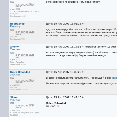
У меня ничего подобного нет, юзаю оперу
с мая 2005
г. Сокол, Вологодская обл. CQ de
RA1QLL!
Сообщений: 4469
Вебмастер
Дата: 15 Апр 2007 13:01:18
#
Редактор
да, поясню- вирус был не на сайте а по ссылке через if
все это было только в ночные часы, потом снеслли вир
если еще где-то всплывет пишите пожалста сразу здес
Россия
Сообщений: 793
antony
Дата: 15 Апр 2007 13:17:53 · Поправил: antony (15 Апр
Участник
кстати недавно (с пару недель назад) на airwar.ru тож
многие отсюда там инфу берут, имейте ввиду)
с фев 2005
Санкт-Петербург
Сообщений: 4183
Rulez Reloaded
Дата: 15 Апр 2007 13:30:20
#
Участник
В связи с последними событиями, небольшой офф:
htt
Может кто еще не слышал (фрагмент лекции преподав
с янв 2005
Москва
Сообщений: 13752
Silent
Дата: 15 Апр 2007 13:42:15
#
Участник
Rulez Reloaded
Гы! Лол! :)
с мая 2005
г. Сокол, Вологодская обл. CQ de
RA1QLL!