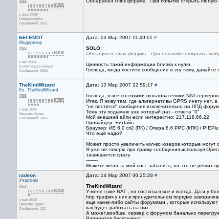
Обнаружен глюк форума . При попытке открыть любую 
с фев 2006
Новороссийск
Сообщений: 2011
БЕГЕМОТ
Дата: 03 Мар 2007 11:49:01
#
Модератор
SOLO
Обнаружен глюк форума . При попытке открыть любу
с авг 2004
Ценность такой информации близка к нулю.
из ниоткуда в никуда
Господа, когда постите сообщение в эту тему, давайте
Сообщений: 9653
TheKindWizard
Дата: 13 Мар 2007 22:59:17
#
Ex. TheKindWizard
Господа, я все со своими пользователями NAT-серверов
Итак. Я живу там, где альтернативы GPRS инету нет, 
"не постятся" сообщения исключительно на ЛПД форум
с мар 2006
Тему эту подымаю уже который раз - ответа "0".
Орехово-Зуево
Мой внешний айпи если интерестно: 217.118.66.22
Сообщений: 2466
Провайдер: БиЛайн
Браузер: ИЕ 6.0 сп2 (ПК) / Опера 8.6 PPC (КПК) / PIEPlu
Что ещё надо?
--------
Может просто увеличить кол-во юзеров которые могут
Я уже не говорю про правку сообщения используя Opera
защищается сразу.
--------
Можете меня за мой пост забанить, но это не решит п
radeon
Дата: 14 Мар 2007 00:25:28
#
Участник
TheKindWizard
У меня тоже NAT , но поститься все и всегда. Да и у
http трафик у них в принудительном порядке заворачива
с мая 2005
еще какие-либо сайты форумами , которые используют тот
Орехово-Зуево
как будет работать на них.
Сообщений: 121
А может,вообще, сервер с форумом банально перегружа
Вариантов бескончено.