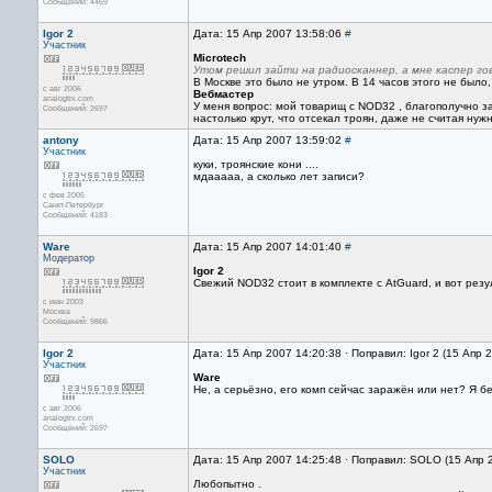
Сообщений: 4469
Igor 2
Дата: 15 Апр 2007 13:58:06
#
Участник
Microtech
Утом решил зайти на радиосканнер, а мне каспер го
В Москве это было не утром. В 14 часов этого не было,
с авг 2006
Вебмастер
analogtrx.com
У меня вопрос: мой товарищ с NOD32 , благополучно з
Сообщений: 2697
настолько крут, что отсекал троян, даже не считая ну
antony
Дата: 15 Апр 2007 13:59:02
#
Участник
куки, троянские кони ....
мдааааа, а сколько лет записи?
с фев 2005
Санкт-Петербург
Сообщений: 4183
Ware
Дата: 15 Апр 2007 14:01:40
#
Модератор
Igor 2
Свежий NOD32 стоит в комплекте с AtGuard, и вот резу
с июн 2003
Москва
Сообщений: 9866
Igor 2
Дата: 15 Апр 2007 14:20:38 · Поправил: Igor 2 (15 Апр 
Участник
Ware
Не, а серьёзно, его комп сейчас заражён или нет? Я б
с авг 2006
analogtrx.com
Сообщений: 2697
SOLO
Дата: 15 Апр 2007 14:25:48 · Поправил: SOLO (15 Апр 
Участник
Любопытно .