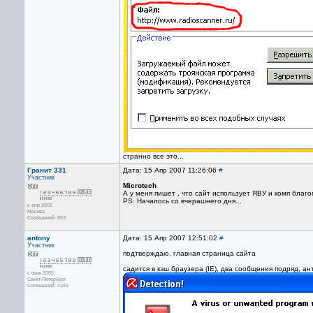
странно все это...
Гранит 331
Дата: 15 Апр 2007 11:26:06
#
Участник
Microtech
А у меня пишет , что сайт использует ЯВУ и комп благоп
PS: Началось со вчерашнего дня...
с апр 2005
Москва
Сообщений: 893
antony
Дата: 15 Апр 2007 12:51:02
#
Участник
подтверждаю, главная страница сайта
садится в кэш браузера (IE), два сообщения подряд, ан
с фев 2005
Санкт-Петербург
Сообщений: 4183