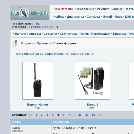
·
Наш магазин
·
Объявления
·
Рейтинг
·
Статьи
·
Част
·
Файлы
·
Диапазоны
·
Сигналы
·
Музей
·
Mods
·
LPD-
На сайте: гостей - 49,
участников - 3 [
alexis
,
XOR
,
ДСПТ
]
·
Начало
·
Опросы
·
События
·
Статистика
·
Поиск
·
Регистрация
·
Правила
·
FA
Форум
—›
Прочее
—›
Глюки форума.
Портативные
Си-Би радиостанции
в нашем магазине
Беркут Hunter
Егерь 3
P
руб.
руб.
Страница:
««
...
»»
1
2
3
4
5
6
7
48
49
50
Автор
Сообщение
SOLO
Дата: 03 Мар 2007 06:21:26
#
Участник