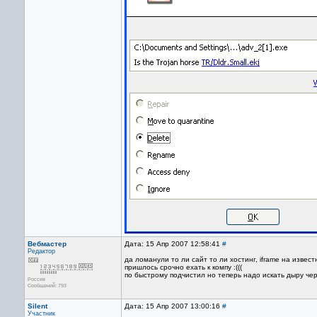
Вебмастер
Дата: 15 Апр 2007 12:58:41
#
Редактор
да ломанули то ли сайт то ли хостинг, iframe на изве
пришлось срочно ехать к компу :(((
по быстрому подчистил но теперь надо искать дыру че
Россия
Сообщений: 793
Silent
Дата: 15 Апр 2007 13:00:16
#
Участник