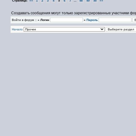
Страница:
««
...
»»
1
2
3
4
5
6
7
48
49
50
Создавать сообщения могут только зарегистрированные участники фо
Войти в форум ::
» Логин
»
Пароль
Начало