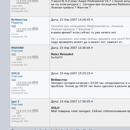
У меня IE 6.0 плюс Awast Professional V4.7 с базой ак
не на этом ресурсе ) . Сегодня при посещении Radioscan
с фев 2006
Ложная тревога ? Фантом ?
Новороссийск
Сообщений: 2011
Вебмастер
Дата: 15 Апр 2007 14:28:45
#
Редактор
Сегодня при посещении Radioscanner.ru - тишина .
Ложная тревога ? Фантом ?
в какое время? если сейчас то уже ничего нет
Россия
Сообщений: 793
Не, а серьёзно, его комп сейчас заражён или нет? Я
надо проверять.может да а может нет, зависит от..
RN4HAW
Дата: 15 Апр 2007 14:36:46
#
Участник
Rulez Reloaded
Гы-Гы!!!!!
с дек 2005
Сообщений: 422
SOLO
Дата: 15 Апр 2007 15:25:23
#
Участник
Вебмастер
Заходил сегодня начиная с 03-00 час неоднократно и 
проблем .Только до 08-00 час было сделано в разное в
с фев 2006
Новороссийск
Сообщений: 2011
Igor 2
Дата: 15 Апр 2007 17:36:45
#
Участник
SOLO
Мой товарищ тоже заходил. Сейчас соболезнования п
с авг 2006
analogtrx.com
Сообщений: 2697