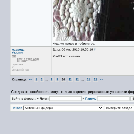
Куда уж проще и небрежнее.
медведь
Дата: 06 Апр 2010 19:59:16
#
Участник
Prof61
вот именно.
с фев 2008
///
Сообщений: 4088
Страница:
««
...
...
»»
1
2
8
9
10
11
12
21
22
Создавать сообщения могут только зарегистрированные участники фо
Войти в форум ::
» Логин
»
Пароль
Начало