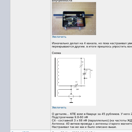
Внутренности
Увеличить
Изначально делал на 4 канала, но пока настраивал уви
перекрываются другим. в итоге пришлось упростить кон
Схема
Увеличить
О деталях... КПЕ взял в Кварце за 45 рубликов. У него
Подстроечники 9.8-60 пФ
С4 - составной 3 х 68 пФ (параллельно) (на частоты ЖД
Антенна: 40 витков провода с антенны старого магнит
Настраивал так же как и было описано выше.