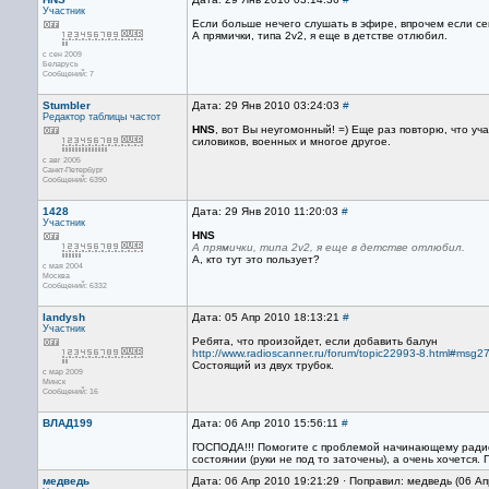
Участник
Если больше нечего слушать в эфире, впрочем если се
А прямички, типа 2v2, я еще в детстве отлюбил.
с сен 2009
Беларусь
Сообщений: 7
Stumbler
Дата: 29 Янв 2010 03:24:03
#
Редактор
таблицы частот
HNS
, вот Вы неугомонный! =) Еще раз повторю, что у
силовиков, военных и многое другое.
с авг 2005
Санкт-Петербург
Сообщений: 6390
1428
Дата: 29 Янв 2010 11:20:03
#
Участник
HNS
А прямички, типа 2v2, я еще в детстве отлюбил.
А, кто тут это пользует?
с мая 2004
Москва
Сообщений: 6332
landysh
Дата: 05 Апр 2010 18:13:21
#
Участник
Ребята, что произойдет, если добавить балун
http://www.radioscanner.ru/forum/topic22993-8.html#msg
Состоящий из двух трубок.
с мар 2009
Минск
Сообщений: 16
ВЛАД199
Дата: 06 Апр 2010 15:56:11
#
ГОСПОДА!!! Помогите с проблемой начинающему радиолю
состоянии (руки не под то заточены), а очень хочется
медведь
Дата: 06 Апр 2010 19:21:29 · Поправил: медведь (06 Ап