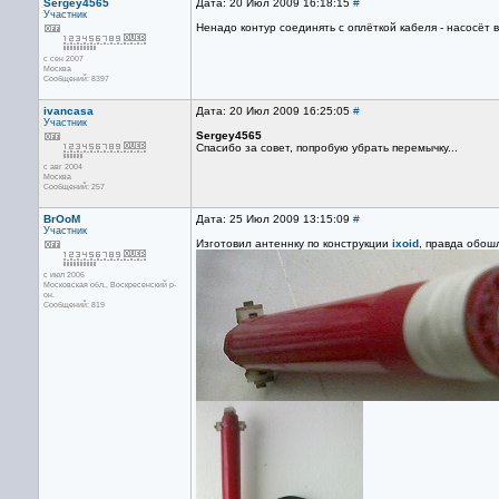
Sergey4565
Дата: 20 Июл 2009 16:18:15
#
Участник
Ненадо контур соединять с оплёткой кабеля - насосёт в
с сен 2007
Москва
Сообщений: 8397
ivancasa
Дата: 20 Июл 2009 16:25:05
#
Участник
Sergey4565
Спасибо за совет, попробую убрать перемычку...
с авг 2004
Москва
Сообщений: 257
BrOoM
Дата: 25 Июл 2009 13:15:09
#
Участник
Изготовил антеннку по конструкции
ixoid
, правда обош
с июл 2006
Московская обл., Воскресенский р-
он.
Сообщений: 819