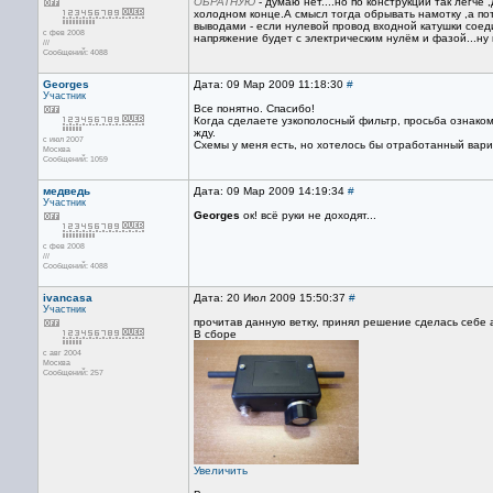
ОБРАТНУЮ
- думаю нет....но по конструкции так легче
холодном конце.А смысл тогда обрывать намотку ,а п
выводами - если нулевой провод входной катушки сое
с фев 2008
напряжение будет с электрическим нулём и фазой...ну 
///
Сообщений: 4088
Georges
Дата: 09 Мар 2009 11:18:30
#
Участник
Все понятно. Спасибо!
Когда сделаете узкополосный фильтр, просьба ознакоми
жду.
с июл 2007
Схемы у меня есть, но хотелось бы отработанный вари
Москва
Сообщений: 1059
медведь
Дата: 09 Мар 2009 14:19:34
#
Участник
Georges
ок! всё руки не доходят...
с фев 2008
///
Сообщений: 4088
ivancasa
Дата: 20 Июл 2009 15:50:37
#
Участник
прочитав данную ветку, принял решение сделась себе а
В сборе
с авг 2004
Москва
Сообщений: 257
Увеличить