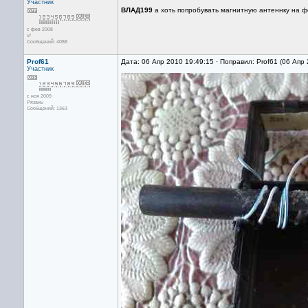
Участник
ВЛАД199
а хоть попробувать магнитную антеннку на ф
с фев 2008
///
Сообщений: 4088
Prof61
Дата: 06 Апр 2010 19:49:15 · Поправил: Prof61 (06 Апр
Участник
с ноя 2009
Рязань
Сообщений: 1363