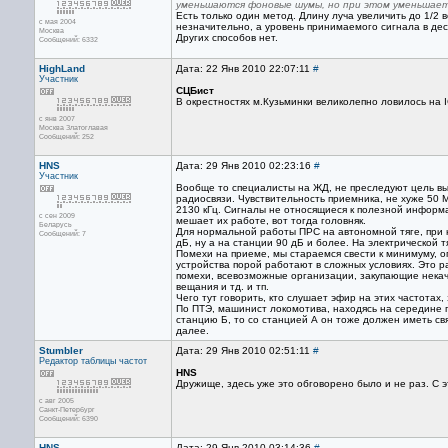
уменьшаются фоновые шумы, но при этом уменьшает
Есть только один метод. Длину луча увеличить до 1/2 
с мая 2004
незначительно, а уровень принимаемого сигнала в дес
Москва
Других способов нет.
Сообщений: 6332
HighLand
Дата: 22 Янв 2010 22:07:11
#
Участник
СЦБист
В окрестностях м.Кузьминки великолепно ловилось на I
с янв 2007
Москва Златоглавая
Сообщений: 252
HNS
Дата: 29 Янв 2010 02:23:16
#
Участник
Вообще то специалисты на ЖД, не преследуют цель вы
радиосвязи. Чувствительность приемника, не хуже 50 М
2130 кГц. Сигналы не относящиеся к полезной информа
с сен 2009
мешает их работе, вот тогда головняк.
Беларусь
Для нормальной работы ПРС на автономной тяге, при 
Сообщений: 7
дБ, ну а на станции 90 дБ и более. На электрической 
Помехи на приеме, мы стараемся свести к минимуму, ог
устройства порой работают в сложных условиях. Это 
помехи, всевозможные организации, закупающие нека
вещания и тд. и тп.
Чего тут говорить, кто слушает эфир на этих частотах,
По ПТЭ, машинист локомотива, находясь на середине 
станцию Б, то со станцией А он тоже должен иметь свя
далее.
Stumbler
Дата: 29 Янв 2010 02:51:11
#
Редактор
таблицы частот
HNS
Дружище, здесь уже это обговорено было и не раз. С 
с авг 2005
Санкт-Петербург
Сообщений: 6390
HNS
Дата: 29 Янв 2010 03:14:36
#