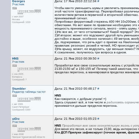
Georges
Дата: 17 Янв 2010 22:12:34
#
Участник
Чтобы как-то уменьшить шумы и увеличить принимаемый
этой частоте трансформатор. Перепробовал различные 
количеством витков в первичной и вторичной обмотках
с июл 2007
принимаемый сигнал.
Москва
Попробовал ферритовый стержень 400 НН 10х200мм. С 
Сообщений: 1059
обмотками. Но вот какое по правилам необходимо это 
мощность принимаемого сигнала, много - опять шумы. 
1)Но все же, от чего отталкиваться? Какой порядок? Эт
2)И второе: может кто подскажет другой путь уменьше
достойно и выше, особенно начиная с 49 метров, вообще
Да, подчеркиваю, что речь идет о приеме на Наклонный
правилам: резонанс резкий и четкий, НО происходит у
3)На крышу, может, ее водрузить, где меньше помех? Н
К сожалению, получилось три вопроса в одном.
HNS
Дата: 21 Янв 2010 00:39:50
#
Участник
Проработал всю свою сознательную жизнь с устройства
2130-2150 мГ и 150-155 мГ Почему такой ажиотаж, что 
пределах перегона, а маневровая в пределах маневро
с сен 2009
Беларусь
Сообщений: 7
Stumbler
Дата: 21 Янв 2010 00:48:17
#
Редактор
таблицы частот
HNS
Как говорится, с добрым утром! =)
Здесь слушают всё, в том числе и
радиосвязь огранич
с авг 2005
принимается дальше пределов перегона.
Санкт-Петербург
Сообщений: 6390
ut3rz
Дата: 21 Янв 2010 01:05:23
#
Участник
HNS
Проработал всю свою сознательную жизнь с уст
Для меня это песня, и не только 2130, ведь интересн
Кто ДСП Прилуки зафиксирует (точное время, фрагм
с мар 2008
Прилуки Черниговской области