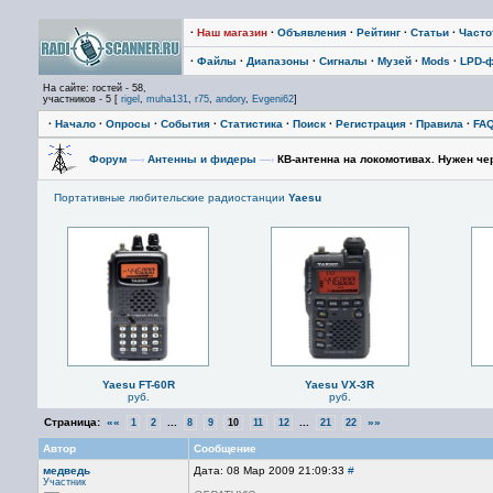
·
Наш магазин
·
Объявления
·
Рейтинг
·
Статьи
·
Част
·
Файлы
·
Диапазоны
·
Сигналы
·
Музей
·
Mods
·
LPD-
На сайте: гостей - 58,
участников - 5 [
rigel
,
muha131
,
r75
,
andory
,
Evgeni62
]
·
Начало
·
Опросы
·
События
·
Статистика
·
Поиск
·
Регистрация
·
Правила
·
FA
Форум
—›
Антенны и фидеры
—›
КВ-антенна на локомотивах. Нужен че
Портативные любительские радиостанции
Yaesu
Yaesu FT-60R
Yaesu VX-3R
руб.
руб.
Страница:
««
...
...
»»
1
2
8
9
10
11
12
21
22
Автор
Сообщение
медведь
Дата: 08 Мар 2009 21:09:33
#
Участник