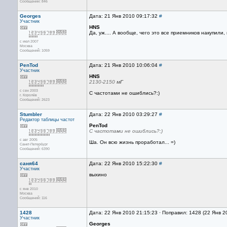
Сообщений: 846
Georges
Дата: 21 Янв 2010 09:17:32
#
Участник
HNS
Да, уж.... А вообще, чего это все приемников накупили, и
с июл 2007
Москва
Сообщений: 1059
PenTod
Дата: 21 Янв 2010 10:06:04
#
Участник
HNS
2130-2150
мГ
с сен 2003
С частотами не ошиблись?:)
г. Королёв
Сообщений: 2623
Stumbler
Дата: 22 Янв 2010 03:29:27
#
Редактор
таблицы частот
PenTod
С частотами не ошиблись?:)
с авг 2005
Ша. Он всю жизнь проработал... =)
Санкт-Петербург
Сообщений: 6390
саня64
Дата: 22 Янв 2010 15:22:30
#
Участник
выхино
с янв 2010
Москва
Сообщений: 116
1428
Дата: 22 Янв 2010 21:15:23 · Поправил: 1428 (22 Янв 2
Участник
Georges