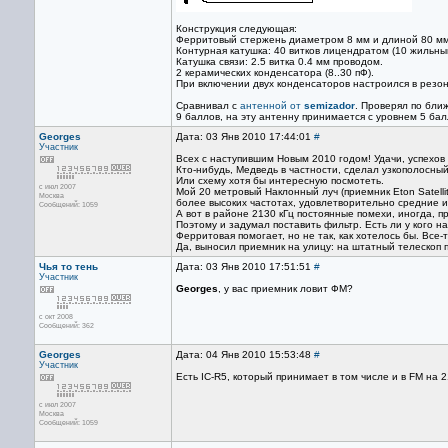
Конструкция следующая:
Ферритовый стержень диаметром 8 мм и длиной 80 мм,
Контурная катушка: 40 витков лицендратом (10 жильный
Катушка связи: 2.5 витка 0.4 мм проводом.
2 керамических конденсатора (8..30 пФ).
При включении двух конденсаторов настроился в резона
Сравнивал с
антенной от
semizador
. Проверял по бли
9 баллов, на эту антенну принимается с уровнем 5 бал
Georges
Дата: 03 Янв 2010 17:44:01
#
Участник
Всех с наступившим Новым 2010 годом! Удачи, успехов 
Кто-нибудь, Медведь в частности, сделал узкополосный
Или схему хотя бы интересную посмотеть.
с июл 2007
Мой 20 метровый Наклонный луч (приемник Eton Satelli
Москва
более высоких частотах, удовлетворительно средние 
Сообщений: 1059
А вот в районе 2130 кГц постоянные помехи, иногда, п
Поэтому и задумал поставить фильтр. Есть ли у кого н
Ферритовая помогает, но не так, как хотелось бы. Все-
Да, выносил приемник на улицу: на штатный телескоп п
Чья то тень
Дата: 03 Янв 2010 17:51:51
#
Участник
Georges
, у вас приемник ловит ФМ?
с окт 2008
Сообщений: 362
Georges
Дата: 04 Янв 2010 15:53:48
#
Участник
Есть IC-R5, который принимает в том числе и в FM на 2
с июл 2007
Москва
Сообщений: 1059