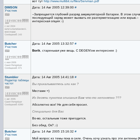
вот тут
http://www.multibit.ru/files/Servman.pdf
DIMSON
Дата: 14 Авг 2005 12:39:00
#
Участник
--Запрещается глубокий разряд аккумуляторной батареи. В этом случ
последующий заряд может вызвать ее разгерметизацию или взрыв.--
интересная опция :-)
с окт 2004
калуга-балабаново1-
краснодар
Сообщений: 143
Butcher
Дата: 14 Авг 2005 13:32:57
#
Участник
Borik
, старенькая уже вещь. С DEGEN'ом интереснее :)
с июл 2005
Санкт-Петербург
Сообщений: 471
Stumbler
Дата: 14 Авг 2005 14:41:18
#
Редактор
таблицы
частот
Вы прикалываетесь или как ?
Местами =)
Из десяти пунктов описания Вам что-то непонятно ???
с авг 2005
Санкт-Петербург
Абсолютно все! Не для себя просил.
Сообщений: 6390
Специально для Вас
Во-во, остальным тоже пригодится.
Без обид. Ок? ;-)
Butcher
Дата: 14 Авг 2005 15:16:32
#
Участник
Мой вопрос из темы пока в силе. Очень хочу узнать про эти антенны (К