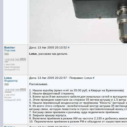
Butcher
Дата: 13 Авг 2005 20:13:52
#
Участник
Lotus
, расскажи как делали.
с июл 2005
Санкт-Петербург
Сообщений: 471
Lotus
Дата: 13 Авг 2005 20:22:57 · Поправил: Lotus
#
Модератор
Рассказываю.
1. Нашли коробку (купил я её за 20-30 руб. в Кварце на Буженинова)
2. Нашли ферритовый стержень
с мар 2003
3. Взяли кусок 8-ми жильного кабеля для локальных сетей и вытащили
Москва
4. Этим проводом намотали на стержне 35 витков катушку и 1,5 витка 
Сообщений: 2000
5. Нашли переменный конденсатор от приёмника "Юность" (который з
6. Из всего этого собрали : колебательный контур катушка 35 вит/кон
катушку связи, которую поместили в строго противоположный конец с
7. Катушку связи припаяли к разъёму, куда подключили приёмник.
8. Закрыли крышку корпуса.
9. Включили приёмник в режим АМ на частоте 2,130 и добились макс
10. Переключили приёмник в режим FM и обалдели от нашествия же