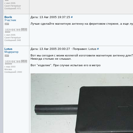
с июл 2005
Санкт-Петербург
Сообщений: 471
Borik
Дата: 13 Авг 2005 19:37:15
#
Участник
Лучше сделайте магнитную антенну на феритовом стержне, а еще л
с июл 2005
Санкт-Петербург
Сообщений: 848
Lotus
Дата: 13 Авг 2005 20:00:27 · Поправил: Lotus
#
Модератор
Вот мы сегодня с моим коллегой изготовили магнитную антенну для 
Никогда столько не слышал.
Вот "изделие". При случае испытаю его в метро
с мар 2003
Москва
Сообщений: 2000