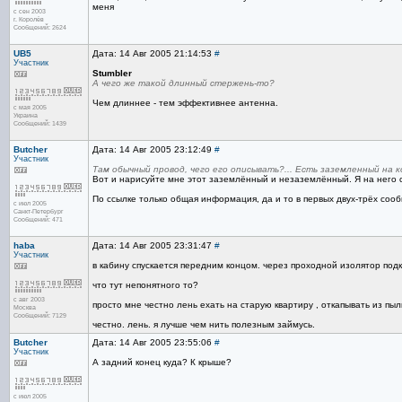
меня
с сен 2003
г. Королёв
Сообщений: 2624
UB5
Дата: 14 Авг 2005 21:14:53
#
Участник
Stumbler
А чего же такой длинный стержень-то?
Чем длиннее - тем эффективнее антенна.
с мая 2005
Украина
Сообщений: 1439
Butcher
Дата: 14 Авг 2005 23:12:49
#
Участник
Там обычный провод, чего его описывать?... Есть заземленный на 
Вот и нарисуйте мне этот заземлённый и незаземлённый. Я на него см
По ссылке только общая информация, да и то в первых двух-трёх соо
с июл 2005
Санкт-Петербург
Сообщений: 471
haba
Дата: 14 Авг 2005 23:31:47
#
Участник
в кабину спускается передним концом. через проходной изолятор под
что тут непонятного то?
с авг 2003
просто мне честно лень ехать на старую квартиру , откапывать из п
Москва
Сообщений: 7129
честно. лень. я лучше чем нить полезным займусь.
Butcher
Дата: 14 Авг 2005 23:55:06
#
Участник
А задний конец куда? К крыше?
с июл 2005