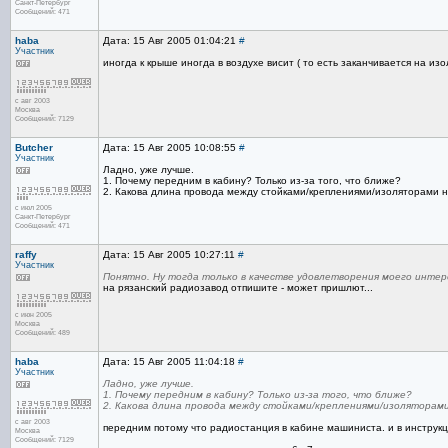
Санкт-Петербург
Сообщений: 471
haba
Дата: 15 Авг 2005 01:04:21
#
Участник
иногда к крыше иногда в воздухе висит ( то есть заканчивается на изо
с авг 2003
Москва
Сообщений: 7129
Butcher
Дата: 15 Авг 2005 10:08:55
#
Участник
Ладно, уже лучше.
1. Почему передним в кабину? Только из-за того, что ближе?
2. Какова длина провода между стойками/креплениями/изоляторами 
с июл 2005
Санкт-Петербург
Сообщений: 471
raffy
Дата: 15 Авг 2005 10:27:11
#
Участник
Понятно. Ну тогда только в качестве удовлетворения моего интере
на рязанский радиозавод отпишите - может пришлют...
с июн 2005
Москва
Сообщений: 489
haba
Дата: 15 Авг 2005 11:04:18
#
Участник
Ладно, уже лучше.
1. Почему передним в кабину? Только из-за того, что ближе?
2. Какова длина провода между стойками/креплениями/изоляторам
с авг 2003
передним потому что радиостанция в кабине машиниста. и в инструкц
Москва
Сообщений: 7129