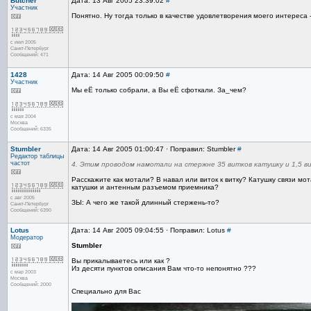
Butcher
Дата: 13 Авг 2005 23:39:02
#
Участник
Понятно. Ну тогда только в качестве удовлетворения моего интереса 
с июл 2005
Санкт-Петербург
Сообщений: 471
1428
Дата: 14 Авг 2005 00:09:50
#
Участник
Мы еЁ только собрали, а Вы еЁ сфоткали. За_чем?
с мая 2004
Москва
Сообщений: 6335
Stumbler
Дата: 14 Авг 2005 01:00:47 · Поправил: Stumbler
#
Редактор
таблицы
частот
4. Этим проводом намотали на стержне 35 витков катушку и 1,5 ви
Расскажите как мотали? В навал или виток к витку? Катушку связи 
катушки и антенным разъемом приемника?
с авг 2005
ЗЫ: А чего же такой длинный стержень-то?
Санкт-Петербург
Сообщений: 6390
Lotus
Дата: 14 Авг 2005 09:04:55 · Поправил: Lotus
#
Модератор
Stumbler
Вы прикалываетесь или как ?
Из десяти пунктов описания Вам что-то непонятно ???
с мар 2003
Москва
Сообщений: 2000
Специально для Вас