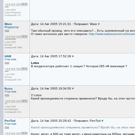
с июл 2005
Санкт-Петербург
Сообщений: 471
Ware
Дата: 14 Авг 2005 15:21:31 · Поправил: Ware
#
Модератор
Там обычный провод, чего его описывать?... Есть заземленный на ко
О таких антеннах уже как-то говорили:
http://www.radioscanner.ru/for
с июн 2003
Москва
Сообщений: 9866
HAM
Дата: 14 Авг 2005 17:52:39
#
Участник
Lotus
В конденсаторе работает 1 секция ? Которая 285 пФ максимум ?
с окт 2003
Москва
Сообщений: 334
Кысь
Дата: 14 Авг 2005 19:34:50
#
Участник
2 Lotus
Какой проницаемости стержень применили? Вроде бы, на этих частот
с мар 2005
Екатеринбург
Сообщений: 162
PenTod
Дата: 14 Авг 2005 20:28:42 · Поправил: PenTod
#
Участник
Какой проницаемости стержень применили? Вроде бы, на этих час
Катит, катит, и 600 нн тоже катит- у меня намотана на 600нн, катушка