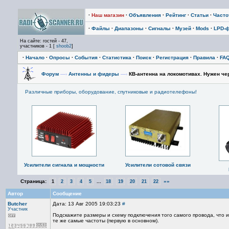
·
Наш магазин
·
Объявления
·
Рейтинг
·
Статьи
·
Част
·
Файлы
·
Диапазоны
·
Сигналы
·
Музей
·
Mods
·
LPD-
На сайте: гостей - 47,
участников - 1 [
shoob2
]
·
Начало
·
Опросы
·
События
·
Статистика
·
Поиск
·
Регистрация
·
Правила
·
FA
Форум
—›
Антенны и фидеры
—›
КВ-антенна на локомотивах. Нужен че
Различные приборы, оборудование, спутниковые и радиотелефоны!
Усилители сигнала и мощности
Усилители сотовой связи
Страница:
...
»»
1
2
3
4
5
18
19
20
21
22
Автор
Сообщение
Butcher
Дата: 13 Авг 2005 19:03:23
#
Участник
Подскажите размеры и схему подключения того самого провода, что ис
те же самые частоты (первую в основном).