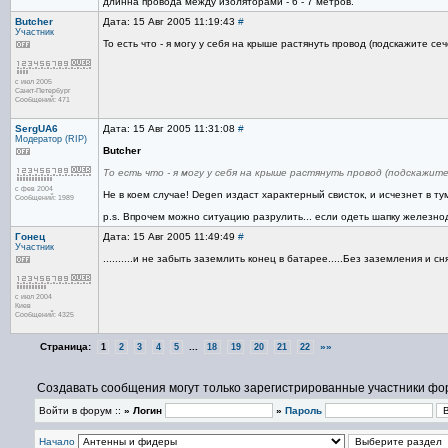
длинна провода между изоляторами - 6 - 7 метров.
Butcher
Дата: 15 Авг 2005 11:19:43
#
Участник
То есть что - я могу у себя на крыше растянуть провод (подскажите 
с июл 2005
Санкт-Петербург
Сообщений: 471
SergUA6
Дата: 15 Авг 2005 11:31:08
#
Модератор (RIP)
Butcher
То есть что - я могу у себя на крыше растянуть провод (подскажи
с фев 2004
Не в коем случае! Degen издаст характерный свисток, и исчезнет в ту
Сообщений: 1989
p.s. Впрочем можно ситуацию разрулить... если одеть шапку железнодо
Гонец
Дата: 15 Авг 2005 11:49:49
#
Участник
..........и не забыть заземлить конец в батарее.....Без заземления и с
с июл 2004
Киев
Сообщений: 4325
Страница:
...
»»
1
2
3
4
5
18
19
20
21
22
Создавать сообщения могут только зарегистрированные участники фо
Войти в форум ::
» Логин
»
Пароль
Начало