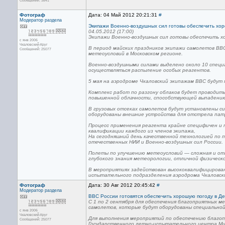
Сообщений: 3841
Фотограф
Дата: 04 Май 2012 20:21:31
#
Модератор раздела
Экипажи Военно-воздушных сил готовы обеспечить хор
04.05.2012 (17:00)
Экипажи Военно-воздушных сил готовы обеспечить х
с янв 2006
Чкаловский-Круг
В период майских праздников экипажи самолетов В
Сообщений: 25077
метеоусловий в Московском регионе.
Военно-воздушными силами выделено около 10 специ
осуществляться распыление особых реагентов.
5 мая на аэродроме Чкаловский экипажам ВВС будут
Комплекс работ по разгону облаков будет проводитьс
повышенной облачности, способствующей выпадению
В грузовых отсеках самолетов будут установлены си
оборудованы внешние устройства для отстрела патр
Процесс применения реагента крайне специфичен и 
квалификации каждого из членов экипажа,
На сегодняшний день качественной технологией по 
отечественных НИИ и Военно-воздушных сил России.
Полеты по улучшению метеоусловий — сложная и от
глубокого знания метеорологии, отличной физическ
В мероприятиях задействован высококвалифицирован
испытательного подразделения аэродрома Чкаловски
Фотограф
Дата: 30 Авг 2012 20:45:42
#
Модератор раздела
ВВС России готовятся обеспечить хорошую погоду в Д
С 1 по 2 сентября для обеспечения благоприятных м
самолетов, которые будут оборудованы специальной
с янв 2006
Чкаловский-Круг
Для выполнения мероприятий по обеспечению благоп
Сообщений: 25077
Государственного летно-испытательного центра Ми