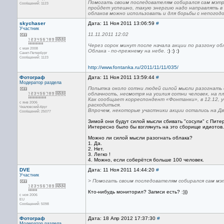
Помогать своим последователям собирался сам мэтр,
Сообщений: 1123
пройдет успешно, такую энергию надо направлять в
облаков можно использовать и для борьбы с непогодо
skychaser
Дата: 11 Ноя 2011 13:06:59
#
Участник
11.11.2011 12:02
Через сорок минут после начала акции по разгону о
с мая 2008
Облака - по-прежнему на небе.
:) :) :)
Санкт-Петербург
Сообщений: 1123
http://www.fontanka.ru/2011/11/11/035/
Фотограф
Дата: 11 Ноя 2011 13:59:44
#
Модератор раздела
Попытка около сотни людей силой мысли разогнать 
облачность, несмотря на усилия сотни человек, на 
Как сообщает корреспондент «Фонтанки», в 12.12, у
с янв 2006
расходиться.
Чкаловский-Круг
Впрочем, некоторые участники акции остались на Дв
Сообщений: 25077
Зимой они будут силой мысли сбивать "сосули" с Пите
Интересно было бы взглянуть на это сборище идиотов.
Можно ли силой мысли разогнать облака?
1. Да.
2. Нет.
3. Легко !
4. Можно, если соберётся больше 100 человек.
DVE
Дата: 11 Ноя 2011 14:44:20
#
Участник
> Помогать своим последователям собирался сам мэт
Кто-нибудь мониторил? Записи есть? :)))
с ноя 2006
EU
Сообщений: 5098
Фотограф
Дата: 18 Апр 2012 17:37:30
#
Модератор раздела