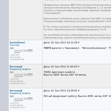
Применение авиации ВВС для создания благоприятны
генерал-лейтенанта Виктора Бондарева 1 и 2 сентяб
техники специальными реагентами заранее проведут
«Чкаловский».
Выполнение подобного рода заданий для ВВС не явля
специалистами заказчика успешно справляются с по
В 70-х годах прошлого столетия для решения подоб
на базе стратегического бомбардировщика Ту-16.
На сегодняшний день качественной технологией по
отечественные научно-исследовательские институт
SashaShmel
Дата: 01 Сен 2012 04:12:29
#
Участник
73073
вылетел с Чкаловского . "Метеообеспечение". "П
с фев 2006
Калининград
Сообщений: 5900
Фотограф
Дата: 01 Сен 2012 11:40:03
#
Модератор раздела
76061 приступил к работе.
Высота 3600. Ветер 340° 40 км/час.
с янв 2006
Чкаловский-Круг
Сообщений: 25077
Фотограф
Дата: 01 Сен 2012 13:39:00
#
Модератор раздела
061-ый продолжает работу. Высота 3650, ветер 330° 40
с янв 2006
Чкаловский-Круг
Сообщений: 25077