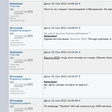
Nabludatel
Дата: 01 Сен 2012 14:06:33
#
Участник
Чего-то не слышно "разгонщиков" в Мичуринске. На ка
с мая 2009
Москва
Сообщений: 6837
Фотограф
Дата: 01 Сен 2012 14:09:07
#
Модератор раздела
На какой высоте борта работают ?
Nabludatel
Одним постом выше:
Высота 3650
. Погода хорошая, в
с янв 2006
Чкаловский-Круг
Сообщений: 25077
Nabludatel
Дата: 01 Сен 2012 14:14:31
#
Участник
Высота 3650
тогда ясно почему не слышу. Обычно борт
с мая 2009
Москва
Сообщений: 6837
Фотограф
Дата: 01 Сен 2012 14:16:27
#
Модератор раздела
Nabludatel
Да, День города сегодня не удался...
:)
с янв 2006
Чкаловский-Круг
Сообщений: 25077
Фотограф
Дата: 01 Сен 2012 14:45:59
#
Модератор раздела
По команде "Пробоя" 061-ый снизился до 1850 метров.