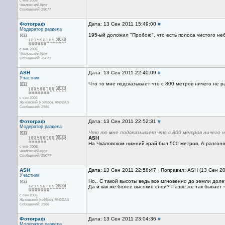
с янв 2006
Чкаловский-Круг
Сообщений: 25077
Фотограф
Дата: 13 Сен 2011 15:49:00
#
Модератор раздела
195-ый доложил "Пробою", что есть полоса чистого не
с янв 2006
Чкаловский-Круг
Сообщений: 25077
ASH
Дата: 13 Сен 2011 22:40:09
#
Участник
Что то мне подсказывает что с 800 метров ничего не р
с сен 2006
Жуковский (ko95bo), RN3DAS
Сообщений: 2986
Фотограф
Дата: 13 Сен 2011 22:52:31
#
Модератор раздела
Что то мне подсказывает что с 800 метров ничего н
ASH
На Чкаловском нижний край был 500 метров. А разгоня
с янв 2006
Чкаловский-Круг
Сообщений: 25077
ASH
Дата: 13 Сен 2011 22:58:47 · Поправил: ASH (13 Сен 2
Участник
Но.. С такой высоты ведь все мгновенно до земли доле
Да и как же более высокие слои? Разве же так бывает 
с сен 2006
Жуковский (ko95bo), RN3DAS
Сообщений: 2986
Фотограф
Дата: 13 Сен 2011 23:04:36
#
Модератор раздела