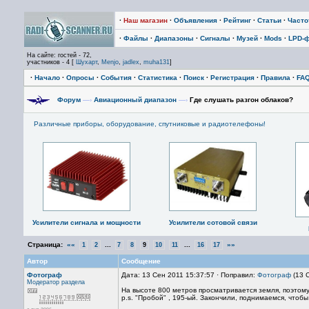
·
Наш магазин
·
Объявления
·
Рейтинг
·
Статьи
·
Част
·
Файлы
·
Диапазоны
·
Сигналы
·
Музей
·
Mods
·
LPD-
На сайте: гостей - 72,
участников - 4 [
Шухарт
,
Menjo
,
jadlex
,
muha131
]
·
Начало
·
Опросы
·
События
·
Статистика
·
Поиск
·
Регистрация
·
Правила
·
FA
Форум
—›
Авиационный диапазон
—›
Где слушать разгон облаков?
Различные приборы, оборудование, спутниковые и радиотелефоны!
Усилители сигнала и мощности
Усилители сотовой связи
Страница:
««
...
...
»»
1
2
7
8
9
10
11
16
17
Автор
Сообщение
Фотограф
Дата: 13 Сен 2011 15:37:57 · Поправил:
Фотограф
(13 
Модератор раздела
На высоте 800 метров просматривается земля, поэтому
p.s. "Пробой" , 195-ый. Закончили, поднимаемся, чтобы