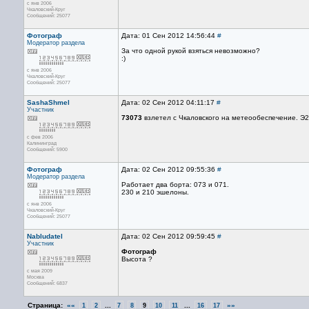
с янв 2006
Чкаловский-Круг
Сообщений: 25077
Фотограф
Дата: 01 Сен 2012 14:56:44
#
Модератор раздела
За что одной рукой взяться невозможно?
:)
с янв 2006
Чкаловский-Круг
Сообщений: 25077
SashaShmel
Дата: 02 Сен 2012 04:11:17
#
Участник
73073
взлетел с Чкаловского на метеообеспечение. Э2
с фев 2006
Калининград
Сообщений: 5900
Фотограф
Дата: 02 Сен 2012 09:55:36
#
Модератор раздела
Работает два борта: 073 и 071.
230 и 210 эшелоны.
с янв 2006
Чкаловский-Круг
Сообщений: 25077
Nabludatel
Дата: 02 Сен 2012 09:59:45
#
Участник
Фотограф
Высота ?
с мая 2009
Москва
Сообщений: 6837
Страница:
««
...
...
»»
1
2
7
8
9
10
11
16
17