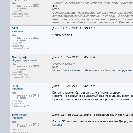
С такой высоты ведь все мгновенно до земли долети
ASH
b737:
с янв 2006
Сия организация называлась Группа активного возде
Чкаловский-Круг
первым буквам и все схватились за голову, но сдела
Сообщений: 25077
имели балок в Быково, куда завозили цемент. Кстат
имели в запасе один мешок на этот случай. Просто п
DEN
Дата: 16 Сен 2011 14:55:30
#
Участник
Опять летают
с сен 2003
Родина-мать
Сообщений: 8128
Фотограф
Дата: 17 Сен 2011 00:05:52
#
Модератор раздела
Опять летают
DEN
Может быть связано с Чемпионатои России по группов
с янв 2006
Чкаловский-Круг
Сообщений: 25077
DEN
Дата: 17 Сен 2011 00:32:35
#
Участник
Конечно может быть и связано с Чемпионатом.
Просто не первый и не десятый раз убеждаюсь в активн
Причем замечаю их активность совершенно случайно.
с сен 2003
Родина-мать
Сообщений: 8128
skychaser
Дата: 11 Ноя 2011 11:16:45 · Поправил: skychaser (11 Н
Участник
Около 50 человек собрались в эти минуты на Дворцово
ссылка
с мая 2008
Санкт-Петербург