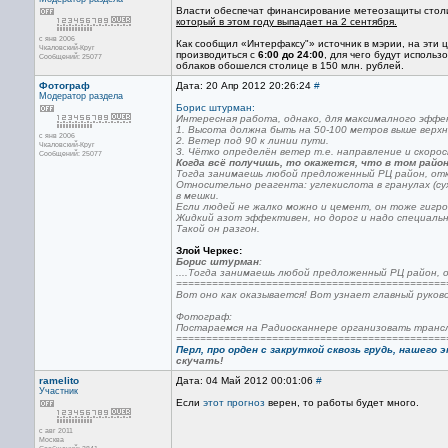
Власти обеспечат финансирование метеозащиты стол
который в этом году выпадает на 2 сентября.
с янв 2006
Как сообщил «Интерфаксу"» источник в мэрии, на эти 
Чкаловский-Круг
производиться с
6:00 до 24:00
, для чего будут исполь
Сообщений: 25077
облаков обошелся столице в 150 млн. рублей.
Фотограф
Дата: 20 Апр 2012 20:26:24
#
Модератор раздела
Борис штурман:
Интересная работа, однако, для максималного эффе
1. Высота должна быть на 50-100 метров выше верхн
с янв 2006
2. Ветер под 90 к линии пути.
Чкаловский-Круг
3. Чётко определён ветер т.е. направление и скоро
Сообщений: 25077
Когда всё получишь, то окажется, что в том райо
Тогда занимаешь любой предложенный РЦ район, отк
Относительно реагента: углекислота в гранулах (су
в мешки.
Если людей не жалко можно и цемент, он тоже гигро
Жидкий азот эффективен, но дорог и надо специальн
Такой он разгон.
Злой Черкес:
Борис штурман
:
....Тогда занимаешь любой предложенный РЦ район, о
=============================================
Вот оно как оказывается! Вот узнает главный руков
Фотограф:
Постараемся на Радиосканнере организовать трансл
=============================================
Перл, про орден с закруткой сквозь грудь, нашего э
скучать!
ramelito
Дата: 04 Май 2012 00:01:06
#
Участник
Если
этот прогноз
верен, то работы будет много.
с авг 2011
Москва