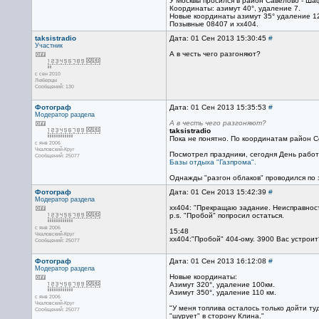
У Москвы просился в район Савёлово - Ша
Координаты: азимут 40°, удаление 7.
Новые координаты азимут 35° удаление 120
Позывные 08407 и хх404.
taksistradio
Дата: 01 Сен 2013 15:30:45
#
Участник
А в честь чего разгоняют?
с сен 2010
Люберцы
Сообщений: 130
Фотограф
Дата: 01 Сен 2013 15:35:53
#
Модератор раздела
А в честь чего разгоняют?
taksistradio
Пока не понятно. По координатам район С
с янв 2006
Чкаловский-Круг
Посмотрел праздники, сегодня День работ
Сообщений: 25077
Базы отдыха "Газпрома".
Однажды "разгон облаков" проводился по 
Фотограф
Дата: 01 Сен 2013 15:42:39
#
Модератор раздела
хх404: "Прекращаю задание. Неисправност
p.s. "Пробой" попросил остаться.
с янв 2006
15:48
Чкаловский-Круг
хх404:"Пробой" 404-ому. 3900 Вас устрои
Сообщений: 25077
Фотограф
Дата: 01 Сен 2013 16:12:08
#
Модератор раздела
Новые координаты:
Азимут 320°, удаление 100км.
Азимут 350°, удаление 110 км.
с янв 2006
Чкаловский-Круг
"У меня топлива осталось только дойти ту
Сообщений: 25077
"шурует" в сторону Клина."