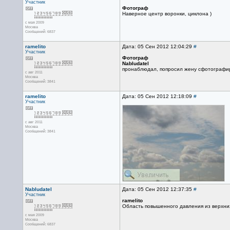
Участник
Фотограф
Наверное центр воронки, циклона )
с мая 2009
Москва
Сообщений: 6837
ramelito
Дата: 05 Сен 2012 12:04:29
#
Участник
Фотограф
Nabludatel
пронаблюдал, попросил жену сфотографир
с авг 2011
Москва
Сообщений: 3841
ramelito
Дата: 05 Сен 2012 12:18:09
#
Участник
с авг 2011
Москва
Сообщений: 3841
Nabludatel
Дата: 05 Сен 2012 12:37:35
#
Участник
ramelito
Область повышенного давления из верхни
с мая 2009
Москва
Сообщений: 6837