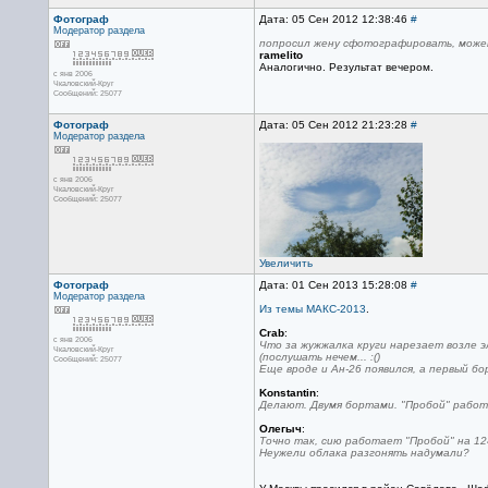
Фотограф
Дата: 05 Сен 2012 12:38:46
#
Модератор раздела
попросил жену сфотографировать, може
ramelito
Аналогично. Результат вечером.
с янв 2006
Чкаловский-Круг
Сообщений: 25077
Фотограф
Дата: 05 Сен 2012 21:23:28
#
Модератор раздела
с янв 2006
Чкаловский-Круг
Сообщений: 25077
Увеличить
Фотограф
Дата: 01 Сен 2013 15:28:08
#
Модератор раздела
Из темы МАКС-2013
.
Crab
:
с янв 2006
Что за жужжалка круги нарезает возле эл
Чкаловский-Круг
(послушать нечем... :()
Сообщений: 25077
Еще вроде и Ан-26 появился, а первый бо
Konstantin
:
Делают. Двумя бортами. "Пробой" работ
Олегыч
:
Точно так, сию работает "Пробой" на 12
Неужели облака разгонять надумали?