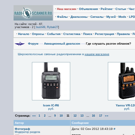
·
Наш магазин
·
Объявления
·
Рейтинг
·
Статьи
·
Час
·
Файлы
·
Диапазоны
·
Сигналы
·
Музей
·
Mods
·
LPD
На сайте: гостей - 67,
участников - 2 [
bush49
,
Rybak27
]
·
Начало
·
Опросы
·
События
·
Статистика
·
Поиск
·
Регистрация
·
Правила
·
F
Форум
—›
Авиационный диапазон
—›
Где слушать разгон облаков?
Широкополосные связные радиоприемники в
нашем магазине
Icom IC-R6
Yaesu VR-12
руб.
руб.
Страница:
««
...
...
»»
1
2
9
10
11
12
13
16
17
Автор
Сообщение
Фотограф
Дата: 02 Сен 2012 18:43:19
#
Модератор раздела