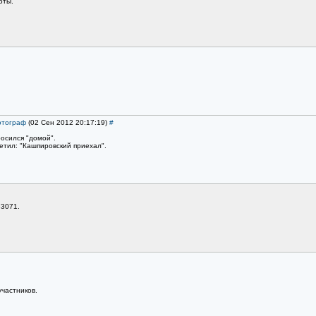
оты.
тограф
(02 Сен 2012 20:17:19)
#
росился "домой".
метил: "Кашпировский приехал".
73071.
частников.