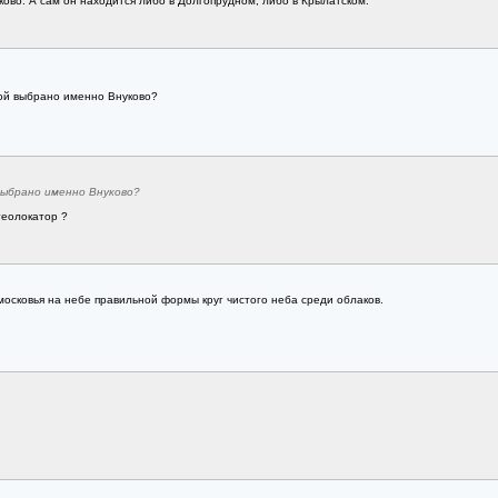
ово. А сам он находится либо в Долгопрудном, либо в Крылатском.
кой выбрано именно Внуково?
выбрано именно Внуково?
теолокатор ?
московья на небе правильной формы круг чистого неба среди облаков.