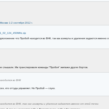
оскве 1-2 сентября 2012 г.
_01_02_124_450MHz.zip
едположение что Пробой находится во ВНК, так как азимуты и удаления задаются именно о
 не слышали. Им транслировали команды "Пробоя" экипажи других бортов.
находится во ВНК
ех, кто оттуда управляет. Но Пробой — глухо.
находится во ВНК, так как азимуты и удаления задаются именно от этой точки