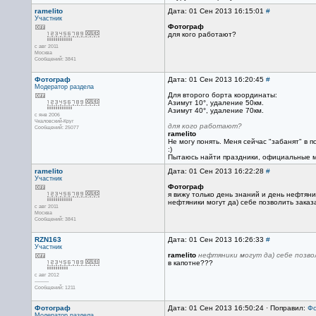
ramelito
Дата: 01 Сен 2013 16:15:01
#
Участник
Фотограф
для кого работают?
с авг 2011
Москва
Сообщений: 3841
Фотограф
Дата: 01 Сен 2013 16:20:45
#
Модератор раздела
Для второго борта координаты:
Азимут 10°, удаление 50км.
Азимут 40°, удаление 70км.
с янв 2006
Чкаловский-Круг
для кого работают?
Сообщений: 25077
ramelito
Не могу понять. Меня сейчас "забанят" в п
:)
Пытаюсь найти праздники, официальные ме
ramelito
Дата: 01 Сен 2013 16:22:28
#
Участник
Фотограф
я вижу только день знаний и день нефтяни
нефтяники могут да) себе позволить заказа
с авг 2011
Москва
Сообщений: 3841
RZN163
Дата: 01 Сен 2013 16:26:33
#
Участник
ramelito
нефтяники могут да) себе позво
в капотне???
с авг 2012
----------
Сообщений: 1211
Фотограф
Дата: 01 Сен 2013 16:50:24 · Поправил:
Фо
Модератор раздела