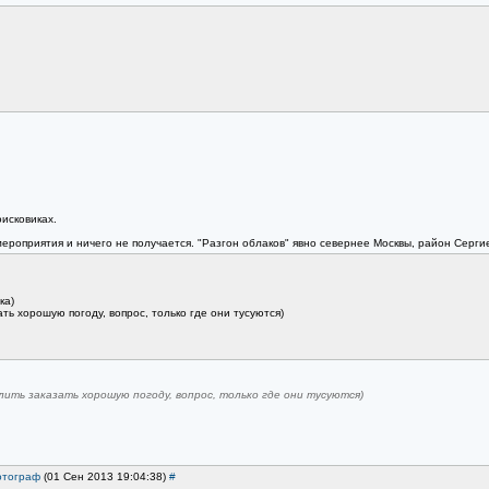
оисковиках.
роприятия и ничего не получается. "Разгон облаков" явно севернее Москвы, район Сергие
ка)
ть хорошую погоду, вопрос, только где они тусуются)
лить заказать хорошую погоду, вопрос, только где они тусуются)
тограф
(01 Сен 2013 19:04:38)
#