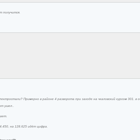
т получится.
ектростали? Примерно в районе 4 разворота при заходе на чкаловский курсом 301. в обл
рт ушел..
ает.
4.450, на 128.625 идёт цифра.