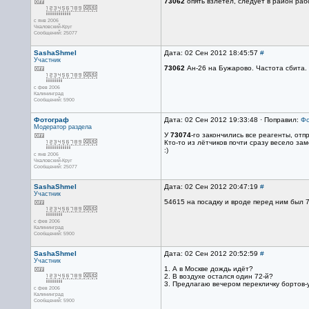
73062
опять взлетел, следует в район раб
с янв 2006
Чкаловский-Круг
Сообщений: 25077
SashaShmel
Дата: 02 Сен 2012 18:45:57
#
Участник
73062
Ан-26 на Бужарово. Частота сбита.
с фев 2006
Калининград
Сообщений: 5900
Фотограф
Дата: 02 Сен 2012 19:33:48 · Поправил:
Фо
Модератор раздела
У
73074
-го закончились все реагенты, отп
Кто-то из лётчиков почти сразу весело за
:)
с янв 2006
Чкаловский-Круг
Сообщений: 25077
SashaShmel
Дата: 02 Сен 2012 20:47:19
#
Участник
54615 на посадку и вроде перед ним был 
с фев 2006
Калининград
Сообщений: 5900
SashaShmel
Дата: 02 Сен 2012 20:52:59
#
Участник
1. А в Москве дождь идёт?
2. В воздухе остался один 72-й?
3. Предлагаю вечером перекличку бортов-у
с фев 2006
Калининград
Сообщений: 5900