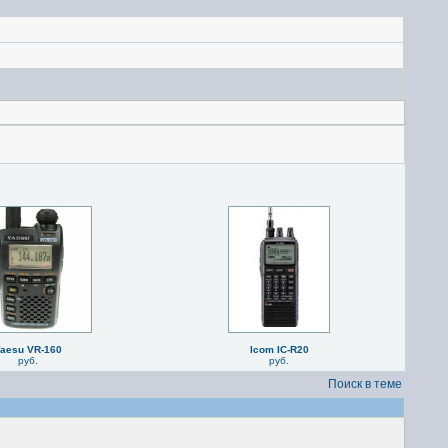
aesu VR-160
Icom IC-R20
руб.
руб.
Поиск в теме