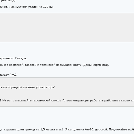
франово(?).
 км. и азимут 50° удаление 120 км.
ергиевого Посада.
ников нефтяной, газовой и топливной промышленности (День нефтяника).
заказу РЖД.
ь кислородной системы у оператора".
т? Ну вот, записывайте героический список. Готовы операторы работать работать в самых 
да, сделать один проход на 1,5 мешка и всё. Я сегодня на Ан-26, дорогой. Поднимайте ещ