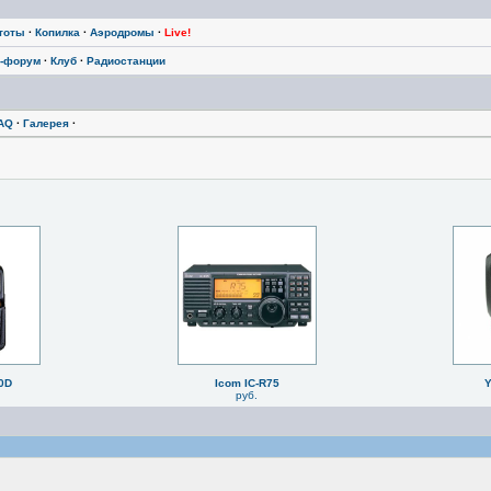
тоты
·
Копилка
·
Аэродромы
·
Live!
-форум
·
Клуб
·
Радиостанции
AQ
·
Галерея
·
0D
Icom IC-R75
Y
руб.