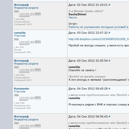
Фотограф
Дата: 02 Сен 2012 21:19:21
#
Модератор раздела
А в Москве дождь идёт?
SashaShmel
Чисто.
с янв 2006
Чкаловский-Круг
Отчёт:
Сообщений: 25077
Работы по улучшению погодных условий в М
ramelito
Дата: 03 Сен 2012 22:07:32
#
Участник
http://dl.dropbox.com/u/13154595/201209
Пробой не всегда слышно, у меня есть пр
с авг 2011
Москва
Сообщений: 3841
Фотограф
Дата: 03 Сен 2012 22:35:54
#
Модератор раздела
ramelito
Спасибо за запись !
с янв 2006
Пробой не всегда слышно
Чкаловский-Круг
А его иногда и экипажи "разгоняльщиков"
Сообщений: 25077
Konstantin
Дата: 04 Сен 2012 08:40:28
#
Участник
у меня есть предположение что Пробой 
ramelito
с янв 2008
Я нахожусь рядом с ВНК и хорошо слышу вс
Внуковская зона
Сообщений: 2841
Фотограф
Дата: 04 Сен 2012 08:56:43
#
Модератор раздела
у меня есть предположение что Пробой 
ramelito