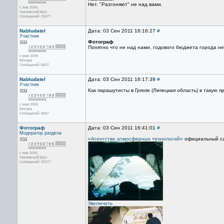
Нет. "Разгоняют" не над вами.
с янв 2006
Чкаловский-Круг
Сообщений: 25077
Nabludatel
Дата: 03 Сен 2011 16:16:27
#
Участник
Фотограф
Понятно что не над нами, годового бюджета города не 
с мая 2009
Москва
Сообщений: 6837
Nabludatel
Дата: 03 Сен 2011 16:17:39
#
Участник
Как парашутисты в Грязях (Липецкая область) в такую 
с мая 2009
Москва
Сообщений: 6837
Фотограф
Дата: 03 Сен 2011 16:41:01
#
Модератор раздела
«Агентство атмосферных технологий»
официальный са
с янв 2006
Чкаловский-Круг
Сообщений: 25077
Увеличить