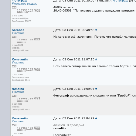
Фотограф
Дата: 03 Сен 2011 20:30:56 · Поправил:
Фотограф
(03 
Модератор раздела
46007 взлетел.
20:40 09503: "По топливу задание вынужден прекратить
с янв 2006
Чкаловский-Круг
Сообщений: 25077
Karabas
Дата: 03 Сен 2011 20:48:58
#
Участник
На сегодня всё, закончили. Потому что пришёл человек 
с июн 2004
Москва
Сообщений: 766
Konstantin
Дата: 03 Сен 2011 21:07:15
#
Участник
Есть запись сегодняшняя, но слышно только борта. Есл
с янв 2008
Внуковская зона
Сообщений: 2841
ramelito
Дата: 03 Сен 2011 21:59:07
#
Участник
Фотограф
вы спрашивали слышен ли мне "Пробой", сл
с авг 2011
Москва
Сообщений: 3841
Konstantin
Дата: 03 Сен 2011 22:04:29
#
Участник
слышен. Я проверил
ramelito
с янв 2008
География?