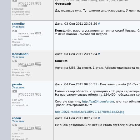
РП "Гордого" иногда слышу, Диспа ДМД - редко.
Фотограф
с янв 2008
Да, нюансов куча. Тут сложно анализировать. У меня н
Внуковская зона
Сообщений: 2841
ramelito
Дата: 03 Сен 2011 23:08:26
#
Участник
Konstantin
, высота установки антенны какая? Крыша, 
У меня балкон - высота 50 метров.
с авг 2011
Москва
Сообщений: 3841
Konstantin
Дата: 03 Сен 2011 23:16:34
#
Участник
ramelito
Антенна UB5. За окном. 1 этаж. Абсолютная высота по
с янв 2008
Внуковская зона
Сообщений: 2841
pronto
Дата: 04 Сен 2011 09:00:31 · Поправил: pronto (04 Сен
Участник
Самый север области, с примерно 7:30 утра характерны
На портативку слышу обмен на 124,450 - обсуждают где 
с окт 2009
Смотрю картинку
http://sat24.com/en/ru,
плотная облачн
Москва
"разогнать-проколоть"?!
Сообщений: 76
http://i021.radikal.ru/1109/72/1275efa34d32.jpg
rodon
Дата: 04 Сен 2011 09:57:23
#
Участник
Не знаю разогнали или нет но стало светлее значител
с янв 2010
Москва
Сообщений: 80