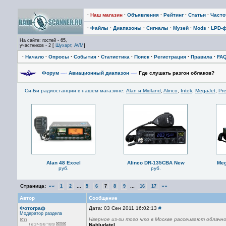
·
Наш магазин
·
Объявления
·
Рейтинг
·
Статьи
·
Част
·
Файлы
·
Диапазоны
·
Сигналы
·
Музей
·
Mods
·
LPD-
На сайте: гостей - 65,
участников - 2 [
Шухарт
,
AVM
]
·
Начало
·
Опросы
·
События
·
Статистика
·
Поиск
·
Регистрация
·
Правила
·
FA
Форум
—›
Авиационный диапазон
—›
Где слушать разгон облаков?
Си-Би радиостанции в нашем магазине
:
Alan и Midland
,
Alinco
,
Intek
,
MegaJet
,
Pre
Alan 48 Excel
Alinco DR-135CBA New
Meg
руб.
руб.
Страница:
««
...
...
»»
1
2
5
6
7
8
9
16
17
Автор
Сообщение
Фотограф
Дата: 03 Сен 2011 16:02:13
#
Модератор раздела
Нверное из-зи того что в Москве рассеивают облачно
Nabludatel