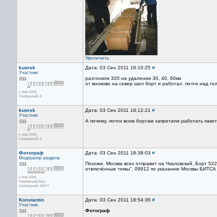
Увеличить
kuorsk
Дата: 03 Сен 2011 18:10:25
#
Участник
разгоняли 320 на удалении 30, 40, 60км
от вноково на север шел борт и работал. почти над г
с июн 2005
Сообщений: 8
kuorsk
Дата: 03 Сен 2011 18:12:21
#
Участник
А почему, почти всем бортам запретили работать паке
с июн 2005
Сообщений: 8
Фотограф
Дата: 03 Сен 2011 18:38:03
#
Модератор раздела
Похоже, Москва всех отправит на Чкаловский. Борт 52
отвлечённые темы". 09912 по указанию Москвы БИТСА 
с янв 2006
Чкаловский-Круг
Сообщений: 25077
Konstantin
Дата: 03 Сен 2011 18:54:36
#
Участник
Фотограф