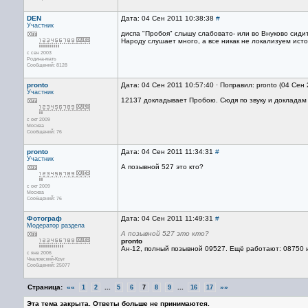
DEN
Дата: 04 Сен 2011 10:38:38
#
Участник
диспа "Пробоя" слышу слабовато- или во Внуково сиди
Народу слушает много, а все никак не локализуем исто
с сен 2003
Родина-мать
Сообщений: 8128
pronto
Дата: 04 Сен 2011 10:57:40 · Поправил: pronto (04 Сен
Участник
12137 докладывает Пробою. Сюдя по звуку и докладам 
с окт 2009
Москва
Сообщений: 76
pronto
Дата: 04 Сен 2011 11:34:31
#
Участник
А позывной 527 это кто?
с окт 2009
Москва
Сообщений: 76
Фотограф
Дата: 04 Сен 2011 11:49:31
#
Модератор раздела
А позывной 527 это кто?
pronto
Ан-12, полный позывной 09527. Ещё работают: 08750 и
с янв 2006
Чкаловский-Круг
Сообщений: 25077
Страница:
««
...
...
»»
1
2
5
6
7
8
9
16
17
Эта тема закрыта. Ответы больше не принимаются.