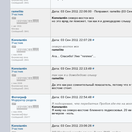
Внуковская зона
Сообщений: 2841
ramelito
Дата: 03 Сен 2011 22:06:00 · Поправил: ramelito (03 Се
Участник
Konstantin
северо-восток мск
но это вряд ли поможет, так как я и домодедово слышу
с авг 2011
Москва
Сообщений: 3841
Konstantin
Дата: 03 Сен 2011 22:07:28
#
Участник
северо-восток мск
ramelito
с янв 2008
Ага... Спасибо! Уже "теплее"...
Внуковская зона
Сообщений: 2841
Konstantin
Дата: 03 Сен 2011 22:13:49
#
Участник
так как я и домодедово слышу
ramelito
с янв 2008
Да это как раз сомнительный показатель, потому что я
Внуковская зона
востоке стоит.
Сообщений: 2841
Фотограф
Дата: 03 Сен 2011 22:54:48
#
Модератор раздела
Я подозреваю, что передатчик Пробоя где-то на вос
Konstantin
Я живу на северо-востоке ближнего подмосковья. 20 км
с янв 2006
вечером - ноль.
Чкаловский-Круг
Сообщений: 25077
Konstantin
Дата: 03 Сен 2011 23:06:26
#
Участник