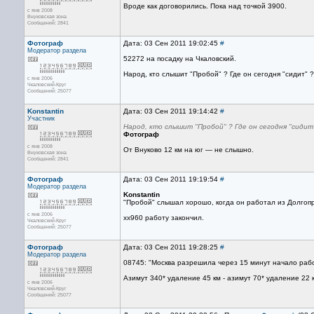
Вроде как договорились. Пока над точкой 3900.
с янв 2008
Внуковская зона
Сообщений: 2841
Фотограф
Дата: 03 Сен 2011 19:02:45
#
Модератор раздела
52272 на посадку на Чкаловский.
Народ, кто слышит "Пробой" ? Где он сегодня "сидит" ?
с янв 2006
Чкаловский-Круг
Сообщений: 25077
Konstantin
Дата: 03 Сен 2011 19:14:42
#
Участник
Народ, кто слышит "Пробой" ? Где он сегодня "сидит
Фотограф
с янв 2008
От Внуково 12 км на юг — не слышно.
Внуковская зона
Сообщений: 2841
Фотограф
Дата: 03 Сен 2011 19:19:54
#
Модератор раздела
Konstantin
"Пробой" слышал хорошо, когда он работал из Долгопр
с янв 2006
хх960 работу закончил.
Чкаловский-Круг
Сообщений: 25077
Фотограф
Дата: 03 Сен 2011 19:28:25
#
Модератор раздела
08745: "Москва разрешила через 15 минут начало рабо
Азимут 340* удаление 45 км - азимут 70* удаление 22 
с янв 2006
Чкаловский-Круг
Сообщений: 25077