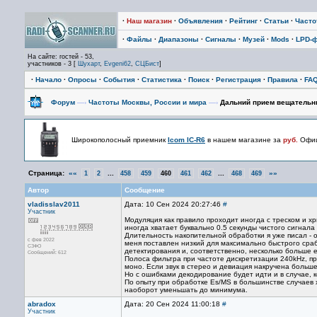
·
Наш магазин
·
Объявления
·
Рейтинг
·
Статьи
·
Част
·
Файлы
·
Диапазоны
·
Сигналы
·
Музей
·
Mods
·
LPD-
На сайте: гостей - 53,
участников - 3 [
Шухарт
,
Evgeni62
,
СЦБист
]
·
Начало
·
Опросы
·
События
·
Статистика
·
Поиск
·
Регистрация
·
Правила
·
FA
Форум
—›
Частоты Москвы, России и мира
—›
Дальний прием вещательн
Широкополосный приемник
Icom IC-R6
в нашем магазине за
руб.
Офиц
Страница:
««
...
...
»»
1
2
458
459
460
461
462
468
469
Автор
Сообщение
vladisslav2011
Дата: 10 Сен 2024 20:27:46
#
Участник
Модуляция как правило проходит иногда с треском и х
иногда хватает буквально 0.5 секунды чистого сигнала 
Длительность накопительной обработки я уже писал - око
с фев 2022
меня поставлен низкий для максимально быстрого срабат
СЗФО
детектирования и, соответственно, несколько больше 
Сообщений: 612
Полоса фильтра при частоте дискретизации 240kHz, пр
моно. Если звук в стерео и девиация накручена больше
Но с ошибками декодирование будет идти и в случае, к
По опыту при обработке Es/MS в большинстве случаев 
наоборот уменьшать до минимума.
abradox
Дата: 20 Сен 2024 11:00:18
#
Участник