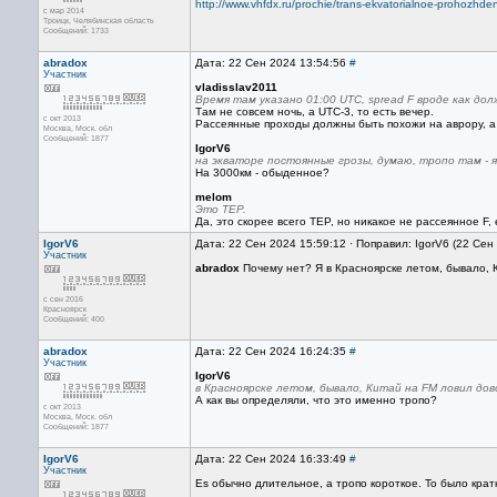
http://www.vhfdx.ru/prochie/trans-ekvatorialnoe-prohozhde
с мар 2014
Троицк, Челябинская область
Сообщений: 1733
abradox
Дата: 22 Сен 2024 13:54:56
#
Участник
vladisslav2011
Время там указано 01:00 UTC, spread F вроде как до
Там не совсем ночь, а UTC-3, то есть вечер.
с окт 2013
Рассеянные проходы должны быть похожи на аврору, а 
Москва, Mоск. обл
Сообщений: 1877
IgorV6
на экваторе постоянные грозы, думаю, тропо там - 
На 3000км - обыденное?
melom
Это TEP.
Да, это скорее всего TEP, но никакое не рассеянное F, 
IgorV6
Дата: 22 Сен 2024 15:59:12 · Поправил: IgorV6 (22 Сен
Участник
abradox
Почему нет? Я в Красноярске летом, бывало, К
с сен 2016
Красноярск
Сообщений: 400
abradox
Дата: 22 Сен 2024 16:24:35
#
Участник
IgorV6
в Красноярске летом, бывало, Китай на FM ловил до
А как вы определяли, что это именно тропо?
с окт 2013
Москва, Mоск. обл
Сообщений: 1877
IgorV6
Дата: 22 Сен 2024 16:33:49
#
Участник
Es обычно длительное, а тропо короткое. То было крат