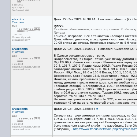
с сен 2016
Красноярск
Сообщений: 400
abradox
Дата: 22 Сен 2024 16:39:14 · Поправил: abradox (22 Се
Участник
IgorV6
Es обычно длительное, а тропо короткое. То было кр
Поправ
с окт 2013
Конечно, поправлю. Всё с точностью наоборот касател
Москва, Mоск. обл
Тропо обычно длинное, а спорадики - короткие. Но спор
Сообщений: 1877
29.05 с утра до вечера. Некоторые станции по 5-6 ча
Gvozdenis
Дата: 27 Сен 2024 21:45:21 · Поправил: Gvozdenis (27
Участник
В Одессе сегодня хорошее тропо.
Выбрался сегодня к морю - точно, уже между домами н
Digi FM 96,2, ближе к лестнице с Шампанского переулка 
с апр 2014
99,4, 103,7, 107,6, Радио Крым 106,5, Радио России 99
Украина, Николаев, Одесса
санаторию имени Чкалова 92,0, 94,4, 99,4, 106,1 шли вн
Сообщений: 1827
России, 99,4 Люкс, 99,6 и 106,8 Вести, 100,1, 100,8, 10
Вознесенск, даже Релакс 93,4, наметился и Крым - 92,
Чкалова, начали пробиваться румыны и турки. Таврию 
между домами и возле моего дома, где ее вообще не 
несколько станций, Болгария 95,3, 100,7 неопознанная,
слабым радио - 96,2, 100,7, 106,1 принял спокойно. Да
Вести 99,6 достаточно хорошо, Таврия 106,1 хорошо, 
вероятно, то ли 103,5, то ли 103,6.
На телефон принимаю на Motorola G22, если не указан 
телескоп 45 см на окне, четвертый этаж, направление -
Gvozdenis
Дата: 28 Сен 2024 23:55:57
#
Участник
Сегодня уже таких ломовых сигналов, как вчера, не был
106,4, 107,8, херсонские 87,7, 88,1, 94,4, 99,4, 103,7
принималась, но там уже под ней Болгария пробивалас
с апр 2014
было несколько станций слабо - не разобрать. Зато Dig
Украина, Николаев, Одесса
(Кэлэраши) -
https://www.frocus.net/main.php?lng=ru&rz
Сообщений: 1827