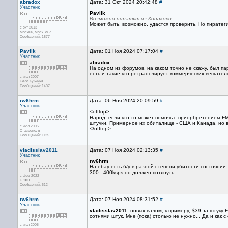
abradox
Дата: 31 Окт 2024 20:42:48
#
Участник
Pavlik
Возможно пиратят из Конаково.
Может быть, возможно, удастся проверить. Но пиратеги 
с окт 2013
Москва, Mоск. обл
Сообщений: 1877
Pavlik
Дата: 01 Ноя 2024 07:17:04
#
Участник
abradox
На одном из форумов, на каком точно не скажу, был п
есть и такие кто ретранслирует коммерческих вещател
с июл 2007
Село Кубинка
Сообщений: 1407
rw6hrm
Дата: 06 Ноя 2024 20:09:59
#
Участник
<offtop>
Народ, если кто-то может помочь с приорбретением FM
штучки. Примерное их обиталище - США и Канада, но в
с июл 2005
</offtop>
Ставрополь
Сообщений: 1125
vladisslav2011
Дата: 07 Ноя 2024 02:13:35
#
Участник
rw6hrm
На ebay есть б/у в разной степени убитости состоянии
300...400ksps он должен потянуть.
с фев 2022
СЗФО
Сообщений: 612
rw6hrm
Дата: 07 Ноя 2024 08:31:52
#
Участник
vladisslav2011
, новых валом, к примеру, $39 за штуку
сотнями штук. Мне (пока) столько не нужно... Да и как с
с июл 2005