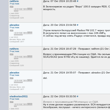
rw6hrm
Дата: 07 Окт 2024 10:20:48
#
Участник
В Зеленокумске на радио "Вера" 100.0 запущен RDS. С
мощность.
с июл 2005
Ставрополь
Сообщений: 1125
abradox
Дата: 20 Окт 2024 23:04:58
#
Участник
Утром попался белорусский Radius FM 102.7 через троп
В результате попал на внесезонник c max 106.4МГц.
А сейчас под вечер опять Радиус отметился, правда ко
с окт 2013
Москва, Mоск. обл
Сообщений: 1877
rw6hrm
Дата: 21 Окт 2024 18:47:29 · Поправил: rw6hrm (21 Окт
Участник
Вопрос к принимающим FM-станции из США. На скольки
SCA1/SCA2 (или 67/92 кГц по нашему). Удаётся ли их 
с июл 2005
Ставрополь
Сообщений: 1125
abradox
Дата: 21 Окт 2024 19:55:07 · Поправил: abradox (21 Ок
Участник
del.
с окт 2013
Москва, Mоск. обл
Сообщений: 1877
vladisslav2011
Дата: 22 Окт 2024 03:33:50
#
Участник
Вопрос к принимающим FM-станции из США.
Ну я этим делом недавно развлекался. SCA попадается 
безобразия, послушал - ничего интересного (попался 
с фев 2022