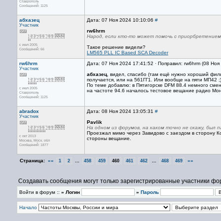
Ставрополь
Сообщений: 1125
абхазец
Дата: 07 Ноя 2024 10:10:06
#
Участник
rw6hrm
Народ, если кто-то может помочь с приорбретение
с июл 2005
Такое решение видели?
Сообщений: 66
LM565 PLL IC Based SCA Decoder
rw6hrm
Дата: 07 Ноя 2024 17:41:52 · Поправил: rw6hrm (08 Ноя
Участник
абхазец
, видел, спасибо (там ещё нужно хороший филь
получается, или на 561ГГ1. Или вообще на пяти МП42 ;
По теме добавлю: в Пятигорске DFM 88.4 немного сме
с июл 2005
на частоте 94.6 началось тестовое вещание радио Мо
Ставрополь
Сообщений: 1125
abradox
Дата: 08 Ноя 2024 13:05:31
#
Участник
Pavlik
На одном из форумов, на каком точно не скажу, был
Проезжал мимо через Завидово c заездом в сторону Ко
с окт 2013
стороны вещание.
Москва, Mоск. обл
Сообщений: 1877
Страница:
««
...
...
»»
1
2
458
459
460
461
462
468
469
Создавать сообщения могут только зарегистрированные участники фо
Войти в форум ::
» Логин
»
Пароль
Начало