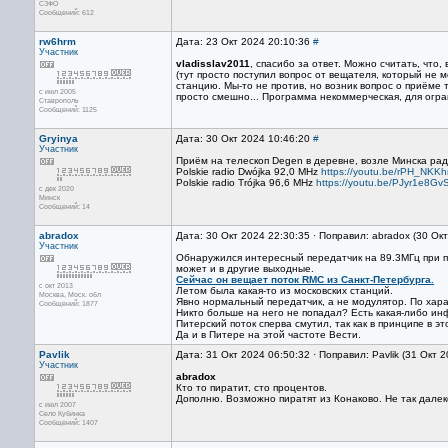
СЗФО
Сообщений: 612
rw6hrm
Дата: 23 Окт 2024 20:10:36
#
Участник
vladisslav2011
, спасибо за ответ. Можно считать, что
(тут просто поступил вопрос от вещателя, который не
станцию. Мы-то не против, но возник вопрос о приёме 
с июл 2005
просто смешно... Программа некоммерческая, для огра
Ставрополь
Сообщений: 1125
Gryinya
Дата: 30 Окт 2024 10:46:20
#
Участник
Приём на телескоп Degen в деревне, возле Минска рад
Polskie radio Dwójka 92,0 MHz
https://youtu.be/rPH_NKK
Polskie radio Trójka 96,6 MHz
https://youtu.be/PJyr1e8
с дек 2020
Минск
Сообщений: 14
abradox
Дата: 30 Окт 2024 22:30:35 · Поправил: abradox (30 Ок
Участник
Обнаружился интересный передатчик на 89.3МГц при п
может и в другие выходные.
Сейчас он вещает поток RMC из Санкт-Петербурга.
с окт 2013
Летом была какая-то из московских станций.
Москва, Mоск. обл
Явно нормальный передатчик, а не модулятор. По хара
Сообщений: 1877
Никто больше на него не попадал? Есть какая-либо ин
Питерский поток сперва смутил, так как в принципе в э
Да и в Питере на этой частоте Вести.
Pavlik
Дата: 31 Окт 2024 06:50:32 · Поправил: Pavlik (31 Окт 
Участник
abradox
Кто то пиратит, сто процентов.
Дополню. Возможно пиратят из Конаково. Не так далек
с июл 2007
Село Кубинка
Сообщений: 1407