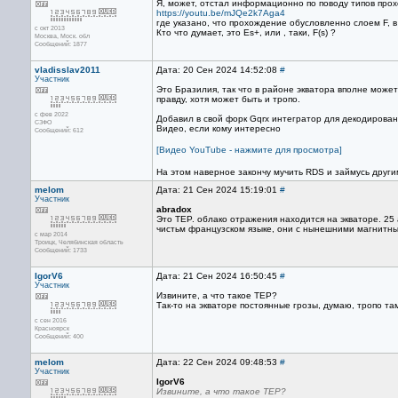
Я, может, отстал информационно по поводу типов прохо
https://youtu.be/mJQe2k7Aga4
где указано, что прохождение обусловленно слоем F, в 
с окт 2013
Кто что думает, это Es+, или , таки, F(s) ?
Москва, Mоск. обл
Сообщений: 1877
vladisslav2011
Дата: 20 Сен 2024 14:52:08
#
Участник
Это Бразилия, так что в районе экватора вполне может
правду, хотя может быть и тропо.
с фев 2022
Добавил в свой форк Gqrx интегратор для декодирован
СЗФО
Видео, если кому интересно
Сообщений: 612
[Видео YouTube - нажмите для просмотра]
На этом наверное закончу мучить RDS и займусь друг
melom
Дата: 21 Сен 2024 15:19:01
#
Участник
abradox
Это TEP. облако отражения находится на экваторе. 25 
чистьм французском языке, они с нынешними магнитными
с мар 2014
Троицк, Челябинская область
Сообщений: 1733
IgorV6
Дата: 21 Сен 2024 16:50:45
#
Участник
Извините, а что такое ТЕР?
Так-то на экваторе постоянные грозы, думаю, тропо та
с сен 2016
Красноярск
Сообщений: 400
melom
Дата: 22 Сен 2024 09:48:53
#
Участник
IgorV6
Извините, а что такое ТЕР?