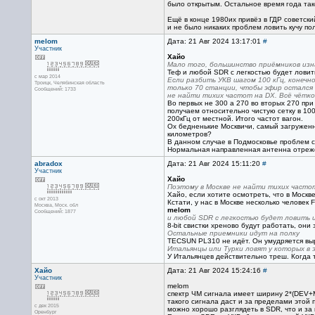
было открытым. Остальное время года так
Ещё в конце 1980их привёз в ГДР советски
и не было никаких проблем ловить кучу по
melom
Дата: 21 Авг 2024 13:17:01
#
Участник
Хайо
Мало того, большинство приёмников изн
Теф и любой SDR с легкостью будет ловить
с мар 2014
Если разбить УКВ шагом 100 кГц, конечн
Троицк, Челябинская область
только 70 станции, чтобы эфир остался 
Сообщений: 1733
не найти тихих частот на DX. Всё чётко
Во первых не 300 а 270 во вторых 270 пр
получаем относительно чистую сетку в 10
200кГц от местной. Итого частот вагон.
Ох бедненькие Москвичи, самый загруженны
километров?
В данном случае в Подмосковье проблем с
Нормальная направленная антенна отрежет
abradox
Дата: 21 Авг 2024 15:11:20
#
Участник
Хайо
Поэтому в Москве не найти тихих частот
Хайо, если хотите осмотреть, что в Москв
с окт 2013
Кстати, у нас в Москве несколько человек
Москва, Mоск. обл
melom
Сообщений: 1877
и любой SDR с легкостью будет ловить и
8-bit свистки хреново будут работать, они
Остальные приемники идут на полку
TECSUN PL310 не идёт. Он умудряется выр
Итальянцы или Турки ловят у которых в
У Итальянцев действительно треш. Когда тр
Хайо
Дата: 21 Авг 2024 15:24:16
#
Участник
melom
спектр ЧМ сигнала имеет ширину 2*(DEV+MO
такого сигнала даст и за пределами этой 
с дек 2015
можно хорошо разглядеть в SDR, что и за
Оренбург