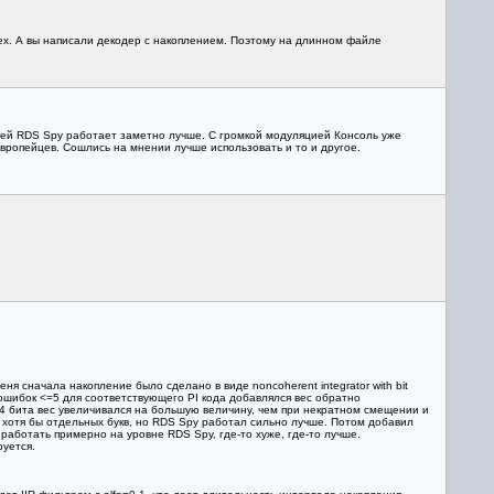
сех. А вы написали декодер с накоплением. Поэтому на длинном файле
цией RDS Spy работает заметно лучше. С громкой модуляцией Консоль уже
вропейцев. Сошлись на мнении лучше использовать и то и другое.
ня сначала накопление было сделано в виде noncoherent integrator with bit
ых ошибок <=5 для соответствующего PI кода добавлялся вес обратно
 бита вес увеличивался на большую величину, чем при некратном смещении и
T хотя бы отдельных букв, но RDS Spy работал сильно лучше. Потом добавил
о работать примерно на уровне RDS Spy, где-то хуже, где-то лучше.
руется.