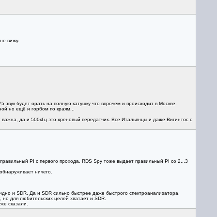
не вижу.
5 звук будет орать на полную катушку что впрочем и происходит в Москве.
ой но ещё и горбом по краям...
ет важна, да и 500кГц это хреновый передатчик. Все Итальянцы и даже Вигинтос с
авильный PI с первого прохода. RDS Spy тоже выдает правильный PI со 2...3
е обнаруживает ничего.
 видно и SDR. Да и SDR сильно быстрее даже быстрого спектроанализатора.
 но для любительских целей хватает и SDR.
же сказали.