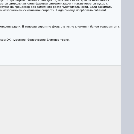
идет IIR фильтром с alfa=0.1, что дает длительность интервала накопления
вается символьная и/или фазовая синхронизация и накапливается мусор с
грузка на процессор без заметного роста чувствительности. Если зажимать
ым отклонением символьной скорости. Надо бы еще попрбовать coherent
синхронизации. В консоли вероятно фильтр в петле слежения более толерантен к
сем DX - местное, белорусское ближнее тропо.