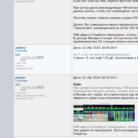
Если нет SDR на УКВ, берите простой УКВ
Сообщений: 21538
При ретро-диско-рок-модуляции ЧМ-сигнал
далеко уехать, чтобы это освободило част
Поэтому самое главное оружие в руках DX
Далее, Вы совершенно верно предполагали,
"творческим" размещением по сетке 100 кГ
УКВ-эфир в Стамбуле перегружен, отчего 
В центре Москвы я только что насчитал 54
приёмником все 54 станции можно качеств
andory
Дата: 21 Авг 2024 16:49:30
#
Участник
не 7, а 11, но это не принципиально
У меня ~2, это ещё +15 дБ. Аналоговые и 
с июн 2015
Москва
Сообщений: 2491
melom
Дата: 21 Авг 2024 18:51:03
#
Участник
Хайо
При ретро-диско-рок-модуляции ЧМ-сигн
достаточно далеко уехать, чтобы это о
с мар 2014
в Москве нет горба, есть магистраль где 
Троицк, Челябинская область
эфирного шума и мы получаем идеально р
Сообщений: 1733
УКВ-эфир в Стамбуле перегружен, отчег
Уже давно не перегружен. Всех раскидали
Спидолы..