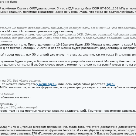
ого не было.
й приёмник Океан с OIRT-диапазоном. У нас в ГДР всегда был CCIR 87-100...108 МГц и поэ
льских станции, приёмник в квартире, даже не у окна. Жаль, что тогда не додумался брать
ачально не может переваривать сигнальную совокупность от антенны, что предостави
 и в Москве. Остальные приемники идут на полку.
о можно заявить о том, что имеем 210 каналов на УКВ. Однако, реальный ЧМ-сигнал за
годным для радиослушания. И так это есть в Москве. А современные радиостанции вы
 занято.
и ломовом сигнале. При отдалении на 10-15км уже будет 250 (Москва плохо ловит в само
0кГц от местной станции. А если и нет то можно будет расслышать радиостанцию которая 
й город мира... при 50 станций уже плачут что все загаженно, как же тогда Итальянцы ил
 приемом будет гораздо больше чем в самом городе ибо там к самой Москве добавляются м
 дальние сигналы. В любом случае ловить можно но только не на всякий мусор и не на с
 на DX. Всё чётко занято.
е, то можете посмотреть
у меня здесь
, или, если ютуб плохо работает,
здесь
 FM DX занимается, но их на форуме нет, пока регистрация закрыта, они по ютубам и телег
 в Москве
 забиваются в момент.
уливать. :)
 эфире 120 радиостанций
опо, там не на местных частотах каша из радиостанций. Там тоже невозможно заниматься FM
D) = 270 кГц только в первом приближении. Мало того, что этого достаточно для качеств
полосы значительные боковые по функции Бесселя. И их не убрать в принципе, можно где-то
 пределами заветных 270 кГц имеется существенная мощность. У Вас в небольшом городе