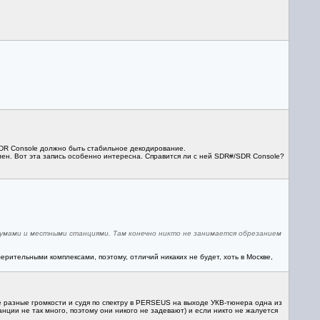
 SDR Console должно быть стабильное декодирование.
н. Вот эта запись особенно интересна. Справится ли с ней SDR#/SDR Console?
умами и местными станциями. Там конечно никто не занимается обрезанием
мерительными комплексами, поэтому, отличий никаких не будет, хоть в Москве,
е разные громкости и судя по спектру в PERSEUS на выходе УКВ-тюнера одна из
нции не так много, поэтому они никого не задевают) и если никто не жалуется