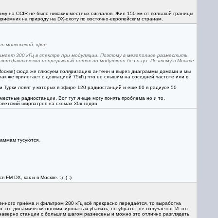
тому на CCIR не было никаких местных сигналов. Жил 150 км от польской границы
 приёмник на природу на DX-охоту по восточно-европейским странам.
т московский эфир
нимает 300 кГц в спектре при модуляции. Поэтому в мегаполисе разместить
дают фактически непрерывный поток по модуляции без пауз. Поэтому в Москве
й Москве) сюда же плюсуем поляризацию антенн и вырез диаграммы домами и мы
так же прилетает с девиацией 75кГц что ее слышим на соседней частоте или в
и Турки ловят у которых в эфире 120 радиостанций и еще 60 в радиусе 50
естные радиостанции. Вот тут я еще могу понять проблема но и то.
оветский ширпатреп на схемах 30х годов
раммам тусуются.
 DX, как и в Москве. :) :) :)
енного приёма и фильтром 280 кГц всё прекрасно передаётся, то выработка
 это динамически оптимизировать и убавить, но убрать - не получается. И это
 наверно станции с большим шагом разнесены и можно это отлично разглядеть.