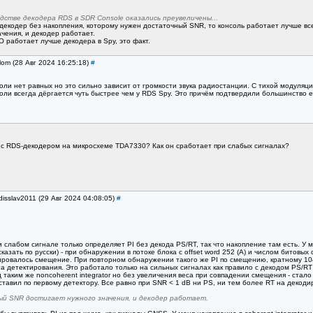
дстве декодера RDS в SDR Console оказались преувеличены...
 декодер без накопления, которому нужен достаточный SNR, то консоль работает лучше в
чения, и декодер работает.
 работает лучше декодера в Spy, это факт.
lom (28 Авг 2024 16:25:18)
#
соли нет равных но это сильно зависит от громкости звука радиостанции. С тихой модуля
соли всегда дёргается чуть быстрее чем у RDS Spy. Это причём подтвердили большинство е
 c RDS-декодером на микросхеме TDA7330? Как он сработает при слабых сигналах?
disslav2011 (29 Авг 2024 04:08:05)
#
 слабом сигнале только определяет PI без декода PS/RT, так что накопление там есть. У ме
о сказать по русски) - при обнаружении в потоке блока с offset word 252 (A) и числом битов
ровалось смещение. При повторном обнаружении такого же PI по смещению, кратному 104
га детектирования. Это работало только на сильных сигналах как правило с декодом PS/R
ед таким же noncoherent integrator но без увеличения веса при совпадении смещения - стал
тавил по первому детектору. Все равно при SNR < 1 dB ни PS, ни тем более RT на декоди
й SNR достигает нужного значения, и декодер работает.