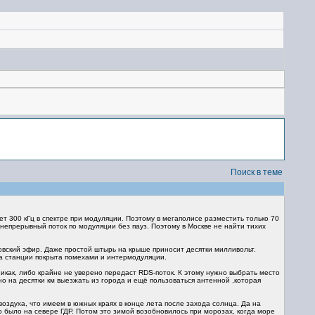
Поиск в теме
т 300 кГц в спектре при модуляции. Поэтому в мегаполисе разместить только 70
непрерывный поток по модуляции без пауз. Поэтому в Москве не найти тихих
овский эфир. Даже простой штырь на крыше приносит десятки милливольт.
а станции покрыта помехами и интермодуляции.
никак, либо крайне не уверено передаст RDS-поток. К этому нужно выбрать место
о на десятки км выезжать из города и ещё пользоваться антенной ,которая
здуха, что имеем в южных краях в конце лета после захода солнца. Да на
то было на севере ГДР. Потом это зимой возобновилось при морозах, когда море