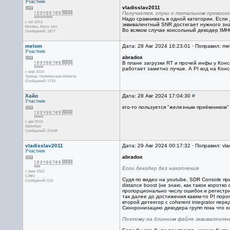
Участник
vladisslav2011
Получается, слухи о тотальном превосхо
Надо сравнивать в одной категории. Если
с окт 2013
эквивалентный SNR достигает нужного зна
Москва, Mоск. обл
Во всяком случае консольный декодер IMHO
Сообщений: 1877
melom
Дата: 28 Авг 2024 16:23:01 · Поправил: me
Участник
abradox
В плане загрузки RT и прочей инфы у Кон
работает заметно лучше. А PI код на Кон
с мар 2014
Троицк, Челябинская область
Сообщений: 1733
Хайо
Дата: 28 Авг 2024 17:04:30
#
Участник
кто-то пользуется "железным приёмником"
с дек 2015
Оренбург
Сообщений: 21538
vladisslav2011
Дата: 29 Авг 2024 00:17:32 · Поправил: vla
Участник
abradox
Если декодер без накопления
с фев 2022
СЗФО
Судя по видео на youtube, SDR Console при
Сообщений: 612
distance boost (не знаю, как такое коротк
пропорционально числу ошибок и регистри
так далее до достижения каким-то PI поро
второй детектор с coherent integrator пер
Синхронизацию декодера групп пока что ос
Поэтому на длинном файле эквивалентны