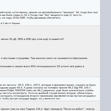
работала), естественно, принял на автомобильного "пионера". Но тогда был снег
как были спуры от 91.2 (тогда там "Эхо" вещало) и ещё от чего-то.
, но надо 16-bit SDR, чтобы динамику обеспечить.
 в 2 км от башни.
не менее 50 дБ. RDS в SDR при этом ещё отзывается?
 и местными станциями. Там конечно никто не занимается обрезанием
ительными и скорее всего 90% потенциального DX утонет всё равно в
 ее частоты - 95,3, 100,1, 105,5, которые я принимал ранее, слышно не было,
адське радио 94,4. А дома сначала на телефон принял 96,2 Digi FM, 100,7,
емник Philips TAR2506 опять же 96,2 уверенно, еще были значительно слабее
обы частоты посмотреть. Хотя на крайний случай можно вторым, обязательно
аглушить гетеродином второго приемника (проявляется как пустая несущая) и
 чтобы пустую несущую выдал, но у меня его нет.
принял таки на окне Таврию 106,1. Идет передача "Песня на войне"", повтор,