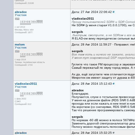
Оренбург
Сообщений: 21538
abradox
Дата: 27 Авг 2024 22:06:42
#
Участник
vladisslav2011
Прошу пользователей SDR# и SDR Consol
Ни SDR# (у меня старая V1.0.0.1700), ни C
с окт 2013
Москва, Mоск. обл
sergsib
Сообщений: 1877
,быстрым, смотрите, а не SDRом и все в
Я ELAD-ом вижу периодически сильные выб
melom
Дата: 28 Авг 2024 11:59:27 · Поправил: me
Участник
sergsib
Все там есть и ничего не зажато, анал
У меня тут современный DSP передатчик
с мар 2014
Троицк, Челябинская область
Гуглите что такое FM процессор и звукова
Сообщений: 1733
Самый пережатый по звуку город мира. А п
Ах да, ещё загуглите чем отличается пода
Микротек ом имеют защиту от дурака в 400
vladisslav2011
Дата: 28 Авг 2024 15:12:43
#
Участник
abradox
Благодарю.
Получается, слухи о тотальном превосход
с фев 2022
У меня на длинном файле (RDS SNR 0.4dB 
СЗФО
прохода или если нажать в нем reset в ну
Сообщений: 612
На коротком (со снегирями, RDS SNR 0.5dB 
Так что решение программировать самому
sergsib
По нормам -60 dB можно в полосе 567MHz, 
Заменить дорогой спектроанализатор деше
Полосу можно подрезать полосовым фильтр
abradox
Дата: 28 Авг 2024 15:32:25
#