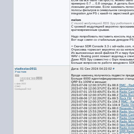
Если бы все было так просто, можно было б
примерно 0.7 ... 0.8 секунды. А делать б
ложными детектами. Если зажимать полосы
полосы фильтров в символьном синхрониза
integration для PS с какой-то эвристикой 
melom
С тихой модуляцией RDS Spy работает з
С громкой модуляцией вероятно проскакив
кратковременным срывам.
Надо попробовать поставить консоль под wi
Вот еще сэмпл со стабильным декодом PS
+ Скачал SDR Console 3.3 с sdr-radio.com, 
Отрисовка тормозит вероятно из-за неполн
Из выложенных мной файлов PI и пару букв
WAV с floating point ломает водопад и спе
Даже RDS Spy совместно с Gqrx показывал с
Больше вопросов по работе виндового SD
vladisslav2011
Дата: 01 Сен 2024 04:22:02
#
Участник
Вроде наконец получилось подвести предв
Больше 6000 идентифицированных станци
QRP Es 100W и меньше:
с фев 2022
2023-07-09 12:00:37UTC Es 88.6
RMC - Rad
СЗФО
2023-07-09 12:00:37UTC Es 90.8
Dorozhnoy
Сообщений: 612
2023-07-01 15:53:40UTC Es 91.6
Radio Car
2023-07-09 12:00:37UTC Es 88.2
Radio Buo
2023-08-06 17:32:20UTC Es 89.5
Rock FM
,
2023-07-09 12:00:37UTC Es 104.3
RMC - Ra
2023-07-09 12:00:37UTC Es 104.9
Radio Vit
2023-07-09 12:00:37UTC Es 88.0
Resavski 
2023-08-06 15:53:29UTC Es 88.9
Radio Voc
2023-07-09 12:00:37UTC Es 89.0
Radio Car
2023-07-09 12:00:37UTC Es 91.7
Radio Om
2023-07-09 12:00:37UTC Es 91.9
Radio Mor
2023-07-09 12:00:37UTC Es 94.0
Naxi Radi
2023-07-09 12:00:37UTC Es 94.9
Radio Ant
2023-07-09 12:00:37UTC Es 97.3
SRR Radio 