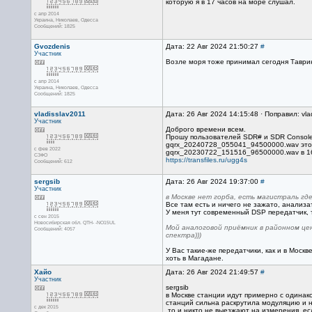
которую я в 17 часов на море слушал.
с апр 2014
Украина, Николаев, Одесса
Сообщений: 1825
Gvozdenis
Дата: 22 Авг 2024 21:50:27
#
Участник
Возле моря тоже принимал сегодня Таврию 
с апр 2014
Украина, Николаев, Одесса
Сообщений: 1825
vladisslav2011
Дата: 26 Авг 2024 14:15:48 · Поправил: vla
Участник
Доброго времени всем.
Прошу пользователей SDR# и SDR Console 
gqrx_20240728_055041_94500000.wav это та
с фев 2022
gqrx_20230722_151516_96500000.wav в 16 
СЗФО
https://transfiles.ru/ugg4s
Сообщений: 612
sergsib
Дата: 26 Авг 2024 19:37:00
#
Участник
в Москве нет горба, есть магистраль гд
Все там есть и ничего не зажато, анализ
У меня тут современный DSP передатчик, 
с сен 2015
Новосибирская обл. QTH- -NO15UL
Мой аналоговой приёмник в районном це
Сообщений: 4057
спектра)))
У Вас такие-же передатчики, как и в Москв
хоть в Магадане.
Хайо
Дата: 26 Авг 2024 21:49:57
#
Участник
sergsib
в Москве станции идут примерно с одинак
станций сильна раскрутила модуляцию и на
с дек 2015
,то и никто не выезжают на измерения, ес