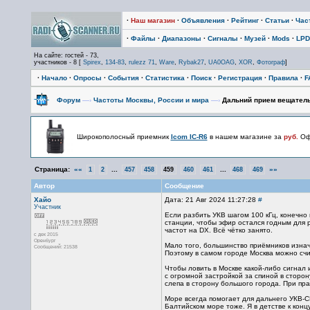
·
Наш магазин
·
Объявления
·
Рейтинг
·
Статьи
·
Час
·
Файлы
·
Диапазоны
·
Сигналы
·
Музей
·
Mods
·
LPD
На сайте: гостей - 73,
участников - 8 [
Spirex
,
134-83
,
rulezz 71
,
Ware
,
Rybak27
,
UA0OAG
,
XOR
,
Фотограф
]
·
Начало
·
Опросы
·
События
·
Статистика
·
Поиск
·
Регистрация
·
Правила
·
F
Форум
—›
Частоты Москвы, России и мира
—›
Дальний прием вещател
Широкополосный приемник
Icom IC-R6
в нашем магазине за
руб.
Офи
Страница:
««
...
...
»»
1
2
457
458
459
460
461
468
469
Автор
Сообщение
Хайо
Дата: 21 Авг 2024 11:27:28
#
Участник
Если разбить УКВ шагом 100 кГц, конечно 
станции, чтобы эфир остался годным для 
частот на DX. Всё чётко занято.
с дек 2015
Оренбург
Мало того, большинство приёмников изнач
Сообщений: 21538
Поэтому в самом городе Москва можно сч
Чтобы ловить в Москве какой-либо сигнал 
с огромной застройкой за спиной в сторон
слепа в сторону большого города. При пр
Море всегда помогает для дальнего УКВ-С
Балтийском море тоже. Я в детстве к конц