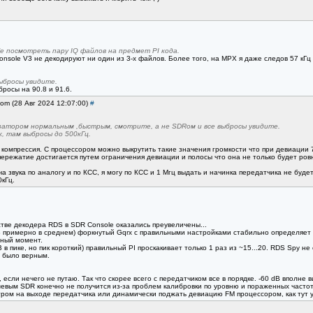
e посмотреть пару IQ файлов на предмет PI кода.
onsole V3 не декодируют ни один из 3-х файлов. Более того, на MPX я даже следов 57 кГц 
ыбросы увидите.
росы на 90.8 и 91.6.
lom (28 Авг 2024 12:07:00)
#
изатором нормальным ,быстрым, смотрите, а не SDRом и все выбросы увидите.
, там выбросы до 500кГц.
я компрессия. С процессором можно выкрутить такие значения громкости что при девиации 7
ережатие достигается путем ограничения девиации и полосы что она не только будет ровн
ча звука по аналогу и по КСС, я могу по КСС и 1 Мгц выдать и начинка передатчика не буд
кГц.
стве декодера RDS в SDR Console оказались преувеличены...
примерно в среднем) форкнутый Gqrx с правильными настройками стабильно определяет пр
жный момент.
в пике, но пик короткий) правильный PI проскакивает только 1 раз из ~15...20. RDS Spy н
 было верным.
если нечего не путаю. Так что скорее всего с передатчиком все в порядке. -60 dB вполне
вым SDR конечно не получится из-за проблем калибровки по уровню и пораженных частот,
ом на выходе передатчика или динамически поджать девиацию FM процессором, как тут у