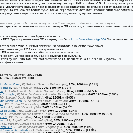
ы вытягивать PI из-под шума, как сигналы GNSS. У меня накопление в coherent integrator 
ольше нет смысла, так как на длинном интервале при SNR в районе 0.5 dB многократно сры
 и увеличивать размер блока в фазовом синхронизаторе, то сильно растет задержка и на
торе, то становится только хуже, так он перестает захватывать слабые сигналы с заметн
для определения периода - если PS статический, может здорово помочь.
аметно лучше. С громкой модуляцией Консоль уже работает заметно лучше.
ает треск из-за вылетов из полосы фильтра ПЧ на пиках, что вызывает срывы символьной 
ne, посмотреть, как оно будет себя вести.
 в RDS Spy и фрагментами RT в форкнутом Gqrx
https://transfiles.ru/ga060
Это правда не сов
поставил под wine в чистый префикс - заработало в качестве WAV player.
ой реализации D2D - к этому претензий нет.
 PS вытянуло только из файла по ссылке в этом посте.
ктр (обратимо без перезапуска), но звук идет нормально.
ебя лучше - что там, что там вытягивало PS полностью, а в Gqrx еще и кусочки RT...
R софта не имею.
арительные итоги 2023 года.
й, 2522 новых станции.
io Monte Carlo
,
IT, Spinoso/Serra di Spinoso (pz)
,
10W, 2000km
(5213)
e Radio
,
RU, Korenovsk (KD)
,
30W, 1400km
(7827)
ina
,
IT, Polla/Localita Torre delle Monache A (sa)
,
32W, 2000km
(53AD)
n Consiglio
,
IT, Vico del Gargano/Localita Toppa la Guardia (fg)
,
40W, 1800km
(5263)
RO, Sacele / Dealul Bunloc (BV)
,
40W, 1200km
(E057)
dio Monte Carlo
,
IT, Sestriere/Localita Alpette (to)
,
40W, 1900km
(5213)
ez
,
XK, Pristina/Preoce (Kos)
,
40W, 1600km
(FFFF)
Radio
,
RS, Veliki Popovic (Srb)
,
50W, 1400km
(DA35)
ea Sperantei
,
RO, Dragasani (VL)
,
50W, 1300km
(E2F8)
ina
,
IT, Avigliano/Monte Carmine-Torre 2-Gruppo Norba (pz)
,
50W, 1900km
(53AD)
ega 3
,
XK, Prizren (Kos)
,
50W, 1600km
(D091)
ava
,
RS, Jagodina/Durdevo brdo (Srb)
,
50W, 1400km
(D073)
o
,
RS, Paracin/Cukara brdo (Srb)
,
50W, 1400km
(FF22)
enna Due
,
IT, Mercogliano/Monte Vergine (av)
,
50W, 2000km
(545D)
Romania Actualitati
,
RO, Baile Herculane (CS)
,
50W, 1300km
(EE00)