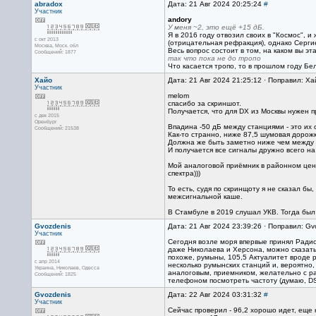
abradox
Дата: 21 Авг 2024 20:25:24
#
Участник
andory
У меня ~2, это ещё +15 дБ.
Я в 2016 году отвозил своих в "Космос", 
с окт 2013
(отрицательная рефракция), однако Сергиев
Москва, Mоск. обл
Весь вопрос состоит в том, на каком вы э
Сообщений: 1877
так что пока не до тропо
Что касается тропо, то в прошлом году Бе
Хайо
Дата: 21 Авг 2024 21:25:12 · Поправил: Ха
Участник
melom
спасибо за скриншот.
Получается, что для DX из Москвы нужен п
с дек 2015
Оренбург
Впадина -50 дБ между станциями - это их
Сообщений: 21538
Как-то странно, ниже 87,5 шумовая дорожк
Должна же быть заметно ниже чем между 
И получается все сигналы дружно всего н
Мой аналоговой приёмник в районном цен
спектра)))
То есть, судя по скринщоту я не сказал 
межсигнальной каше.
В Стамбуле в 2019 слушал УКВ. Тогда был
Gvozdenis
Дата: 21 Авг 2024 23:39:26 · Поправил: Gv
Участник
Сегодня возле моря впервые принял Радио 
даже Николаева и Херсона, можно сказать,
похоже, румыны, 105,5 Актуалитет вроде р
с апр 2014
несколько румынских станций и, вероятно,
Украина, Николаев, Одесса
аналоговым, приемником, желательно с ра
Сообщений: 1825
телефоном посмотреть частоту (думаю, DSP
Gvozdenis
Дата: 22 Авг 2024 03:31:32
#
Участник
Сейчас проверил - 96,2 хорошо идет, еще 