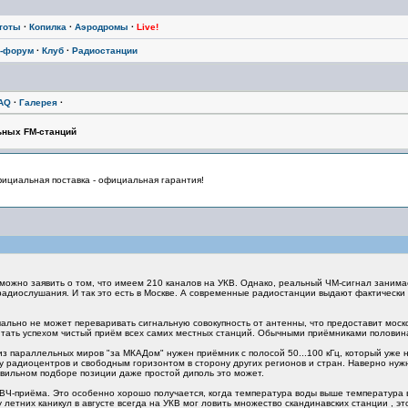
тоты
·
Копилка
·
Аэродромы
·
Live!
-форум
·
Клуб
·
Радиостанции
AQ
·
Галерея
·
ьных FM-станций
циальная поставка - официальная гарантия!
можно заявить о том, что имеем 210 каналов на УКВ. Однако, реальный ЧМ-сигнал занимае
радиослушания. И так это есть в Москве. А современные радиостанции выдают фактически 
ально не может переваривать сигнальную совокупность от антенны, что предоставит моск
итать успехом чистый приём всех самих местных станций. Обычными приёмниками половин
из параллельных миров "за МКАДом" нужен приёмник с полосой 50...100 кГц, который уже 
у радиоцентров и свободным горизонтом в сторону других регионов и стран. Наверно нужн
авильном подборе позиции даже простой диполь это может.
ВЧ-приёма. Это особенно хорошо получается, когда температура воды выше температура во
у летних каникул в августе всегда на УКВ мог ловить множество скандинавских станции , э