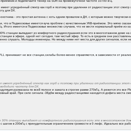
-приёмник и подключайте тюнер на SDR на промежуточной частоте 10700 кГц.
 имеет усреднённый спектр как горб и поэтому при удалении от радиостанции этот спектр
оту для DX.
-охотника - это простая антенна с хоть одним провалом в ДН, с которым можно творчески-
 что в Подмосковье имеется куча проблем с качественным УКВ-приёмом. Это мягко сказано, 
ц. Итого имеется в Подмосковье множество случаев, что не вести нормальный приём из-за
30% станции выпадают из комфортного радиослушания если это в многоэтажном доме на в
 станции в эфире, одной нет сегодня, там чистый эфир. То есть в среднем они расставлены
енно слушать. Молодцы инженеры. Но между ними нет места для других сигналов, если не 
PLL принимают не все станции,силабы более-менее справляются, в зависимости от реализа
ал имеет усреднённый спектр как горб и поэтому при удалении от радиостанции этот 
свободило частоту для DX.
модуляция размазана по всей полосе и зажата в строгие рамки 270кГц. А режется это все 
овный край. При силе сигнала -38дбм между радиостанциями находится дофига места смо
о 30% станции выпадают из комфортного радиослушания если это в многоэтажном дом
 с шагом в 200кГц с принудительным ограничением громкости в 0 люфс. Идеально все работ