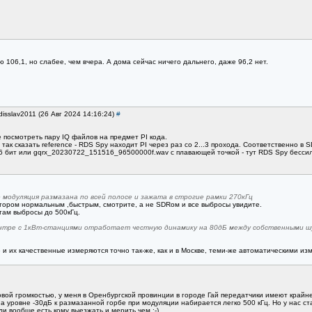
106,1, но слабее, чем вчера. А дома сейчас ничего дальнего, даже 96,2 нет.
disslav2011 (26 Авг 2024 14:16:24)
#
посмотреть пару IQ файлов на предмет PI кода.
к сказать reference - RDS Spy находит PI через раз со 2...3 прохода. Соответственно в
бит или gqrx_20230722_151516_96500000f.wav с плавающей точкой - тут RDS Spy бессиле
е модуляция размазана по всей полосе и зажата в строгие рамки 270кГц
атором нормальным ,быстрым, смотрите, а не SDRом и все выбросы увидите.
там выбросы до 500кГц.
нтре с 1кВт-станциями отработает честную динамику на 80дБ между собственными ш
е и их качественные измеряются точно так-же, как и в Москве, теми-же автоматическими из
овой громкостью, у меня в Оренбургской провинции в городе Гай передатчики имеют крайн
 уровне -30дБ к размазанной горбе при модуляции набирается легко 500 кГц. Но у нас ста
ли вообще есть кому выезжать и мерить чем ;-)