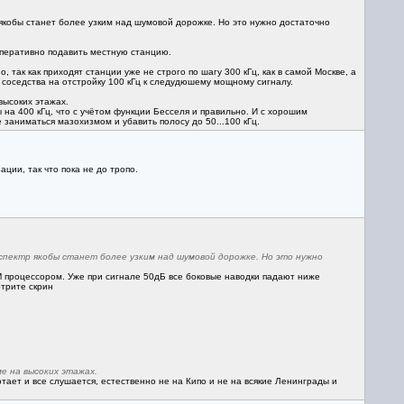
 якобы станет более узким над шумовой дорожке. Но это нужно достаточно
оперативно подавить местную станцию.
так как приходят станции уже не строго по шагу 300 кГц, как в самой Москве, а
 соседства на отстройку 100 кГц к следудюшему мощному сигналу.
ысоких этажах.
 на 400 кГц, что с учётом функции Бесселя и правильно. И с хорошим
заниматься мазохизмом и убавить полосу до 50...100 кГц.
ции, так что пока не до тропо.
спектр якобы станет более узким над шумовой дорожке. Но это нужно
FM процессором. Уже при сигнале 50дБ все боковые наводки падают ниже
трите скрин
е на высоких этажах.
ает и все слушается, естественно не на Кипо и не на всякие Ленинграды и