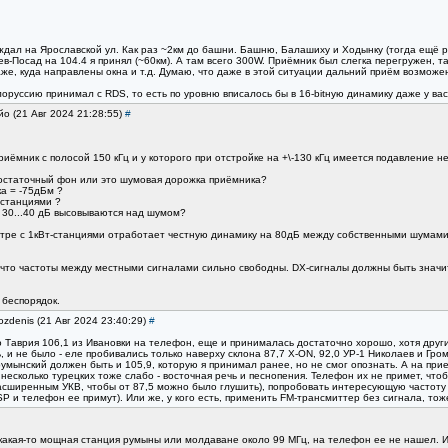
и ждал на Ярославской ул. Как раз ~2км до башни. Башню, Балашиху и Ходынку (тогда ещё 
-Посад на 104.4 я принял (~60км). А там всего 300W. Приёмник был слегка перегружен, так 
таже, куда направлены окна и т.д. Думаю, что даже в этой ситуации дальний приём возможен
лоруссию принимал с RDS, то есть по уровню вписалось бы в 16-bitную динамику даже у вас
йо (21 Авг 2024 21:28:55)
#
риёмник с полосой 150 кГц и у которого при отстройке на +\-130 кГц имеется подавление 
 остаточный фон или это шумовая дорожка приёмника?
а = -75дБм ?
станциями ?
а 30...40 дБ высовываются над шумом?
тре с 1кВт-станциями отработает честную динамику на 80дБ между собственными шумами
бы, что частоты между местными сигналами сильно свободны. DX-сигналы должны быть знач
 беспорядок.
ozdenis (21 Авг 2024 23:40:29)
#
Таврия 106,1 из Ивановки на телефон, еще и принималась достаточно хорошо, хотя другие
 и не было - еле пробивались только наверху склона 87,7 X-ON, 92,0 УР-1 Николаев и Гром
умынский должен быть и 105,9, которую я принимал ранее, но не смог опознать. А на при
 несколько турецких тоже слабо - восточная речь и песнопения. Телефон их не примет, чт
сширенным УКВ, чтобы от 87,5 можно было глушить), попробовать интересующую частоту з
 и телефон ее примут). Или же, у кого есть, применить FM-трансмиттер без сигнала, тоже
какая-то мощная станция румыны или молдаване около 99 МГц, на телефон ее не нашел. И 