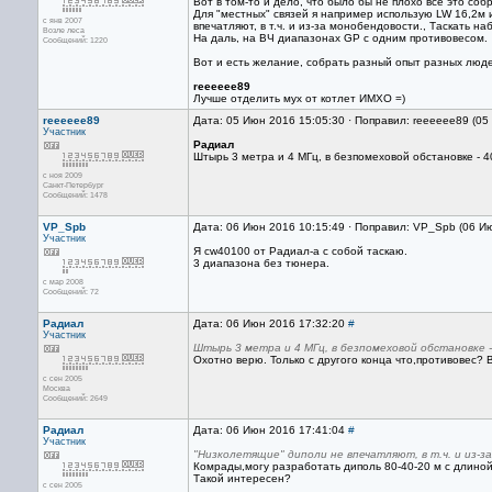
Вот в том-то и дело, что было бы не плохо все это собр
Для "местных" связей я например использую LW 16,2м
с янв 2007
впечатляют, в т.ч. и из-за монобендовости., Таскать на
Возле леса
На даль, на ВЧ диапазонах GP с одним противовесом.
Сообщений: 1220
Вот и есть желание, собрать разный опыт разных людей
reeeeee89
Лучше отделить мух от котлет ИМХО =)
reeeeee89
Дата: 05 Июн 2016 15:05:30 · Поправил: reeeeee89 (05
Участник
Радиал
Штырь 3 метра и 4 МГц, в безпомеховой обстановке - 4
с ноя 2009
Санкт-Петербург
Сообщений: 1478
VP_Spb
Дата: 06 Июн 2016 10:15:49 · Поправил: VP_Spb (06 И
Участник
Я cw40100 от Радиал-а с собой таскаю.
3 диапазона без тюнера.
с мар 2008
Сообщений: 72
Радиал
Дата: 06 Июн 2016 17:32:20
#
Участник
Штырь 3 метра и 4 МГц, в безпомеховой обстановке -
Охотно верю. Только с другого конца что,противовес? 
с сен 2005
Москва
Сообщений: 2649
Радиал
Дата: 06 Июн 2016 17:41:04
#
Участник
"Низколетящие" диполи не впечатляют, в т.ч. и из-з
Комрады,могу разработать диполь 80-40-20 м с длиной
Такой интересен?
с сен 2005