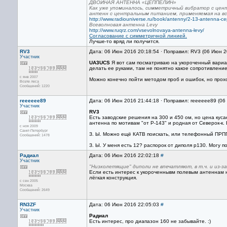
ДВОЙНАЯ АНТЕННА «ЦЕППЕЛИН»
Как уже упоминалось, симметричный вибратор с це
антенн с центральным питанием, применяемая на все
http://www.radiouniverse.ru/book/antenny/2-13-antenna-ce
Всеволновая антенна Levy
http://www.ruqrz.com/vsevolnovaya-antenna-levy/
Согласование с симметричной линией.
Лучше-то вряд ли получится.
RV3
Дата: 06 Июн 2016 20:18:54 · Поправил: RV3 (06 Июн 2
Участник
UA3UCS
Я вот сам посматриваю на укороченный вариант
делать ее руками, там не понятно какое сопротивление
с янв 2007
Можно конечно пойти методом проб и ошибок, но проходи
Возле леса
Сообщений: 1220
reeeeee89
Дата: 06 Июн 2016 21:44:18 · Поправил: reeeeee89 (06
Участник
RV3
Есть заводские решения на 300 и 450 ом, но цена куса
антенна по мотивам "от Р-143" и родная от Северок-к.
с ноя 2009
Санкт-Петербург
З. Ы. Можно ещё КАТВ поискать, или телефонный ПРП
Сообщений: 1478
З. Ы. У меня есть 12? распорок от диполя р130. Могу по
Радиал
Дата: 06 Июн 2016 22:02:18
#
Участник
"Низколетящие" диполи не впечатляют, в т.ч. и из-з
Если есть интерес к укороченнывм полевым антеннам н
лёгкая конструкция.
с сен 2005
Москва
Сообщений: 2649
RN3ZF
Дата: 06 Июн 2016 22:05:03
#
Участник
Радиал
Есть интерес, про диапазон 160 не забывайте. :)