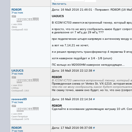
Увеличить
RD8DR
Дата: 16 Май 2016 21:46:01 · Поправил: RD8DR (16 Ма
Участник
UA3UCS
В ICOM IC703 имеется встроенный тюнер, который врод
с апр 2006
Эфир
я просто, что-то не могу сообразить какое будет сопр
Сообщений: 933
в диапазоне от 7 мГц до 29 мГц ???
при подключении штыря напрямую к антенному входу он
а вот на 7,14,21 не хочет,
я и решил прикрутить трансформатор 4 первичка 9 втори
хотя наверное подойдет и 1/4 - 1/8 (unun)
ПС кольцо из М2000НМ наверное неподходящее...
UA3UCS
Дата: 16 Май 2016 22:12:38
#
Участник
RD8DR
В ICOM IC703 имеется встроенный тюнер, который вр
Приведенная схема от Vertex St. VX-1210, которая мож
с мая 2010
что-то не могу сообразить какое будет сопротивлен
LO06qu
Не скажу точно, каким оно будет, но то, что оно (сопр
Сообщений: 1353
reeeeee89
Дата: 16 Май 2016 22:14:34
#
Участник
RD8DR
Сделайте в основании удлиняющую катушку 10 uH. Сопр
с ноя 2009
Санкт-Петербург
Сообщений: 1478
RD8DR
Дата: 17 Май 2016 06:37:08
#
Участник