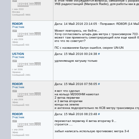
В этой теме обсуждаются вопросы, связанные с разраб
УКВ радиостанций (Manpack Radio), для работы как в д
с июн 2003
Москва
Сообщений: 9866
RD8DR
Дата: 14 Май 2016 23:14:05 · Поправил: RD8DR (14 Ма
Участник
Может повторюсь, не бейте...
Хочу согласовать штырь два метра с трансивером 703 
может там применить симетрирующий или еще какой 
с апр 2006
кто что по советует?
Эфир
Сообщений: 933
ПС с названием балун ошибся, скорее UN-UN
US7IGN
Дата: 15 Май 2016 00:24:38
#
Участник
удлиняющую катушку только
с окт 2006
Украина
Сообщений: 2481
RD8DR
Дата: 15 Май 2016 07:56:05
#
Участник
я вот что сделал
на кольцо М2000НМ намотал
2 витка первички
с апр 2006
и 3 витка вторички
Эфир
концы на землю
Сообщений: 933
и антенна подозрительно по КСВ метру трансивера стр
RD8DR
Дата: 15 Май 2016 08:23:48
#
Участник
перемотал первичку 4 витка вторичку 9...
строится ....
с апр 2006
забыл написать использую противовес метра 3-4
Эфир
Сообщений: 933