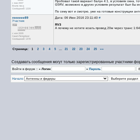
Пробовал такой вариант балун 4:1, в условиях окна, т
с янв 2007
G5RV, возможно в других условиях результат был бы и
Возле леса
Сообщений: 1220
По сему вот и смотрю, уже на готовые конструкции ант
reeeeee89
Дата: 06 Июн 2016 23:11:40
#
Участник
RV3
А почему не хотите юзать провод 20м через транс 1:64?
с ноя 2009
Санкт-Петербург
Сообщений: 1478
Страница:
...
»»
1
2
3
4
5
21
22
23
24
25
Создавать сообщения могут только зарегистрированные участники фо
Войти в форум ::
» Логин
»
Пароль
Начало