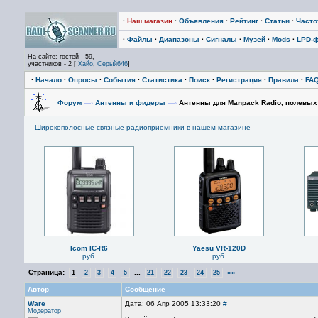
·
Наш магазин
·
Объявления
·
Рейтинг
·
Статьи
·
Част
·
Файлы
·
Диапазоны
·
Сигналы
·
Музей
·
Mods
·
LPD-
На сайте: гостей - 59,
участников - 2 [
Хайо
,
Серый646
]
·
Начало
·
Опросы
·
События
·
Статистика
·
Поиск
·
Регистрация
·
Правила
·
FA
Форум
—›
Антенны и фидеры
—›
Антенны для Manpack Radio, полевых
Широкополосные связные радиоприемники в
нашем магазине
Icom IC-R6
Yaesu VR-120D
руб.
руб.
Страница:
...
»»
1
2
3
4
5
21
22
23
24
25
Автор
Сообщение
Ware
Дата: 06 Апр 2005 13:33:20
#
Модератор