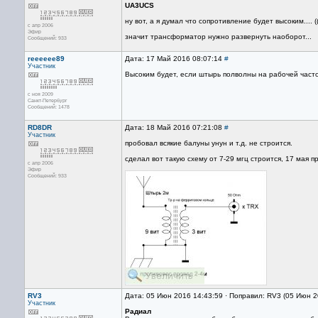
UA3UCS
ну вот, а я думал что сопротивление будет высоким.... ((
с апр 2006
Эфир
значит трансформатор нужно развернуть наоборот...
Сообщений: 933
reeeeee89
Дата: 17 Май 2016 08:07:14
#
Участник
Высоким будет, если штырь полволны на рабочей частот
с ноя 2009
Санкт-Петербург
Сообщений: 1478
RD8DR
Дата: 18 Май 2016 07:21:08
#
Участник
пробовал всякие балуны унун и т.д. не строится.
сделал вот такую схему от 7-29 мгц строится, 17 мая 
с апр 2006
Эфир
Сообщений: 933
RV3
Дата: 05 Июн 2016 14:43:59 · Поправил: RV3 (05 Июн 2
Участник
Радиал