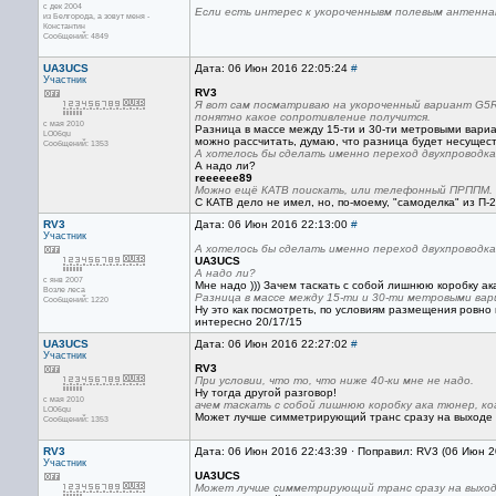
с дек 2004
Если есть интерес к укороченнывм полевым антеннам
из Белгорода, а зовут меня -
Константин
Сообщений: 4849
UA3UCS
Дата: 06 Июн 2016 22:05:24
#
Участник
RV3
Я вот сам посматриваю на укороченный вариант G5RV 
понятно какое сопротивление получится.
с мая 2010
Разница в массе между 15-ти и 30-ти метровыми вари
LO06qu
можно рассчитать, думаю, что разница будет несущес
Сообщений: 1353
А хотелось бы сделать именно переход двухпроводка 
А надо ли?
reeeeee89
Можно ещё КАТВ поискать, или телефонный ПРППМ.
С КАТВ дело не имел, но, по-моему, "самоделка" из П-
RV3
Дата: 06 Июн 2016 22:13:00
#
Участник
А хотелось бы сделать именно переход двухпроводка 
UA3UCS
А надо ли?
с янв 2007
Мне надо ))) Зачем таскать с собой лишнюю коробку ака
Возле леса
Разница в массе между 15-ти и 30-ти метровыми ва
Сообщений: 1220
Ну это как посмотреть, по условиям размещения ровно в
интересно 20/17/15
UA3UCS
Дата: 06 Июн 2016 22:27:02
#
Участник
RV3
При условии, что то, что ниже 40-ки мне не надо.
Ну тогда другой разговор!
с мая 2010
ачем таскать с собой лишнюю коробку ака тюнер, ког
LO06qu
Может лучше симметрирующий транс сразу на выходе
Сообщений: 1353
RV3
Дата: 06 Июн 2016 22:43:39 · Поправил: RV3 (06 Июн 2
Участник
UA3UCS
Может лучше симметрирующий транс сразу на выхо