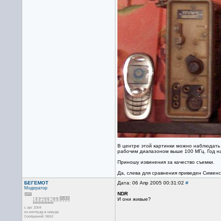
В центре этой картинки можно наблюдать р
рабочим диапазоном выше 100 МГц. Год на
Приношу извинения за качество съемки.
Да, слева для сравнения приведен Сименс S
БЕГЕМОТ
Дата: 06 Апр 2005 00:31:02
#
Модератор
NDR
И они живые?
с авг 2004
из ниоткуда в никуда
Сообщений: 9653