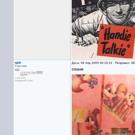
NDR
Дата: 06 Апр 2005 00:10:01 · Поправил: N
Участник
CO2040
с янв 2004
Сообщений: 1358