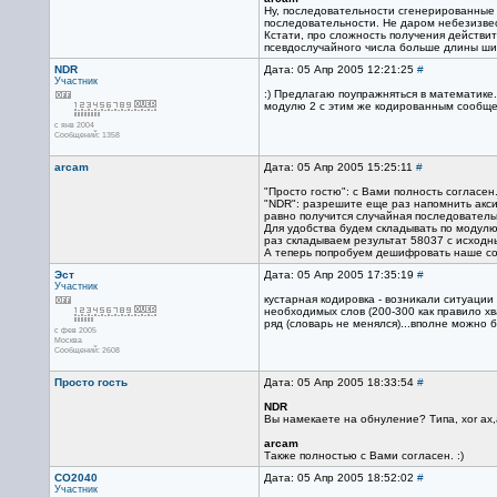
Ну, последовательности сгенерированные 
последовательности. Не даром небезизве
Кстати, про сложность получения действи
псевдослучайного числа больше длины шиф
NDR
Дата: 05 Апр 2005 12:21:25
#
Участник
:) Предлагаю поупражняться в математике.
модулю 2 с этим же кодированным сообщ
с янв 2004
Сообщений: 1358
arcam
Дата: 05 Апр 2005 15:25:11
#
"Просто гостю": с Вами полность согласен
"NDR": разрешите еще раз напомнить акси
равно получится случайная последователь
Для удобства будем складывать по модулю
раз складываем результат 58037 с исходны
А теперь попробуем дешифровать наше соо
Эст
Дата: 05 Апр 2005 17:35:19
#
Участник
кустарная кодировка - возникали ситуаци
необходимых слов (200-300 как правило х
ряд (словарь не менялся)...вполне можно
с фев 2005
Москва
Сообщений: 2608
Просто гость
Дата: 05 Апр 2005 18:33:54
#
NDR
Вы намекаете на обнуление? Типа, xor ax,
arcam
Также полностью с Вами согласен. :)
CO2040
Дата: 05 Апр 2005 18:52:02
#
Участник