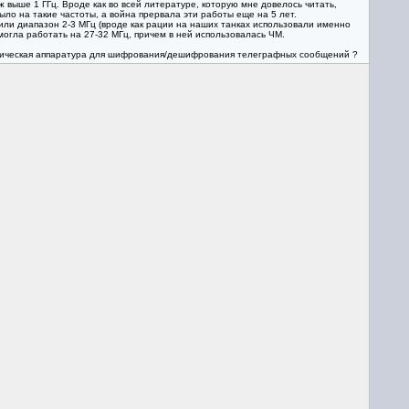
выше 1 ГГц. Вроде как во всей литературе, которую мне довелось читать,
ыло на такие частоты, а война прервала эти работы еще на 5 лет.
или диапазон 2-3 МГц (вроде как рации на наших танках использовали именно
е могла работать на 27-32 МГц, причем в ней использовалась ЧМ.
оматическая аппаратура для шифрования/дешифрования телеграфных сообщений ?