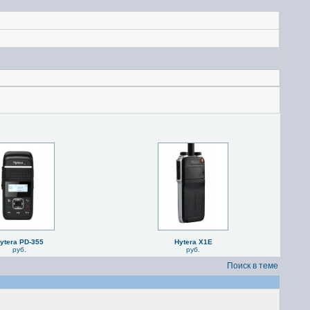
ytera PD-355
Hytera X1E
руб.
руб.
Поиск в теме