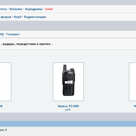
тоты
·
Копилка
·
Аэродромы
·
Live!
-форум
·
Клуб
·
Радиостанции
AQ
·
Галерея
·
 радары, передатчики и прочее...
08
Hytera TC-580
H
руб.
ogan
#