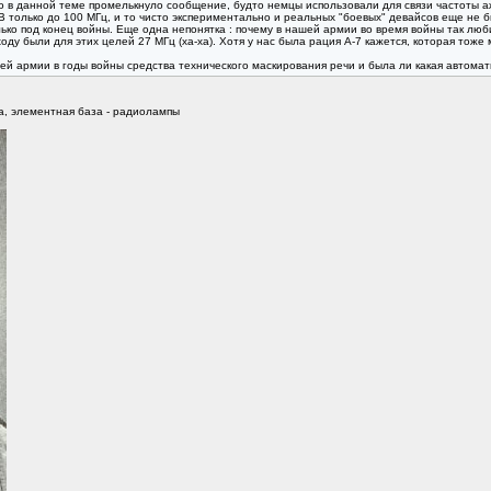
о в данной теме промелькнуло сообщение, будто немцы использовали для связи частоты аж 
В только до 100 МГц, и то чисто экспериментально и реальных "боевых" девайсов еще не б
ко под конец войны. Еще одна непонятка : почему в нашей армии во время войны так люб
 ходу были для этих целей 27 МГц (ха-ха). Хотя у нас была рация А-7 кажется, которая тож
ашей армии в годы войны средства технического маскирования речи и была ли какая авт
а, элементная база - радиолампы