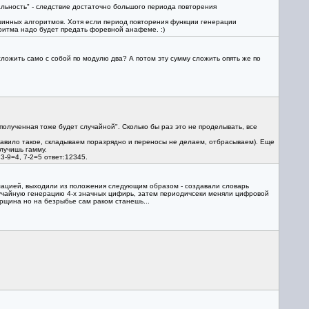
льность" - следствие достаточно большого периода повторения
ашинных алгоритмов. Хотя если период повторения функции генерации
ритма надо будет предать форевной анафеме. :)
ложить само с собой по модулю два? А потом эту сумму сложить опять же по
олученная тоже будет случайной". Сколько бы раз это не проделывать, все
равило такое, складываем поразрядно и переносы не делаем, отбрасываем). Еще
олучишь гамму.
-9=4, 7-2=5 ответ:12345.
рмацией, выходили из положения следующим образом - создавали словарь
случайную генерацию 4-х значных цифирь, затем периодичсеки меняли цифровой
арщина но на безрыбье сам раком станешь...