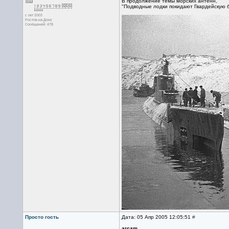
В продолжение темы морских антенн,
"Подводные лодки покидают Гвардейскую ба
с окт 2003
Ростов-на-Дону
Сообщений: 478
Просто гость
Дата: 05 Апр 2005 12:05:51
#
arcam