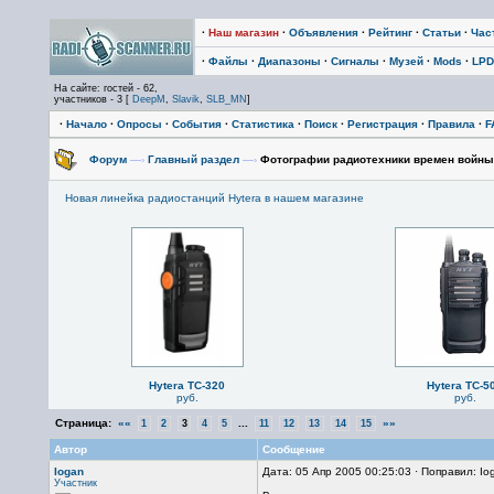
·
Наш магазин
·
Объявления
·
Рейтинг
·
Статьи
·
Час
·
Файлы
·
Диапазоны
·
Сигналы
·
Музей
·
Mods
·
LPD
На сайте: гостей - 62,
участников - 3 [
DeepM
,
Slavik
,
SLB_MN
]
·
Начало
·
Опросы
·
События
·
Статистика
·
Поиск
·
Регистрация
·
Правила
·
F
Форум
—›
Главный раздел
—›
Фотографии радиотехники времен войны -
Новая линейка радиостанций Hytera в нашем магазине
Hytera TC-320
Hytera TC-5
руб.
руб.
Страница:
««
...
»»
1
2
3
4
5
11
12
13
14
15
Автор
Сообщение
Iogan
Дата: 05 Апр 2005 00:25:03 · Поправил: I
Участник