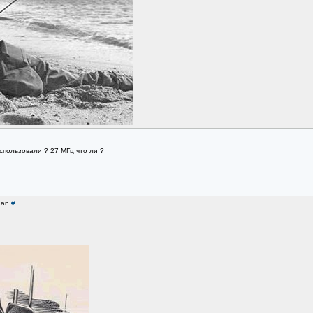
использовали ? 27 МГц что ли ?
ogan
#