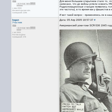
Для меня большим открытием стало то, чт
написано, что до войны успели освоить УК
Радиолокационные станции появились толь
с июн 2003
эти частоты), в то время как у фашистов в
Москва/тульская обл.
Сообщений: 2296
И вот такой вопрос : применялись ли в н
Iogan
Дата: 05 Апр 2005 18:57:37
#
Участник
Американский уоки-токи SCR-536 1945 год
с окт 2003
Ростов-на-Дону
Сообщений: 478