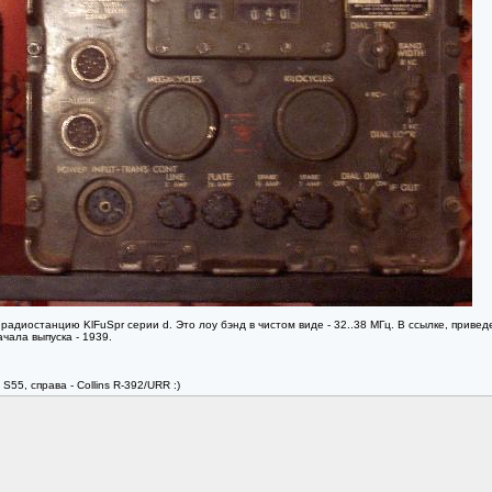
адиостанцию KlFuSpr серии d. Это лоу бэнд в чистом виде - 32..38 МГц. В ссылке, приведе
чала выпуска - 1939.
55, справа - Collins R-392/URR :)