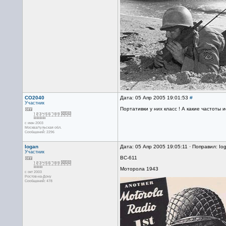
CO2040
Дата: 05 Апр 2005 19:01:53
#
Участник
Портативки у них класс ! А какие частоты 
с июн 2003
Москва/тульская обл.
Сообщений: 2296
Iogan
Дата: 05 Апр 2005 19:05:11 · Поправил: I
Участник
BC-611
Моторола 1943
с окт 2003
Ростов-на-Дону
Сообщений: 478