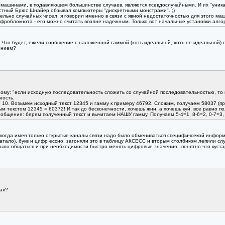
машинами, в подавляющем большинстве случаев, являются псевдослучайными. И их "уника
стный Брюс Шнайер обзывал компьютеры "дискретными монстрами". ;)
тельно случайных чисел, я говорил именно в связи с явной недостаточностью для этого м
роблокнота - его можно считать вполне надежным. Только вот начальные установки алго
 Что будет, ежели сообщение с наложенной гаммой (хоть идеальной, хоть не идеальной) с
ением?
.
ому: "если исходную последовательность сложить со случайной последовательностью, то п
ность.
 10. Возьмем исходный текст 12345 и гамму к примеру 46792. Сложим, получаем 58037 (п
м текстом 12345 = 60372! И так до бесконечности, хочешь жни, а хочешь куй, все равно п
бщение: берем полученный текст и вычитаем НАШУ гамму. Получаем 5-4=1, 8-6=2, 0-7=3, 3
и когда имея только открытые каналы связи надо было обмениваться специфичсекой инфо
ватало), букв и цифр ессно, загоняли это в таблицу АКСЕСС и вторым столбиком лепили 
 было общаться и при необходимости быстро менять цифровые значения...понятно что куст
ax?