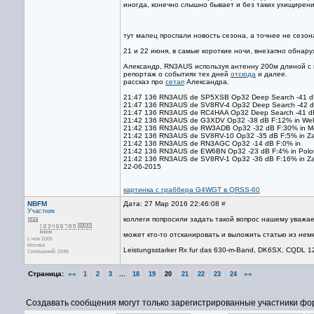
иногда, конечно слышно бывает и без таких ухищирени
тут малец проспали новость сезона, а точнее не сезон
21 и 22 июня, в самые короткие ночи, внезапно обнару
Александр, RN3AUS используя антенну 200м длиной с п
репортаж о событиях тех дней
отсюда
и далее.
рассказ про
сетап
Александра.
21:47 136 RN3AUS de SP5XSB Op32 Deep Search -41 dB
21:47 136 RN3AUS de SV8RV-4 Op32 Deep Search -42 dB 
21:47 136 RN3AUS de RC4HAA Op32 Deep Search -41 
21:42 136 RN3AUS de G3XDV Op32 -38 dB F:12% in We
21:42 136 RN3AUS de RW3ADB Op32 -32 dB F:30% in 
21:42 136 RN3AUS de SV8RV-10 Op32 -35 dB F:5% in Za
21:42 136 RN3AUS de RN3AGC Op32 -14 dB F:0% in
21:42 136 RN3AUS de EW6BN Op32 -23 dB F:4% in Polot
21:42 136 RN3AUS de SV8RV-1 Op32 -36 dB F:16% in Za
22-06-2015
картинка с граббера G4WGT в QRSS-60
NBFM
Дата: 27 Мар 2016 22:46:08
#
Участник
коллеги попросили задать такой вопрос нашему уважа
может кто-то отсканировать и выложить статью из не
с ноя 2005
Москва
Leistungsstarker Rx fur das 630-m-Band, DK6SX, CQDL 1
Сообщений: 3348
Страница:
««
...
»»
1
2
3
18
19
20
21
22
23
24
Создавать сообщения могут только зарегистрированные участники фо