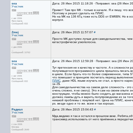
sea
Дата: 26 Июн 2015 11:18:26 · Поправил: sea (26 Июн 2
Участник
Привет! Там про МК - только в начале. Я и пишу, что в
Поэтому и решил сделать на ПЛИС.
Но на МК на 136 КГц тоже есть DDS от EW6BN. Но в ос
с авг 2006
корпусе.
Ярославль
Сообщений: 832
Zmej
Дата: 26 Июн 2015 11:57:07
#
Участник
Просто МК доступен лучше для самодельничества, чем п
катастрофически узкополосна.
с дек 2005
...
Сообщений: 10762
sea
Дата: 26 Июн 2015 12:59:28 · Поправил: sea (26 Июн 2
Участник
Тут претензия не к качеству и частоте. А к сложности 
получившегося программного цикла пришлось писать вс
в цикле. Если брать что-то более современное, типа S
с авг 2006
что помешает в принципе посчитать период выполнения 
Ярославль
ПЛИС
, даже HDL языки изучать не стал, а просто нари
Сообщений: 832
за 2$.
Для самодельничества на самом деле сложность - это и
очень сложно, я не смогу). Это я сам на своем опыте з
конструкции, чтобы можно было сходить до магазина и из
должен лампы дуть и варить полупроводники из за того,
никакой проблемы с покупкой нет. Цена на ПЛИС, кон
ps. везде одно и то же. всем и так хорошо.
Радиал
Дата: 26 Июн 2015 15:04:43
#
Участник
Мда,видимо я так и остался в прошлом веке. Ребята,
трансивер,использовать от него приёмник,а передатчи
с сен 2005
Москва
Сообщений: 2649