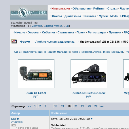
·
Наш магазин
·
Объявления
·
Рейтинг
·
Статьи
·
Част
·
Файлы
·
Диапазоны
·
Сигналы
·
Музей
·
Mods
·
LPD-
На сайте: гостей - 60,
участников - 4 [
Voevoda
,
Ефвфы
,
vatsur
,
DLD
]
·
Начало
·
Опросы
·
События
·
Статистика
·
Поиск
·
Регистрация
·
Правила
·
FA
Форум
—›
Любительская радиосвязь
—›
Любительский ДВ и СВ 136 и 500
Си-Би радиостанции в нашем магазине
:
Alan и Midland
,
Alinco
,
Intek
,
MegaJet
,
Pre
Alan 48 Excel
Alinco DR-135CBA New
Meg
руб.
руб.
Страница:
««
...
»»
1
2
3
18
19
20
21
22
23
24
Автор
Сообщение
NBFM
Дата: 16 Сен 2014 06:33:10
#
Участник
Nabludatel
Сейчас на частоте 318 кГц, передают что-то телег