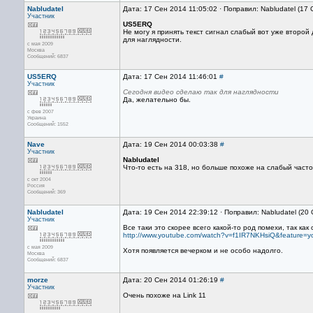
Nabludatel
Дата: 17 Сен 2014 11:05:02 · Поправил: Nabludatel (17
Участник
US5ERQ
Не могу я принять текст сигнал слабый вот уже второй
для наглядности.
с мая 2009
Москва
Сообщений: 6837
US5ERQ
Дата: 17 Сен 2014 11:46:01
#
Участник
Сегодня видео сделаю так для наглядности
Да, желательно бы.
с фев 2007
Украина
Сообщений: 1552
Nave
Дата: 19 Сен 2014 00:03:38
#
Участник
Nabludatel
Что-то есть на 318, но больше похоже на слабый част
с окт 2004
Россия
Сообщений: 369
Nabludatel
Дата: 19 Сен 2014 22:39:12 · Поправил: Nabludatel (20
Участник
Все таки это скорее всего какой-то род помехи, так ка
http://www.youtube.com/watch?v=f1IR7NKHsiQ&feature=y
с мая 2009
Хотя появляется вечерком и не особо надолго.
Москва
Сообщений: 6837
morze
Дата: 20 Сен 2014 01:26:19
#
Участник
Очень похоже на Link 11