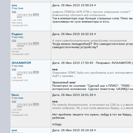
sea
Дата: 26 Июн 2015 15:59:24
#
Участник
нафига ПЛИСЫ,AVR,STM и прочие страшные слова?
Компьютер сделает всё остальное.
Так в компьютере еще больше страшных слов. Плюс вы
с авг 2006
трансиверы по сути компьютеры и есть.
Ярославль
Сообщений: 832
Радиал
Дата: 26 Июн 2015 16:32:24
#
Участник
А тут самодостаточное устройство получается.
Тогда можно поподробней? Это самодостаточное устро
самодостаточному устройству?
с сен 2005
Москва
Сообщений: 2649
AVIAAMATOR
Дата: 26 Июн 2015 17:50:45 · Поправил: AVIAAMATOR (
Участник
sea
Осваиваю ПЛИС буду его пробовать в р/л эксперимен
АЦП и приема...
с авг 2006
Сообщений: 962
Уважаемый
sea
!
Посмотрел по ссылкам: "Сделай шаг к ПЛИС!", "ПЛИС 
интересное изложение. Сделал пометочку: UA3MQJ на h
Nave
Дата: 26 Июн 2015 18:01:28
#
Участник
sea
По поводу доступности, я почитал на 136.su и у мен
этого собрать. Но у них есть магазин Кварц, а у мен
с окт 2004
Россия
Нет проблем: пишите что нужно, пойду в тот же Кварц
Сообщений: 369
ребятам.
rn3agc
sea
Дата: 26 Июн 2015 20:19:18
#