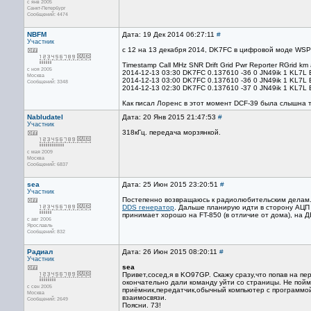
с янв 2005
Санкт-Петербург
Сообщений: 4474
NBFM
Дата: 19 Дек 2014 06:27:11
#
Участник
c 12 на 13 декабря 2014, DK7FC в цифровой моде WSP
Timestamp Call MHz SNR Drift Grid Pwr Reporter RGrid km
с ноя 2005
2014-12-13 03:30 DK7FC 0.137610 -36 0 JN49ik 1 KL7L
Москва
2014-12-13 03:00 DK7FC 0.137610 -36 0 JN49ik 1 KL7L
Сообщений: 3348
2014-12-13 02:30 DK7FC 0.137610 -37 0 JN49ik 1 KL7L
Как писал Лоренс в этот момент DCF-39 была слышна т
Nabludatel
Дата: 20 Янв 2015 21:47:53
#
Участник
318кГц. передача морзянкой.
с мая 2009
Москва
Сообщений: 6837
sea
Дата: 25 Июн 2015 23:20:51
#
Участник
Постепенно возвращаюсь к радиолюбительским делам. 
DDS генератор
. Дальше планирую идти в сторону АЦП
принимает хорошо на FT-850 (в отличие от дома), на Д
с авг 2006
Ярославль
Сообщений: 832
Радиал
Дата: 26 Июн 2015 08:20:11
#
Участник
sea
Привет,сосед,я в KO97GP. Скажу сразу,что попав на пе
окончательно дали команду уйти со страницы. Не пойм
с сен 2005
приёмник,передатчик,обычный компьютер с программой
Москва
взаимосвязи.
Сообщений: 2649
Поясни. 73!