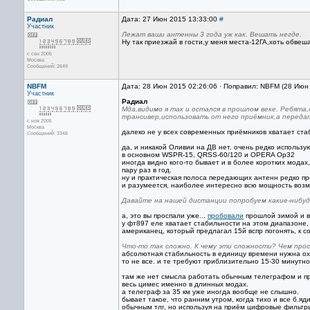
Радиал
Дата: 27 Июн 2015 13:33:00
#
Участник
Лежат ваши антенны 3 года уж как. Вешать негде.
Ну так приезжай в гости,у меня места-12ГА,хоть обвеша
с сен 2005
Москва
Сообщений: 2649
NBFM
Дата: 28 Июн 2015 02:26:06 · Поправил: NBFM (28 Июн
Участник
Радиал
Мда,видимо я так и остался в прошлом веке. Ребят
трансивер,использовать от него приёмник,а переда
с ноя 2005
Москва
далеко не у всех современных приёмников хватает ста
Сообщений: 3348
да, и никакой Оливии на ДВ нет. очень редко использу
в основном WSPR-15, QRSS-60/120 и OPERA Op32
иногда видно кого-то бывает и в более коротких модах
пару раз в год.
ну и практическая полоса передающих антенн редко пр
и разумеется, наиболее интересно всю мощность возм
Давайте на нашей дистанции попробуем какие-нибуд
а, это вы проспали уже...
пробовали
прошлой зимой и вс
у фт897 еле хватает стабильности на этом диапазоне, 
американец, который предлагал 15й вспр погонять, к с
Что-то так сложно. К чему эти сложности? Чем про
абсолютная стабильность в единицу времени нужна ох.
то не все. и те требуют приблизительно 15-30 минутн
там же нет смысла работать обычным телеграфом и п
весь цимес именно в длинных модах.
а телеграф за 35 км уже иногда вообще не слышно.
бывает такое, что ранним утром, когда тихо и все б.яд
обычным тлг, но используя на приём цифровые фильтры