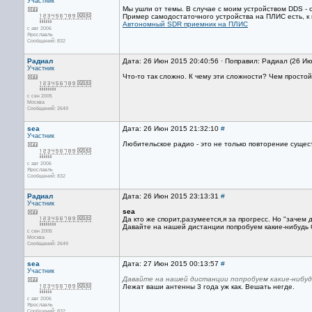
Участник
Мы ушли от темы. В случае с моим устройством DDS - о
Пример самодостаточного устройства на ПЛИС есть, к
Автономный SDR приемник на ПЛИС
с авг 2006
Ярославль
Сообщений: 832
Радиал
Дата: 26 Июн 2015 20:40:56 · Поправил: Радиал (26 И
Участник
Что-то так сложно. К чему эти сложности? Чем просто
с сен 2005
Москва
Сообщений: 2649
sea
Дата: 26 Июн 2015 21:32:10
#
Участник
Любительское радио - это не только повторение сущес
с авг 2006
Ярославль
Сообщений: 832
Радиал
Дата: 26 Июн 2015 23:13:31
#
Участник
sea
Да кто же спорит,разумеется,я за прогресс. Но "зачем
Давайте на нашей дистанции попробуем какие-нибудь 
с сен 2005
Москва
Сообщений: 2649
sea
Дата: 27 Июн 2015 00:13:57
#
Участник
Давайте на нашей дистанции попробуем какие-нибуд
Лежат ваши антенны 3 года уж как. Вешать негде.
с авг 2006
Ярославль
Сообщений: 832