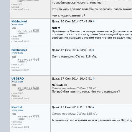
не любительская частота, конечно...
с ноя 2005
Москва
стоило хоть в "кино" телефоном записать. потом можн
Сообщений: 3348
чем слушали/антенна?
Nabludatel
Дата: 16 Сен 2014 07:41:49
#
Участник
NBFM
Принимал в Москве с помощью мини-випа (низковисящий
станции, так что сигнал должен быть мощный для тех у
с мая 2009
сообщение написал с учетом того что кто-то сразу пос
Москва
Сообщений: 6837
Nabludatel
Дата: 16 Сен 2014 23:03:11
#
Участник
Опять передача CW на 318 кГц.
с мая 2009
Москва
Сообщений: 6837
US5ERQ
Дата: 17 Сен 2014 10:45:51
#
Участник
Nabludatel
Опять передача CW на 318 кГц.
Попробуйте принять текст. Что хоть передают?
с фев 2007
Украина
Сообщений: 1552
PenTod
Дата: 17 Сен 2014 11:01:39
#
Участник
Опять передача CW на 318 кГц
А по-моему, это все-таки маяк и работает он на 320 кГц
с сен 2003
г. Королёв
Сообщений: 2624