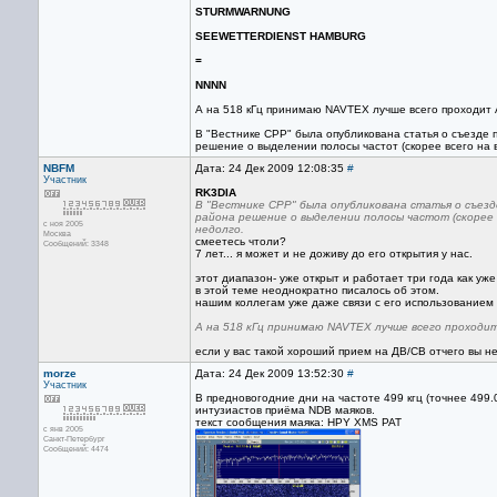
STURMWARNUNG
SEEWETTERDIENST HAMBURG
=
NNNN
А на 518 кГц принимаю NAVTEX лучше всего проходит 
В "Вестнике СРР" была опубликована статья о съезде 
решение о выделении полосы частот (скорее всего на в
NBFM
Дата: 24 Дек 2009 12:08:35
#
Участник
RK3DIA
В "Вестнике СРР" была опубликована статья о съез
района решение о выделении полосы частот (скорее в
с ноя 2005
недолго.
Москва
смеетесь чтоли?
Сообщений: 3348
7 лет... я может и не доживу до его открытия у нас.
этот диапазон- уже открыт и работает три года как уж
в этой теме неоднократно писалось об этом.
нашим коллегам уже даже связи с его использованием 
А на 518 кГц принимаю NAVTEX лучше всего проходи
если у вас такой хороший прием на ДВ/СВ отчего вы н
morze
Дата: 24 Дек 2009 13:52:30
#
Участник
В предновогодние дни на частоте 499 кгц (точнее 499
интузиастов приёма NDB маяков.
текст сообщения маяка: HPY XMS PAT
с янв 2005
Санкт-Петербург
Сообщений: 4474