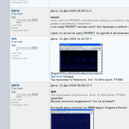
Сообщений: 4474
NBFM
Дата: 10 Дек 2009 05:58:11
#
Участник
morze
нет, это на PA0RDT положенную сверху на кабель ид
рамку я временно отключил
с ноя 2005
а на саму PA0RDT сколько шла? без провода и кабеля -
Москва
Сообщений: 3348
скрин из китая на одну PA0RDT. на удочке 6 метров вы
AVA
Дата: 10 Дек 2009 11:42:20
#
Участник
с мая 2005
Украина
Сообщений: 188
[imgs]
Увеличить
[/imgs]
Так принимал в Никополе. Ант. IV 80m band, FT-890.
NBFM
Дата: 13 Дек 2009 06:38:37
#
Участник
AVA
Так принимал в Никополе. Ант. IV 80m band, FT-890.
здорово!
с ноя 2005
Высоко антенна подвешена? что за условия?
Москва
Сообщений: 3348
Который день неплохо на МММ видно Андрея в Китае: