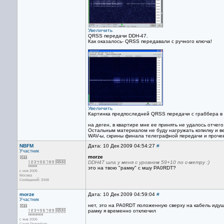
Увеличить
QRSS передачи DDH-47.
Как оказалось- QRSS передавали с ручного ключа!
Увеличить
Картинка предпоследней QRSS передачи с граббера в 
на деген, в квартире мне ее принять не удалось отчего
Остальным материалом не буду нагружать копилку и вет
WAV-ы, скрины финала телеграфной передачи и прочее
NBFM
Дата: 10 Дек 2009 04:54:27
#
Участник
morze
DDH47 шла у меня с уровнем 59+10 по с-метру :)
это на твою "рамку" с мшу PA0RDT?
с ноя 2005
Москва
Сообщений: 3348
morze
Дата: 10 Дек 2009 04:59:04
#
Участник
нет, это на PA0RDT положенную сверху на кабель идущ
рамку я временно отключил
с янв 2005
Санкт-Петербург