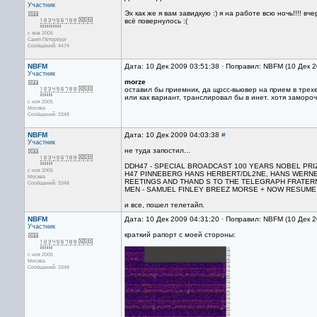
Участник
Эх как же я вам завидкую :) я на работе всю ночь!!!! в
всё повернулось :(
с янв 2005
Санкт-Петербург
Сообщений: 4474
NBFM
Дата: 10 Дек 2009 03:51:38 · Поправил: NBFM (10 Дек 
Участник
morze
оставил бы приемник, да щрсс-вьювер на прием в трехе
или как вариант, транслировал бы в инет. хотя замороч
с ноя 2005
Москва
Сообщений: 3348
NBFM
Дата: 10 Дек 2009 04:03:38
#
Участник
не туда запостил...
DDH47 - SPECIAL BROADCAST 100 YEARS NOBEL PRI
с ноя 2005
H47 PINNEBERG HANS HERBERT/DL2NE, HANS WERNE
Москва
REETINGS AND THAND S TO THE TELEGRAPH FRATER
Сообщений: 3348
MEN - SAMUEL FINLEY BREEZ MORSE + NOW RESUME
и все, пошел телетайп.
NBFM
Дата: 10 Дек 2009 04:31:20 · Поправил: NBFM (10 Дек 
Участник
краткий рапорт с моей стороны:
с ноя 2005
Москва
Сообщений: 3348