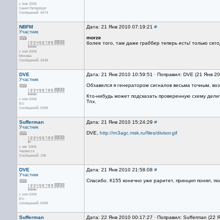
с янв 2005
Санкт-Петербург
Сообщений: 4474
NBFM
Дата: 21 Янв 2010 07:19:21
#
Участник
morze
более того, там даже граббер теперь есть! только сег
с ноя 2005
Москва
Сообщений: 3348
DVE
Дата: 21 Янв 2010 10:59:51 · Поправил: DVE (21 Янв 2
Участник
Обзавелся я генератором сигналов весьма точным, во
Кто-нибудь может подсказать проверенную схему дели
с ноя 2006
Tnx.
EU
Сообщений: 5098
Sufferman
Дата: 21 Янв 2010 15:24:29
#
Участник
DVE,
http://rn3agc.msk.ru/files/divisor.gif
с авг 2008
Черкесск
Сообщений: 196
DVE
Дата: 21 Янв 2010 21:58:08
#
Участник
Спасибо. К155 конечно уже раритет, принцип понял, п
с ноя 2006
EU
Сообщений: 5098
Sufferman
Дата: 22 Янв 2010 00:17:27 · Поправил: Sufferman (22 