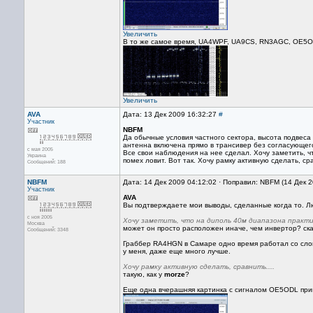
Увеличить
В то же самое время, UA4WPF, UA9CS, RN3AGC, OE5O
Увеличить
AVA
Дата: 13 Дек 2009 16:32:27
#
Участник
NBFM
Да обычные условия частного сектора, высота подвеса 
антенна включена прямо в трансивер без согласующег
с мая 2005
Все свои наблюдения на нее сделал. Хочу заметить, ч
Украина
помех ловит. Вот так. Хочу рамку активную сделать, сра
Сообщений: 188
NBFM
Дата: 14 Дек 2009 04:12:02 · Поправил: NBFM (14 Дек 
Участник
AVA
Вы подтверждаете мои выводы, сделанные когда то. Лю
с ноя 2005
Хочу заметить, что на диполь 40м диапазона практи
Москва
может он просто расположен иначе, чем инвертор? ска
Сообщений: 3348
Граббер RA4HGN в Самаре одно время работал со слопер
у меня, даже еще много лучше.
Хочу рамку активную сделать, сравнить....
такую, как у
morze
?
Еще одна вчерашняя картинка с сигналом OE5ODL пр