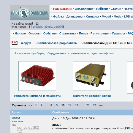
·
Наш магазин
·
Объявления
·
Рейтинг
·
Статьи
·
Част
·
Файлы
·
Диапазоны
·
Сигналы
·
Музей
·
Mods
·
LPD-
На сайте: гостей - 63,
участников - 3 [
evilslon
,
ra3tmo
,
John79
]
·
Начало
·
Опросы
·
События
·
Статистика
·
Поиск
·
Регистрация
·
Правила
·
FA
Форум
—›
Любительская радиосвязь
—›
Любительский ДВ и СВ 136 и 500
Различные приборы, оборудование, спутниковые и радиотелефоны!
Усилители сигнала и мощности
Усилители сотовой связи
Страница:
««
...
...
»»
1
2
8
9
10
11
12
23
24
Автор
Сообщение
NBFM
Дата: 10 Дек 2009 03:19:50
#
Участник
dir320
сработали бы с ними, они вроде говорят на 40м QSX с