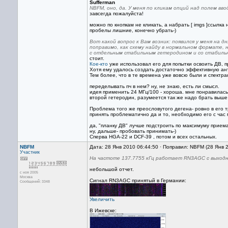
Sufferman
NBFM, оно, да. У меня по кликам опций над полем вво
завсегда пожалуйста!
можно по кнопкам не кликать, а набрать [ imgs ]ссылка н
пробелы лишние, конечно убрать-)
Вот какой вопрос к Вам возник: появился у меня на 
поправимо, как схему найду в нормальном формате, 
с отдельным стабильным гетеродином и со стабильно
стоит.
Кое-кто
уже использовал его для попытки освоить ДВ, 
Хотя ему удалось создать достаточно эффективную ан
Тем более, что в те времена уже вовсю были и спектран
переделывать пч в нем? ну, не знаю, есть ли смысл.
идея применить 24 МГц/100 - хороша. мне понравилась
второй гетеродин, разумеется так же надо брать выше 
Проблема того же преословутого дегена- ровно в его 
принять проблематично да и то, необходимо его с час
да, "планку ДВ" лучше подстроить по максимуму приема
ну, дальше- пробовать принимать-)
Сперва HGA-22 и DCF-39 , потом и всех остальных.
NBFM
Дата: 28 Янв 2010 06:44:50 · Поправил: NBFM (28 Янв 
Участник
На частоте 137.7755 кГц работает RN3AGC с выходн
небольшой отчет.
с ноя 2005
Москва
Сигнал RN3AGC принятый в Германии:
Сообщений: 3348
Увеличить
В Ижевске: