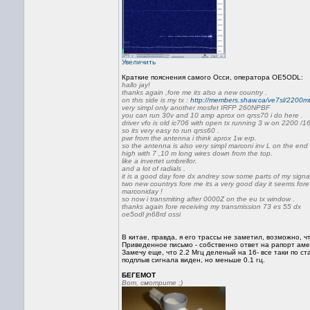
Увеличить
Краткие пояснения самого Осси, оператора OE5ODL:
hallo jay!
thanks again ,fore me its also a new country .
on this side is my tx :
http://members.shaw.ca/ve7sl/2200mt
very simpl only another mosfet IRFP 260NPBF
you can run 30v and 10 amp aprox on qrss70 i do here .
driver vfo is old ic706 with open tx running 3 w on 2200 /
so its very easy to run qrss60 .
pwr from the antenna i think aprox 1w erp.
so the antenna is also very simpl marconi inv L on the end
high with 7 ,10 m long wires down from the top.
like a invertet umbrellor.
and a lot of radials .
it is a good day fore dx andrey sow some parts of my signal
two new countrys fore me its a very good day it seems fore
marconiday !
so now i transmiting after 0000Z on the eu tx window .
thanks again fore receiving my transmission 73 es 55 dx
oe5odl jn68rd ossi
В китае, правда, я его трассы не заметил, возможно, ч
Приведенное письмо - собственно ответ на рапорт а
Замечу еще, что 2.2 Мгц деленый на 16- все таки по с
подплыв сигнала виден, но меньше 0.1 гц.
БЕГЕМОТ
Вот, смотрите ;)