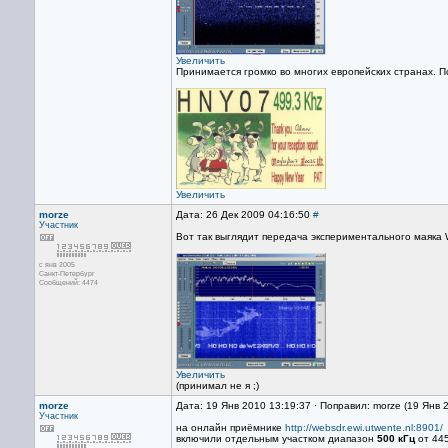
Увеличить
Принимается громко во многих европейских странах. П
Увеличить
morze
Дата: 26 Дек 2009 04:16:50
#
Участник
Вот так выглядит передача экспериментального маяка 
с янв 2005
Санкт-Петербург
Сообщений: 4474
Увеличить
(принимал не я ;)
morze
Дата: 19 Янв 2010 13:19:37 · Поправил: morze (19 Янв 
Участник
на онлайн приёмнике
http://websdr.ewi.utwente.nl:8901/
включили отдельным участком диапазон
500 кГц
от 445