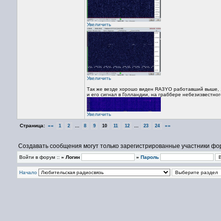
Увеличить
Увеличить
Так же везде хорошо виден RA3YO работавший выше, 
и его сигнал в Голландии, на граббере небезизвестно
Увеличить
Страница:
««
...
...
»»
1
2
8
9
10
11
12
23
24
Создавать сообщения могут только зарегистрированные участники фо
Войти в форум ::
» Логин
»
Пароль
Начало