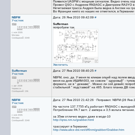
Появился UA3PW с мощным сигналом. Видно очень хо
Провел QSO с Андреем RN3AGC и Дмитрием RA3YO в к
Нечитаемая трасса Андрея была видна в Англии на гра
Во Франции никто из наших не отметился, в Германии 
NBFM
Дата: 26 Янв 2010 09:42:09
#
Участник
Sufferman
попробуем так.
с ноя 2005
Москва
Сообщений: 3348
Увеличить
Sufferman
Дата: 27 Янв 2010 08:40:25
#
Участник
NBFM, оно, да. У меня по кликам опций над полем ввода
меня на днях ИШИМ-003, не совсем " здоровый" - тупо
формате, не в " дежавю" . Можно ли сей девайс попр
с авг 2008
стабильной " подставкой" на 465. Благо планка ДВ гож
Черкесск
Сообщений: 196
NBFM
Дата: 27 Янв 2010 21:42:26 · Поправил: NBFM (28 Янв 
Участник
На частоте 137.7755 кГц работает RN3AGC с выходной 
Потребление PA 7 ватт. 2 ампера и 3,5 вольта питание.
с ноя 2005
за 35км отлично виден даже в моде-10
Москва
http://qrss.nm.ru/grabber.html
Сообщений: 3348
трассирует в Германии:
http://www.alice-dsl.net/df6nm/grabber/Grabber.htm