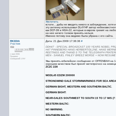
Увеличить
кстати... дабы не вводить никого в заблуждение, хотя 
эту антенну использовал DL4YHF автор небеизвестного
как DCF-39 и HGA-22, которые в европе гремят на люб
на нее ничего толком принять нельзя.
Именно потому она видимо была убрана с его сайта.
RK3DIA
Дата: 21 Дек 2009 17:36:36
#
Участник
DDH47 - SPECIAL BROADCAST 100 YEARS NOBEL PRI
H47 PINNEBERG HANS HERBERT/DL2NE, HANS WERNE
REETINGS AND THAND S TO THE TELEGRAPH FRATER
с мая 2006
MEN - SAMUEL FINLEY BREEZ MORSE + NOW RESUME
Пушкино
Сообщений: 2797
Увы принять юбилейное сообщение от OFFENBAH на 147,
хорошим качеством был принят метепрогноз на немецко
ZCZC 228
WODL45 EDZW 200000
STRONGWIND GALE STORMWARNINGS FOR SEA AREA
GERMAN BIGHT, WESTERN AND SOUTHERN BALTIC.
GERMAN BIGHT:
NEAR-GALES SOUTHWEST TO SOUTH 15 TO 17 M/S (7 
WESTERN BALTIC:
NO WARNING.
SOUTHERN BALTIC: