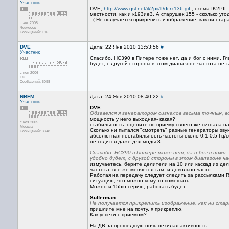
Участник
DVE,
http://www.qsl.net/ik2pii/lf/dcrx136.gif
, схема IK2PII
местности, как и к193ие3. А старушек 155 - сколько уг
:-( Не получается прикрепить изображение, как ни ста
с авг 2008
Черкесск
Сообщений: 196
DVE
Дата: 22 Янв 2010 13:53:56
#
Участник
Спасибо. HC390 в Питере тоже нет, да и бог с ними. Г
будет, с другой стороны в этом диапазоне частота не т
с ноя 2006
EU
Сообщений: 5098
NBFM
Дата: 24 Янв 2010 08:40:22
#
Участник
DVE
Обзавелся я генератором сигналов весьма точным, в
мощность у него выходная- какая?
с ноя 2005
стабильность- оцените по приему своего же сигнала на
Москва
Сколько ни пытался "смотреть" разные генераторы звуко
Сообщений: 3348
абсолютная нестабильность частоты около 0,1-0.5 Гц/с
не годится даже для моды-3.
Спасибо. HC390 в Питере тоже нет, да и бог с ними.
удобно будет, с другой стороны в этом диапазоне ч
измучаетесь. берите делители на 10 или каскад из дел
частота- все же меняется там. и довольно часто.
Работая на передачу следует следить за рассылками RS
ситуацию, что можно кому то помешать.
Можно и 155ю серию, работать будет.
Sufferman
Не получается прикрепить изображение, как ни стар
пришлите мне на почту, я прикреплю.
Как успехи с приемом?
На ДВ за прошедшую ночь нехилая активность.