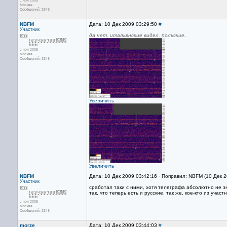
с ноя 2005
Москва
Сообщений: 3348
NBFM
Дата: 10 Дек 2009 03:29:50
#
Участник
да нет, итальянские видел, польские.
с ноя 2005
Москва
Сообщений: 3348
Увеличить
Увеличить
NBFM
Дата: 10 Дек 2009 03:42:16 · Поправил: NBFM (10 Дек 
Участник
сработал таки с ними, хотя телеграфа абсолютно не з
так, что теперь есть и русские. так же, кое-кто из уча
с ноя 2005
Москва
Сообщений: 3348
morze
Дата: 10 Дек 2009 03:44:03
#