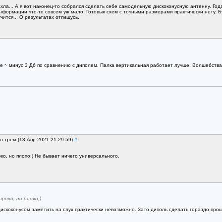
ла... А я вот наконец-то собрался сделать себе самодельную дискоконусную антенну. Год
нформации что-то совсем уж мало. Готовых схем с точными размерами практически нету. Б
ится... О результатах отпишусь.
 ~ минус 3 Дб по сравнению с диполем. Палка вертикальная работает лучше. Волшебства 
нгстрем (13 Апр 2021 21:29:59)
#
ко, но плохо;) Не бывает ничего универсального.
роко, но плохо;)
скоконусом заметить на слух практически невозможно. Зато диполь сделать гораздо про