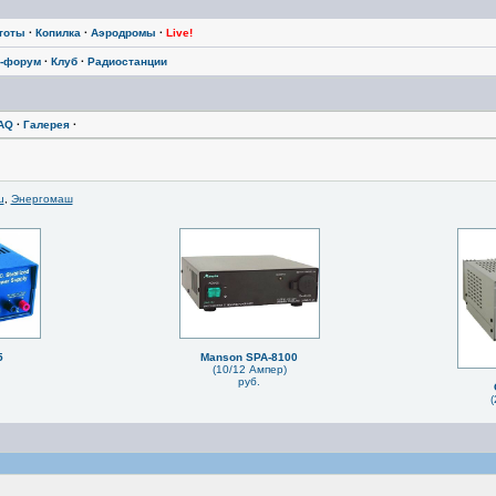
тоты
·
Копилка
·
Аэродромы
·
Live!
-форум
·
Клуб
·
Радиостанции
AQ
·
Галерея
·
u
,
Энергомаш
5
Manson SPA-8100
(10/12 Ампер)
руб.
(