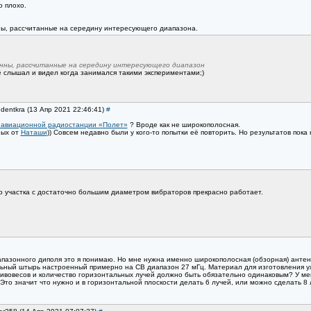
о плохо.
ы, рассчитанные на середину интересующего диапазона.
нны, рассчитанные на середину интересующего диапазон
ё слышал и видел когда занимался такими экспериментами;)
udentkra (13 Апр 2021 22:46:41)
#
т авиационной радиостанции «Полет»
? Вроде как не широкополосная.
ных от
Наташи
)) Совсем недавно были у кого-то попытки её повторить. Но результатов пока 
о участка с достаточно большим диаметром вибраторов прекрасно работает.
иапазонного диполя это я понимаю. Но мне нужна именно широкополосная (обзорная) антен
ьный штырь настроенный примерно на CB диапазон 27 мГц. Материал для изготовления уже
ивовесов и количество горизонтальных лучей должно быть обязательно одинаковым? У меня
 Это значит что нужно и в горизонтальной плоскости делать 6 лучей, или можно сделать 8