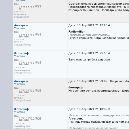
Участник
Смотрю тема про дискоконусы совсем зачах
Пробежался по просторам интернета - а и
от радиостанции Лён. Посмотрим что получ
с сен 2013
Всеволожск
Сообщений: 22
Ангстрем
Дата: 13 Апр 2021 21:12:25
#
Участник
Radiomiller
Посмотрим что получится...
Ничего хорошего. Отрицательное усиление
с сен 2005
127.0.0.1
Сообщений: 9133
Фотограф
Дата: 13 Апр 2021 21:25:58
#
Участник
Зато полоса приёма широкая.
с янв 2006
Чкаловский-Круг
Сообщений: 25077
Ангстрем
Дата: 13 Апр 2021 21:29:02 · Поправил: А
Участник
Фотограф
Ну если это считать преимуществом - широ
с сен 2005
127.0.0.1
Сообщений: 9133
Фотограф
Дата: 13 Апр 2021 21:40:32
#
Участник
Ну если это считать преимуществом - ши
Ангстрем
:
Разницу между полуволновым диполем и ди
с янв 2006
Чкаловский-Круг
Не бывает ничего универсального.
Сообщений: 25077