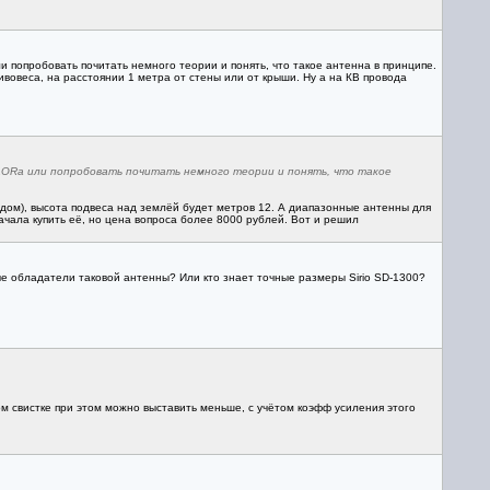
ли попробовать почитать немного теории и понять, что такое антенна в принципе.
вовеса, на расстоянии 1 метра от стены или от крыши. Ну а на КВ провода
т AORа или попробовать почитать немного теории и понять, что такое
дом), высота подвеса над землёй будет метров 12. А диапазонные антенны для
ачала купить её, но цена вопроса более 8000 рублей. Вот и решил
вые обладатели таковой антенны? Или кто знает точные размеры Sirio SD-1300?
ом свистке при этом можно выставить меньше, с учётом коэфф усиления этого