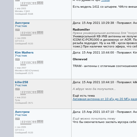
Есть модель 1411 со штырем. ЧИсто внешн
с апр 2003
Москва, СЗАО
Сообщений: 8168
Ангстрем
Дата: 15 Апр 2021 10:29:38 · Поправил: А
Участник
Radiomiller
Нужна универсальная антенна для "погу
Универсальной КВ-УКВ антенны не получит
с сен 2005
ICOM IC-PCR1000 и дискоконус от AOR. Поч
127.0.0.1
резьба подходит. Ну а на КВ - кусок пров
Сообщений: 9133
тоже;) При наличии чистого эфира, что се
Kim Mathers
Дата: 15 Апр 2021 10:44:00 · Поправил: Ki
Участник
Olenevod
TRAM - антенны с отличным соотношением Ц
с мар 2007
Москва и МО (Ступино)
Сообщений: 2173
killer258
Дата: 15 Апр 2021 10:44:10 · Поправил: kil
Участник
А вдруг чего да получится...
Ещё есть тема
с янв 2010
Активная антенна от 10 кГц до 20 МГц раз
Тула
Сообщений: 3571
Ангстрем
Дата: 15 Апр 2021 10:47:10 · Поправил: А
Участник
Ещё можно почитать тему
Что бы окончательно заспать мусора себе 
с сен 2005
127.0.0.1
Сообщений: 9133