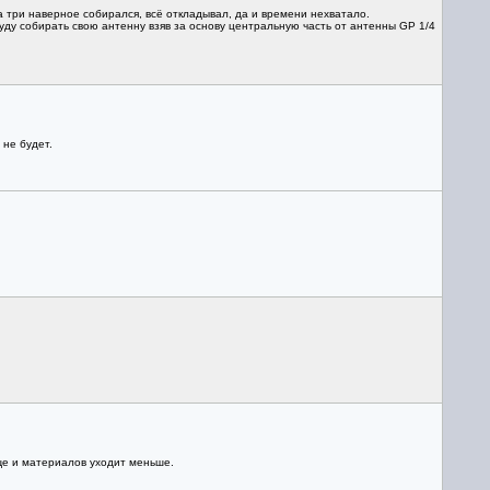
а три наверное собирался, всё откладывал, да и времени нехватало.
уду собирать свою антенну взяв за основу центральную часть от антенны GP 1/4
не будет.
ще и материалов уходит меньше.