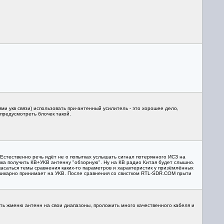
.
ми укв связи) использовать при-антенный усилитель - это хорошее дело,
предусмотреть блочек такой.
Естественно речь идёт не о попытках услышать сигнал потерянного ИСЗ на
тика получить КВ+УКВ антенну "обзорную". Ну на КВ радио Китая будет слышно.
касаться темы сравнения каких-то параметров и характеристик у призёмлённых
и шикарно принимает на УКВ. После сравнения со свистком RTL-SDR.COM прыти
ить жменю антенн на свои диапазоны, проложить много качественного кабеля и