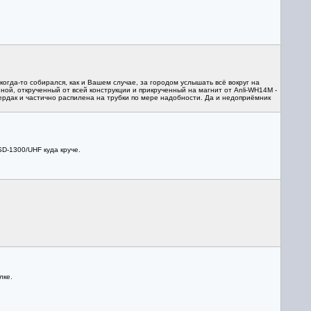
гда-то собирался, как и Вашем случае, за городом услышать всё вокруг на
ной, открученный от всей конструкции и прикрученный на магнит от Anli-WH14M -
чердак и частично распилена на трубки по мере надобности. Да и недоприёмник
SD-1300/UHF куда круче.
лке.