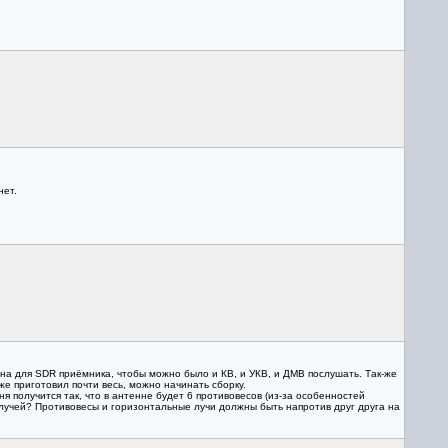
нет.
на для SDR приёмника, чтобы можно было и КВ, и УКВ, и ДМВ послушать. Так-же
 приготовил почти весь, можно начинать сборку.
 получится так, что в антенне будет 6 противовесов (из-за особенностей
 лучей? Противовесы и горизонтальные лучи должны быть напротив друг друга на