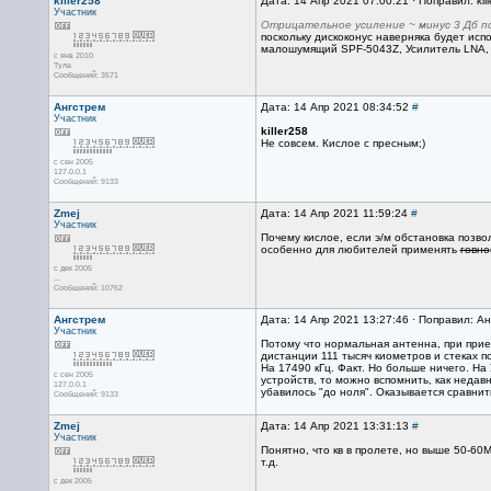
killer258
Дата: 14 Апр 2021 07:00:21 · Поправил: kil
Участник
Отрицательное усиление ~ минус 3 Дб п
поскольку дискоконус наверняка будет исп
малошумящий SPF-5043Z, Усилитель LNA, 5
с янв 2010
Тула
Сообщений: 3571
Ангстрем
Дата: 14 Апр 2021 08:34:52
#
Участник
killer258
Не совсем. Кислое с пресным;)
с сен 2005
127.0.0.1
Сообщений: 9133
Zmej
Дата: 14 Апр 2021 11:59:24
#
Участник
Почему кислое, если э/м обстановка позво
особенно для любителей применять
говно
с дек 2005
...
Сообщений: 10762
Ангстрем
Дата: 14 Апр 2021 13:27:46 · Поправил: А
Участник
Потому что нормальная антенна, при прие
дистанции 111 тысяч киометров и стеках п
На 17490 кГц. Факт. Но больше ничего. На
с сен 2005
устройств, то можно вспомнить, как неда
127.0.0.1
убавилось "до ноля". Оказывается сравнить
Сообщений: 9133
Zmej
Дата: 14 Апр 2021 13:31:13
#
Участник
Понятно, что кв в пролете, но выше 50-6
т.д.
с дек 2005
...