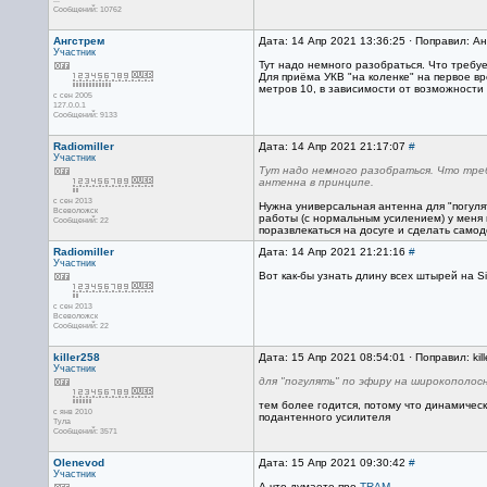
Сообщений: 10762
Ангстрем
Дата: 14 Апр 2021 13:36:25 · Поправил: А
Участник
Тут надо немного разобраться. Что требуе
Для приёма УКВ "на коленке" на первое в
метров 10, в зависимости от возможности
с сен 2005
127.0.0.1
Сообщений: 9133
Radiomiller
Дата: 14 Апр 2021 21:17:07
#
Участник
Тут надо немного разобраться. Что треб
антенна в принципе.
с сен 2013
Нужна универсальная антенна для "погуля
Всеволожск
работы (с нормальным усилением) у меня п
Сообщений: 22
поразвлекаться на досуге и сделать самоде
Radiomiller
Дата: 14 Апр 2021 21:21:16
#
Участник
Вот как-бы узнать длину всех штырей на S
с сен 2013
Всеволожск
Сообщений: 22
killer258
Дата: 15 Апр 2021 08:54:01 · Поправил: kil
Участник
для "погулять" по эфиру на широкополос
тем более годится, потому что динамическ
с янв 2010
подантенного усилителя
Тула
Сообщений: 3571
Olenevod
Дата: 15 Апр 2021 09:30:42
#
Участник
А что думаете про
TRAM