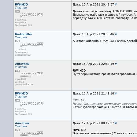
RW4HJD
Дата: 15 Апр 2021 20:41:57
#
Участник
Давно использую антенну AOR DA3000 совм
Дискоконус работает в широкой полосе. А
передачу 144 и 430, хотя по паспорту на п
с мая 2007
Жигулёвск
Сообщений: 125
Radiomiller
Дата: 15 Апр 2021 20:58:46
#
Участник
А кстати антенна TRAM 1411 очень достой
с сен 2013
Всеволожск
Сообщений: 22
Ангстрем
Дата: 15 Апр 2021 22:43:19
#
Участник
RW4HJD
Ну теперь настало время кусок проволоки н
с сен 2005
127.0.0.1
Сообщений: 9133
RW4HJD
Дата: 16 Апр 2021 21:43:16
#
Участник
RW4HJD
Ну теперь настало время кусок проволоки
Есть и кусок проволоки 42 метра, и DIAMO
с мая 2007
Жигулёвск
Сообщений: 125
Ангстрем
Дата: 17 Апр 2021 00:19:27
#
Участник
RW4HJD
Вот это ключевой момент;) У меня тоже со