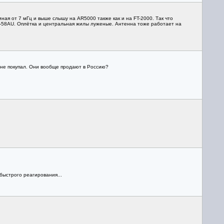
я от 7 мГц и выше слышу на AR5000 также как и на FT-2000. Так что
G-58AU. Оплётка и центральная жилы луженые. Антенна тоже работает на
о не покупал. Они вообще продают в Россию?
быстрого реагирования...