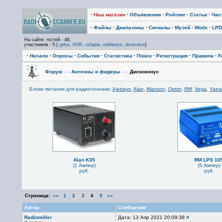
·
Наш магазин
·
Объявления
·
Рейтинг
·
Статьи
·
Час
·
Файлы
·
Диапазоны
·
Сигналы
·
Музей
·
Mods
·
LPD
На сайте: гостей - 48,
участников - 5 [
geka
,
XOR
,
ra3apw
,
edelweys
,
dxreceive
]
·
Начало
·
Опросы
·
События
·
Статистика
·
Поиск
·
Регистрация
·
Правила
·
F
Форум
—›
Антенны и фидеры
—›
Дискоконус
Блоки питания для радиотехники
:
Ajetrays
,
Alan
,
Manson
,
Optim
,
RM
,
Vega
,
Yaes
Alan K35
RM LPS 10
(1 Ампер)
(5 Ампер)
руб.
руб.
Страница:
««
»»
1
2
3
4
5
Автор
Сообщение
Radiomiller
Дата: 13 Апр 2021 20:09:38
#