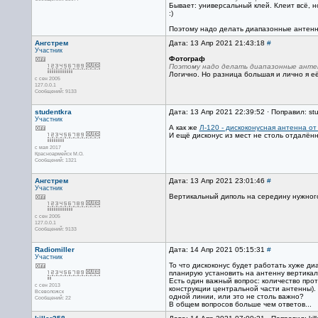
Бывает: универсальный клей. Клеит всё, н
:)
Поэтому надо делать диапазонные антенн
Ангстрем
Дата: 13 Апр 2021 21:43:18
#
Участник
Фотограф
Поэтому надо делать диапазонные анте
Логично. Но разница большая и лично я е
с сен 2005
127.0.0.1
Сообщений: 9133
studentkra
Дата: 13 Апр 2021 22:39:52 · Поправил: st
Участник
А как же
Л-120 - дискоконусная антенна о
И ещё дисконус из мест не столь отдалён
с мая 2017
Красноармейск М.О.
Сообщений: 1321
Ангстрем
Дата: 13 Апр 2021 23:01:46
#
Участник
Вертикальный диполь на середину нужног
с сен 2005
127.0.0.1
Сообщений: 9133
Radiomiller
Дата: 14 Апр 2021 05:15:31
#
Участник
То что дискоконус будет работать хуже д
планирую установить на антенну вертикал
Есть один важный вопрос: количество прот
с сен 2013
конструкции центральной части антенны).
Всеволожск
одной линии, или это не столь важно?
Сообщений: 22
В общем вопросов больше чем ответов...