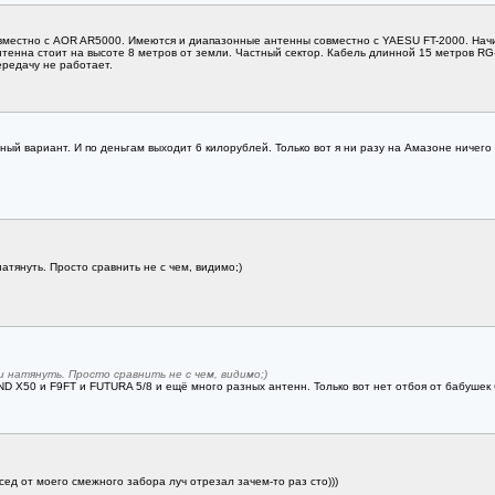
естно с AOR AR5000. Имеются и диапазонные антенны совместно с YAESU FT-2000. Начина
нтенна стоит на высоте 8 метров от земли. Частный сектор. Кабель длинной 15 метров R
ередачу не работает.
ный вариант. И по деньгам выходит 6 килорублей. Только вот я ни разу на Амазоне ничег
атянуть. Просто сравнить не с чем, видимо;)
 натянуть. Просто сравнить не с чем, видимо;)
ND X50 и F9FT и FUTURA 5/8 и ещё много разных антенн. Только вот нет отбоя от бабушек 
сед от моего смежного забора луч отрезал зачем-то раз сто)))