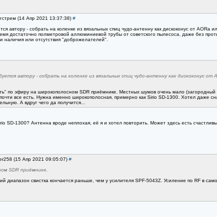
нгстрем (14 Апр 2021 13:37:38)
#
тся автору - собрать на коленке из вязальных спиц чудо-антенну как дискоконус от AORа и
ремя достаточно полметровой аллюминиевой трубы от советского пылесоса, даже без проти
 и наличия или отсутствия "доброжелателей".
уется автору - собрать на коленке из вязальных спиц чудо-антенну как дискоконус о
ть" по эфиру на широкополосном SDR приёмнике. Местных шумов очень мало (загородный 
очти все есть. Нужна именно широкополосная, примерно как Sirio SD-1300. Хотел даже сн
льную. А вдруг чего да получится...
irio SD-1300? Антенна вроде неплохая, её я и хотел повторить. Может здесь есть счастли
ler258 (15 Апр 2021 09:05:07)
#
ном SDR приёмнике.
ий диапазон свистка кончается раньше, чем у усилителя SPF-5043Z. Усиление по RF в сам