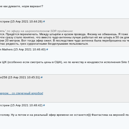
е как думаете, норм вариант?
нгстрем (15 Апр 2021 10:44:26)
#
лять" по эфиру на широкополосном SDR приёмнике
ся. Придётся переключать. Между штырём и куском провода. Физику не обманешь. Я тоже ко
ти сразу стало понятно, что вместо чудо-антенны лучше работал её же штырь в 50 см дли
олоки 20 метров. Вот тогда эфир ожил. В последствии чудо антенна была переброшена на 
йчас редкость, грех суррогатными безделушками пользоваться.
m Mathers (15 Апр 2021 10:46:40)
#
/К (особенно если смотреть цены в США), но по качеству и кондовости исполнения Sirio 
ler258 (15 Апр 2021 10:45:31)
#
мером... со спичечный коробок!
нгстрем (15 Апр 2021 10:48:42)
#
голову. Ну а потом и на реальный эфир времени не останется))) Фантастика на верхней по