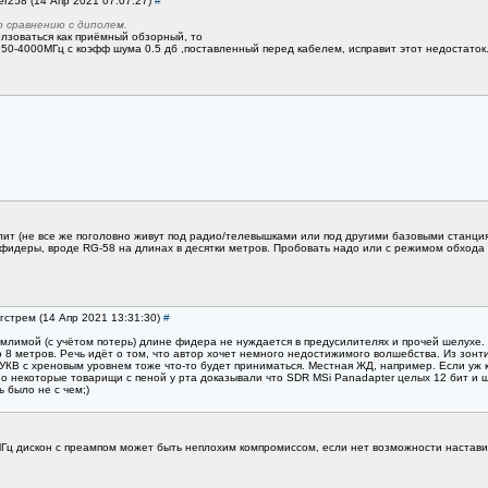
ler258 (14 Апр 2021 07:07:27)
#
о сравнению с диполем.
олзоваться как приёмный обзорный, то
0-4000МГц с коэфф шума 0.5 дб ,поставленный перед кабелем, исправит этот недостаток
лит (не все же поголовно живут под радио/телевышками или под другими базовыми станция
фидеры, вроде RG-58 на длинах в десятки метров. Пробовать надо или с режимом обхода 
нгстрем (14 Апр 2021 13:31:30)
#
млимой (с учётом потерь) длине фидера не нуждается в предусилителях и прочей шелухе. 
о 8 метров. Речь идёт о том, что автор хочет немного недостижимого волшебства. Из зон
 УКВ с хреновым уровнем тоже что-то будет приниматься. Местная ЖД, например. Если уж 
вно некоторые товарищи с пеной у рта доказывали что SDR MSi Panadapter целых 12 бит 
 было не с чем;)
0МГц дискон с преампом может быть неплохим компромиссом, если нет возможности настав