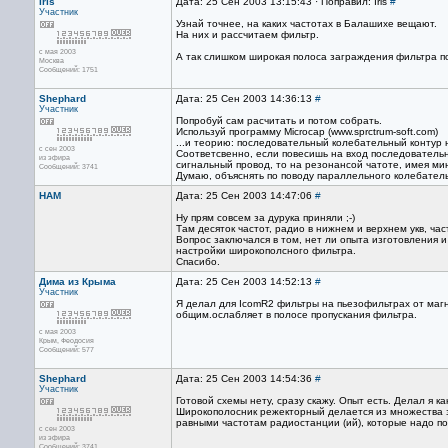
Iris
Дата: 25 Сен 2003 13:15:43 · Поправил: Iris
#
Участник
Узнай точнее, на каких частотах в Балашихе вещают.
На них и рассчитаем фильтр.
с мая 2003
А так слишком широкая полоса заграждения фильтра по
Москва
Сообщений: 1751
Shephard
Дата: 25 Сен 2003 14:36:13
#
Участник
Попробуй сам расчитать и потом собрать.
Используй программу Microcap (www.sprctrum-soft.com)
...и теорию: последовательный колебательный контур
с сен 2003
Соответсвенно, если повесишь на вход последователь
из эфира
сигнальный провод, то на резонансой чатоте, имея мин
Сообщений: 3741
Думаю, объяснять по поводу параллельного колебательн
HАМ
Дата: 25 Сен 2003 14:47:06
#
Ну прям совсем за дурука приняли ;-)
Там десяток частот, радио в нижнем и верхнем укв, час
Вопрос заключался в том, нет ли опыта изготовления и
настройки широкополсного фильтра.
Спасибо.
Дима из Крыма
Дата: 25 Сен 2003 14:52:13
#
Участник
Я делал для IcomR2 фильтры на пьезофильтрах от магн
общим.ослабляет в полосе пропускания фильтра.
с мая 2003
Крым, Феодосия
Сообщений: 577
Shephard
Дата: 25 Сен 2003 14:54:36
#
Участник
Готовой схемы нету, сразу скажу. Опыт есть. Делал я ка
Широкополосник режекторный делается из множества зв
равными частотам радиостанции (ий), которые надо под
с сен 2003
из эфира
Сообщений: 3741