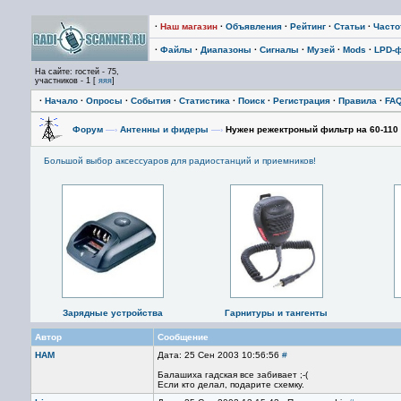
·
Наш магазин
·
Объявления
·
Рейтинг
·
Статьи
·
Част
·
Файлы
·
Диапазоны
·
Сигналы
·
Музей
·
Mods
·
LPD-
На сайте: гостей - 75,
участников - 1 [
яяя
]
·
Начало
·
Опросы
·
События
·
Статистика
·
Поиск
·
Регистрация
·
Правила
·
FA
Форум
—›
Антенны и фидеры
—›
Нужен режектроный фильтр на 60-110
Большой выбор аксессуаров для радиостанций и приемников!
Зарядные устройства
Гарнитуры и тангенты
Автор
Сообщение
HАМ
Дата: 25 Сен 2003 10:56:56
#
Балашиха гадская все забивает ;-(
Если кто делал, подарите схемку.