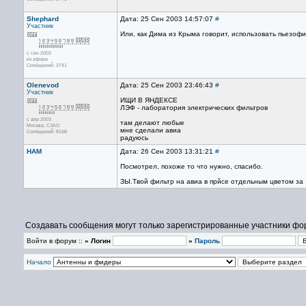
Shephard
Дата: 25 Сен 2003 14:57:07
#
Участник
Или, как Дима из Крыма говорит, использовать пьезоф
с сен 2003
из эфира
Сообщений: 3741
Olenevod
Дата: 25 Сен 2003 23:46:43
#
Участник
ИЩИ В ЯНДЕКСЕ
ЛЭФ - лаборатория электрических фильтров
с апр 2003
там делают любые
Москва, СЗАО
мне сделали авиа
Сообщений: 8168
радуюсь
HAM
Дата: 26 Сен 2003 13:31:21
#
Посмотрел, похоже то что нужно, спасибо.
ЗЫ.Твой фильтр на авиа в прйсе отдельным цветом за 1
Создавать сообщения могут только зарегистрированные участники фо
Войти в форум ::
» Логин
»
Пароль
Начало