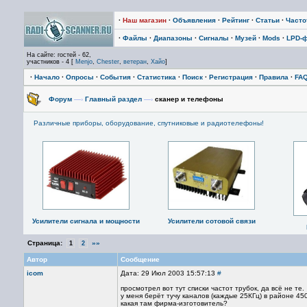
·
Наш магазин
·
Объявления
·
Рейтинг
·
Статьи
·
Част
·
Файлы
·
Диапазоны
·
Сигналы
·
Музей
·
Mods
·
LPD-
На сайте: гостей - 62,
участников - 4 [
Menjo
,
Chester
,
ветеран
,
Хайо
]
·
Начало
·
Опросы
·
События
·
Статистика
·
Поиск
·
Регистрация
·
Правила
·
FA
Форум
—›
Главный раздел
—›
сканер и телефоны
Различные приборы, оборудование, спутниковые и радиотелефоны!
Усилители сигнала и мощности
Усилители сотовой связи
Страница:
»»
1
2
Автор
Сообщение
icom
Дата: 29 Июл 2003 15:57:13
#
просмотрел вот тут списки частот трубок, да всё не те.
у меня берёт тучу каналов (каждые 25КГц) в районе 45
какая там фирма-изготовитель?