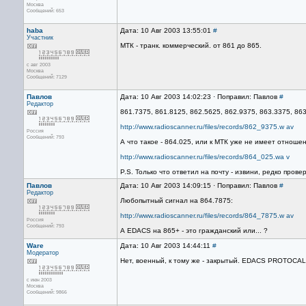
Москва
Сообщений: 653
haba
Дата: 10 Авг 2003 13:55:01
#
Участник
МТК - транк. коммерческий. от 861 до 865.
с авг 2003
Москва
Сообщений: 7129
Павлов
Дата: 10 Авг 2003 14:02:23 · Поправил: Павлов
#
Редактор
861.7375, 861.8125, 862.5625, 862.9375, 863.3375, 863.
http://www.radioscanner.ru/files/records/862_9375.w av
Россия
Сообщений: 793
А что такое - 864.025, или к МТК уже не имеет отношен
http://www.radioscanner.ru/files/records/864_025.wa v
P.S. Только что ответил на почту - извини, редко прове
Павлов
Дата: 10 Авг 2003 14:09:15 · Поправил: Павлов
#
Редактор
Любопытный сигнал на 864.7875:
http://www.radioscanner.ru/files/records/864_7875.w av
Россия
Сообщений: 793
А EDACS на 865+ - это гражданский или... ?
Ware
Дата: 10 Авг 2003 14:44:11
#
Модератор
Нет, военный, к тому же - закрытый. EDACS PROTOCA
с июн 2003
Москва
Сообщений: 9866