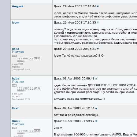
Андрей
Дата: 29 Июл 2003 17:14:44
#
icom
, насчет "в Москве "была отключена шифровка мо
связь цифровая, и для неё нужны цифровые ушы. скан
icom
Дата: 29 Июл 2003 17:30:35
#
почему? подключи один конец шнурка в обход унч к ска
другой к микрофону звук. карты компа, настройся и пи
я извиняюсь кто не так понял
по телевизору слышал, что шифровка была отключена 
чтобы прослушать разговоры боевиков, задумавших тер
geka
Дата: 29 Июл 2003 20:06:31
#
Участник
icom
Ты чё прикалываешься? 8-O
с мар 2003
Москва
Сообщений: 2347
haba
Дата: 03 Авг 2003 05:06:48
#
Участник
дядь. было отключено ДОПОЛНИТЕЛЬНОЕ ШИФРОВАНИЕ. 
его в оффлайне на компьютере не зная контрольной су
удастся ни при каком раскладе. ну почти ни при каком.
с авг 2003
Москва
слушать надо на коммутаторе... :)
Сообщений: 7129
flash
Дата: 09 Авг 2003 20:12:54
#
вот так и рождаются легенды...
Dimik
Дата: 10 Авг 2003 01:59:47
#
Участник
2icom
В диапазоне 800-900 отлично слышно AMPS. Еще в Москв
с апр 2003