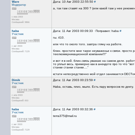
Ware
Дата: 10 Авг 2003 22:55:50
#
Модератор
а, так там ставят на 300 ? (или какой там у нее реком
с июн 2003
Москва
Сообщений: 9866
haba
Дата: 11 Авг 2003 00:09:33 · Поправил: haba
#
Участник
гы. 410.
или что то около того. завтра гляну на работе.
с авг 2003
Москва
блин. простите мне такое неуваженье к связи. просто р
Сообщений: 7129
теелкоммуникационной компании!!!"
и вот я в ней. блин.связь уважаю на самом деле. работ
то уплыл весь. примерно как в анекдоте про то что "во
станки станки станки...."
кстати непосредственно мой отдел занимается DECTом.
Dimik
Дата: 11 Авг 2003 00:23:59
#
Участник
Haba, оставь, плиз, мыло. Есть пару вопросов по декту.
с апр 2003
Москва
Сообщений: 653
haba
Дата: 11 Авг 2003 00:32:36
#
Участник
terra375@mail.ru
с авг 2003
Москва
Сообщений: 7129