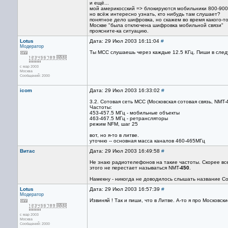
и ещё...
мой америкосский => блокируются мобильники 800-90
но всёж интересно узнать, кто нибудь там слушает?
понятное дело шифровка, но скажем во время какого-то
Москве "была отключена шифровка мобильной связи"
проясните-ка ситуацию.
Lotus
Дата: 29 Июл 2003 16:11:04
#
Модератор
Ты МСС слушаешь через каждые 12.5 КГц. Пиши в след
с мар 2003
Москва
Сообщений: 2000
icom
Дата: 29 Июл 2003 16:33:02
#
3.2. Сотовая сеть МСС (Московская сотовая связь, NMT-
Частоты:
453-457.5 МГц - мобильные объекты
463-467.5 МГц - ретрансляторы
режим NFM, шаг 25
вот, но я-то в литве.
уточню -- основная масса каналов 460-465МГц
Витас
Дата: 29 Июл 2003 16:49:58
#
Не знаю радиотелефонов на такие частоты. Скорее всег
этого не перестает называться NMT-
450
.
Намекну - никогда не доводилось слышать название Com
Lotus
Дата: 29 Июл 2003 16:57:39
#
Модератор
Извиняй ! Так и пиши, что в Литве. А-то я про Московс
с мар 2003
Москва
Сообщений: 2000