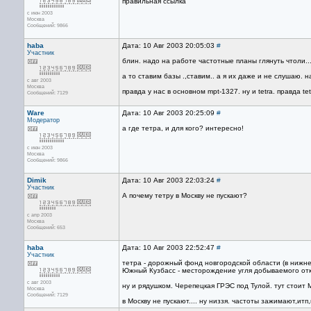
правильная ссылка
с июн 2003
Москва
Сообщений: 9866
haba
Дата: 10 Авг 2003 20:05:03
#
Участник
блин. надо на работе частотные планы глянуть чтоли...
а то ставим базы .,ставим.. а я их даже и не слушаю. н
с авг 2003
Москва
правда у нас в основном mpt-1327. ну и tetra. правда tet
Сообщений: 7129
Ware
Дата: 10 Авг 2003 20:25:09
#
Модератор
а где тетра, и для кого? интересно!
с июн 2003
Москва
Сообщений: 9866
Dimik
Дата: 10 Авг 2003 22:03:24
#
Участник
А почему тетру в Москву не пускают?
с апр 2003
Москва
Сообщений: 653
haba
Дата: 10 Авг 2003 22:52:47
#
Участник
тетра - дорожный фонд новгородской области (в нижне
Южный Кузбасс - месторождение угля добываемого отк
с авг 2003
ну и рядушком. Черепецкая ГРЭС под Тулой. тут стоит M
Москва
Сообщений: 7129
в Москву не пускают.... ну низзя. частоты зажимают,ит