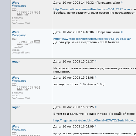
Ware
Дата: 10 Авг 2003 14:46:32 · Поправил: Ware
#
Модератор
http://www.radioscanner.ru/files/records/864_7875.w av
- э
Вообще, легко отличить: если постоянно прочавкивает к
с июн 2003
Москва
Сообщений: 9866
Ware
Дата: 10 Авг 2003 14:48:06 · Поправил: Ware
#
Модератор
http://www.radioscanner.ru/files/records/862_9375.w av
Да, это упр. канал смартзоны - 3600 бит/сек
с июн 2003
Москва
Сообщений: 9866
roger
Дата: 10 Авг 2003 15:51:37
#
Интересно, а как правильнее в радиосвязи указывать ск
непонятно.
Ware
Дата: 10 Авг 2003 15:53:08
#
Модератор
это одно и то же: 1 бит/сек = 1 бод
с июн 2003
Москва
Сообщений: 9866
roger
Дата: 10 Авг 2003 15:58:25
#
В том то и дело, что не одно и тоже. По крайней мере
http://mgul.ac.ru/~t-alex/Linux/Serial-HOWTO/Seria l-howt
Ware
Дата: 10 Авг 2003 16:02:09
#
Модератор
ну да, последнее время появились новые протоколы, п