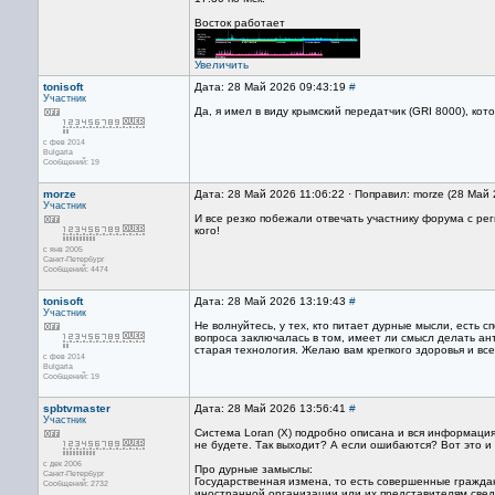
Восток работает
Увеличить
tonisoft
Дата: 28 Май 2026 09:43:19
#
Участник
Да, я имел в виду крымский передатчик (GRI 8000), ко
с фев 2014
Bulgaria
Сообщений: 19
morze
Дата: 28 Май 2026 11:06:22 · Поправил: morze (28 Май
Участник
И все резко побежали отвечать участнику форума с ре
кого!
с янв 2005
Санкт-Петербург
Сообщений: 4474
tonisoft
Дата: 28 Май 2026 13:19:43
#
Участник
Не волнуйтесь, у тех, кто питает дурные мысли, есть с
вопроса заключалась в том, имеет ли смысл делать ант
старая технология. Желаю вам крепкого здоровья и все
с фев 2014
Bulgaria
Сообщений: 19
spbtvmaster
Дата: 28 Май 2026 13:56:41
#
Участник
Система Loran (Х) подробно описана и вся информация 
не будете. Так выходит? А если ошибаются? Вот это и
с дек 2006
Про дурные замыслы:
Санкт-Петербург
Государственная измена, то есть совершенные гражд
Сообщений: 2732
иностранной организации или их представителям свед