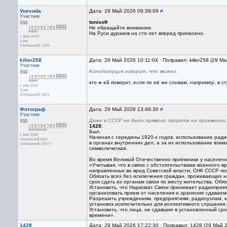
Voevoda
Дата: 29 Май 2026 09:39:09
#
Участник
tonisoft
Не обращайте внимания.
На Руси дураков на сто лет вперед припасено.
с фев 2019
Саки
Сообщений: 1059
killer258
Дата: 29 Май 2026 10:11:04 · Поправил: killer258 (29 М
Участник
Конституция говорит, что можно.
кто ж ей поверит, если по её же словам, например, в стране 
с янв 2010
Тула
Сообщений: 3571
Фотограф
Дата: 29 Май 2026 13:46:30
#
Участник
Даже в СССР не было прямого запрета на приемники
1428
:
Был.
с янв 2006
Начиная с середины 1920-х годов, использование ра
Чкаловский-Круг
в органах внутренних дел, а за их использование взим
Сообщений: 25077
символическая.
Во время Великой Отечественно приёмники у населени
«Учитывая, что в связи с обстоятельствами военного 
направленных во вред Советской власти, СНК СССР по
Обязать всех без исключения граждан, проживающих 
срок сдать их органам связи по месту жительства. Об
Установить, что Наркомат Связи принимает радиоприе
организовать прием от населения и хранение сдаваем
Разрешить учреждениям, предприятиям, радиоузлам, 
установок исключительно для коллективного слушания
Установить, что лица, не сдавшие в установленный ср
времени».
1428
Дата: 29 Май 2026 17:22:30 · Поправил: 1428 (29 Май 