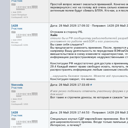
Участник
Простой вопрос может оказаться приманкой. Конечно в
перевернулся с ног на голову. всё очень сильно измен
антенным полем будут сбивать БПЛА. Кто-как, а я пос
с янв 2005
Санкт-Петербург
Сообщений: 4474
1428
Дата: 28 Май 2026 17:09:32 · Поправил: 1428 (28 Май 
Участник
Отложим в сторону РБ.
Хайо
стоило бы в РФ сообществу радиолюбителей разра
с мая 2004
регламент по работе webSDR и его узаконить
Москва
Вы сами себя слышите?
Сообщений: 6335
Вы предлагаете узаконить приемник. После, примутся у
например Вашу деятельность по переделкам ВЭФов/Ок
вмешательством в схему изменяете характеристики, чт
информацию распространяемую недружественными ст
Конституции РФ недостаточно для доступа к приемник
29.4 Каждый имеет право свободно искать, получать, п
распространять информацию любым законным способ
...нарушать базовое правило. Можете всё принимать,
Конституция говорит, что можно.
Voevoda
Дата: 28 Май 2026 17:33:49
#
Участник
И все резко побежали отвечать участнику форума с 
для кого!
Вот такие и строчили доносы, по которым и сажали "ан
с фев 2019
Саки
Сообщений: 1059
1428
Дата: 28 Май 2026 17:44:53 · Поправил: 1428 (28 Май 
Участник
Специально изучал СДР европейские приемники. Все б
для широкополосного приема. Везде только паяльные 
Интересно, а почему?
с мая 2004