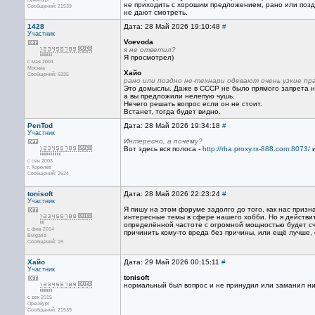
не приходить с хорошим предложением, рано или позд
Сообщений: 21539
не дают смотреть.
1428
Дата: 28 Май 2026 19:10:48
#
Участник
Voevoda
я не ответил?
Я просмотрел)
с мая 2004
Москва
Хайо
Сообщений: 6335
рано или поздно не-технари одевают очень узкие пр
Это домыслы. Даже в СССР не было прямого запрета н
а вы предложили нелепую чушь.
Нечего решать вопрос если он не стоит.
Встанет, тогда будет видно.
PenTod
Дата: 28 Май 2026 19:34:18
#
Участник
Интересно, а почему?
Вот здесь вся полоса -
http://rha.proxy.rx-888.com:8073/
и
с сен 2003
г. Королёв
Сообщений: 2624
tonisoft
Дата: 28 Май 2026 22:23:24
#
Участник
Я пишу на этом форуме задолго до того, как нас приз
интересные темы в сфере нашего хобби. Но я действит
определённой частоте с огромной мощностью будет счи
с фев 2014
причинить кому-то вреда без причины, или ещё лучше,
Bulgaria
Сообщений: 19
Хайо
Дата: 29 Май 2026 00:15:11
#
Участник
tonisoft
нормальный был вопрос и не принудил или заманил ник
с дек 2015
Оренбург
Сообщений: 21539