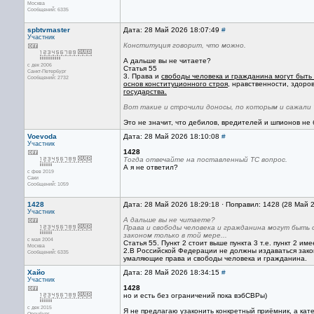
Москва
Сообщений: 6335
spbtvmaster
Дата: 28 Май 2026 18:07:49
#
Участник
Конституция говорит, что можно.
А дальше вы не читаете?
с дек 2006
Статья 55
Санкт-Петербург
3. Права и
свободы человека и гражданина могут быт
Сообщений: 2732
основ конституционного строя
, нравственности, здоро
государства.
Вот такие и строчили доносы, по которым и сажали "
Это не значит, что дебилов, вредителей и шпионов не 
Voevoda
Дата: 28 Май 2026 18:10:08
#
Участник
1428
Тогда отвечайте на поставленный ТС вопрос.
А я не ответил?
с фев 2019
Саки
Сообщений: 1059
1428
Дата: 28 Май 2026 18:29:18 · Поправил: 1428 (28 Май 
Участник
А дальше вы не читаете?
Права и свободы человека и гражданина могут быть
законом только в той мере...
с мая 2004
Статья 55. Пункт 2 стоит выше пункта 3 т.е. пункт 2 им
Москва
2.В Российской Федерации не должны издаваться зак
Сообщений: 6335
умаляющие права и свободы человека и гражданина.
Хайо
Дата: 28 Май 2026 18:34:15
#
Участник
1428
но и есть без ограничений пока вэбСВРы)
с дек 2015
Я не предлагаю узаконить конкретный приёмник, а кат
Оренбург