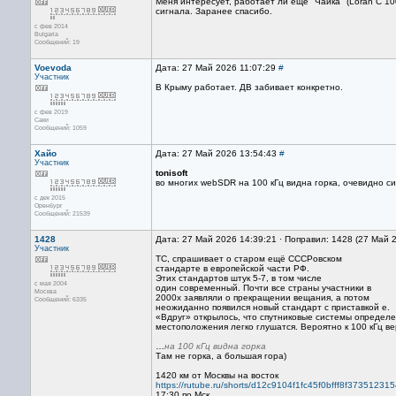
Меня интересует, работает ли еще "Чайка" (Loran C 10
сигнала. Заранее спасибо.
с фев 2014
Bulgaria
Сообщений: 19
Voevoda
Дата: 27 Май 2026 11:07:29
#
Участник
В Крыму работает. ДВ забивает конкретно.
с фев 2019
Саки
Сообщений: 1059
Хайо
Дата: 27 Май 2026 13:54:43
#
Участник
tonisoft
во многих webSDR на 100 кГц видна горка, очевидно с
с дек 2015
Оренбург
Сообщений: 21539
1428
Дата: 27 Май 2026 14:39:21 · Поправил: 1428 (27 Май 
Участник
ТС, спрашивает о старом ещё СССРовском
стандарте в европейской части РФ.
Этих стандартов штук 5-7, в том числе
с мая 2004
один современный. Почти все страны участники в
Москва
2000х заявляли о прекращении вещания, а потом
Сообщений: 6335
неожиданно появился новый стандарт с приставкой е.
«Вдруг» открылось, что спутниковые системы определ
местоположения легко глушатся. Вероятно к 100 кГц ве
…
на 100 кГц видна горка
Там не горка, а большая гора)
1420 км от Москвы на восток
https://rutube.ru/shorts/d12c9104f1fc45f0bfff8f373512315
17:30 по Мск.