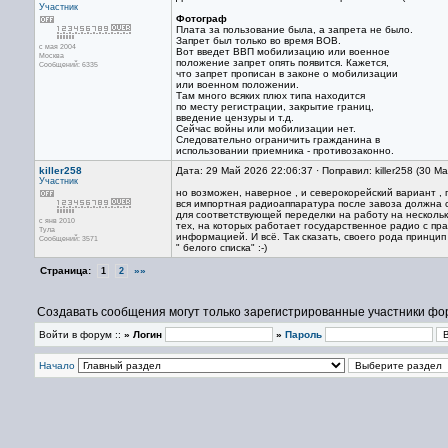
Участник
Фотограф
Плата за пользование была, а запрета не было.
Запрет был только во время ВОВ.
с мая 2004
Вот введет ВВП мобилизацию или военное
Москва
положение запрет опять появится. Кажется,
Сообщений: 6335
что запрет прописан в законе о мобилизации
или военном положении.
Там много всяких плюх типа находится
по месту регистрации, закрытие границ,
введение цензуры и т.д.
Сейчас войны или мобилизации нет.
Следовательно ограничить гражданина в
использовании приемника - противозаконно.
killer258
Дата: 29 Май 2026 22:06:37 · Поправил: killer258 (30 М
Участник
но возможен, наверное , и северокорейский вариант , 
вся импортная радиоаппаратура после завоза должна 
для соответствующей переделки на работу на нескольк
с янв 2010
тех, на которых работает государственное радио с пр
Тула
информацией. И всё. Так сказать, своего рода принцип
Сообщений: 3571
" белого списка" :-)
Страница:
»»
1
2
Создавать сообщения могут только зарегистрированные участники фо
Войти в форум ::
» Логин
»
Пароль
Начало