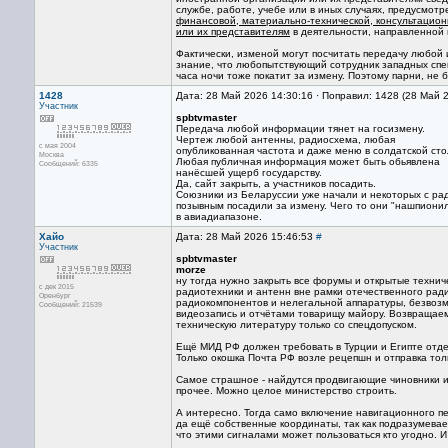
службе, работе, учебе или в иных случаях, предусмо
финансовой, материально-технической, консультацио
или их представителям
в деятельности, направленной 
Фактически, изменой могут посчитать передачу любой
знание, что любопытствующий сотрудник западных спец
часа ночи тоже покатит за измену. Поэтому парни, не
1428
Дата: 28 Май 2026 14:30:16 · Поправил: 1428 (28 Май 
Участник
spbtvmaster
Передача любой информации тянет на госизмену.
Чертеж любой антенны, радиосхема, любая
с мая 2004
опубликованная частота и даже меню в солдатской сто
Москва
Любая публичная информация может быть обьявлена
Сообщений: 6335
нанёсшей ущерб государству.
Да, сайт закрыть, а участников посадить.
Союзники из Беларуссии уже начали и некоторых с р
позывным посадили за измену. Чего то они "нашпион
в авиадиапазоне.
Хайо
Дата: 28 Май 2026 15:46:53
#
Участник
spbtvmaster
morze
ну тогда нужно закрыть все форумы и открытые техни
с дек 2015
радиотехники и антенн вне рамки отечественного рад
Оренбург
радиокомпонентов и нелегальной аппаратуры, безвозм
Сообщений: 21539
видеозапись и отчётами товарищу майору. Возвращаем
техническую литературу только со спецдопуском.
Ещё МИД РФ должен требовать в Турции и Египте отдел
Только окошка Почта РФ возле рецепшн и отправка толь
Самое страшное - найдутся продвигающие чиновники и 
прочее. Можно целое министерство строить.
А интересно. Тогда само включение навигационного пе
да ещё собственные координаты, так как подразумевает
что этими сигналами может пользоваться кто угодно. 