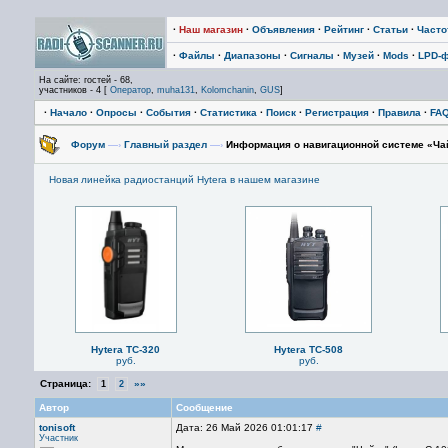
·
Наш магазин
·
Объявления
·
Рейтинг
·
Статьи
·
Част
·
Файлы
·
Диапазоны
·
Сигналы
·
Музей
·
Mods
·
LPD-
На сайте: гостей - 68,
участников - 4 [
Оператор
,
muha131
,
Kolomchanin
,
GUS
]
·
Начало
·
Опросы
·
События
·
Статистика
·
Поиск
·
Регистрация
·
Правила
·
FA
Форум
—›
Главный раздел
—›
Информация о навигационной системе «Ча
Новая линейка радиостанций Hytera в нашем магазине
Hytera TC-320
Hytera TC-508
руб.
руб.
Страница:
»»
1
2
Автор
Сообщение
tonisoft
Дата: 26 Май 2026 01:01:17
#
Участник