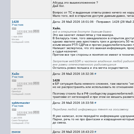
Абсурд это вышеизложенное ?
Дай бог.
Вопрос от ТС и выданные ответы ровно ничего не нар
Мало того, всё в открытом доступе давным-давно, чита
1428
Дата: 28 Май 2026 16:01:06 · Поправил: 1428 (28 Май 
Участник
Хайо
,
всё в открытом доступе давным-давно
Это как захочет левая пятка у тов маиора.
с мая 2004
В Беларусь тоже, того авиадиапазон в открытом досту
Москва
однако хватило ума арестовать трех и допросить 50 че
Сообщений: 6335
изъяв мешок РТЛ СДРов и прочих радиолюбительских 
Напишет экспертиза, что это важная информация, прок
а судья назначит.
Притом все три стороны и понятия не имеют в техничес
Запретим webSDR и частное владение любой радиот
вне рамки отечественного радиовещания
Осталось ровно полшага и эта мечта осуществится.
Хайо
Дата: 28 Май 2026 16:32:36
#
Участник
1428
в БР ситуация была немного сложнее, там хватило "н
но не распространять или использовать по отношению 
с дек 2015
Оренбург
Поэтому стоило бы в РФ сообществу радиолюбителей р
Сообщений: 21539
трактовки от нетехнарей и при этом не мешать развит
spbtvmaster
Дата: 28 Май 2026 16:33:58
#
Участник
Передача любой информации тянет на госизмену.
Я уже написал, если передаёте информацию цэрэушнику 
с дек 2006
Парни, речь то не про фантазии и извращения которые
Санкт-Петербург
до смеха.
Сообщений: 2732
morze
Дата: 28 Май 2026 16:43:23
#