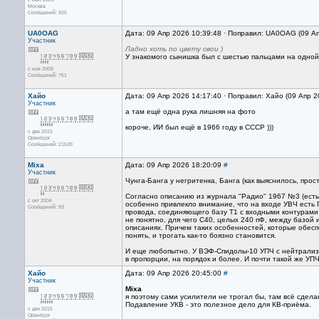
Москва
Сообщений: 925
UA0OAG
Дата: 09 Апр 2026 10:39:48 · Поправил: UA0OAG (09 А
Участник
Ладно хоть по цвету свои )
У знакомого сынишка был с шестью пальцами на одной ру
с ноя 2009
Сообщений: 751
Хайо
Дата: 09 Апр 2026 14:17:40 · Поправил: Хайо (09 Апр 
Участник
а там ещё одна рука лишняя на фото
короче, ИИ был ещё в 1966 году в СССР )))
с дек 2015
Оренбург
Сообщений: 21539
Mixa
Дата: 09 Апр 2026 18:20:09
#
Участник
Чунга-Банга у негритенка, Банга (как выяснилось, прос
Согласно описанию из журнала "Радио" 1967 №3 (есть 
с окт 2004
особенно привлекло внимание, что на входе УВЧ есть
Сообщений: 93
провода, соединяющего базу Т1 с входными контурами. 
не понятно, для чего С40, целых 240 пФ, между базой 
описаниях. Причем таких особенностей, которые обесп
понять, и трогать как-то боязно становится.
И еще любопытно. У ВЭФ-Спидолы-10 УПЧ с нейтрализац
в пропорции, на порядок и более. И почти такой же УПЧ
Хайо
Дата: 09 Апр 2026 20:45:00
#
Участник
Mixa
я поэтому сами усилители не трогал бы, там всё сдела
Подавление УКВ - это полезное дело для КВ-приёма.
с дек 2015
Оренбург