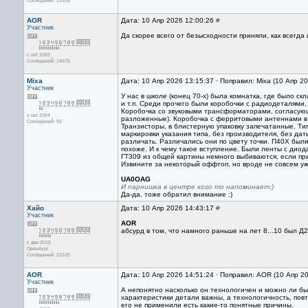
Сообщений: 21539
AOR
Дата: 10 Апр 2026 12:00:26
#
Участник
Да скорее всего от безысходности приняли, как всегда 
с окт 2003
Сообщений: 14675
Mixa
Дата: 10 Апр 2026 13:15:37 · Поправил: Mixa (10 Апр 2
Участник
У нас в школе (конец 70-х) была комнатка, где было с
и т.п. Среди прочего были коробочки с радиодеталями
Коробочка со звуковыми трансформаторами, согласующи
с окт 2004
разложенные). Коробочка с ферритовыми антеннами в 
Сообщений: 93
Транзисторы, в блистерную упаковку запечатанные. Типы
маркировки указания типа, без производителя, без дат
различать. Различались они по цвету точки. П40X были
похоже. И к чему такое вступление. Были ленты с диод
ГТ309 из общей картины немного выбиваются, если прие
Извините за некоторый оффтоп, но вроде не совсем уж
UA0OAG
И парнишка в центре кого то напоминает:)
Да-да, тоже обратил внимание :)
Хайо
Дата: 10 Апр 2026 14:43:17
#
Участник
AOR
абсурд в том, что намного раньше на лет 8...10 был Д
с дек 2015
Оренбург
Сообщений: 21539
AOR
Дата: 10 Апр 2026 14:51:24 · Поправил: AOR (10 Апр 2
Участник
А непонятно насколько он технологичен и можно ли бы
характеристики детали важны, а технологичность, пов
его не применили есть какие-то понятные причины.