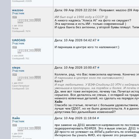
Сообщений: 21539
wazzoo
Дата: 09 Апр 2026 22:22:04 · Поправил: wazzoo (09 Ап
Участник
ИИ был ещё в 1966 году в СССР )))
А никого надпись "Алиса AI" на фото не смущает?
Эта картинка и есть ИИ - только современный )
с авг 2016
И одна банга без антенны, у второй буквы пляшут. Тип
Псков
Сообщений: 7674
UA0OAG
Дата: 10 Апр 2026 04:42:47
#
Участник
И парнишка в центре кого то напоминает:)
с ноя 2009
Сообщений: 751
steps
Дата: 10 Апр 2026 10:00:47
#
Участник
Коллеги, рад, что Вас повеселила картинка. Конечно э
И парнишка в центре кого то напоминает:)
Кого?
с дек 2010
И еще любопытно. У ВЭФ-Спидолы-10 УПЧ с нейтрализ
Санкт-Петербург
уменьшив в пропорции, на порядок и более. И почти т
Сообщений: 116
Да, мне вот тоже интересно, почему так. Почитал ист
серьезно. Все делалось не спеша, с оглядкой на трад
немного копеечных деталей, но сделать на порядок лу
Хайо
Спасибо за статью, почитал с большим удовольствием,
лучше чем ГД507, но не было доказательств. А в данн
допустима без дальнейших изменений?
Хайо
Дата: 10 Апр 2026 11:18:04
#
Участник
при замене на Д311 меняются напряжения по постоянке
подкорректировать R24R28. Это я выше описал. Д311 т
Д9 просто не успевает на 465кГц работать по огибающ
с дек 2015
Интересно бы узнать ФИО, кто принял это решение)))
Оренбург