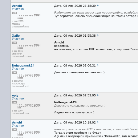
Arnold
Дата: 08 Апр 2026 23:48:39
#
Участник
Работает, но есть треск при перестройке, возбуды 
Тут вероятно, окислились скользящие контакты ротора
с июл 2005
Москва
Сообщений: 925
Хайо
Дата: 09 Апр 2026 01:55:38
#
Участник
Arnold
вероятно,
но повезло, что это не КПЕ в пластике, а хороший "л
с дек 2015
Оренбург
Сообщений: 21539
Nefteugansk24
Дата: 09 Апр 2026 07:06:31
#
Участник
Девочке с пальцами не повезло. )
с сен 2007
ХМАО-Югра
Сообщений: 420
opty
Дата: 09 Апр 2026 07:53:05
#
Участник
Nefteugansk24
Девочке с пальцами не повезло. )
с авг 2007
Ладно хоть по цвету свои )
Сообщений: 385
Arnold
Дата: 09 Апр 2026 10:18:02
#
Участник
повезло, что это не КПЕ в пластике, а хороший "ла
Тогда с этим проблем не будет.
А у меня очередной приемничек "Вега-404", там в пла
с июл 2005