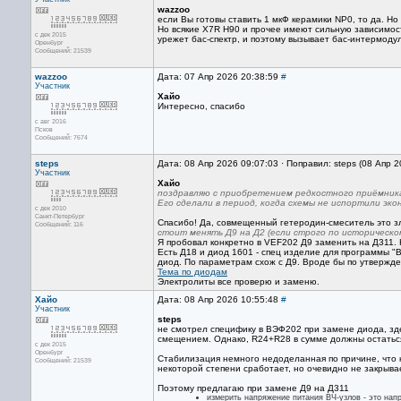
wazzoo
если Вы готовы ставить 1 мкФ керамики NP0, то да. Но
Но всякие X7R Н90 и прочее имеют сильную зависимос
с дек 2015
урежет бас-спектр, и поэтому вызывает бас-интермоду
Оренбург
Сообщений: 21539
wazzoo
Дата: 07 Апр 2026 20:38:59
#
Участник
Хайо
Интересно, спасибо
с авг 2016
Псков
Сообщений: 7674
steps
Дата: 08 Апр 2026 09:07:03 · Поправил: steps (08 Апр 
Участник
Хайо
поздравляю с приобретением редкостного приёмник
Его сделали в период, когда схемы не испортили эк
с дек 2010
Санкт-Петербург
Спасибо! Да, совмещенный гетеродин-смеситель это зло
Сообщений: 116
стоит менять Д9 на Д2 (если строго по историческо
Я пробовал конкретно в VEF202 Д9 заменить на Д311. 
Есть Д18 и диод 1601 - спец изделие для программы "
диод. По параметрам схож с Д9. Вроде бы по утвержд
Тема по диодам
Электролиты все проверю и заменю.
Хайо
Дата: 08 Апр 2026 10:55:48
#
Участник
steps
не смотрел специфику в ВЭФ202 при замене диода, зд
смещением. Однако, R24+R28 в сумме должны остаться
с дек 2015
Оренбург
Стабилизация немного недоделанная по причине, что к
Сообщений: 21539
некоторой степени сработает, но очевидно не закрыва
Поэтому предлагаю при замене Д9 на Д311
измерить напряжение питания ВЧ-узлов - это на