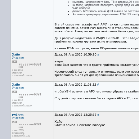
измерять напряжение у базы Т5 с диодом Д9 в сх
на такое напряжение подобрать ценер-диод из ма
было найдено
убавить R28 чтобы новый Д311 вышел по постоянн
Поставить ценер-диод параллельно С32С33, он б
В этой схеме нет эстафетной АРУ, так как только первы
совсем понятно, зачем УВЧ включили в стабилизирован
можно было. Наверно на печатной плате было туго, это
Д9 я раскрыл недостатки в РАДИО 2025-01 , это НЧ-ди
приёмники, какими крутыми их не планировали.
в схеме ВЭФ смотрите, какие DC-режимы менялись при
Хайо
Дата: 08 Апр 2026 10:59:30
#
Участник
steps
если Вам кажется, что в тракте приёмника хватает уси
с дек 2015
Космический диод тут вряд ли в помощь, если это прос
Оренбург
требовалось бы от Д9 для правильного применения в А
Сообщений: 21539
Хайо
Дата: 08 Апр 2026 11:03:22
#
Участник
чтобы УВЧ включить в АРУ, его нужно убрать из стабил
С другой стороны, сначала бы наладить АРУ в Т5, там
с дек 2015
Оренбург
Сообщений: 21539
rw6hrm
Дата: 08 Апр 2026 13:25:37
#
Участник
Хайо
Статья бомба. Неистово плюсую!
с июл 2005
Ставрополь
Сообщений: 1125