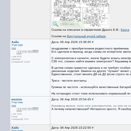
Ссылка на описание в справочнике Дрызго Е.В.:
Банга
Ссылка на
Виртуальный музей rw6ase
Хайо
Дата: 06 Апр 2026 15:38:45
#
Участник
поздравляю с приобретением редкостного приёмника.
Его сделали в период, когда схемы не испортили экон
с дек 2015
С электролитов и начните, иначе будете искать неиспра
Оренбург
С36 что, сложно найти взамен электролит? Керамику мо
Сообщений: 21539
В целом схема грамотно сделана и не требует особых 
указанные изделия. Замена на других "лучших" может 
Единственное, стоит менять Д9 на Д2 (если строго по 
Треск - чистите контакты.
Гулянка по частоте - используйте качественные батаре
На гетеродин стоит тоже использовать нормальный по б
wazzoo
Дата: 06 Апр 2026 20:54:45
#
Участник
Керамику можно, если нет электролита, но это не к
А почему некачественная? Интересно просто. Я наобор
с авг 2016
Псков
Сообщений: 7674
Хайо
Дата: 06 Апр 2026 23:22:50
#
Участник