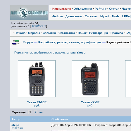
·
Наш магазин
·
Объявления
·
Рейтинг
·
Статьи
·
Част
·
Файлы
·
Диапазоны
·
Сигналы
·
Музей
·
Mods
·
LPD-
На сайте: гостей - 54,
участников - 1 [
ГОРИЗОНТ
]
·
Начало
·
Опросы
·
События
·
Статистика
·
Поиск
·
Регистрация
·
Правила
·
FA
Форум
—›
Разработка, ремонт, схемы, модификации
—›
Радиоприёмник B
Портативные любительские радиостанции
Yaesu
Yaesu FT-60R
Yaesu VX-3R
руб.
руб.
Страница:
»»
1
2
Автор
Сообщение
steps
Дата: 06 Апр 2026 10:06:06 · Поправил: steps (06 Апр 
Участник