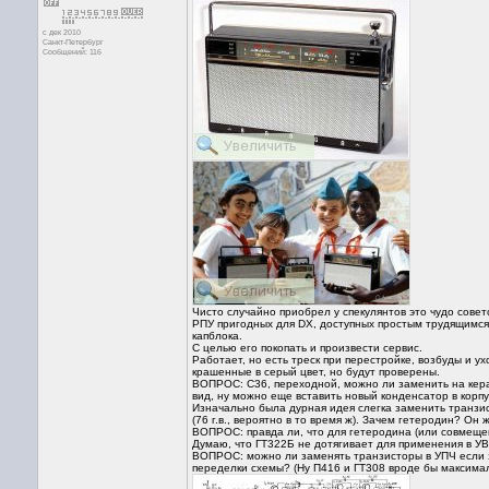
с дек 2010
Санкт-Петербург
Сообщений: 116
Чисто случайно приобрел у спекулянтов это чудо сов
РПУ пригодных для DX, доступных простым трудящимся. 
капблока.
С целью его покопать и произвести сервис.
Работает, но есть треск при перестройке, возбуды и у
крашенные в серый цвет, но будут проверены.
ВОПРОС: С36, переходной, можно ли заменить на кера
вид, ну можно еще вставить новый конденсатор в корпу
Изначально была дурная идея слегка заменить транзист
(76 г.в., вероятно в то время ж). Зачем гетеродин? Он
ВОПРОС: правда ли, что для гетеродина (или совмеще
Думаю, что ГТ322Б не дотягивает для применения в УВ
ВОПРОС: можно ли заменять транзисторы в УПЧ если 
переделки схемы? (Ну П416 и ГТ308 вроде бы максималь