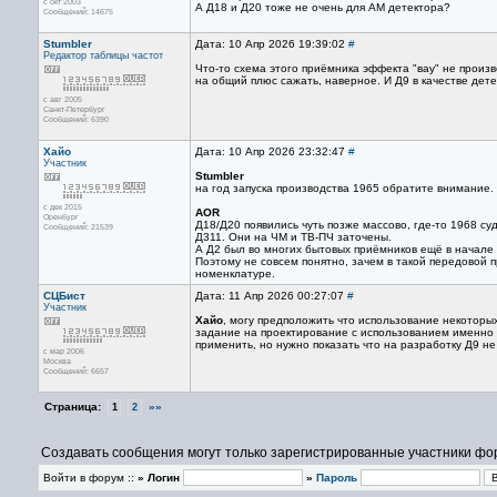
с окт 2003
А Д18 и Д20 тоже не очень для АМ детектора?
Сообщений: 14675
Stumbler
Дата: 10 Апр 2026 19:39:02
#
Редактор
таблицы частот
Что-то схема этого приёмника эффекта "вау" не произ
на общий плюс сажать, наверное. И Д9 в качестве дете
с авг 2005
Санкт-Петербург
Сообщений: 6390
Хайо
Дата: 10 Апр 2026 23:32:47
#
Участник
Stumbler
на год запуска производства 1965 обратите внимание.
с дек 2015
AOR
Оренбург
Д18/Д20 появились чуть позже массово, где-то 1968 с
Сообщений: 21539
Д311. Они на ЧМ и ТВ-ПЧ заточены.
А Д2 был во многих бытовых приёмников ещё в начале 
Поэтому не совсем понятно, зачем в такой передовой 
номенклатуре.
СЦБист
Дата: 11 Апр 2026 00:27:07
#
Участник
Хайо
, могу предположить что использование некоторых
задание на проектирование с использованием именно Э
применить, но нужно показать что на разработку Д9 не 
с мар 2006
Москва
Сообщений: 6657
Страница:
»»
1
2
Создавать сообщения могут только зарегистрированные участники фо
Войти в форум ::
» Логин
»
Пароль