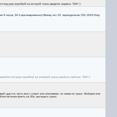
 под руку коробкой на которой глаза увидели надпись "30А":)
часов, 34 А кратковременно) Моему лет 20, периодически 25А 100% Duty
ейся под руку коробкой на которой глаза увидели надпись "30А":)
вый сдастся, пусть мост сгорит или ключивики, но никак не транс. Вобщем или
блок питания купить на 30а, вытащить транс.