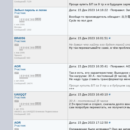
Сообщений: 7129
Проще купить БП за 9 тр и в будущем зар
Забыл пароль и логин
Дата: 15 Дек 2023 14:16:22 · Поправил: За
Участник
Вообще-то производитель обещает: 出力電流
Cycle по пол дня
с ноя 2005
Москва
Сообщений: 1302
BR4096
Дата: 15 Дек 2023 16:01:51
#
Участник
Не думал что найти его будет такой сло
Ну так перематывайте сами, в чём пробле
с янв 2006
Торонто
Сообщений: 560
AOR
Дата: 15 Дек 2023 16:35:41 · Поправил: A
Участник
Так и есть, его характеристики: Выходное 
Ток нагрузки: 30 A - постоянный (8 часов),
Не надо туда ставить трансформатор мен
с окт 2003
Сообщений: 14674
Проще купить БП за 9 тр и в будущем за
+++
UA0QQT
Дата: 15 Дек 2023 16:40:10
#
Участник
30 A - постоянный (8 часов
2.5ч простоял и сгорел, сначала долго вон
сам попробую перемотать, не получится вы
с авг 2011
UB3DCL (ex.UA0QQT) Ближнее Подмосковье
Сообщений: 159
AOR
Дата: 15 Дек 2023 17:12:50
#
Участник
Охлаждение было исправно? Оно же акти