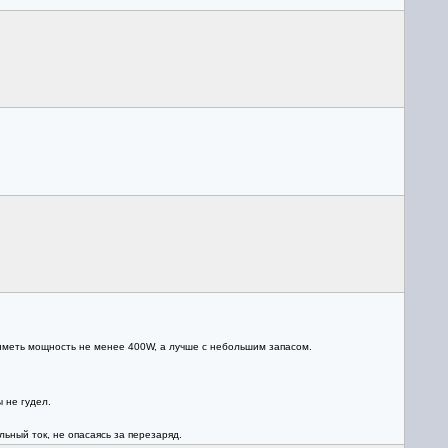
 иметь мощность не менее 400W, а лучше с небольшим запасом.
 не гудел.
ьный ток, не опасаясь за перезаряд.