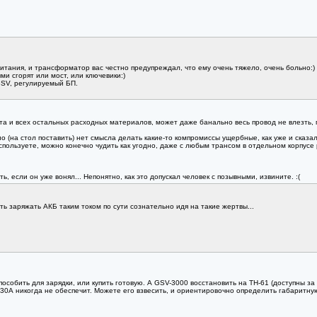
питания, и трансформатор вас честно предупреждал, что ему очень тяжело, очень больно:)
ми сгорят или мост, или ключевики:)
GSV, регулируемый БП.
а и всех остальных расходных материалов, может даже банально весь провод не влезть, п
о (на стол поставить) нет смысла делать какие-то компромиссы ущербные, как уже и сказал
используете, можно конечно чудить как угодно, даже с любым трансом в отдельном корпусе
 если он уже вонял... Непонятно, как это допускал человек с позывными, извините. :(
ь заряжать АКБ таким током по сути сознательно идя на такие жертвы...
особить для зарядки, или купить готовую. А GSV-3000 восстановить на ТН-61 (доступны за 
 30А никогда не обеспечит. Можете его взвесить, и ориентировочно определить габаритну