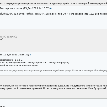
яжать аккумуляторы специализированным зарядным устройством а не первой подвернувшейся
был пароль и логин (15 Дек 2023 14:18:37)
#
:連続30A（13.8V時）8時間、断続34A (Выходной ток: 30 А непрерывно (при 13,8 В) в течение 8 
жной задачей)
ма?
OR (15 Дек 2023 16:36:36)
#
напряжение: 1-15 В.
 34 А - кратковременно (1 минута работа, 1 минута перерыв).
ьшей мощности ни в коем случае.
ряжать аккумуляторы специализированным зарядным устройством а не первой подвернувш
ял лаком, конечно такие токи ему никто ранее не давал, но не думал что именно транс пер
кину транс, всё равно неисправный. Но если получится, хоть восстановлю. Или бу простой 
вное.