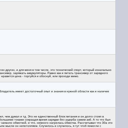
гих других, и для меня в том числе, это технический спорт, который изначально
рансивер, заряжать аккумуляторы. Равно как и питать трансивер от зарядного
е нравится цена - торгуйся и обоснуй, или проходи мимо.
обладатель имеет достаточный опыт и знания в нужной области как и наличие
ил, чем думал и тд. Это не единственный блок питания и он долго стоял в
 большими токами сокращая время зарядки без ущерба самим акб. А то что был
у запахло обмоткой, и что, немного нагрелась обмотка. Рассчитывал что 30а это
ыли мысли он непотопляем. Случилось и случилось, я тут чтоб помогли с