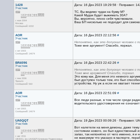
1428
Дата: 16 Дек 2023 19:29:58 · Поправил: 14
Участник
ТС, Вы видимо чудак на букву М?
Какой Мудак будет выжимать 30А?
Вы, вероятно, плохо себя чувствовали.
с мая 2004
Ваш БП нисколько не подходит для самока
Москва
Сообщений: 6332
AOR
Дата: 16 Дек 2023 22:12:56
#
Участник
Непонятно, как это допускал человек с п
Тоже мне аргумент! Спасибо, поржал.
с окт 2003
Сообщений: 14674
BR4096
Дата: 16 Дек 2023 22:42:26
#
Участник
Непонятно, как это допускал человек с п
Тоже мне аргумент! Спасибо, поржал.
Это кому как. Для меня это немного аргуме
с янв 2006
был доступен только тем, кто был способе
Торонто
устройства. Ну уж а если не хватает техни
Сообщений: 560
AOR
Дата: 16 Дек 2023 22:51:09
#
Участник
Все люди разные, в том числе среди ради
водительского удостоверения не означает 
с окт 2003
Сообщений: 14674
UA0QQT
Дата: 19 Дек 2023 00:09:26 · Поправил: U
Участник
Вот налетели на меня демоны, даже тему н
состоянии нового, он был единственный из
запах, так непонятно от чего именно, я и
с авг 2011
не максимум что указано в паспорте, пора
UB3DCL (ex.UA0QQT) Ближнее Подмосковье