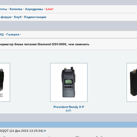
тоты
·
Копилка
·
Аэродромы
·
Live!
-форум
·
Клуб
·
Радиостанции
AQ
·
Галерея
·
орматор блока питания Diamond GSV-3000, чем заменить
President Randy II P
руб.
A0QQT (14 Дек 2023 13:25:04)
#