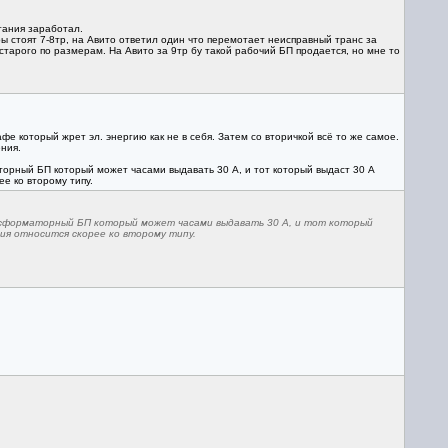
тания заработал.
ры стоят 7-8тр, на Авито ответил один что перемотает неисправный транс за
тарого по размерам. На Авито за 9тр бу такой рабочий БП продается, но мне то
фе который жрет эл. энергию как не в себя. Затем со вторичкой всё то же самое.
ния.
торный БП который может часами выдавать 30 А, и тот который выдаст 30 А
е ко второму типу.
нсформаторный БП который может часами выдавать 30 А, и тот который
ия относится скорее ко второму типу.