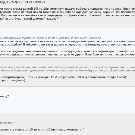
A0QQT (15 Дек 2023 01:03:01)
#
ил после моста другой БП на 18в, имитируя подачу рабочего напряжения с транса, блок пи
фирмам, так и не смог найти транс на 18в и 30А за адекватную цену. Торы на эти парамет
 Короче так и не нашёл ничего подходящего. Нужно еще чтоб новый транс встал на место с
 найти его будет такой сложной задачей)
неисправный транс за 10тр с материалом-был забанен навсегда
мотать первичку, пропитать лаком желательно в вакуумной пропитке, высушить в электрошка
ата за работу. В общем-то не так и дорого в случае по-настоящему качественного исполне
чнять в техдоках, или анализировать его конструкцию и замерять параметры. Трансформа
им перерывом - очень сильно отличаются друг от друга. Ваш блок питания относится скоре
точнять в техдоках, или анализировать его конструкцию и замерять параметры. Тра
 далее с большим перерывом - очень сильно отличаются друг от друга. Ваш блок питан
ансформаторный; · ток на выходе: 15 A непрерывно, 30 A кратковременное (до 1 мин)"
 просто задымит)
мотку?
еремотку?
гали эту услугу за 10 тр и он забанил предложившего :)