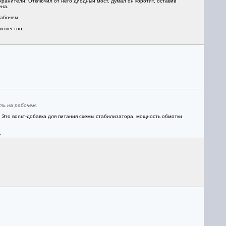
охранители. Отключил от него диодный мост, думал он коротит, оставив
ена.
рабочем.
известно..
ть на рабочем.
 Это вольт-добавка для питания схемы стабилизатора, мощность обмотки
.