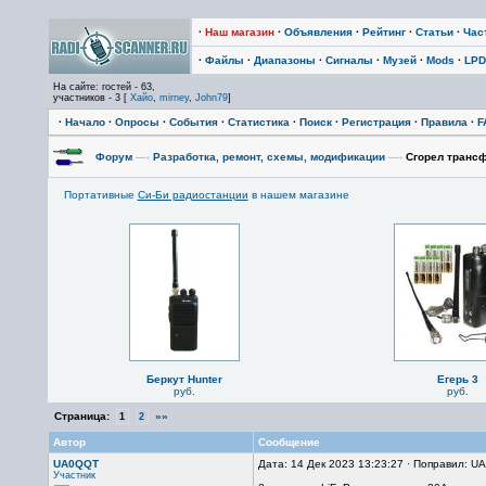
·
Наш магазин
·
Объявления
·
Рейтинг
·
Статьи
·
Час
·
Файлы
·
Диапазоны
·
Сигналы
·
Музей
·
Mods
·
LPD
На сайте: гостей - 63,
участников - 3 [
Хайо
,
mirney
,
John79
]
·
Начало
·
Опросы
·
События
·
Статистика
·
Поиск
·
Регистрация
·
Правила
·
F
Форум
—›
Разработка, ремонт, схемы, модификации
—›
Сгорел трансф
Портативные
Си-Би радиостанции
в нашем магазине
Беркут Hunter
Егерь 3
руб.
руб.
Страница:
»»
1
2
Автор
Сообщение
UA0QQT
Дата: 14 Дек 2023 13:23:27 · Поправил: U
Участник