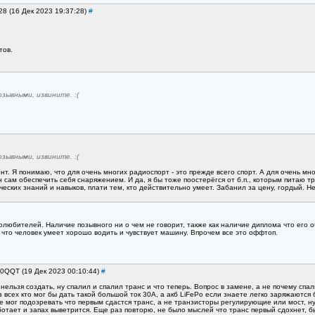
28 (16 Дек 2023 19:37:28)
#
тов.
озывными, извините. :(
озывными, извините. :(
нт. Я понимаю, что для очень многих радиоспорт - это прежде всего спорт. А для очень мно
н сам обеспечить себя снаряжением. И да, я бы тоже поостерёгся от б.п., которым питаю т
ческих знаний и навыков, плати тем, кто действительно умеет. Забанил за цену, гордый. Н
олюбителей. Наличие позывного ни о чем не говорит, также как наличие диплома что его 
что человек умеет хорошо водить и чувствует машину. Впрочем все это оффтоп.
A0QQT (19 Дек 2023 00:10:44)
#
ельзя создать, ну спалил и спалил транс и что теперь. Вопрос в замене, а не почему спал
 всех кто мог бы дать такой большой ток 30А, а акб LiFePo если знаете легко заряжаются
 не мог подозревать что первым сдастся транс, а не транзисторы регулирующие или мост, н
ботает и запах выветрится. Еще раз повторю, не было мыслей что транс первый сдохнет, б