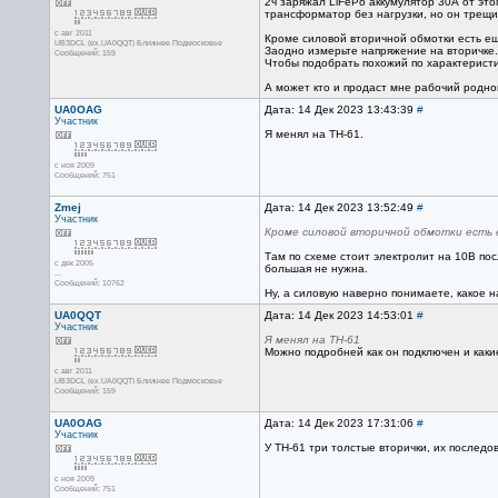
2ч заряжал LiFePo аккумулятор 30А от это
трансформатор без нагрузки, но он трещи
с авг 2011
Кроме силовой вторичной обмотки есть ещ
UB3DCL (ex.UA0QQT) Ближнее Подмосковье
Заодно измерьте напряжение на вторичке.
Сообщений: 159
Чтобы подобрать похожий по характеристи
А может кто и продаст мне рабочий родно
UA0OAG
Дата: 14 Дек 2023 13:43:39
#
Участник
Я менял на ТН-61.
с ноя 2009
Сообщений: 751
Zmej
Дата: 14 Дек 2023 13:52:49
#
Участник
Кроме силовой вторичной обмотки есть 
Там по схеме стоит электролит на 10В по
с дек 2005
большая не нужна.
...
Сообщений: 10762
Ну, а силовую наверно понимаете, какое 
UA0QQT
Дата: 14 Дек 2023 14:53:01
#
Участник
Я менял на ТН-61
Можно подробней как он подключен и каки
с авг 2011
UB3DCL (ex.UA0QQT) Ближнее Подмосковье
Сообщений: 159
UA0OAG
Дата: 14 Дек 2023 17:31:06
#
Участник
У ТН-61 три толстые вторички, их последо
с ноя 2009
Сообщений: 751