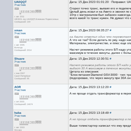
UA0QQT
Дата: 15 Дек 2023 01:01:20 · Поправил: U
Участник
Сгорел точно транс, выпаял его и подключ
Целый день искал и на Авито и звонил по 
10тр с материалом-был забанен навсегда.
с авг 2011
всего какой то транс нужен. Не думал что
UB3DCL (ex.UA0QQT) Ближнее Подмосковье
Сообщений: 159
xman
Дата: 15 Дек 2023 08:35:27
#
Участник
на Авито ответил один что перемотает 
А что не так? Если делать по уму, надо на
Материалы, электричество, и плюс еще опл
с авг 2005
Вологда
Насчет режимов работы этого БП надо уто
Сообщений: 2014
максимум в течение минуты, далее с больш
Shuare
Дата: 15 Дек 2023 12:30:51
#
Участник
Насчет режимов работы этого БП надо у
выдаст 30 А максимум в течение минуты,
Цитата из описания:
с янв 2007
"Блок питания Diamond GSV-3000 · тип: тр
Санкт-Петербург
(подозреваю, что через минуту при 30А он
Сообщений: 95
AOR
Дата: 15 Дек 2023 13:12:20
#
Участник
А не проще отдать трансформатор в пере
с окт 2003
Сообщений: 14674
haba
Дата: 15 Дек 2023 13:18:49
#
Участник
А не проще отдать трансформатор в п
Выше топикстартер написал что ему предла
с авг 2003
Москва