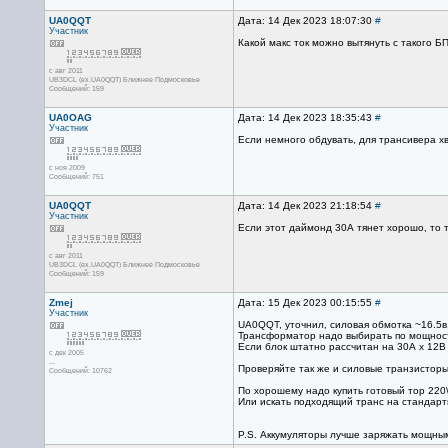
UA0QQT
Дата: 14 Дек 2023 18:07:30
#
Участник
Какой макс ток можно вытянуть с такого Б
с авг 2011
UB3DCL (ex.UA0QQT) Ближнее Подмосковье
Сообщений: 159
UA0OAG
Дата: 14 Дек 2023 18:35:43
#
Участник
Если немного обдувать, для трансивера хв
с ноя 2009
Сообщений: 751
UA0QQT
Дата: 14 Дек 2023 21:18:54
#
Участник
Если этот даймонд 30А тянет хорошо, то т
с авг 2011
UB3DCL (ex.UA0QQT) Ближнее Подмосковье
Сообщений: 159
Zmej
Дата: 15 Дек 2023 00:15:55
#
Участник
UA0QQT, уточнил, силовая обмотка ~16.5в,
Трансформатор надо выбирать по мощности
Если блок штатно рассчитан на 30А х 12В
с дек 2005
...
Проверяйте так же и силовые транзисторы
Сообщений: 10762
По хорошему надо купить готовый тор 220
Или искать подходящий транс на стандартн
P.S. Аккумуляторы лучше заряжать мощным