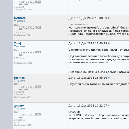
с окт 2003
Сообщений: 14674
UA0OAG
Дата: 15 Дек 2023 19:08:39
#
Участник
или ключивики
Нет там ключивиков:), это линейный блок 
Поставьте ТН-61, и в следующий раз первы
с ноя 2009
А 30а, это некая условная цифра, это же 
Сообщений: 751
Zmej
Дата: 16 Дек 2023 13:40:29
#
Участник
Самому мотать гиблое дело, если нет опыт
Под восстановления такого блока для ради
с дек 2005
Если вы его и дальше как зарядку только 
...
перемотанными вторичками.
Сообщений: 10762
А вообще как можно было дальше нагружать,
rusmax
Дата: 16 Дек 2023 13:55:56
#
Участник
Неужели была такая сильная необходимост
с окт 2006
Хабаровск
Сообщений: 880
andory
Дата: 16 Дек 2023 15:22:57
#
Участник
UA0QQT
ИБП 12В 30А стоит ~1т.р., его можно присп
затратное, тем более, что штатный транс
с июн 2015
Москва
Сообщений: 2491