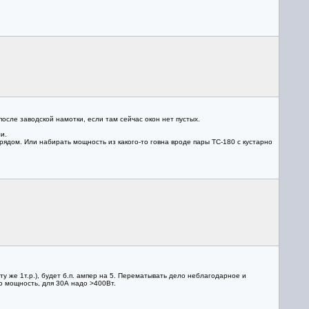
осле заводской намотки, если там сейчас окон нет пустых.
и.
 рядом. Или набирать мощность из какого-то говна вроде пары ТС-180 с кустарно
ту же 1т.р.), будет б.п. ампер на 5. Перематывать дело неблагодарное и
ю мощность, для 30А надо >400Вт.