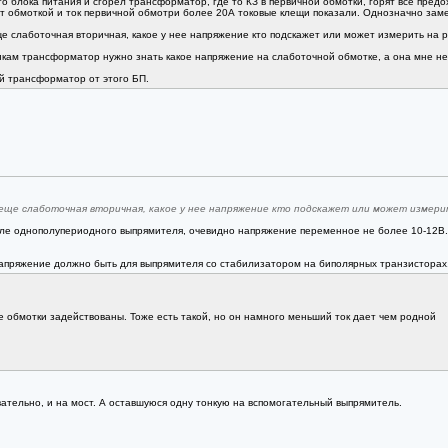
го блока питания и сгорел трансформатор, где то КЗ в первичной обмотки, горят все пред
т обмоткой и ток первичной обмотри более 20А токовые клещи показали. Однозначно зам
е слаботочная вторичная, какое у нее напряжение кто подскажет или может измерить на 
кам трансформатор нужно знать какое напряжение на слаботочной обмотке, а она мне не
й трансформатор от этого БП.
еще слаботочная вторичная, какое у нее напряжение кто подскажет или может измери
сле однополупериодного выпрямителя, очевидно напряжение переменное не более 10-12В.
напряжение должно быть для выпрямителя со стабилизатором на биполярных транзисторах
е обмотки задействованы. Тоже есть такой, но он намного меньший ток дает чем родной
вательно, и на мост. А оставшуюся одну тонкую на вспомогательный выпрямитель.