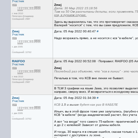
Участник
Zmej
Дата: 30 Мар 2022 15:18:56
Там на 50 Ом рассчитаны дельты, если применять 75
с янв 2010
ксв, в лучшем случае.
Пятигорск Владимир
Сообщений: 2987
Здесь вы выразились так, что это противоречит сказан
Валерий "носится" с тем, что вы сами предложили, КС
Zmej
Дата: 05 Апр 2022 00:40:47
#
Участник
Надо возражать прямо, а не носится с ксв "в кабеле", 
с дек 2005
...
Сообщений: 10762
RA6FOO
Дата: 05 Апр 2022 00:52:08 · Поправил: RA6FOO (05 А
Участник
Zmej
Последний раз объясняю, что "ксв в линии" - это час
с янв 2010
Печалька в том, что КСВ вне линии не бывает.
Пятигорск Владимир
Сообщений: 2987
-----------------------------------------
B TLW 3 графики на языке Jawa, это позволяет выдели
направо, сверху вниз. И возвратиться к исходному м
Zmej
Дата: 05 Апр 2022 01:34:39
#
Участник
КСВ
1.5 и выше
будет как раз В КАБЕЛЕ
Ильич, вы в этой фразе тоже уже запутались. (пагубно-
с дек 2005
КСВ "в кабеле" (когда академический расчет, без учета 
...
Сообщений: 10762
А вот "на входе" того самого 75-кабеля - практически
и до 2 с копейкой! Зависит от длины кабеля.
И тогда, 30 марта я в спешке ошибся, сказав только о
интернет с доступом к .ru зоне.