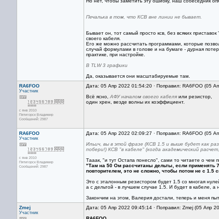
Но нет, чтобы заметить эту ошибку, наш собеседник оп
Печалька в том, что КСВ вне линии не бывает.
Бывает он, тот самый просто ксв, без всяких приставок
своего кабеля.
Его же можно рассчитать программами, которые позвол
случай формулами в голове и на бумаге - дурная поте
практике, при настройке.
B TLW 3 графики
Да, оказывается они масштабируемые там.
RA6FOO
Дата: 05 Апр 2022 01:54:20 · Поправил: RA6FOO (05 А
Участник
Всё ясно,
АФУ началом своего кабеля
или резистор,
один хрен, везде волны их коэффициент.
с янв 2010
Пятигорск Владимир
Сообщений: 2987
RA6FOO
Дата: 05 Апр 2022 02:09:27 · Поправил: RA6FOO (05 А
Участник
Ильич, вы в этой фразе (КСВ 1.5 и выше будет как р
побери!) КСВ "в кабеле" (когда академический расчет, 
с янв 2010
Тааак, "и тут Остапа понесло", сами то читаете о че
Пятигорск Владимир
"Там на 50 Ом рассчитаны дельты, если применять 7
Сообщений: 2987
повторителем, это не сложно, чтобы потом не с 1.5 с
Это с эталонным резистором будет 1.5 со многая нулей
а с дельтой - в лучшем случае 1.5. И будет в кабеле, а
Закончим на этом, Валерия достали, теперь и меня пы
Zmej
Дата: 05 Апр 2022 09:45:14 · Поправил: Zmej (05 Апр 2
Участник
RA6FOO