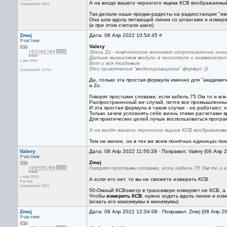
А на входе вашего черногого ящика КСВ воображаемый
Сообщений: 5821
Так делали наши предки-радисты на радиостанции "и
Они шли вдоль питающей линии со штангами и измеря
(и при этом считали шаги)
Zmej
Дата: 08 Апр 2022 10:54:45
#
Участник
Valery
Здесь Zо - комплексное волновое сопротивление лин
Дальше вычисляем модули в числителе и знаменателе
с дек 2005
Вот и вся Академия.
...
(без привлечения "моделировщиков" формул :))
Сообщений: 10762
Да, только эта простая формула именно для "академиче
и Zo.
Говорят простыми словами, если кабель 75 Ом то и кс
Распространенный же случай, почти все промышленные
И эта простая формула в таком случае - не работают, 
Только зачем усложнять себе жизнь этими расчетами в
Для практических целей лучше воспользоваться прогр
А на входе вашего черногого ящика КСВ воображаемы
Тем не менее, он в тех же всем понятных единицах пок
Valery
Дата: 08 Апр 2022 11:50:29 · Поправил: Valery (08 Апр 
Участник
Zmej
Говорят простыми словами, если кабель 75 Ом то и 
с мар 2003
А если его нет, то вы не сможете измерить КСВ.
Россия
Сообщений: 5821
50-Омный КСВометр в трансивере измеряет не КСВ, а
Чтобы
измерить КСВ
, нужно ходить вдоль линии и из
(искать его максимумы и минимумы)
Zmej
Дата: 08 Апр 2022 12:04:08 · Поправил: Zmej (08 Апр 2
Участник