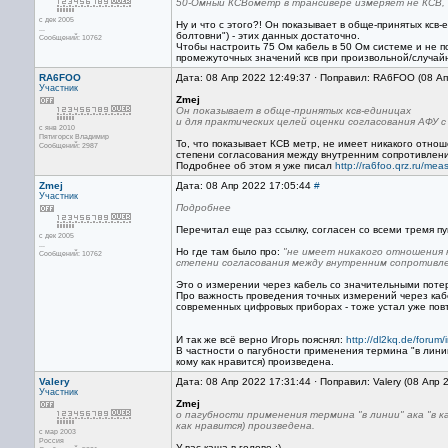
50-Омный КСВометр в трансивере измеряет не КСВ,
с дек 2005
Ну и что с этого?! Он показывает в обще-принятых ксв
...
болтовни") - этих данных достаточно.
Сообщений: 10762
Чтобы настроить 75 Ом кабель в 50 Ом системе и не по
промежуточных значений ксв при произвольной/случайн
RA6FOO
Дата: 08 Апр 2022 12:49:37 · Поправил: RA6FOO (08 А
Участник
Zmej
Он показывает в обще-принятых ксв-единицах
и для практических целей оценки согласования АФУ с
с янв 2010
Пятигорск Владимир
То, что показывает КСВ метр, не имеет никакого отнош
Сообщений: 2987
степени согласования между внутренним сопротивлен
Подробнее об этом я уже писал
http://ra6foo.qrz.ru/mea
Zmej
Дата: 08 Апр 2022 17:05:44
#
Участник
Подробнее
Перечитал еще раз ссылку, согласен со всеми тремя пу
с дек 2005
...
Но где там было про:
"не имеет никакого отношения 
Сообщений: 10762
степени согласования между внутренним сопротивле
Это о измерении через кабель со значительными потер
Про важность проведения точных измерений через каб
современных цифровых приборах - тоже устал уже повт
И так же всё верно Игорь пояснял:
http://dl2kq.de/foru
В частности о пагубности применения термина "в линии"
кому как нравится) произведена.
Valery
Дата: 08 Апр 2022 17:31:44 · Поправил: Valery (08 Апр 
Участник
Zmej
о пагубности применения термина "в линии" ака "в к
как нравится) произведена.
с мар 2003
Россия
У вас каша в голове :)