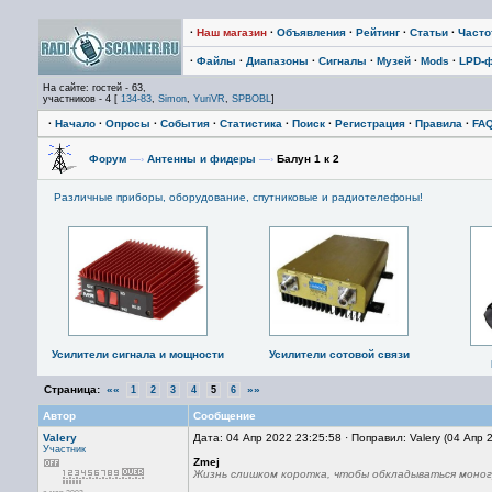
·
Наш магазин
·
Объявления
·
Рейтинг
·
Статьи
·
Част
·
Файлы
·
Диапазоны
·
Сигналы
·
Музей
·
Mods
·
LPD-
На сайте: гостей - 63,
участников - 4 [
134-83
,
Simon
,
YuriVR
,
SPBOBL
]
·
Начало
·
Опросы
·
События
·
Статистика
·
Поиск
·
Регистрация
·
Правила
·
FA
Форум
—›
Антенны и фидеры
—›
Балун 1 к 2
Различные приборы, оборудование, спутниковые и радиотелефоны!
Усилители сигнала и мощности
Усилители сотовой связи
Страница:
««
»»
1
2
3
4
5
6
Автор
Сообщение
Valery
Дата: 04 Апр 2022 23:25:58 · Поправил: Valery (04 Апр 
Участник
Zmej
Жизнь слишком коротка, чтобы обкладываться моно