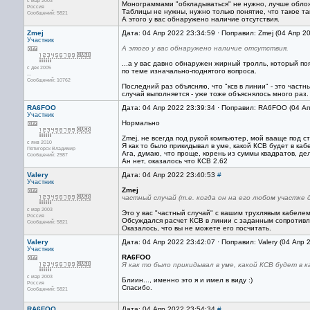
с мар 2003
Монограммами "обкладываться" не нужно, лучше обло
Россия
Таблицы не нужны, нужно только понятие, что такое та
Сообщений: 5821
А этого у вас обнаружено наличие отсутствия.
Zmej
Дата: 04 Апр 2022 23:34:59 · Поправил: Zmej (04 Апр 2
Участник
А этого у вас обнаружено наличие отсутствия.
...а у вас давно обнаружен жирный тролль, который п
с дек 2005
по теме изначально-поднятого вопроса.
...
Сообщений: 10762
Последний раз объясняю, что "ксв в линии" - это частн
случай выполняется - уже тоже объяснялось много раз.
RA6FOO
Дата: 04 Апр 2022 23:39:34 · Поправил: RA6FOO (04 А
Участник
Нормально
Zmej, не всегда под рукой компьютер, мой вааще под ст
с янв 2010
Я как то было прикидывал в уме, какой КСВ будет в каб
Пятигорск Владимир
Ага, думаю, что проще, корень из суммы квадратов, де
Сообщений: 2987
Ан нет, оказалось что КСВ 2.62
Valery
Дата: 04 Апр 2022 23:40:53
#
Участник
Zmej
частный случай (т.е. когда он на его любом участке
с мар 2003
Это у вас "частный случай" с вашим трухлявым кабелем
Россия
Обсуждался расчет КСВ в линии с заданным сопротивл
Сообщений: 5821
Оказалось, что вы не можете его посчитать.
Valery
Дата: 04 Апр 2022 23:42:07 · Поправил: Valery (04 Апр 
Участник
RA6FOO
Я как то было прикидывал в уме, какой КСВ будет в к
с мар 2003
Блиин..., именно это я и имел в виду :)
Россия
Спасибо.
Сообщений: 5821
RA6FOO
Дата: 04 Апр 2022 23:54:34
#