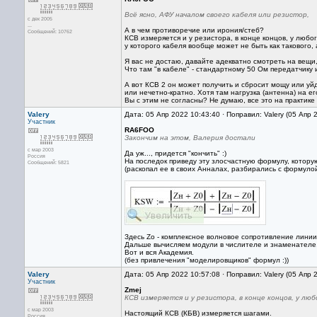
Всё ясно, АФУ началом своего кабеля или резистор,
с дек 2005
...
А в чем противоречие или ирония/стеб?
Сообщений: 10762
КСВ измеряется и у резистора, в конце концов, у любо
у которого кабеля вообще может не быть как такового,
Я вас не достаю, давайте адекватно смотреть на вещи,
Что там "в кабеле" - стандартному 50 Ом передатчику 
А вот КСВ 2 он может получить и сбросит мощу или уйд
или нечетно-кратно. Хотя там нагрузка (антенна) на ег
Вы с этим не согласны? Не думаю, все это на практик
Valery
Дата: 05 Апр 2022 10:43:40 · Поправил: Valery (05 Апр 
Участник
RA6FOO
Закончим на этом, Валерия достали
с мар 2003
Да уж..., придется "кончить" :)
Россия
На последок приведу эту злосчастную формулу, котор
Сообщений: 5821
(раскопал ее в своих Анналах, разбирались с формуло
Здесь Zо - комплексное волновое сопротивление линии
Дальше вычисляем модули в числителе и знаменателе,
Вот и вся Академия.
(без привлечения "моделировщиков" формул :))
Valery
Дата: 05 Апр 2022 10:57:08 · Поправил: Valery (05 Апр 
Участник
Zmej
КСВ измеряется и у резистора, в конце концов, у люб
с мар 2003
Настоящий КСВ (КБВ) измеряется шагами.
Россия