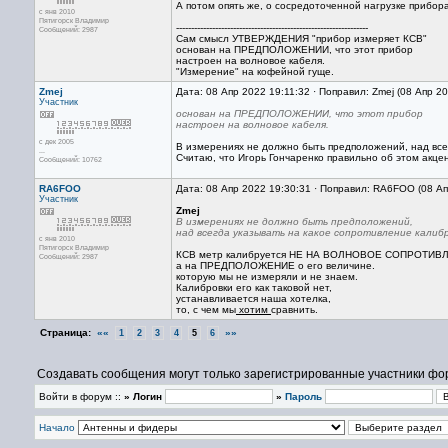
А потом опять же, о сосредоточенной нагрузке прибор
с янв 2010
Пятигорск Владимир
----------------------------------------------------------------
Сообщений: 2987
Сам смысл УТВЕРЖДЕНИЯ "прибор измеряет КСВ"
основан на ПРЕДПОЛОЖЕНИИ, что этот прибор
настроен на волновое кабеля.
"Измерение" на кофейной гуще.
Zmej
Дата: 08 Апр 2022 19:11:32 · Поправил: Zmej (08 Апр 2
Участник
основан на ПРЕДПОЛОЖЕНИИ, что этот прибор
настроен на волновое кабеля.
с дек 2005
В измерениях не должно быть предположений, над всег
...
Считаю, что Игорь Гончаренко правильно об этом акце
Сообщений: 10762
RA6FOO
Дата: 08 Апр 2022 19:30:31 · Поправил: RA6FOO (08 А
Участник
Zmej
В измерениях не должно быть предположений,
над всегда указывать на какое сопротивление калибр
с янв 2010
Пятигорск Владимир
КСВ метр калибруется НЕ НА ВОЛНОВОЕ СОПРОТИВ
Сообщений: 2987
а на ПРЕДПОЛОЖЕНИЕ о его величине.
которую мы не измеряли и не знаем.
Калибровки его как таковой нет,
устанавливается наша хотелка,
то, с чем мы
хотим
сравнить.
Страница:
««
»»
1
2
3
4
5
6
Создавать сообщения могут только зарегистрированные участники фо
Войти в форум ::
» Логин
»
Пароль
Начало