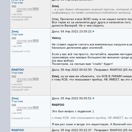
Участник
Zmej
...а у вас давно обнаружен жирный тролль, который
информации по теме изначально-поднятого вопроса.
с янв 2010
Пятигорск Владимир
Zmej, Прочитал я всю ВСЮ тему, и не нашел ничего по
Сообщений: 2987
Все терки из за непоняток друг друга и непоняток того,
донести Валерий. Не о чем спорить.
Zmej
Дата: 04 Апр 2022 23:55:22
#
Участник
Valery
Не ставил задачи считать ксв комплексных нагрузок в 
с дек 2005
банально делением двух значений.
...
Сообщений: 10762
Если у вас всё так просто, посчитайте, вашими методи
трансивере или каковых большинство внешних среди до
(на ваш выбор).
Посмотрим, на сколько вам "слабо" будет!
RA6FOO
Дата: 05 Апр 2022 00:02:55 · Поправил: RA6FOO (05 А
Участник
Zmej
, ну не вам же обьяснять, что КСВ В ЛИНИИ никак
к тому КСВ, что показывает прибор, НЕ ИМЕЕТ, вы это и
с янв 2010
Пятигорск Владимир
Сообщений: 2987
Zmej
Дата: 05 Апр 2022 00:05:51
#
Участник
RA6FOO
Это был вопрос с подвохом :)
с дек 2005
...
к тому КСВ, что показывает прибор, НЕ ИМЕЕТ, вы э
Сообщений: 10762
Я как раз знаю и везде это акцентирую. А Валений нос
RA6FOO
Дата: 05 Апр 2022 00:22:37 · Поправил: RA6FOO (05 А