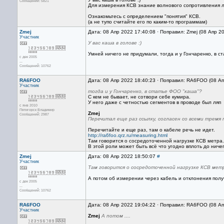
Сообщений: 5821
Для измерения КСВ знание волнового сопротивления 
Ознакомьтесь с определением "понятия" КСВ.
(а не тупо считайте его по каким-то программам)
Zmej
Дата: 08 Апр 2022 17:40:08 · Поправил: Zmej (08 Апр 2
Участник
У вас каша в голове :)
Умней ничего не придумали, тогда и у Гончаренко, в с
с дек 2005
...
Сообщений: 10762
RA6FOO
Дата: 08 Апр 2022 18:40:23 · Поправил: RA6FOO (08 А
Участник
тогда и у Гончаренко, в статье ФОО "каша"?
С кем не бывает, не сотвори себе кумира.
У него даже с четностью сегментов в проводе был ляп
с янв 2010
Пятигорск Владимир
Zmej
Сообщений: 2987
Перечитал еще раз ссылку, согласен со всеми тремя
Перечитайте и еще раз, там о кабеле речь не идет.
http://ra6foo.qrz.ru/measuring.html
Там говорится о сосредоточенной нагрузке КСВ метра.
В этой роли может быть всё что угодно вплоть до ниче
Zmej
Дата: 08 Апр 2022 18:50:07
#
Участник
Там говорится о сосредоточенной нагрузке КСВ мет
А потом об измерении через кабель и отклонения полу
с дек 2005
...
Сообщений: 10762
RA6FOO
Дата: 08 Апр 2022 19:04:22 · Поправил: RA6FOO (08 А
Участник
Zmej
А потом ....