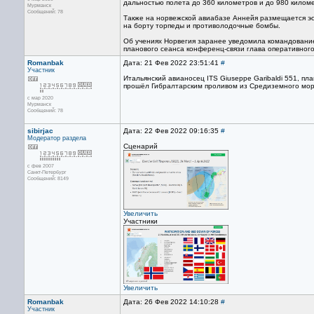
дальностью полета до 360 километров и до 980 кило
Мурманск
Сообщений: 78
Также на норвежской авиабазе Аннейя размещается эс
на борту торпеды и противолодочные бомбы.
Об учениях Норвегия заранее уведомила командовани
планового сеанса конференц-связи глава оперативног
Romanbak
Дата: 21 Фев 2022 23:51:41
#
Участник
Итальянский авианосец ITS Giuseppe Garibaldi 551, пл
прошёл Гибралтарским проливом из Средиземного моря
с мар 2020
Мурманск
Сообщений: 78
sibirjac
Дата: 22 Фев 2022 09:16:35
#
Модератор раздела
Сценарий
с фев 2007
Санкт-Петербург
Сообщений: 8149
Увеличить
Участники
Увеличить
Romanbak
Дата: 26 Фев 2022 14:10:28
#
Участник