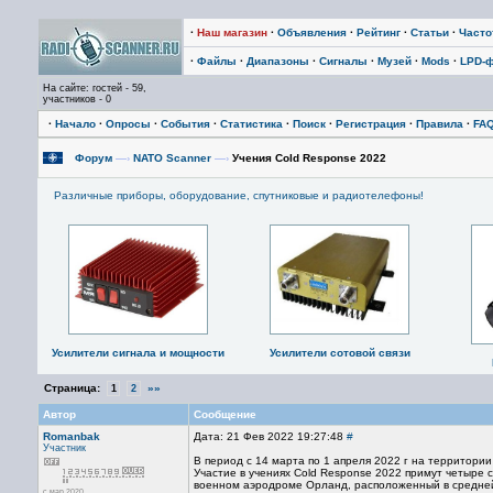
·
Наш магазин
·
Объявления
·
Рейтинг
·
Статьи
·
Част
·
Файлы
·
Диапазоны
·
Сигналы
·
Музей
·
Mods
·
LPD-
На сайте: гостей - 59,
участников - 0
·
Начало
·
Опросы
·
События
·
Статистика
·
Поиск
·
Регистрация
·
Правила
·
FA
Форум
—›
NATO Scanner
—›
Учения Cold Response 2022
Различные приборы, оборудование, спутниковые и радиотелефоны!
Усилители сигнала и мощности
Усилители сотовой связи
Страница:
»»
1
2
Автор
Сообщение
Romanbak
Дата: 21 Фев 2022 19:27:48
#
Участник
В период с 14 марта по 1 апреля 2022 г на территории
Участие в учениях Cold Response 2022 примут четыре 
военном аэродроме Орланд, расположенный в средней
с мар 2020