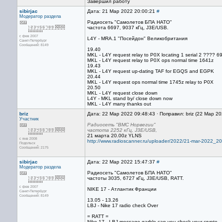
Завершил работу
sibirjac
Дата: 21 Мар 2022 20:00:21
#
Модератор раздела
Радиосеть "Самолетов БПА НАТО"
частота 6697, 9037 кГц, J3E/USB.
с фев 2007
L4Y - MRA.1 "Посейдон" Великобритания
Санкт-Петербург
Сообщений: 8149
19.40
MKL - L4Y request relay to P0X locating 1 serial 2 ????
MKL - L4Y request relay to P0X ops normal time 1641z
19.43
MKL - L4Y request up-dating TAF for EGQS and EGPK
20.44
MKL - L4Y request ops normal time 1745z relay to P0X
20.50
MKL - L4Y request close down
L4Y - MKL stand by/ close down now
MKL - L4Y many thanks out
briz
Дата: 22 Мар 2022 09:48:43 · Поправил: briz (22 Мар 2
Участник
Радиосеть "ВМС Норвегии"
частота 2252 кГц, J3E/USB,
21 марта 20.00z YLNS
с янв 2008
http://www.radioscanner.ru/uploader/2022/21-mar-2022_
Подольск
Сообщений: 2175
sibirjac
Дата: 22 Мар 2022 15:47:37
#
Модератор раздела
Радиосеть "Самолетов БПА НАТО"
частоты 3035, 6727 кГц, J3E/USB, RATT.
с фев 2007
NIKE 17 - Атлантик Франции
Санкт-Петербург
Сообщений: 8149
13.05 - 13.26
LBJ - Nike 17 radio check Over
= RATT =
Nike 17 - LBJ message garble can you check your crypto