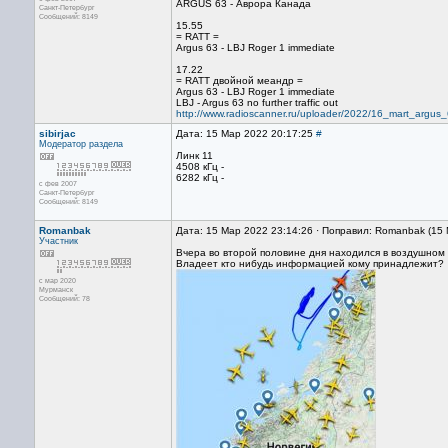
ARGUS 63 - Аврора Канада
Санкт-Петербург
Сообщений: 8149
15.55
= RATT =
Argus 63 - LBJ Roger 1 immediate
17.22
= RATT двойной меандр =
Argus 63 - LBJ Roger 1 immediate
LBJ - Argus 63 no further traffic out
http://www.radioscanner.ru/uploader/2022/16_mart_argus
sibirjac
Дата: 15 Мар 2022 20:17:25
#
Модератор раздела
Линк 11
4508 кГц -
6282 кГц -
с фев 2007
Санкт-Петербург
Сообщений: 8149
Romanbak
Дата: 15 Мар 2022 23:14:26 · Поправил: Romanbak (15
Участник
Вчера во второй половине дня находился в воздушном
Владеет кто нибудь информацией кому принадлежит?
с мар 2020
Мурманск
Сообщений: 78