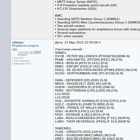
• MRTT Airbus Tanker (NATO)
• P-8 Poseidon maritime patrol aircraft (UK)
• KC-135 Stratotanker (USA)
ВМС:
• Standing NATO Maritime Group 1 (SNMG1)
• Standing NATO Mine Countermeasures Group 1 (SNMC
• Two aircraft carriers
• Several major platforms for amphibious forces with helico
• Several submarines
• 50+ other vessels
sibirjac
Дата: 13 Мар 2022 22:50:06
#
Модератор раздела
Участники учений:
SNMG1:
OVVB - PETER WILLEMOES (FFGH)(F362)(DNK-N)
с фев 2007
PAME - VAN AMSTEL (FFCGH) (F831) (NLD-N)
Санкт-Петербург
DRKA - BERLIN (AFS) (A 1411) (D-N)
Сообщений: 8149
DRBC - ERFURT (FSG) (F 262) (D-N)
PAEQ - DE ZEVEN PROVINCIEN (FFMH) (F802) (NLD-N)
GCOH - NORTHUMBERLAND (FF) (F238) (G-N)
GMIA - DEFENDER (DD) (D36) (G-N)
NROS - ROOSEVELT (DDG 80) (US-N)
OUEW - VAEDDEREN (F) (F359) (DNK-N)
PARD - ROTTERDAM (LPD) (L800) (NLD-N)
LCU 9526
LCU 9528
IAIQ - GIUSEPPE GARIBALDI (CVH) (C551) (I-N)
GQLZ - QUEEN ELIZABETH (R08) (G-N)
GPWS - PRINCE OF WALES (R09) (G-N)
GDIU - ALBION (LPH) (L14) (G-N)
FADX - DIXMUDE (LHD) (L9015) (F-N)
LABA - ROALD AMUNDSEN (FF(H)) (F 311) (NOR-N)
LABH - THOR HEYERDAHL (FF(H)) (F 314) (NOR-N)
SNMCMG1:
YLNS - VIRSAITIS (A53) (LVA-N)
PAEK - SCHIEDAM (MHC) (M860) (NLD-N)
DREV - BAD BEVENSEN (MHC) (M 1063) (D-N)