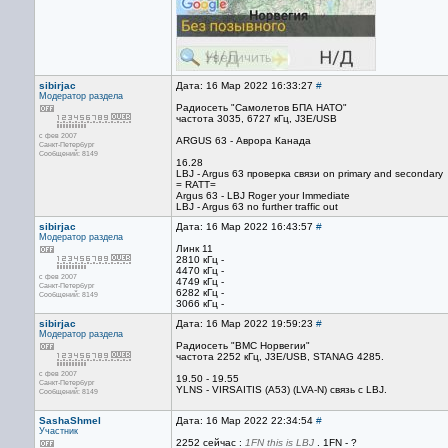
sibirjac
Дата: 16 Мар 2022 16:33:27
#
Модератор раздела
Радиосеть "Самолетов БПА НАТО"
частота 3035, 6727 кГц, J3E/USB
с фев 2007
ARGUS 63 - Аврора Канада
Санкт-Петербург
Сообщений: 8149
16.28
LBJ - Argus 63 проверка связи on primary and secondary
= RATT=
Argus 63 - LBJ Roger your Immediate
LBJ - Argus 63 no further traffic out
sibirjac
Дата: 16 Мар 2022 16:43:57
#
Модератор раздела
Линк 11
2810 кГц -
4470 кГц -
с фев 2007
4749 кГц -
Санкт-Петербург
6282 кГц -
Сообщений: 8149
3066 кГц -
sibirjac
Дата: 16 Мар 2022 19:59:23
#
Модератор раздела
Радиосеть "ВМС Норвегии"
частота 2252 кГц, J3E/USB, STANAG 4285.
с фев 2007
19.50 - 19.55
Санкт-Петербург
YLNS - VIRSAITIS (A53) (LVA-N) связь с LBJ.
Сообщений: 8149
SashaShmel
Дата: 16 Мар 2022 22:34:54
#
Участник
2252 сейчас :
1FN this is LBJ
. 1FN - ?