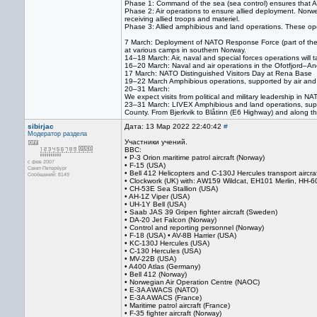
Phase 1: Command of the sea (sea control) ensures that All
Phase 2: Air operations to ensure allied deployment. Norw
receiving allied troops and materiel.
Phase 3: Allied amphibious and land operations. These oper
7 March: Deployment of NATO Response Force (part of the N
at various camps in southern Norway.
14–18 March: Air, naval and special forces operations will
16–20 March: Naval and air operations in the Ofotfjord–An
17 March: NATO Distinguished Visitors Day at Rena Base
19–22 March Amphibious operations, supported by air and
20–31 March:
We expect visits from political and military leadership in 
23–31 March: LIVEX Amphibious and land operations, suppo
County. From Bjerkvik to Blåtinn (E6 Highway) and along t
sibirjac
Дата: 13 Мар 2022 22:40:42
#
Модератор раздела
Участники учений.
ВВС:
• P-3 Orion maritime patrol aircraft (Norway)
с фев 2007
• F-15 (USA)
Санкт-Петербург
• Bell 412 Helicopters and C-130J Hercules transport aircra
Сообщений: 8149
• Clockwork (UK) with: AW159 Wildcat, EH101 Merlin, HH-
• CH-53E Sea Stallion (USA)
• AH-1Z Viper (USA)
• UH-1Y Bell (USA)
• Saab JAS 39 Gripen fighter aircraft (Sweden)
• DA-20 Jet Falcon (Norway)
• Control and reporting personnel (Norway)
• F-18 (USA) • AV-8B Harrier (USA)
• KC-130J Hercules (USA)
• C-130 Hercules (USA)
• MV-22B (USA)
• A400 Atlas (Germany)
• Bell 412 (Norway)
• Norwegian Air Operation Centre (NAOC)
• E-3A AWACS (NATO)
• E-3A AWACS (France)
• Maritime patrol aircraft (France)
• F-35 fighter aircraft (Norway)