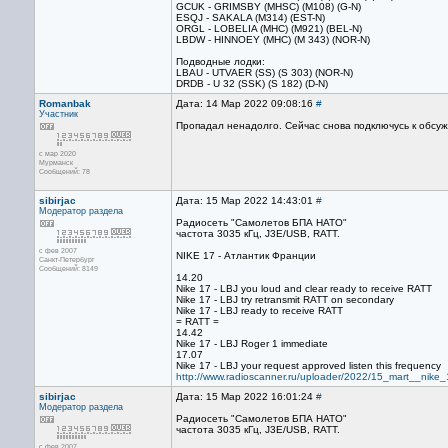
GCUK - GRIMSBY (MHSC) (M108) (G-N)
ESQJ - SAKALA (M314) (EST-N)
ORGL - LOBELIA (MHC) (M921) (BEL-N)
LBDW - HINNOEY (MHC) (M 343) (NOR-N)
Подводные лодки:
LBAU - UTVAER (SS) (S 303) (NOR-N)
DRDB - U 32 (SSK) (S 182) (D-N)
Romanbak
Дата: 14 Мар 2022 09:08:16
#
Участник
Пропадал ненадолго. Сейчас снова подключусь к обсу
с мар 2020
Мурманск
Сообщений: 78
sibirjac
Дата: 15 Мар 2022 14:43:01
#
Модератор раздела
Радиосеть "Самолетов БПА НАТО"
частота 3035 кГц, J3E/USB, RATT.
с фев 2007
NIKE 17 - Атлантик Франции
Санкт-Петербург
Сообщений: 8149
14.20
Nike 17 - LBJ you loud and clear ready to receive RATT
Nike 17 - LBJ try retransmit RATT on secondary
Nike 17 - LBJ ready to receive RATT
= RATT =
14.42
Nike 17 - LBJ Roger 1 immediate
17.07
Nike 17 - LBJ your request approved listen this frequency
http://www.radioscanner.ru/uploader/2022/15_mart__nike
sibirjac
Дата: 15 Мар 2022 16:01:24
#
Модератор раздела
Радиосеть "Самолетов БПА НАТО"
частота 3035 кГц, J3E/USB, RATT.
с фев 2007