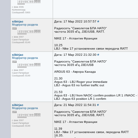
с фев 2006
Калининград
Сообщений: 5900
sibirjac
Дата: 17 Мар 2022 10:57:57
#
Модератор раздела
Радиосеть "Самолетов БПА НАТО"
частота 3035 кГц, J3E/USB, RATT.
с фев 2007
NIKE 17 - Атлантик Франции
Санкт-Петербург
Сообщений: 8149
10.25
LBJ - Nike 17 установление связи передача RATT
sibirjac
Дата: 17 Мар 2022 21:32:30
#
Модератор раздела
Радиосеть "Самолетов БПА НАТО"
частота 3035 кГц J3E/USB
с фев 2007
ARGUS 63 - Аврора Канада
Санкт-Петербург
Сообщений: 8149
21.30
Argus 63 - LBJ Roger your immediate
LBJ - Argus 63 no further traffic out
21.53
Argus 63 - LBJ from NAOC confirm position LR 1 //NAOC - 
LBJ - Argus 63 position LR 1 confirm
sibirjac
Дата: 21 Мар 2022 11:54:31
#
Модератор раздела
Радиосеть "Самолетов БПА НАТО"
частота 3035 кГц, J3E/USB, RATT.
с фев 2007
NIKE 17 - Атлантик Франции
Санкт-Петербург
Сообщений: 8149
11.39
LBJ - Nike 17 установление связи, передача RATT
16.35.