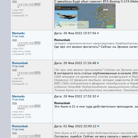
С авиабазы Будё убыл самолет ВТА Boeing C-17A Globem
с мар 2020
Мурманск
Сообщений: 78
Mamadu
Дата: 26 Фев 2022 15:57:54
#
Участник
Romanbak
четыре стратегических сверхзвуковых бомбардировщи
Где про это можно прочитать? Сейчас на Эрлане ничег
с мар 2010
Надо жить у моря
Сообщений: 11738
Romanbak
Дата: 26 Фев 2022 17:24:48
#
Участник
Где про это можно прочитать? Сейчас на Эрлане нич
В интернете есть статьи опубликованные в начале 2021
США впервые на временной основе размещают в Норв
с мар 2020
Норвегии 22 февраля прибыли четыре самолета B-1B
Мурманск
ВВС США собираются в феврале перебросить в Норве
Сообщений: 78
издание Scramble Нидерландского авиационного общ
Точная дата их прибытия пока неизвестна. Ожидает
Mamadu
Дата: 26 Фев 2022 17:52:32
#
Участник
Romanbak
Это было в 21 и они туда действительно приходили, з
с мар 2010
Надо жить у моря
Сообщений: 11738
Romanbak
Дата: 01 Мар 2022 22:00:12
#
Участник
Это было в 21 и они туда действительно приходили,
Согласен, ошибся. Сейчас не могу сказать с какого с