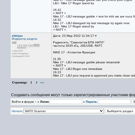
LBJ - Nike 17 Roger stand by
16.42
= RATT =
Nike 17 - LBJ message garble = text for info we are nuco
16.52
Nike 17 - LBJ disregard my last message try again now
LBJ - Nike 17 Roger stand by
= RATT =
sibirjac
Дата: 23 Мар 2022 11:34:17
#
Модератор раздела
Радиосеть "Самолетов БПА НАТО"
частоты 3035 кГц, J3E/USB, RATT.
с фев 2007
NIKE 17 - Атлантик Франции
Санкт-Петербург
Сообщений: 8149
11.30
Nike 17 - LBJ message garble please retransmit
= RATT =
Nike 17 - LBJ Roger one immediate
16.23
Nike 17 - LBJ your request is approved you make close rad
Страница:
»»
1
2
Создавать сообщения могут только зарегистрированные участники фо
Войти в форум ::
» Логин
»
Пароль
Начало