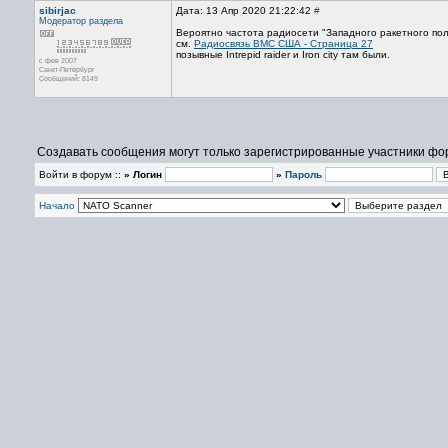
sibirjac
Дата: 13 Апр 2020 21:22:42
#
Модератор раздела
Вероятно частота радиосети "Западного ракетного по
см.
Радиосвязь ВМС США - Страница 27
позывные Intrepid raider и Iron city там были.
с фев 2007
Санкт-Петербург
Сообщений: 8149
Создавать сообщения могут только зарегистрированные участники фо
Войти в форум ::
» Логин
»
Пароль
Начало