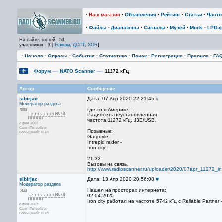
·
Наш магазин
·
Объявления
·
Рейтинг
·
Статьи
·
Част
·
Файлы
·
Диапазоны
·
Сигналы
·
Музей
·
Mods
·
LPD-
На сайте: гостей - 53,
участников - 3 [
Ефвфы
,
ДСПТ
,
XOR
]
·
Начало
·
Опросы
·
События
·
Статистика
·
Поиск
·
Регистрация
·
Правила
·
FA
Форум
—›
NATO Scanner
—›
11272 кГц
Автор
Сообщение
sibirjac
Дата: 07 Апр 2020 22:21:45
#
Модератор раздела
Где-то в Америке ...
Радиосеть неустановленная
частота 11272 кГц, J3E/USB.
с фев 2007
Санкт-Петербург
Позывные:
Сообщений: 8149
Gargoyle -
Intrepid raider -
Iron city -
21.32
Вызовы на связь.
http://www.radioscanner.ru/uploader/2020/07apr_11272_in
sibirjac
Дата: 13 Апр 2020 20:56:08
#
Модератор раздела
Нашел на просторах интернета:
02.04.2020
Iron city работал на частоте 5742 кГц с Reliable Partner 
с фев 2007
Санкт-Петербург
Сообщений: 8149