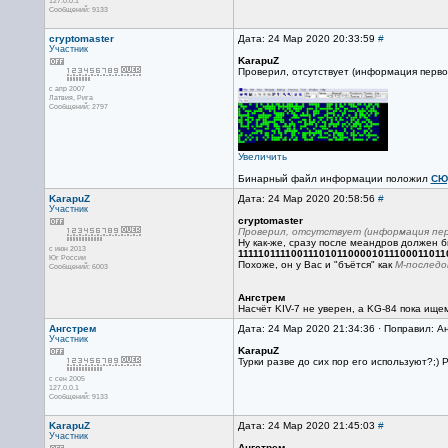
127.0.0.1
Сообщений: 9133
cryptomaster
Дата: 24 Мар 2020 20:33:59
#
Участник
KarapuZ
Проверил, отсутствует (информация перво
с апр 2007
Латвия, Рига
Сообщений: 2797
Увеличить
Бинарный файл информации положил
СЮ
KarapuZ
Дата: 24 Мар 2020 20:58:56
#
Участник
cryptomaster
Проверил, отсутствует (информация пер
Ну как-же, сразу после меандров должен б
с июн 2013
111110111100111010110000101110001101
Юг России
Похоже, он у Вас и "бъётся" как
М-последо
Сообщений: 6003
Ангстрем
Насчёт KIV-7 не уверен, а KG-84 пока ище
Ангстрем
Дата: 24 Мар 2020 21:34:36 · Поправил: А
Участник
KarapuZ
Турки разве до сих пор его используют?;)
с сен 2005
127.0.0.1
Сообщений: 9133
KarapuZ
Дата: 24 Мар 2020 21:45:03
#
Участник
Ангстрем