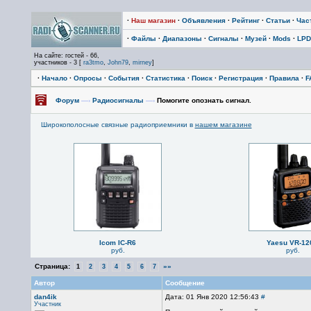
·
Наш магазин
·
Объявления
·
Рейтинг
·
Статьи
·
Час
·
Файлы
·
Диапазоны
·
Сигналы
·
Музей
·
Mods
·
LPD
На сайте: гостей - 66,
участников - 3 [
ra3tmo
,
John79
,
mirney
]
·
Начало
·
Опросы
·
События
·
Статистика
·
Поиск
·
Регистрация
·
Правила
·
F
Форум
—›
Радиосигналы
—›
Помогите опознать сигнал.
Широкополосные связные радиоприемники в
нашем магазине
Icom IC-R6
Yaesu VR-12
руб.
руб.
Страница:
»»
1
2
3
4
5
6
7
Автор
Сообщение
dan4ik
Дата: 01 Янв 2020 12:56:43
#
Участник