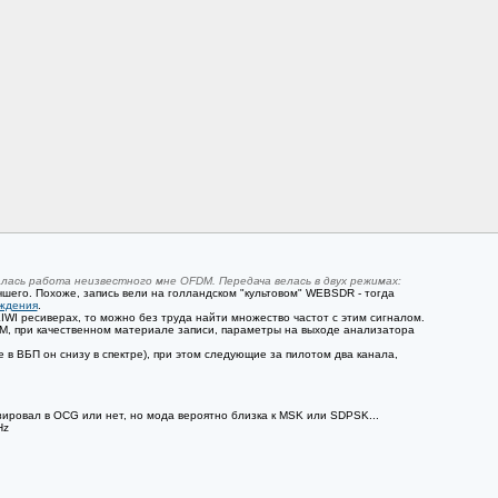
лась работа неизвестного мне OFDM. Передача велась в двух режимах:
чшего. Похоже, запись вели на голландском "культовом" WEBSDR - тогда
ождения
.
IWI ресиверах, то можно без труда найти множество частот с этим сигналом.
DM, при качественном материале записи, параметры на выходе анализатора
е в ВБП он снизу в спектре), при этом следующие за пилотом два канала,
зировал в OCG или нет, но мода вероятно близка к MSK или SDPSK...
Hz