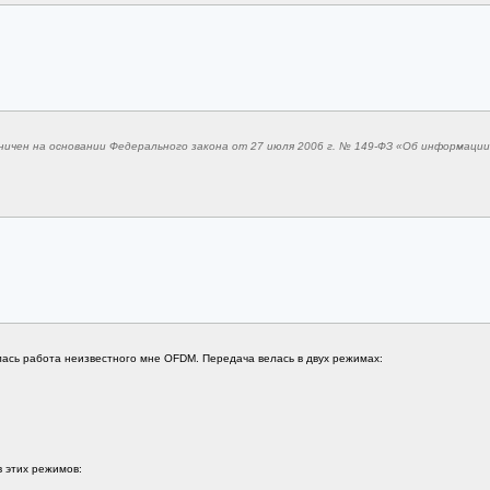
ничен на основании Федерального закона от 27 июля 2006 г. № 149-ФЗ «Об информаци
ась работа неизвестного мне OFDM. Передача велась в двух режимах:
 этих режимов: