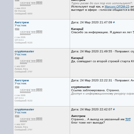
Турки разве до сих пор его используют?;
Используют ещё как, и
Marconi OFDM-25
ак
с июн 2013
выглядит в эфире - голосом общаются в В
Юг России
Сообщений: 6003
Ангстрем
Дата: 24 Мар 2020 21:47:09
#
Участник
KarapuZ
Спасибо за информацию. Я думал их лет 5 
с сен 2005
127.0.0.1
Сообщений: 9133
cryptomaster
Дата: 24 Мар 2020 21:49:55 · Поправил: cr
Участник
KarapuZ
Да, совпадает со второй строкой старта KG
с апр 2007
Латвия, Рига
Сообщений: 2797
Ангстрем
Дата: 24 Мар 2020 22:22:31 · Поправил: А
Участник
cryptomaster
Ссылка заблокирована. Странно.
Доступ к информационному ресурсу огра
с сен 2005
127.0.0.1
Сообщений: 9133
cryptomaster
Дата: 24 Мар 2020 22:42:07
#
Участник
Ангстрем
Странно... А выход на указанный им
ТУТ
блог тоже нет выхода?
с апр 2007
Латвия, Рига
Сообщений: 2797