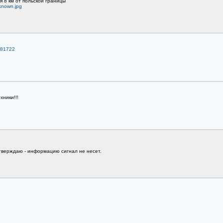
я 8 км от польской границы
known.jpg
7381722
хники!!!
тверждаю - информацию сигнал не несет.