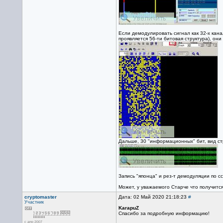
Если демодулировать сигнал как 32-х кана
проявляется 56-ти битовая структура), они
Дальше, 30 "информационных" бит, вид ст
Запись "японца" и рез-т демодуляции по с
Может, у уважаемого Старче что получится
cryptomaster
Дата: 02 Май 2020 21:18:23
#
Участник
KarapuZ
Спасибо за подробную информацию!
с апр 2007