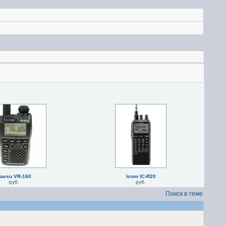
aesu VR-160
Icom IC-R20
руб.
руб.
Поиск в теме