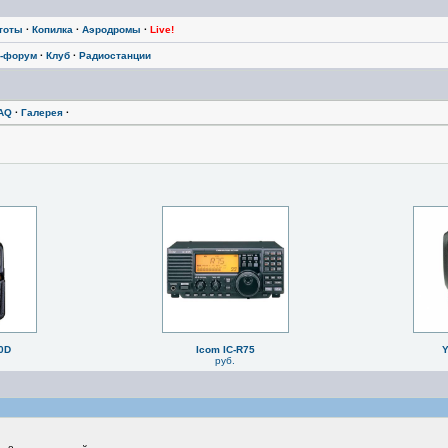
тоты
·
Копилка
·
Аэродромы
·
Live!
-форум
·
Клуб
·
Радиостанции
AQ
·
Галерея
·
0D
Icom IC-R75
Y
руб.