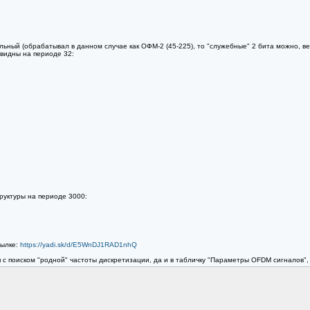
льный (обрабатывал в данном случае как ОФМ-2 (45-225), то "служебные" 2 бита можно, в
 видны на периоде 32:
руктуры на периоде 3000:
сылке:
https://yadi.sk/d/E5WnDJ1RAD1nhQ
 с поиском "родной" частоты дискретизации, да и в табличку "Параметры OFDM сигналов",