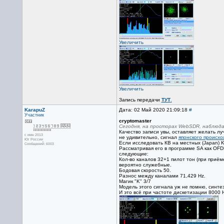
Увеличить
Увеличить
Запись передачи
ТУТ
.
KarapuZ
Дата: 02 Май 2020 21:09:18
#
Участник
cryptomaster
Сегодня, на просторах WebSDR, наблюда
Качество записи увы, оставляет желать лу
с июн 2013
не удивительно, сигнал
японского происх
Юг России
Если исследовать КВ на местных (Japan) K
Сообщений: 6003
Рассматривая его в программе SA как OF
следующие:
Кол-во каналов 32+1 пилот тон (при приём
вероятно служебные.
Бодовая скорость 50.
Разнос между каналами 71,429 Hz.
Магик "K" 3/7
Модель этого сигнала уж не помню, синте
И это всё при частоте дискетизации 8000 