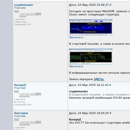
cryptomaster
Дата: 24 Мар 2020 15:48:27
#
Участник
Сегодня, на просторах WebSDR, записал 
Сеанс имеет следующую структуру:
с апр 2007
Латвия, Рига
Сообщений: 2797
Увеличить
В стартовой посылке, а также в начале п
Увеличить
В информационных частях сигнала законо
Запись передачи
ЗДЕСЬ.
KarapuZ
Дата: 24 Мар 2020 16:11:42
#
Участник
cryptomaster
В стартовой посылке, а также в начале 
Наличие пусковой комбинации KG-84 прове
с июн 2013
Юг России
Сообщений: 6003
Ангстрем
Дата: 24 Мар 2020 18:05:25
#
Участник
KarapuZ
Это KIV-7? Он использует стартовую ком
с сен 2005