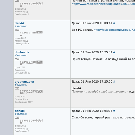
Принят вот такой странный сигнал, локаци
http://www.radioscanner.ru/uploader/2019/un
с июн 2018
Калининград
Сообщений: 3
dan4ik
Дата: 01 Янв 2020 13:03:41
#
Участник
Вот I/Q запись
http://fayloobmennik.cloud/
с июн 2018
Калининград
Сообщений: 3
dimheads
Дата: 01 Янв 2020 15:25:41
#
Участник
Приветствую!Похоже на возбуд какой то те
с дек 2017
Владимир
Сообщений: 85
cryptomaster
Дата: 01 Янв 2020 17:25:56
#
Участник
dan4ik
Похоже на возбуд какой то техники
- под
с апр 2007
Латвия, Рига
Сообщений: 2797
dan4ik
Дата: 01 Янв 2020 18:04:37
#
Участник
Спасибо всем, первый раз такое встречаю.
с июн 2018
Калининград
Сообщений: 3