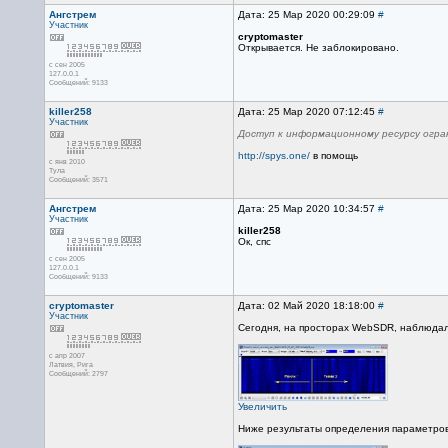
Ангстрем
Дата: 25 Мар 2020 00:29:09
#
Участник
cryptomaster
Открывается. Не заблокировано.
с сен 2005
127.0.0.1
Сообщений: 9133
killer258
Дата: 25 Мар 2020 07:12:45
#
Участник
Доступ к информационному ресурсу огра
http://spys.one/
в помощь
с янв 2010
Тула
Сообщений: 3571
Ангстрем
Дата: 25 Мар 2020 10:34:57
#
Участник
killer258
Ок, спс
с сен 2005
127.0.0.1
Сообщений: 9133
cryptomaster
Дата: 02 Май 2020 18:18:00
#
Участник
Сегодня, на просторах WebSDR, наблюдал
с апр 2007
Латвия, Рига
Сообщений: 2797
Увеличить
Ниже результаты определения параметров