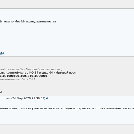
й посылки без М-последовательности):
ДА
.
вой посылки без М-последовательности):
ыть идентификатор KG-84 в виде 64-х битовой посл.
1010010001001100101010000001
вательность x^6+x^5+1
м!
нгстрем (24 Мар 2020 21:36:02)
#
 Режим совместимости у них есть, но и интеграция в старое железо тоже возможна, наскол