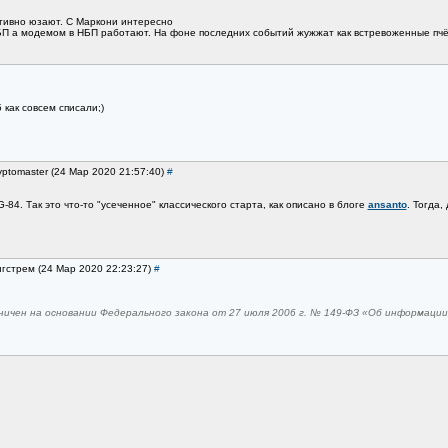
тивно юзают. С Маркони интересно
БП а модемом в НБП работают. На фоне последних событий жужжат как встревоженные пчё
как совсем списали;)
yptomaster (24 Мар 2020 21:57:40)
#
-84. Так это что-то "усеченное" классического старта, как описано в блоге
ansanto
. Тогда,
нгстрем (24 Мар 2020 22:23:27)
#
ничен на основании Федерального закона от 27 июля 2006 г. № 149-ФЗ «Об информаци