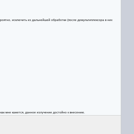
ероятно, исключить из дальнейшей обработки (после демультиплексора в них
 как мне кажется, данное излучение достойно к внесению.