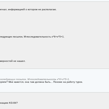
сигнал, информацией о котором не располагаю.
оследующих посылок, М-последовательность x^6+x^5+1.
мерностей не нашел.
последующих посылок, М-последовательность x^6+x^5+1.
ряли? Мне кажется, она там должна быть... Похоже на работу турок.
бинацию KG-84?