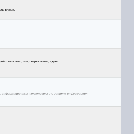
лы в улье.
 действительно, это, скорее всего, турки.
и, информационных технологиях и о защите информации».