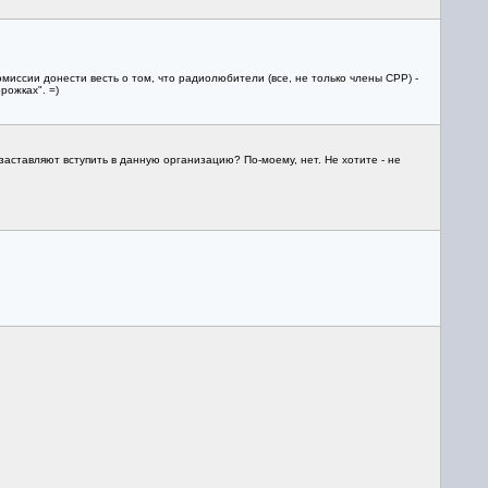
миссии донести весть о том, что радиолюбители (все, не только члены СРР) -
рожках". =)
" заставляют вступить в данную организацию? По-моему, нет. Не хотите - не