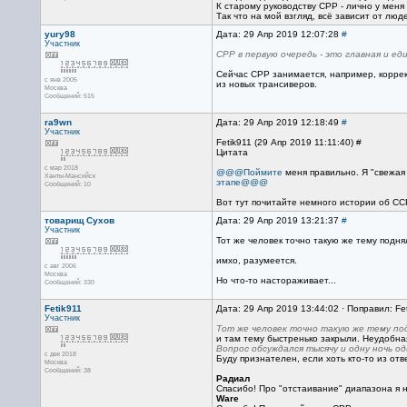
К старому руководству СРР - лично у меня
Так что на мой взгляд, всё зависит от люд
yury98
Дата: 29 Апр 2019 12:07:28
#
Участник
СРР в первую очередь - это главная и е
Сейчас СРР занимается, например, корре
с янв 2005
из новых трансиверов.
Москва
Сообщений: 515
ra9wn
Дата: 29 Апр 2019 12:18:49
#
Участник
Fetik911 (29 Апр 2019 11:11:40) #
Цитата
с мар 2018
@@@Поймите
меня правильно. Я "свежая 
Ханты-Мансийск
этапе@@@
Сообщений: 10
Вот тут почитайте немного истории об СС
товарищ Сухов
Дата: 29 Апр 2019 13:21:37
#
Участник
Тот же человек точно такую же тему подня
имхо, разумеется.
с авг 2006
Москва
Но что-то настораживает...
Сообщений: 330
Fetik911
Дата: 29 Апр 2019 13:44:02 · Поправил: Fe
Участник
Тот же человек точно такую же тему подн
и там тему быстренько закрыли. Неудобная
Вопрос обсуждался тысячу и одну ночь од
с дек 2018
Буду признателен, если хоть кто-то из от
Москва
Сообщений: 38
Радиал
Спасибо! Про "отстаивание" диапазона я н
Ware