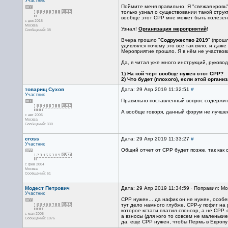
Участник
Поймите меня правильно. Я "свежая кровь
только узнал о существовании такой струк
вообще этот СРР мне может быть полезен.
с дек 2018
Москва
Узнал!
Организация мероприятий
!
Сообщений: 38
Вчера прошло "
Содружество 2019
" (прош
удивлялся почему это всё так вяло, и даж
Мероприятие прошло. Я в нём не участвова
Да, я читал уже много инструкций, руково
1) На кой чёрт вообще нужен этот СРР?
2) Что будет (плохого), если этой органи
товарищ Сухов
Дата: 29 Апр 2019 11:32:51
#
Участник
Правильно поставленный вопрос содержит 7
А вообще говоря, данный форум не лучше
с авг 2006
Москва
Сообщений: 330
cross
Дата: 29 Апр 2019 11:33:27
#
Участник
Общий отчет от СРР будет позже, так как
с фев 2004
Москва
Сообщений: 61
Модест Петрович
Дата: 29 Апр 2019 11:34:59 · Поправил: М
Участник
СРР нужен... да нафик он не нужен, особе
тут дело намного глубже. СРР-у пофиг на
которое кстати платил спонсор, а не СРР. о
с мая 2005
а взносы (для кого то совсем не маленькие
Сообщений: 1076
да, еще СРР нужен, чтобы Пермь в Европу 