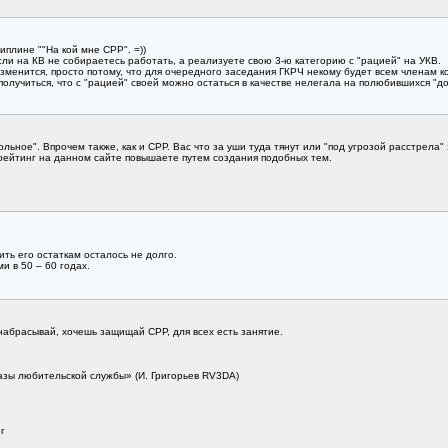
плине ""На кой мне СРР". =))
сли на КВ не собираетесь работать, а реализуете свою 3-ю категорию с "рацией" на УКВ.
изменится, просто потому, что для очередного заседания ГКРЧ некому будет всем членам ко
олучиться, что с "рацией" своей можно остаться в качестве нелегала на полюбившихся "до
вольное". Впрочем также, как и СРР. Вас что за уши туда тянут или "под угрозой расстрела
й рейтинг на данном сайте повышаете путем создания подобных тем.
ть его остаткам осталось не долго.
и в 50 – 60 годах.
набрасывай, хочешь защищай СРР, для всех есть занятие.
азы любительской службы» (И. Григорьев RV3DA)
г