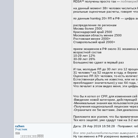
RD3A** получены просто так —
подтверж
на данный момент 38т человек числиться 
реальные оценочные расчеты, говорят что
по данным hamlog 20т РЛ в РФ — цифра а
распределение по регионам
Москва более 2500
Краснадарский край 2500
Московская область менее 2500
Ростовская менее 2000+
Ставропольский край 2000+
прием экзаменов в РФ около 31 экзамена 
возрастной состав
10-29 лет 12%
30-39 лет 26%
Большинство сдают в первый раз
И так, молодые РЛ до 30 лет это 12 проц
31 человек * на 52 неделе в году, и берем
Оценочно РЛ 32т человек, то-есть количес
Естественная убыль не известна, или не 
преобладают значительно) у нас 64 года,
Что печалит в этом видео меня, эти цифр
Что бы я хотел от СРР, для изменения сей
-Введение новой категории, действующей 
-Минимальные знания как пользователя ра
-Получения национальной лицензии через 
-Ограничьте ее 5ю ваттами, 2мя диапазона
Приложите все усилия, что бы привлечени
Тех кого зацепят, уже сдадут там на 3-2 ка
ra9wn
Дата: 29 Апр 2019 16:58:28 · Поправил: ra
Участник
Все это радиолюбительство вымирает и 
Ну так именно в РФ ускоренно вымирает, б