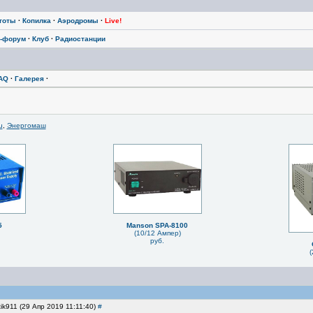
тоты
·
Копилка
·
Аэродромы
·
Live!
-форум
·
Клуб
·
Радиостанции
AQ
·
Галерея
·
u
,
Энергомаш
5
Manson SPA-8100
(10/12 Ампер)
руб.
(
ik911 (29 Апр 2019 11:11:40)
#