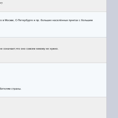
Р?
 в Москве, С-Петербурге и пр. больших населённых пунктах с большим
е означает,что оно совсем никому не нужно.
юбителям страны.