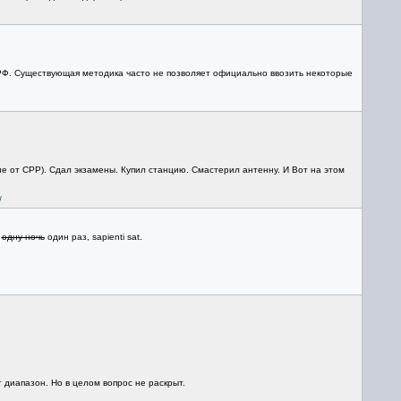
РФ. Существующая методика часто не позволяет официально ввозить некоторые
не от СРР). Сдал экзамены. Купил станцию. Смастерил антенну. И Вот на этом
/
и
одну ночь
один раз, sapienti sat.
 диапазон. Но в целом вопрос не раскрыт.