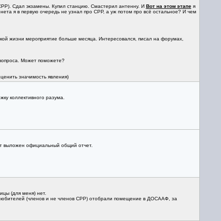
 СРР). Сдал экзамены. Купил станцию. Смастерил антенну. И
Вот на этом этапе
я
нета я в первую очередь не узнал про СРР, а уж потом про всё остальное? И чем
ской жизни мероприятие больше месяца. Интересовался, писал на форумах,
а вопроса. Может поможете?
оценить значимость явления)
жку коллективного разума.
дет выложен официальный общий отчет.
ицы (для меня) нет.
иолюбителей (членов и не членов СРР) отобрали помещение в ДОСААФ, за