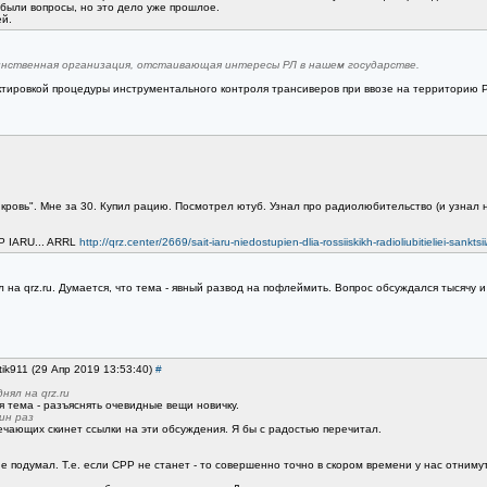
 были вопросы, но это дело уже прошлое.
ей.
динственная организация, отстаивающая интересы РЛ в нашем государстве.
ктировкой процедуры инструментального контроля трансиверов при ввозе на территорию 
кровь". Мне за 30. Купил рацию. Посмотрел ютуб. Узнал про радиолюбительство (и узнал 
Р IARU... ARRL
http://qrz.center/2669/sait-iaru-niedostupien-dlia-rossiiskikh-radioliubitieliei-sanktsii
л на qrz.ru. Думается, что тема - явный развод на пофлеймить. Вопрос обсуждался тысячу 
tik911 (29 Апр 2019 13:53:40)
#
ял на qrz.ru
 тема - разъяснять очевидные вещи новичку.
ин раз
вечающих скинет ссылки на эти обсуждения. Я бы с радостью перечитал.
е подумал. Т.е. если СРР не станет - то совершенно точно в скором времени у нас отнимут