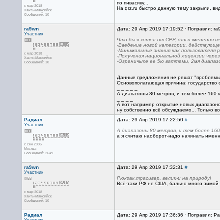
по пивасику...
с мар 2018
На qrz.ru быстро данную тему закрыли, ви
Ханты-Мансийск
Сообщений: 10
ra9wn
Дата: 29 Апр 2019 17:19:52 · Поправил: ra
Участник
Что бы я хотел от СРР, для изменения с
-Введение новой категории, действующе
-Минимальные знания как пользователя р
с мар 2018
-Получения национальной лицензии через
Ханты-Мансийск
-Ограничьте ее 5ю ваттами, 2мя диапазо
Сообщений: 10
Данные предложения не решат "проблемы"
Основополагающая причина: государство с
_ _ _ _ _
А диапазоны 80 метров, и тем более 160 м
_ _ _ _
А вот например открытие новых диапазоно
ну собственно всё обсуждаемо... Только во
Радиал
Дата: 29 Апр 2019 17:22:50
#
Участник
А диапазоны 80 метров, и тем более 160
а я считаю наоборот-надо начинать именно
с сен 2005
Москва
Сообщений: 2649
ra9wn
Дата: 29 Апр 2019 17:32:31
#
Участник
Рюкзак,трасивер, велик-и на природу!
Всё-таки РФ не США, бально много зимой н
с мар 2018
Ханты-Мансийск
Сообщений: 10
Радиал
Дата: 29 Апр 2019 17:36:36 · Поправил: Р