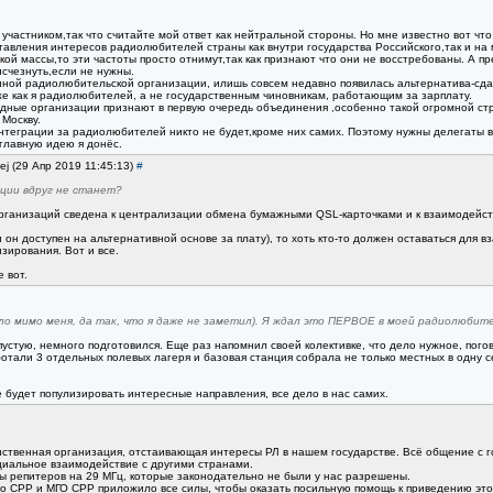
 участником,так что считайте мой ответ как нейтральной стороны. Но мне известно вот что
тавления интересов радиолюбителей страны как внутри государства Российского,так и н
ской массы,то эти частоты просто отнимут,так как признают что они не восстребованы. А 
исчезнуть,если не нужны.
нной радиолюбительской организации, илишь совсем недавно появилась альтернатива-сдав
же как я радиолюбителей, а не государственным чиновникам, работающим за зарплату.
ные организации признают в первую очередь объединения ,особенно такой огромной стра
Москву.
теграции за радиолюбителей никто не будет,кроме них самих. Поэтому нужны делегаты в
главную идею я донёс.
ej (29 Апр 2019 11:45:13)
#
ации вдруг не станет?
организаций сведена к централизации обмена бумажными QSL-карточками и к взаимодействи
н доступен на альтернативной основе за плату), то хоть кто-то должен оставаться для в
ирования. Вот и все.
 вот.
ло мимо меня, да так, что я даже не заметил). Я ждал это ПЕРВОЕ в моей радиолюбит
пустую, немного подготовился. Еще раз напомнил своей колективке, что дело нужное, пог
ботали 3 отдельных полевых лагеря и базовая станция собрала не только местных в одну се
не будет популизировать интересные направления, все дело в нас самих.
инственная организация, отстаивающая интересы РЛ в нашем государстве. Всё общение с г
циальное взаимодействие с другими странами.
мы репитеров на 29 МГц, которые законодательно не были у нас разрешены.
во СРР и МГО СРР приложило все силы, чтобы оказать посильную помощь к приведению этог