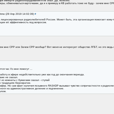
ри импорте радиооборудования я не знал. Да, полезно.
веры, обмениваться карточками, да и к примеру в КВ работать тоже не буду - зачем мне СР
3tmo (29 Апр 2019 14:02:39)
#
лицензированных радиолюбителей России. Может быть, эта организация помогает кому-то
ции её эффективность под вопросом.
ем мне СРР или Зачем СРР вообще? Вот меня не интересует общество ЛГБТ, но это ведь н
тся час Хэ мне помогут ...
работу в эфире недействительно уже как год до окончания периода.
аже не сказал.
 из комнаты с бумагами сказал - ступай
их традициях бюрократии.
 эфир. Но сам факт наличия позывного RA3ADP вызывал чувство сопричастности к радиол
 ноги на административное деление и подчинение.
шлом.