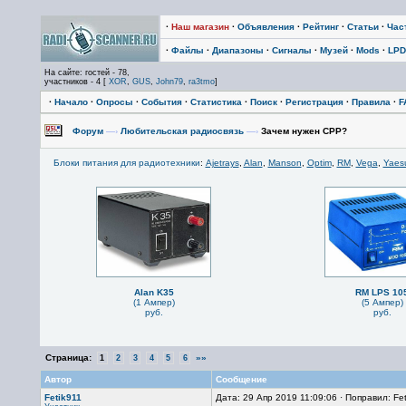
·
Наш магазин
·
Объявления
·
Рейтинг
·
Статьи
·
Час
·
Файлы
·
Диапазоны
·
Сигналы
·
Музей
·
Mods
·
LPD
На сайте: гостей - 78,
участников - 4 [
XOR
,
GUS
,
John79
,
ra3tmo
]
·
Начало
·
Опросы
·
События
·
Статистика
·
Поиск
·
Регистрация
·
Правила
·
F
Форум
—›
Любительская радиосвязь
—›
Зачем нужен СРР?
Блоки питания для радиотехники
:
Ajetrays
,
Alan
,
Manson
,
Optim
,
RM
,
Vega
,
Yaes
Alan K35
RM LPS 10
(1 Ампер)
(5 Ампер)
руб.
руб.
Страница:
»»
1
2
3
4
5
6
Автор
Сообщение
Fetik911
Дата: 29 Апр 2019 11:09:06 · Поправил: Fet