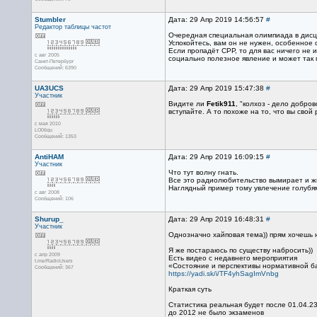
Stumbler
Дата: 29 Апр 2019 14:56:57
#
Редактор
таблицы частот
Очередная специальная олимпиада в дисци
Успокойтесь, вам он не нужен, особенное 
Если пропадёт СРР, то для вас ничего не 
с авг 2005
социально полезное явление и может так п
Санкт-Петербург
Сообщений: 6390
UA3UCS
Дата: 29 Апр 2019 15:47:38
#
Участник
Видите ли
Fetik911
, "колхоз - дело добро
вступайте. А то похоже на то, что вы сво
с мая 2010
LO06qu
Сообщений: 1353
AntiHAM
Дата: 29 Апр 2019 16:09:15
#
Участник
Что тут волну гнать.
Все это радиолюбительство вымирает и жи
Наглядный пример тому увлечение голубям
с авг 2008
Сообщений: 106
Shurup_
Дата: 29 Апр 2019 16:48:31
#
Участник
Однозначно хайповая тема)) прям хочешь 
Я же постараюсь по существу набросить))
с апр 2009
Есть видео с недавнего мероприятия
t.me/RadioUsers
«Состояние и перспективы нормативной б
Сообщений: 367
https://yadi.sk/i/TF4yhSagImVnbg
Краткая суть
Статистика реальная будет после 01.04.23
до 2012 не было экзаменов