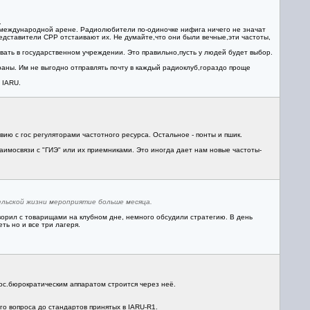
.
а международной арене. Радиолюбители по-одиночке нифига ничего не значат
представители СРР отстаивают их. Не думайте,что они были вечные,эти частоты,
ать в государственном учреждении. Это правильно,пусть у людей будет выбор.
ны. Им не выгодно отправлять почту в каждый радиоклуб,гораздо проще
 IARU.
ю с гос регуляторами частотного ресурса. Остальное - понты и пшик.
заимосвязи с "ГИЭ" или их приемниками. Это иногда дает нам новые частоты-
ельской жизни мероприятие больше месяца.
оворил с товарищами на клубном дне, немного обсудили стратегию. В день
ть но и все три лагеря.
ос.бюрократическим аппаратом строится через неё.
о вопроса до стандартов принятых в IARU-R1.