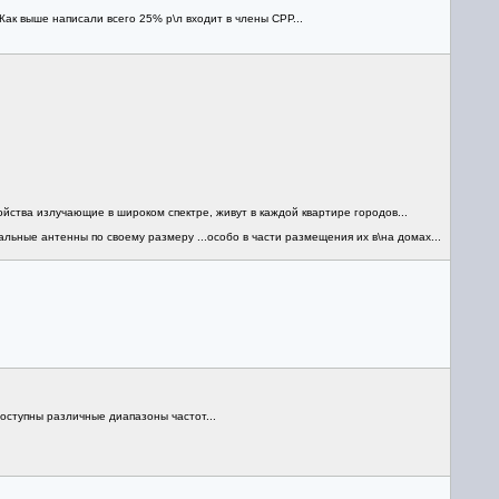
ак выше написали всего 25% р\л входит в члены СРР...
ойства излучающие в широком спектре, живут в каждой квартире городов...
льные антенны по своему размеру ...особо в части размещения их в\на домах...
оступны различные диапазоны частот...