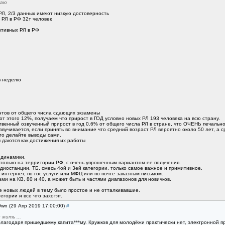
даю
РЛ, 2/3 данных имеют низкую достоверность
 РЛ в РФ 32т человек
ктивных РЛ в РФ
в неделю
ентов от общего числа сдающих экзамены
 от этого 12%, получаем что прирост в ГОД условно новых РЛ 193 человека на всю страну.
твенный озвученный прирост в год 0.6% от общего числа РЛ в стране, что ОЧЕНЬ печально
озвучивается, если принять во внимание что средний возраст РЛ вероятно около 50 лет, 
 то делайте выводы сами.
ы даются как достижения их работы
 динамики.
только на территории РФ, с очень упрошенным вариантом ее получения.
диостанции, ТБ, смесь 4ой и 3ей категории, только самое важное и примитивное.
интернет, по гос услуги или МФЦ или по почте заказным письмом.
ми на КВ, 80 и 40, а может быть и частями диапазонов для новичков.
е новых людей в тему было простое и не отталкивавшие.
тегории и все что захотят.
9wn (29 Апр 2019 17:00:00)
#
жить ...
лагодаря пришедшему капита***му. Кружков для молодёжи практически нет, электронной про