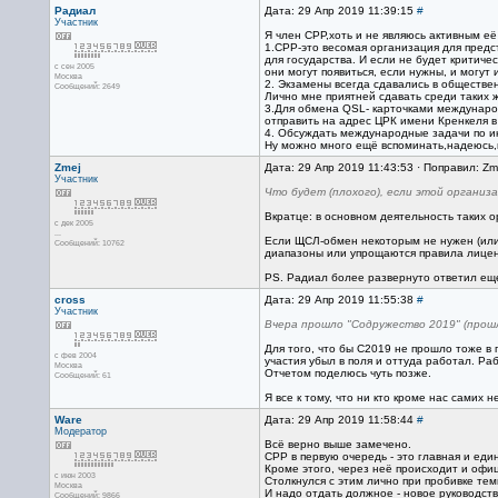
Радиал
Дата: 29 Апр 2019 11:39:15
#
Участник
Я член СРР,хоть и не являюсь активным её
1.СРР-это весомая организация для предс
для государства. И если не будет критиче
с сен 2005
они могут появиться, если нужны, и могут 
Москва
2. Экзамены всегда сдавались в обществе
Сообщений: 2649
Лично мне приятней сдавать среди таких 
3.Для обмена QSL- карточками международ
отправить на адрес ЦРК имени Кренкеля в 
4. Обсуждать международные задачи по ин
Ну можно много ещё вспоминать,надеюсь,
Zmej
Дата: 29 Апр 2019 11:43:53 · Поправил: Zm
Участник
Что будет (плохого), если этой организ
Вкратце: в основном деятельность таких 
с дек 2005
...
Если ЩСЛ-обмен некоторым не нужен (или о
Сообщений: 10762
диапазоны или упрощаются правила лиценз
PS. Радиал более развернуто ответил еще
cross
Дата: 29 Апр 2019 11:55:38
#
Участник
Вчера прошло "Содружество 2019" (прош
Для того, что бы С2019 не прошло тоже в 
с фев 2004
участия убыл в поля и оттуда работал. Ра
Москва
Отчетом поделюсь чуть позже.
Сообщений: 61
Я все к тому, что ни кто кроме нас самих 
Ware
Дата: 29 Апр 2019 11:58:44
#
Модератор
Всё верно выше замечено.
СРР в первую очередь - это главная и ед
Кроме этого, через неё происходит и офи
с июн 2003
Столкнулся с этим лично при пробивке те
Москва
И надо отдать должное - новое руководст
Сообщений: 9866