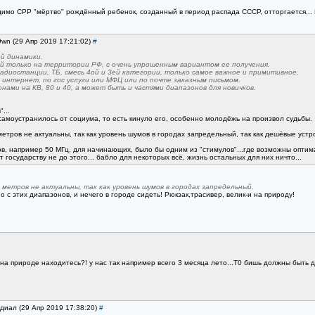
димо СРР "мёртво" рождённый ребенок, созданный в период распада СССР, отторгается... К
9wn (29 Апр 2019 17:21:02)
#
ей динамики.
й только на территории РФ, с очень упрошенным вариантом ее получения.
адиостанции, ТБ, смесь 4ой и 3ей категории, только самое важное и примитивное.
 интернет, по гос услуги или МФЦ или по почте заказным письмом.
нами на КВ, 80 и 40, а может быть и частями диапазонов для новичков.
...
амоустранилось от социума, то есть кинуло его, особенно молодёжь на произвол судьбы.
етров не актуальны, так как уровень шумов в городах запредельный, так как дешёвые устр
в, например 50 МГц, для начинающих, было бы одним из "стимулов"...где возможны оптима
т государству не до этого... бабло для некоторых всё, жизнь остальных для них ничто...
 метров не актуальны, так как уровень шумов в городах запредельный,
 с этих диапазонов, и нечего в городе сидеть! Рюкзак,трасивер, велик-и на природу!
а природе находитесь?! у нас так например всего 3 месяца лето...Т0 бишь должны быть д
адиал (29 Апр 2019 17:38:20)
#