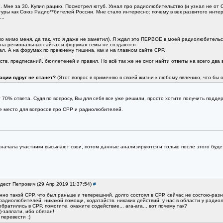
". Мне за 30. Купил рацию. Посмотрел ютуб. Узнал про радиолюбительство (и узнал не от
туры как Союз Радио**бителей России. Мне стало интересно: почему в век развитого интер
..
ло мимо меня, да так, что я даже не заметил). Я ждал это ПЕРВОЕ в моей радиолюбитель
е на региональных сайтах и форумах темы не создаются.
л. А на форумах по прежнему тишина, как и на главном сайте СРР.
дств, предписаний, бюллетеней и правил. Но всё так же не смог найти ответы на всего дв
зации вдруг не станет?
(Этот вопрос я применяю в своей жизни к любому явлению, что бы 
0% ответа. Судя по вопросу, Вы для себя все уже решили, просто хотите получить поддер
е место для вопросов про СРР и радиолюбителей.
 сначала участники высылают свои, потом данные анализируются и только после этого бу
одест Петрович (29 Апр 2019 11:37:54)
#
нно такой СРР, что был раньше и теперешний. долго состоял в СРР. сейчас не состою-разн
 радиолюбителей. никакой помощи, ходатайств. никаких действий. у нас в области у рад
братились в СРР, помогите, окажите содействие... ага-ага... вот почему так?
)-заплати, ибо обязан!
перевести :)