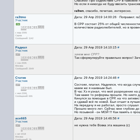
Спасибо! Про содействие СРР в таможне п
Но если я никогда не буду ввозить транси
ra9wn
, спасибо, почитаю, интересно.
ra3tmo
Дата: 29 Апр 2019 14:00:26 · Поправил: ra
Участник
В CРР состоит 25% от общей численности 
количеством радиолюбителей, но в провин
с мар 2005
Саров
Сообщений: 1142
Радиал
Дата: 29 Апр 2019 14:10:15
#
Участник
зачем мне СРР?
Так сформулируйте правильно вопрос! Зач
с сен 2005
Москва
Сообщений: 2649
Статик
Дата: 29 Апр 2019 14:24:46
#
Участник
Состоял, платил. Надеялся, что когда случи
каким же я наивным был.
В час Хэ я узнал, что моё разрешение на 
с июл 2006
Там какие то реформы прошли. Но никто д
Сообщений: 655
Кинулся за помощью в СРР, на что активист
и сдавай всё по новой. Был отшит в лучш
На передачу я не работал, просто слушал
Прошло много лет. Сейчас мне глубоко до
Но позывной - он МОЙ !!! Как память о про
ace665
Дата: 29 Апр 2019 14:46:56
#
Участник
не нужна тебе Вовка эта машина (с)
с окт 2018
Москва
Сообщений: 79