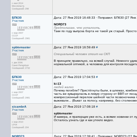
с июл 2014
Мособласть
Сообщений: 298
БП630
Дата: 27 Янв 2019 16:48:33 · Поправил: БП630 (27 Янв
Участник
NORD73
Предполагаю, что усталость.
Таки по году выпуска борта не такой уж старый. Прост
с мар 2007
CCCP
Сообщений: 2981
spbtvmaster
Дата: 27 Янв 2019 16:59:49
#
Участник
Специальный человек стоит на СКП
В принципе правильно, на всякий случай. Немного уди
с дек 2006
нормальной оптикой, а человека для контроля посадит
Санкт-Петербург
Сообщений: 2732
БП630
Дата: 27 Янв 2019 17:04:53
#
Участник
ki-13
людей жалко
Почему погибли? Пристёгнуты были, в шлемах, комбинез
с мар 2007
часть же кувыркаласяь в левую сторону от ВВП от поса
CCCP
компрессионный перелом шейной части позвоночника пр
Сообщений: 2981
выживали... (Выкат за полосу, например, без столкнов
sicambrA
Дата: 27 Янв 2019 17:08:18
#
Участник
spbtvmaster
И камера, и прапорщик уже есть, а всякие новинки от лу
Осталось узнать где и как утекло видео.
с мар 2010
LP04
Сообщений: 204
NORD73
Дата: 27 Янв 2019 17:39:41 · Поправил: NORD73 (27 Ян