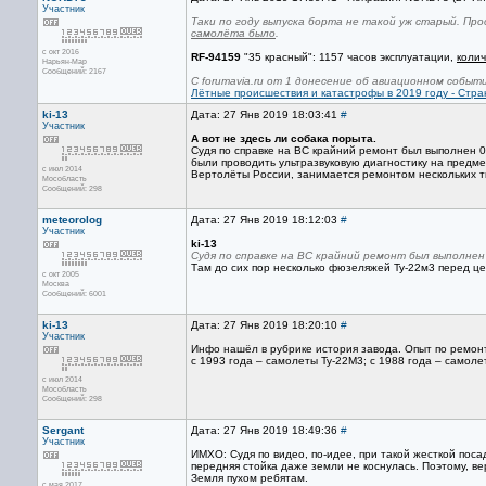
Участник
Таки по году выпуска борта не такой уж старый. Пр
самолёта было
.
с окт 2016
RF-94159
"35 красный": 1157 часов эксплуатации,
колич
Нарьян-Мар
Сообщений: 2167
С forumavia.ru от 1 донесение об авиационном событ
Лётные происшествия и катастрофы в 2019 году - Стра
ki-13
Дата: 27 Янв 2019 18:03:41
#
Участник
А вот не здесь ли собака порыта.
Судя по справке на ВС крайний ремонт был выполнен 0
были проводить ультразвуковую диагностику на предме
с июл 2014
Вертолёты России, занимается ремонтом нескольких т
Мособласть
Сообщений: 298
meteorolog
Дата: 27 Янв 2019 18:12:03
#
Участник
ki-13
Судя по справке на ВС крайний ремонт был выполнен
Там до сих пор несколько фюзеляжей Ту-22м3 перед цех
с окт 2005
Москва
Сообщений: 6001
ki-13
Дата: 27 Янв 2019 18:20:10
#
Участник
Инфо нашёл в рубрике история завода. Опыт по ремонт
с 1993 года – самолеты Ту-22М3; с 1988 года – самоле
с июл 2014
Мособласть
Сообщений: 298
Sergant
Дата: 27 Янв 2019 18:49:36
#
Участник
ИМХО: Судя по видео, по-идее, при такой жесткой поса
передняя стойка даже земли не коснулась. Поэтому, в
Земля пухом ребятам.
с мая 2017