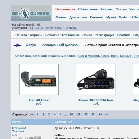
·
Наш магазин
·
Объявления
·
Рейтинг
·
Статьи
·
Част
·
Файлы
·
Диапазоны
·
Сигналы
·
Музей
·
Mods
·
LPD-
На сайте: гостей - 65,
участников - 4 [
134-83
,
Simon
,
YuriVR
,
SPBOBL
]
·
Начало
·
Опросы
·
События
·
Статистика
·
Поиск
·
Регистрация
·
Правила
·
FA
Форум
—›
Авиационный диапазон
—›
Лётные происшествия и катастро
Си-Би радиостанции в нашем магазине
:
Alan и Midland
,
Alinco
,
Intek
,
MegaJet
,
Pre
Alan 48 Excel
Alinco DR-135CBA New
Meg
руб.
руб.
Страница:
««
...
»»
1
2
3
4
5
20
21
22
23
24
Автор
Сообщение
СтарыйА
Дата: 27 Янв 2019 12:47:30
#
Участник
БП630
Интересно другое. Я раньше смотрел ролики с "кривень