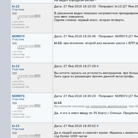
На видео аэродром Белая ?
ki-13
Дата: 27 Янв 2019 16:15:33 · Поправил: ki-13 (27 Янв 2
Участник
В указанном видео показано неграмотное преждевремен
она явно завышена.
Одним словом: первый класс, вторая четверть.
с июл 2014
Мособласть
Сообщений: 298
NORD73
Дата: 27 Янв 2019 16:20:46 · Поправил: NORD73 (27 Ян
Участник
ki-13
, при козлении, второй раз касание шасси с ВПП (в
с окт 2016
Нарьян-Мар
Сообщений: 2167
ki-13
Дата: 27 Янв 2019 16:27:28
#
Участник
Вы хотите сказать на усталость материалов, при боль
быть одна из решающих причин данной катастрофы.
с июл 2014
Мособласть
Сообщений: 298
NORD73
Дата: 27 Янв 2019 16:30:23 · Поправил: NORD73 (27 Ян
Участник
ki-13
Вы хотите сказать
на усталость материалов
, при 
с окт 2016
Да, я это и имел ввиду по 35 борту с Оленьи. Предпола
Нарьян-Мар
Сообщений: 2167
ki-13
Дата: 27 Янв 2019 16:45:02
#
Участник
Да и людей жалко и самолёт жалко. Машина с момента 
год более 1000 часов.