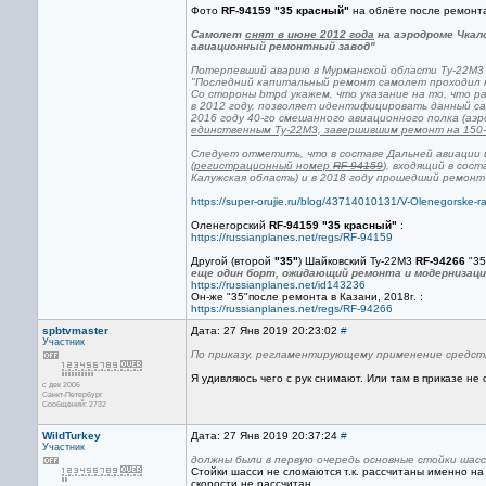
Фото
RF-94159 "35 красный"
на облёте после ремонта
Самолет
снят в июне 2012 года
на аэродроме Чкало
авиационный ремонтный завод"
Потерпевший аварию в Мурманской области Ту-22М3 
"Последний капитальный ремонт самолет проходил на
Со стороны bmpd укажем, что указание на то, что р
в 2012 году, позволяет идентифицировать данный са
2016 году 40-го смешанного авиационного полка (аэ
единственным Ту-22М3, завершившим ремонт на 150-м
Следует отметить, что в составе Дальней авиации
(регистрационный номер
RF-94159
), входящий в сос
Калужская область) и в 2018 году прошедший ремонт 
https://super-orujie.ru/blog/43714010131/V-Olenegorske-r
Оленегорский
RF-94159 "35 красный"
:
https://russianplanes.net/regs/RF-94159
Другой (второй
"35"
) Шайковский Ту-22М3
RF-94266
"35
еще один борт, ожидающий ремонта и модернизац
https://russianplanes.net/id143236
Он-же "35"после ремонта в Казани, 2018г. :
https://russianplanes.net/regs/RF-94266
spbtvmaster
Дата: 27 Янв 2019 20:23:02
#
Участник
По приказу, регламентирующему применение средст
Я удивляюсь чего с рук снимают. Или там в приказе н
с дек 2006
Санкт-Петербург
Сообщений: 2732
WildTurkey
Дата: 27 Янв 2019 20:37:24
#
Участник
должны были в первую очередь основные стойки шасс
Стойки шасси не сломаются т.к. рассчитаны именно на
скорости не рассчитан.