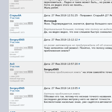
переломиться... Ладно и такое может быть,,, но разв
с фев 2011
Хотя, из видео этого не понять...
ЮФО
Жаль ребят.
Сообщений: 1873
СтарыйА
Дата: 27 Янв 2019 12:51:25 · Поправил: СтарыйА (27 Я
Участник
Фотограф
Ясно. Подтверждается, значится, фактор большого нача
с фев 2011
Вертикальная большая, потому что полосу не видел
ЮФО
Да, на видео видно, что они слишком быстро снижались
Сообщений: 1873
Sergey4565
Дата: 27 Янв 2019 13:12:12
#
Участник
но разве автоматика не предупреждала об об опасн
Тоже непонятен сей момент. Понятно, что полосу невид
приближения земли?
с сен 2007
Москва
Сообщений: 8397
Ax3
Дата: 27 Янв 2019 13:57:20
#
Участник
Sergey4565
"датчика приближения земли"
на этом самолёте точно 
с фев 2009
Нижний Новгород
Сообщений: 585
Sergey4565
Дата: 27 Янв 2019 14:13:05
#
Участник
датчика приближения земли
Обозвал его так, потому-что незнаю точного названия
последних десятках метров у него не хватит точности.
с сен 2007
Беспилотники насколько знаю, уже садятся в автоматич
Москва
Сообщений: 8397