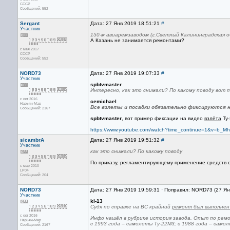
CCCP
Сообщений: 552
Sergant
Дата: 27 Янв 2019 18:51:21
#
Участник
150-м авиаремзаводом (г.Светлый Калининградская о
А Казань не занимается ремонтами?
с мая 2017
CCCP
Сообщений: 552
NORD73
Дата: 27 Янв 2019 19:07:33
#
Участник
spbtvmaster
Интересно, как это снимали? По какому поводу вот 
с окт 2016
cemichael
Нарьян-Мар
Все взлеты и посадки обязательно фиксируются на
Сообщений: 2167
spbtvmaster
, вот пример фиксации на видео
взлёта
Ту-
https://www.youtube.com/watch?time_continue=1&v=b_
sicambrA
Дата: 27 Янв 2019 19:51:32
#
Участник
как это снимали? По какому поводу
По приказу, регламентирующему применение средств о
с мар 2010
LP04
Сообщений: 204
NORD73
Дата: 27 Янв 2019 19:59:31 · Поправил: NORD73 (27 Ян
Участник
ki-13
Судя по справке на ВС крайний
ремонт был выполнен 
с окт 2016
Инфо нашёл в рубрике история завода. Опыт по ремо
Нарьян-Мар
с 1993 года – самолеты Ту-22М3; с 1988 года – само
Сообщений: 2167