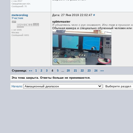
с сен 2017
Свердловская обл.
Сообщений: 70
meteorolog
Дата: 27 Янв 2019 22:02:47
#
Участник
spbtvmaster
Я удивляюсь чего с рук снимают. Или там в приказе 
Обычная камера и специально обученный человек или 
с окт 2005
Москва
Сообщений: 6001
Страница:
««
...
»»
1
2
3
4
5
20
21
22
23
24
Эта тема закрыта. Ответы больше не принимаются.
Начало