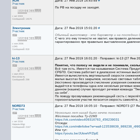
AOR
Дата: 27 Янв 2019 14:45:49
#
Участник
По РВ на посадку не заходят.
с окт 2003
Сообщений: 14675
Электроник
Дата: 27 Янв 2019 15:01:20
#
Участник
Обычный высотомер - это барометр и на последних 
С чего это ему точности не хватит, как правило делен
гарантированно при правильно выставленном давлении.
с ноя 2006
LO45
Сообщений: 818
ki-13
Дата: 27 Янв 2019 16:01:20 · Поправил: ki-13 (27 Янв 2
Участник
Понятно, что полосу не видели и не понимали, сколь
Всё там есть. Имеется так называемая Система Пред
СРБПЗ. Система работает в диапазоне истинных высот 
с июл 2014
Имеется вычислитель вертикальной скорости снижения,
Мособласть
малых высотах без закрылков, несколько световых таб
Сообщений: 298
(постоянно производится счисление ускорения снижени
выдаётся в телефоны одна или несколько речевых кома
данном (нашем) случае проходит речевая команда "Тяни
на себя".
По поводу прозвучавших рекомендаций сесть с перелёт
горизонтальном участке погасится скорость самолёта, 
NORD73
Дата: 27 Янв 2019 16:05:10 · Поправил: NORD73 (27 Ян
Участник
Несколько лет назад было нечто похожее
Жёсткая посадка Ту-22М3
https://vk.com/video409316763_456239031
с окт 2016
Отсюда:
Нарьян-Мар
https://vk.com/milinfolive?w=wall-123538639_989238_r99
Сообщений: 2167
Или тут:
https://youtu.be/JUiowVPZIpE