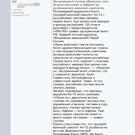
Заслуженный пилот объяснил, что
делали россияне в Африке на
разбившемся военном самолете.
с окт 2016
Потерпевший крушения в Конго
Нарьян-Мар
грузовой военный самолет Ан-72 с
Сообщений: 2167
российскими членами экипажа,
скорее всего, был куплен или передан
в аренду республике. Об этом в
разговоре с корреспондентом
«URA.RU» заявил заслуженный пилот
РФ, бывший летный директор
«Внуковских авиалиний» Юрий
Сытник.
«Наши работают там по контракту.
Конго дружественная для нас страна
и там находятся военные советники,
которые выполняют полеты на
самолетах по территории республики.
Скорее всего этот самолет с членами
российского экипажа был куплен или
передан в аренду Конго», — объяснил
он. Заслуженный пилот отметил, что
у самолета, вероятно, было
совместное обслуживание и
совместный экипаж. Также, по его
словам, российские летчики могли
обучать экипаж.
Эксперт подчеркнул, что причины
крушения Ан-72 могут разными.
«Сбили его, двигатели встали,
топливо не заправили, моторы или
управление отказали, летчики в гору
врезались, тысяча причин может
быть. Африка — есть Африка. Там
много наших самолетов лежит и
много наших летчиков», — заявил
Сытник.
Ранее стало известно, что грузовой
военный самолет Ан-72 разбился на
востоке Демократической
Республики Конго (ДРК). На борту