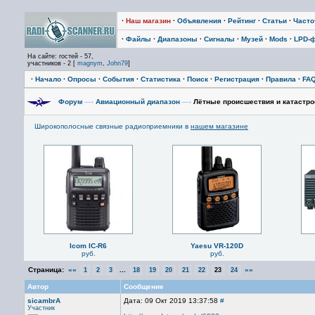
·
Наш магазин
·
Объявления
·
Рейтинг
·
Статьи
·
Част
·
Файлы
·
Диапазоны
·
Сигналы
·
Музей
·
Mods
·
LPD-
На сайте: гостей - 57,
участников - 2 [
magnym
,
John79
]
·
Начало
·
Опросы
·
События
·
Статистика
·
Поиск
·
Регистрация
·
Правила
·
FA
Форум
—›
Авиационный диапазон
—›
Лётные происшествия и катастро
Широкополосные связные радиоприемники в
нашем магазине
Icom IC-R6
Yaesu VR-120D
руб.
руб.
Страница:
««
...
»»
1
2
3
18
19
20
21
22
23
24
Автор
Сообщение
sicambrA
Дата: 09 Окт 2019 13:37:58
#
Участник