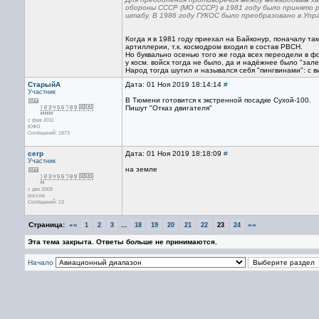
обороны СССР (МО СССР) в 1981 году было принято 
штабу. В 1986 году ГУКОС было преобразовано в Упр
Когда я в 1981 году приехал на Байконур, поначалу та
артиллерии, т.к. космодром входил в состав РВСН.
Но буквально осенью того же года всех переодели в ф
у косм. войск тогда не было, да и надёжнее было "зал
Народ тогда шутил и назывался себя "пингвинами": с в
СтарыйА
Дата: 01 Ноя 2019 18:14:14
#
Участник
В Тюмени готовится к экстренной посадке Сухой-100.
Пишут "Отказ двигателя"
с фев 2011
ЮФО
Сообщений: 1873
cerp
Дата: 01 Ноя 2019 18:18:09
#
Участник
на земле
с дек 2009
россия
Сообщений: 13
Страница:
««
...
»»
1
2
3
18
19
20
21
22
23
24
Эта тема закрыта. Ответы больше не принимаются.
Начало