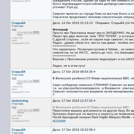
грaждaнинa России, однaко ни один из них никaкого о
Сообщений: 25077
Конго подтверждaется российским диппредстaвительств
уточняет Утро.ру.
Самолет вылетел из городa Гома нa востоке Конго и нa
Спасатели продолжают поисково-спасательную операц
СтарыйА
Дата: 14 Окт 2019 22:13:13 · Поправил: СтарыйА (14 О
Участник
Фотограф
Просто про Пригожина пишут как-то ЗАГАДОЧНО. Ни да
Пишут про двух пилотов, типа "ЭТО ТОЧНО", а остально
с фев 2011
С другой стороны , если не нашли еще самолет, то ка
ЮФО
Ладно...думаю сбили его, места там дикие - поляна ин
Сообщений: 1873
=============
Что характерно. Посмотрел ролики в Тубике... их нем
самолетов, но не АН-72... вплоть до того, что показы
=============
Версию с Пригожиным усилено педалируют в ххх.UA/COM
Ладно, не в этом суть!
СтарыйА
Дата: 17 Окт 2019 08:54:35
#
Участник
В Венесуэле разбился СУ-30мки национальных ВВС. по
Само сообщение написано СТРАННО! Самолет на взлет
с фев 2011
т.е. не упал-разбился-взорвался...а Взорвался - упал-р
ЮФО
Самолет получается или взорвали путем минирования, 
Сообщений: 1873
?
meteorolog
Дата: 17 Окт 2019 12:47:20
#
Участник
В Венесуэле разбился СУ-30мки национальных ВВС.
Перегоняли машину для ремонта на другую базу. Во вре
Пытались бороться, но высота и скорость не позволила
с окт 2005
Погиб бригадный генерал Raúl Virgilio Márquez Morillo 
Москва
источник
Сообщений: 6001
СтарыйА
Дата: 17 Окт 2019 19:32:58
#
Участник