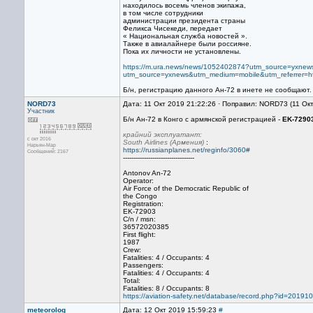
находилось восемь членов экипажа,
в том числе сотрудники
администрации президента страны
Феликса Чисекеди, передает
« Национальная служба новостей ».
Также в авиалайнере были россияне.
Пока их личности не установлены.
https://m.ura.news/news/1052402874?utm_source=yxn
utm_source=yxnews&utm_medium=mobile&utm_referrer
Б/н, регистрацию данного Ан-72 в инете не сообщают.
NORD73
Дата: 11 Окт 2019 21:22:26 · Поправил: NORD73 (11 Ок
Участник
Б/н Ан-72 в Конго с армянской регистрацией -
EK-7290
крайний эксплуатант:
с окт 2016
South Airlines (Армения)
:
Нарьян-Мар
https://russianplanes.net/reginfo/3060#
Сообщений: 2167
----------------------------------
Antonov An-72
Operator:
Air Force of the Democratic Republic of
the Congo
Registration:
EK-72903
C/n / msn:
36572020385
First flight:
1987
Crew:
Fatalities: 4 / Occupants: 4
Passengers:
Fatalities: 4 / Occupants: 4
Total:
Fatalities: 8 / Occupants: 8
https://aviation-safety.net/database/record.php?id=20191
meteorolog
Дата: 12 Окт 2019 15:59:23
#