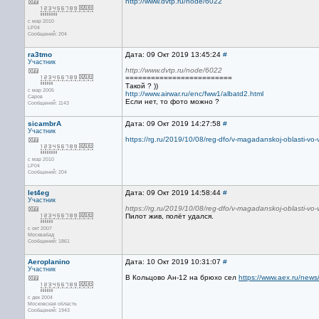
http://www.dvtp.ru/node/6022
с мар 2010
LP04
Сообщений: 204
ra3tmo
Дата: 09 Окт 2019 13:45:24
#
Участник
http://www.dvtp.ru/node/6022
=========================
Такой ? ))
с мар 2005
http://www.airwar.ru/enc/fww1/albatd2.html
Саров
Если нет, то фото можно ?
Сообщений: 1143
sicambrA
Дата: 09 Окт 2019 14:27:58
#
Участник
https://rg.ru/2019/10/08/reg-dfo/v-magadanskoj-oblasti-vo-
с мар 2010
LP04
Сообщений: 204
let4eg
Дата: 09 Окт 2019 14:58:44
#
Участник
https://rg.ru/2019/10/08/reg-dfo/v-magadanskoj-oblasti-vo-
Пилот жив, полёт удался.
с окт 2007
Москвабад
Сообщений: 1861
Aeroplanino
Дата: 10 Окт 2019 10:31:07
#
Участник
В Кольцово Ан-12 на брюхо сел
https://www.aex.ru/new
с дек 2004
Московская область
Сообщений: 1943