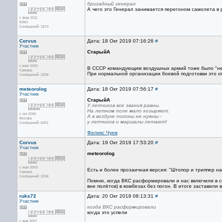
бригадный генерал
А чего это Генерал занимается перегоном самолета в
с фев 2011
ЮФО
Сообщений: 1873
Corvus
Дата: 18 Окт 2019 07:16:26
#
Участник
СтарыйА
с мая 2003
В СССР командующим воздушных армий тоже было "не в
Самара
При нормальной организации боевой подготовки это о
Сообщений: 3258
meteorolog
Дата: 18 Окт 2019 07:56:17
#
Участник
СтарыйА
У летчиков все звания равны.
На летном поле мало козыряют.
с окт 2005
А в воздухе погоны не нужны -
Москва
у летчиков и маршалы летают!
Сообщений: 6001
Феликс Чуев
Corvus
Дата: 19 Окт 2019 17:53:20
#
Участник
meteorolog
с мая 2003
Есть и более прозаичная версия: "Штопор и триппер на 
Самара
Сообщений: 3258
Помню, когда ВКС расформировали и нас включили в со
вне полётов) в комбезах без погон. В итоге заставили
ruks72
Дата: 20 Окт 2019 08:13:31
#
Участник
когда ВКС расформировали
когда это успели
с янв 2007