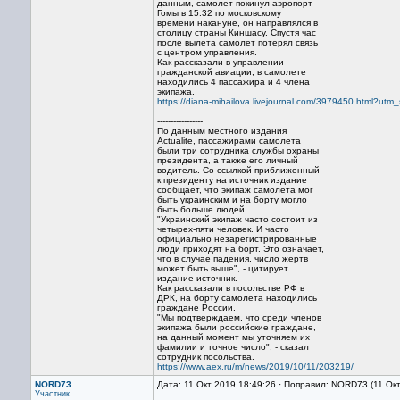
данным, самолет покинул аэропорт
Гомы в 15:32 по московскому
времени накануне, он направлялся в
столицу страны Киншасу. Спустя час
после вылета самолет потерял связь
с центром управления.
Как рассказали в управлении
гражданской авиации, в самолете
находились 4 пассажира и 4 члена
экипажа.
https://diana-mihailova.livejournal.com/3979450.html?utm
-----------------
По данным местного издания
Actualite, пассажирами самолета
были три сотрудника службы охраны
президента, а также его личный
водитель. Со ссылкой приближенный
к президенту на источник издание
сообщает, что экипаж самолета мог
быть украинским и на борту могло
быть больше людей.
"Украинский экипаж часто состоит из
четырех-пяти человек. И часто
официально незарегистрированные
люди приходят на борт. Это означает,
что в случае падения, число жертв
может быть выше", - цитирует
издание источник.
Как рассказали в посольстве РФ в
ДРК, на борту самолета находились
граждане России.
"Мы подтверждаем, что среди членов
экипажа были российские граждане,
на данный момент мы уточняем их
фамилии и точное число", - сказал
сотрудник посольства.
https://www.aex.ru/m/news/2019/10/11/203219/
NORD73
Дата: 11 Окт 2019 18:49:26 · Поправил: NORD73 (11 Ок
Участник