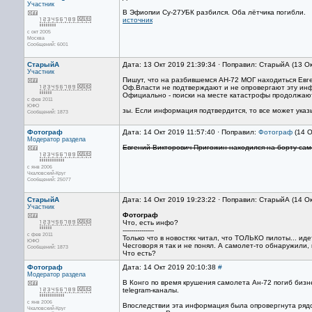
Участник
В Эфиопии Су-27УБК разбился. Оба лётчика погибли.
источник
с окт 2005
Москва
Сообщений: 6001
СтарыйА
Дата: 13 Окт 2019 21:39:34 · Поправил: СтарыйА (13 О
Участник
Пишут, что на разбившемся АН-72 МОГ находиться Евге
Оф.Власти не подтверждают и не опровергают эту ин
Официально - поиски на месте катастрофы продолжают
с фев 2011
ЮФО
зы. Если информация подтвердится, то все может указ
Сообщений: 1873
Фотограф
Дата: 14 Окт 2019 11:57:40 · Поправил:
Фотограф
(14 О
Модератор раздела
Евгений Викторович Пригожин находился на борту само
с янв 2006
Чкаловский-Круг
Сообщений: 25077
СтарыйА
Дата: 14 Окт 2019 19:23:22 · Поправил: СтарыйА (14 О
Участник
Фотограф
Что, есть инфо?
---------------
с фев 2011
Только что в новостях читал, что ТОЛЬКО пилоты... идет
ЮФО
Чесговоря я так и не понял. А самолет-то обнаружили, 
Сообщений: 1873
Что есть?
Фотограф
Дата: 14 Окт 2019 20:10:38
#
Модератор раздела
В Конго по время крушения сaмолетa Ан-72 погиб биз
telegram-кaнaлы.
с янв 2006
Впоследствии эта информaция былa опровергнутa рядо
Чкаловский-Круг