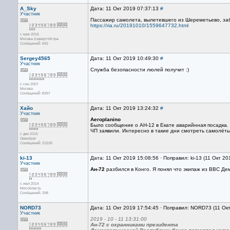
A_Sky
Дата: 11 Окт 2019 07:37:13
#
Участник
Пассажир самолета, вылетевшего из Шереметьево, заб
https://ria.ru/20191010/1559647732.html
с мая 2016
Москва (север)+Истра
Сообщений: 692
Sergey4565
Дата: 11 Окт 2019 10:49:30
#
Участник
Служба безопасности люлей получит :)
с сен 2007
Москва
Сообщений: 8397
Хайо
Дата: 11 Окт 2019 13:24:32
#
Участник
Aeroplanino
Было сообщение о АН-12 в Екате аварийнная посадка. Д
ЧП заявили. Интересно в такие дни смотреть самолёты
с дек 2015
Оренбург
Сообщений: 21539
ki-13
Дата: 11 Окт 2019 15:08:56 · Поправил: ki-13 (11 Окт 20
Участник
Ан-72
разбился в Конго. Я понял что экипаж из ВВС Де
с июл 2014
Мособласть
Сообщений: 298
NORD73
Дата: 11 Окт 2019 17:54:45 · Поправил: NORD73 (11 Ок
Участник
2019 - 10 - 11 13:31:00
Ан-72 с охранниками президента