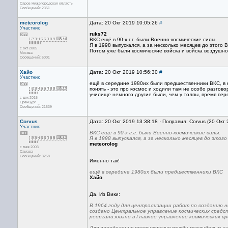
Саров Нижегородская область
Сообщений: 2351
meteorolog
Дата: 20 Окт 2019 10:05:26
#
Участник
ruks72
ВКС ещё в 90-х г.г. были Военно-космические силы.
Я в 1998 выпускался, а за несколько месяцев до этого
с окт 2005
Потом уже были космические войска и войска воздушно
Москва
Сообщений: 6001
Хайо
Дата: 20 Окт 2019 10:56:30
#
Участник
ещё в середине 1980их были предшественники ВКС, в 
понять - это про космос и ходили там не особо разгов
училище немного другие были, чем у толпы, время пер
с дек 2015
Оренбург
Сообщений: 21539
Corvus
Дата: 20 Окт 2019 13:38:18 · Поправил: Corvus (20 Окт
Участник
ВКС ещё в 90-х г.г. были Военно-космические силы.
Я в 1998 выпускался, а за несколько месяцев до это
meteorolog
с мая 2003
Самара
Сообщений: 3258
Именно так!
ещё в середине 1980их были предшественники ВКС
Хайо
Да. Из Вики:
В 1964 году для централизации работ по созданию н
создано Центральное управление космических средст
реорганизовано в Главное управление космических с
Для преодоления противоречия между межвидовым х