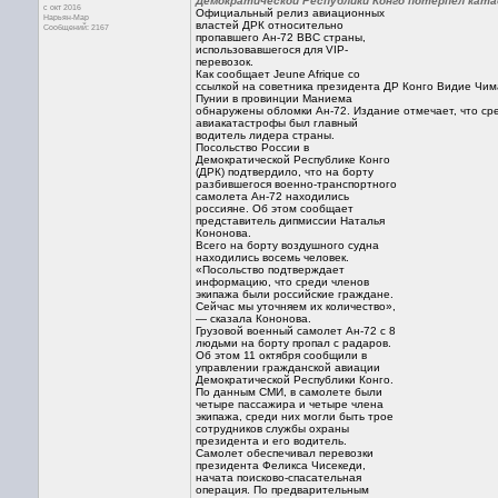
Демократической Республики Конго потерпел ката
с окт 2016
Официальный релиз авиационных
Нарьян-Мар
властей ДРК относительно
Сообщений: 2167
пропавшего Ан-72 ВВС страны,
использовавшегося для VIP-
перевозок.
Как сообщает Jeune Afrique со
ссылкой на советника президента ДР Конго Видие Чиман
Пунии в провинции Маниема
обнаружены обломки Ан-72. Издание отмечает, что ср
авиакатастрофы был главный
водитель лидера страны.
Посольство России в
Демократической Республике Конго
(ДРК) подтвердило, что на борту
разбившегося военно-транспортного
самолета Ан-72 находились
россияне. Об этом сообщает
представитель дипмиссии Наталья
Кононова.
Всего на борту воздушного судна
находились восемь человек.
«Посольство подтверждает
информацию, что среди членов
экипажа были российские граждане.
Сейчас мы уточняем их количество»,
— сказала Кононова.
Грузовой военный самолет Ан-72 с 8
людьми на борту пропал с радаров.
Об этом 11 октября сообщили в
управлении гражданской авиации
Демократической Республики Конго.
По данным СМИ, в самолете были
четыре пассажира и четыре члена
экипажа, среди них могли быть трое
сотрудников службы охраны
президента и его водитель.
Самолет обеспечивал перевозки
президента Феликса Чисекеди,
начата поисково-спасательная
операция. По предварительным