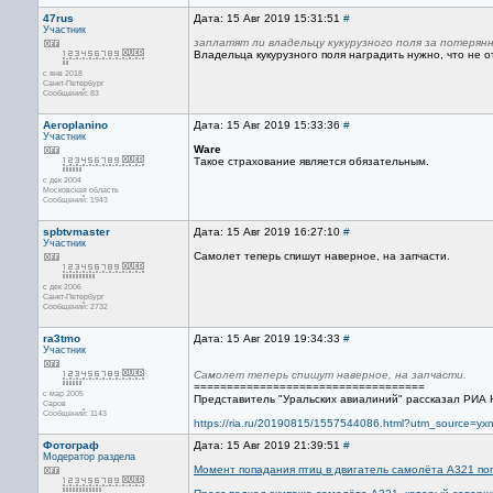
47rus
Дата: 15 Авг 2019 15:31:51
#
Участник
заплатят ли владельцу кукурузного поля за потерян
Владельца кукурузного поля наградить нужно, что не о
с янв 2018
Санкт-Петербург
Сообщений: 83
Aeroplanino
Дата: 15 Авг 2019 15:33:36
#
Участник
Ware
Такое страхование является обязательным.
с дек 2004
Московская область
Сообщений: 1943
spbtvmaster
Дата: 15 Авг 2019 16:27:10
#
Участник
Самолет теперь спишут наверное, на запчасти.
с дек 2006
Санкт-Петербург
Сообщений: 2732
ra3tmo
Дата: 15 Авг 2019 19:34:33
#
Участник
Самолет теперь спишут наверное, на запчасти.
===================================
с мар 2005
Представитель "Уральских авиалиний" рассказал РИА 
Саров
Сообщений: 1143
https://ria.ru/20190815/1557544086.html?utm_source=
Фотограф
Дата: 15 Авг 2019 21:39:51
#
Модератор раздела
Момент попадания птиц в двигатель самолёта А321 по