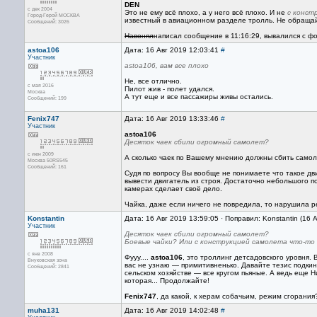
DEN
с дек 2004
Это не ему всё плохо, а у него всё плохо. И не
с конст
Город-Герой МОСКВА
известный в авиационном разделе тролль. Не обращайте
Сообщений: 3026
Навонял
написал сообщение в 11:16:29, вывалился с фо
astoa106
Дата: 16 Авг 2019 12:03:41
#
Участник
astoa106, вам все плохо
Не, все отлично.
с мая 2016
Пилот жив - полет удался.
Москва
А тут еще и все пассажиры живы остались.
Сообщений: 199
Fenix747
Дата: 16 Авг 2019 13:33:46
#
Участник
astoa106
Десяток чаек сбили огромный самолет?
с июн 2009
А сколько чаек по Вашему мнению должны сбить самолё
Москва 50RS545
Сообщений: 161
Судя по вопросу Вы вообще не понимаете что такое дв
вывести двигатель из строя. Достаточно небольшого 
камерах сделает своё дело.
Чайка, даже если ничего не повредила, то нарушила р
Konstantin
Дата: 16 Авг 2019 13:59:05 · Поправил: Konstantin (16 
Участник
Десяток чаек сбили огромный самолет?
Боевые чайки? Или с конструкцией самолета что-то
с янв 2008
Фууу....
astoa106
, это троллинг детсадовского уровня.
Внуковская зона
вас не узнаю — примитивненько. Давайте тезис подкин
Сообщений: 2841
сельском хозяйстве — все кругом пьяные. А ведь еще 
которая... Продолжайте!
Fenix747
, да какой, к херам собачьим, режим сгорания
muha131
Дата: 16 Авг 2019 14:02:48
#