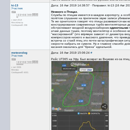
ki-13
Дата: 16 Авг 2019 14:38:57 · Поправил: ki-13 (16 Авг 2
Участник
Немного о Птицах.
Службы по птицам имеются в каждом аэропорту, а осо
полётом слушание на приличном звуке записи убиваем
с июл 2014
Те же орнитологи говорят что птицы развиваются как к
Мособласть
конструировании современных турбо-вентиляторных дв
Сообщений: 298
обстреливают входной воздухозаборник
одиночными
т
атаке данных тушек, поэтому вентилятор и особенно к
"массированой" (это впрямую зависит от диаметра вхо
компрессоров низкого и высокого давления, что привед
встреча со стаей птиц это почти катастрофическая сит
скорости набрать не сумели. Ну и главное спасибо дож
касания оказалась для "брюха" идеальной.
meteorolog
Дата: 16 Авг 2019 15:06:24
#
Участник
Рейс UT365 на Уфу. Был возврат во Внуково из-за птиц
с окт 2005
Москва
Сообщений: 6001