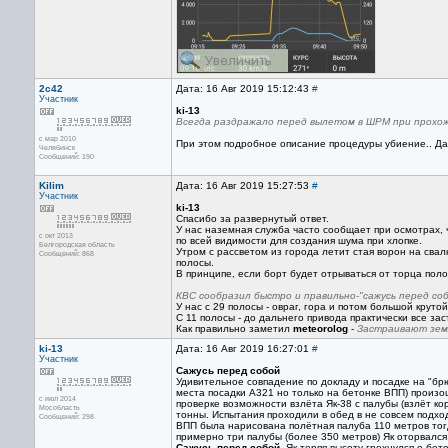
2c42
Дата: 16 Авг 2019 15:12:43
#
Участник
ki-13
Всегда раздражало перед вылетом в ШРМ при прохож
с мар 2010
При этом подробное описание процедуры убиение.. Дав
Челябинск
Сообщений: 190
Kilim
Дата: 16 Авг 2019 15:27:53
#
Участник
ki-13
Спасибо за развернутый ответ.
У нас наземная служба часто сообщает при осмотрах, ч
с окт 2013
по всей видимости для создания шума при хлопке.
Белгородская область
Утром с рассветом из города летит стая ворон на свал
Сообщений: 868
полосы.
В принципе, если борт будет отрываться от торца поло
КВС сообразил быстро и правильно-"сажусь перед со
У нас с 29 полосы - овраг, гора и потом большой крутой
С 11 полосы - до дальнего привода практически все за
Как правильно заметил
meteorolog
-
Застраивают земл
ki-13
Дата: 16 Авг 2019 16:27:01
#
Участник
Сажусь перед собой
Удивительное совпадение по докладу и посадке на "брюх
места посадки А321 но только на бетонке ВПП) произо
с июл 2014
проверке возможности взлёта Як-38 с палубы (взлёт ко
Мособласть
тонны. Испытания проходили в обед в не совсем подхо
Сообщений: 298
ВПП была нарисована полётная палуба 110 метров тогд
примерно три палубы (более 350 метров) Як оторвалс
Сажусь перед собой
. Як теряя высоту грохнулся о бе