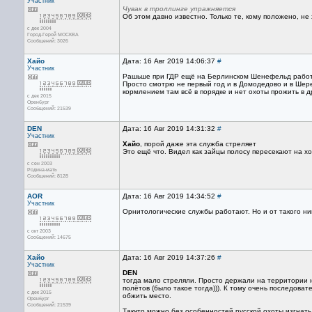
Участник
Чувак в троллинге упражняется
Об этом давно известно. Только те, кому положено, не 
с дек 2004
Город-Герой МОСКВА
Сообщений: 3026
Хайо
Дата: 16 Авг 2019 14:06:37
#
Участник
Рашьше при ГДР ещё на Берлинском Шенефельд работал
Просто смотрю не первый год и в Домодедово и в Шере
кормлением там всё в порядке и нет охоты прожить в д
с дек 2015
Оренбург
Сообщений: 21539
DEN
Дата: 16 Авг 2019 14:31:32
#
Участник
Хайо
, порой даже эта служба стреляет
Это ещё что. Видел как зайцы полосу пересекают на х
с сен 2003
Родина-мать
Сообщений: 8128
AOR
Дата: 16 Авг 2019 14:34:52
#
Участник
Орнитологические службы работают. Но и от такого ник
с окт 2003
Сообщений: 14675
Хайо
Дата: 16 Авг 2019 14:37:26
#
Участник
DEN
тогда мало стреляли. Просто держали на территории 
полётов (было такое тогда))). К тому очень последов
с дек 2015
обжить место.
Оренбург
Сообщений: 21539
Такчто можно без особенностей русской охоты изгнать