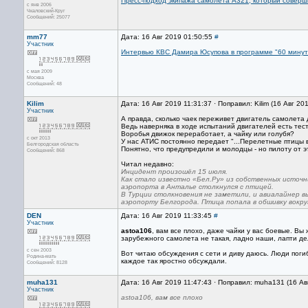
Пресс-подход экипажа самолёта А321, который соверш
с янв 2006
Чкаловский-Круг
Сообщений: 25077
mm77
Дата: 16 Авг 2019 01:50:55
#
Участник
Интервью КВС Дамира Юсупова в программе "60 минут
с мая 2009
Москва
Сообщений: 48
Kilim
Дата: 16 Авг 2019 11:31:37 · Поправил: Kilim (16 Авг 20
Участник
А правда, сколько чаек переживет двигатель самолета
Ведь наверняка в ходе испытаний двигателей есть тес
Воробья движок переработает, а чайку или голубя?
с окт 2013
У нас АТИС постоянно передает "...Перелетные птицы в
Белгородская область
Понятно, что предупредили и молодцы - но пилоту от э
Сообщений: 868
Читал недавно:
Инцидент произошёл 15 июля.
Как стало известно «Бел.Ру» из собственных источн
аэропорта в Анталье столкнулся с птицей.
В Турции столкновения не заметили, и авиалайнер в
аэропорту Белгорода. Птица попала в обшивку вокру
DEN
Дата: 16 Авг 2019 11:33:45
#
Участник
astoa106
, вам все плохо, даже чайки у вас боевые. В
зарубежного самолета не такая, ладно наши, лапти де
с сен 2003
Вот читаю обсуждения с сети и диву даюсь. Люди поги
Родина-мать
каждое так яростно обсуждали.
Сообщений: 8128
muha131
Дата: 16 Авг 2019 11:47:43 · Поправил: muha131 (16 Ав
Участник
astoa106, вам все плохо