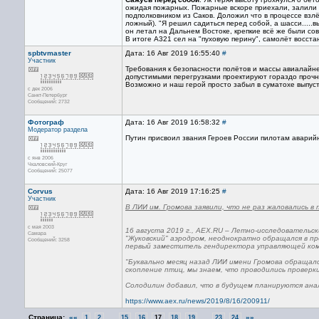
ожидая пожарных. Пожарные вскоре приехали, залили 
подполковником из Саков. Доложил что в процессе взл
ложный). "Я решил садиться перед собой, а шасси.....в
он летал на Дальнем Востоке, крепкие всё же были со
В итоге А321 сел на "пуховую перину", самолёт восст
spbtvmaster
Дата: 16 Авг 2019 16:55:40
#
Участник
Требования к безопасности полётов и массы авиалайн
допустимыми перегрузками проектируют гораздо прочн
Возможно и наш герой просто забыл в суматохе выпуст
с дек 2006
Санкт-Петербург
Сообщений: 2732
Фотограф
Дата: 16 Авг 2019 16:58:32
#
Модератор раздела
Путин присвоил звания Героев России пилотам аварий
с янв 2006
Чкаловский-Круг
Сообщений: 25077
Corvus
Дата: 16 Авг 2019 17:16:25
#
Участник
В ЛИИ им. Громова заявили, что не раз жаловались в 
с мая 2003
16 августа 2019 г., AEX.RU – Летно-исследовательс
Самара
"Жуковский" аэродром, неоднократно обращался в пр
Сообщений: 3258
первый заместитель гендиректора управляющей ком
"Буквально месяц назад ЛИИ имени Громова обращался
скопление птиц, мы знаем, что проводились проверки 
Солодилин добавил, что в будущем планируются ана
https://www.aex.ru/news/2019/8/16/200911/
Страница:
««
...
...
»»
1
2
15
16
17
18
19
23
24