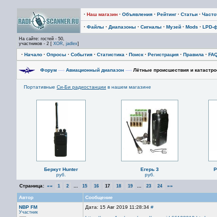
·
Наш магазин
·
Объявления
·
Рейтинг
·
Статьи
·
Част
·
Файлы
·
Диапазоны
·
Сигналы
·
Музей
·
Mods
·
LPD-
На сайте: гостей - 50,
участников - 2 [
XOR
,
jadlex
]
·
Начало
·
Опросы
·
События
·
Статистика
·
Поиск
·
Регистрация
·
Правила
·
FA
Форум
—›
Авиационный диапазон
—›
Лётные происшествия и катастро
Портативные
Си-Би радиостанции
в нашем магазине
Беркут Hunter
Егерь 3
P
руб.
руб.
Страница:
««
...
...
»»
1
2
15
16
17
18
19
23
24
Автор
Сообщение
NBP FM
Дата: 15 Авг 2019 11:28:34
#
Участник