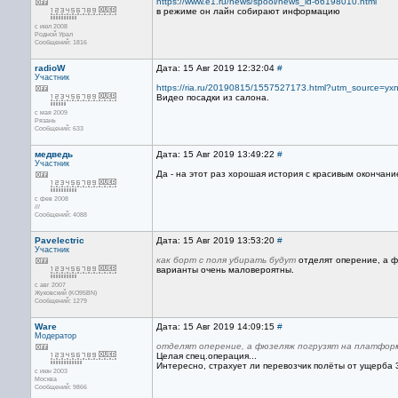
https://www.e1.ru/news/spool/news_id-66198010.html
в режиме он лайн собирают информацию
с июл 2008
Родной Урал
Сообщений: 1816
radioW
Дата: 15 Авг 2019 12:32:04
#
Участник
https://ria.ru/20190815/1557527173.html?utm_source=
Видео посадки из салона.
с мая 2009
Рязань
Сообщений: 633
медведь
Дата: 15 Авг 2019 13:49:22
#
Участник
Да - на этот раз хорошая история с красивым окончани
с фев 2008
///
Сообщений: 4088
Pavelectric
Дата: 15 Авг 2019 13:53:20
#
Участник
как борт с поля убирать будут
отделят оперение, а ф
варианты очень маловероятны.
с авг 2007
Жуковский (KO95BN)
Сообщений: 1279
Ware
Дата: 15 Авг 2019 14:09:15
#
Модератор
отделят оперение, а фюзеляж погрузят на платформу
Целая спец.операция...
Интересно, страхует ли перевозчик полёты от ущерба 3
с июн 2003
Москва
Сообщений: 9866