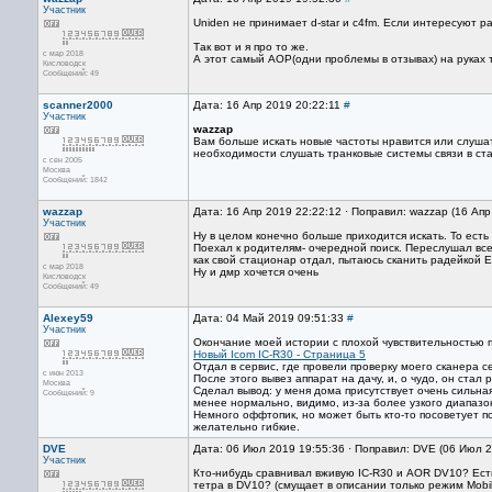
Участник
Uniden не принимает d-star и c4fm. Если интересуют р
Так вот и я про то же.
с мар 2018
А этот самый АОР(одни проблемы в отзывах) на руках т
Кисловодск
Сообщений: 49
scanner2000
Дата: 16 Апр 2019 20:22:11
#
Участник
wazzap
Вам больше искать новые частоты нравится или слушать
необходимости слушать транковые системы связи в ст
с сен 2005
Москва
Сообщений: 1842
wazzap
Дата: 16 Апр 2019 22:22:12 · Поправил: wazzap (16 Ап
Участник
Ну в целом конечно больше приходится искать. То есть
Поехал к родителям- очередной поиск. Переслушал все
как свой стационар отдал, пытаюсь сканить радейкой Е
с мар 2018
Ну и дмр хочется очень
Кисловодск
Сообщений: 49
Alexey59
Дата: 04 Май 2019 09:51:33
#
Участник
Окончание моей истории с плохой чувствительностью п
Новый Icom IC-R30 - Страница 5
Отдал в сервис, где провели проверку моего сканера 
с июн 2013
После этого вывез аппарат на дачу, и, о чудо, он ста
Москва
Сделал вывод: у меня дома присутствует очень сильна
Сообщений: 9
менее нормально, видимо, из-за более узкого диапазона
Немного оффтопик, но может быть кто-то посоветует 
желательно гибкие.
DVE
Дата: 06 Июл 2019 19:55:36 · Поправил: DVE (06 Июл 2
Участник
Кто-нибудь сравнивал вживую IC-R30 и AOR DV10? Есть
тетра в DV10? (смущает в описании только режим Mobil