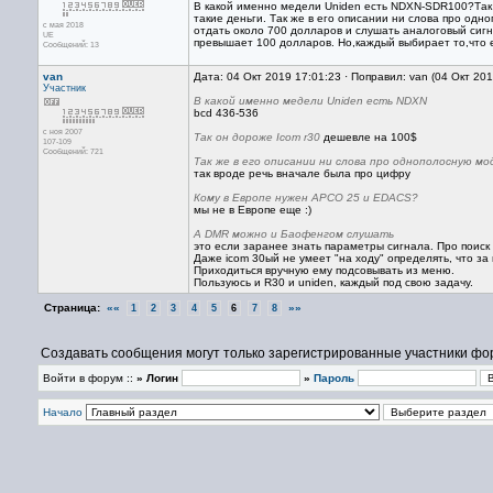
В какой именно медели Uniden есть NDXN-SDR100?Так 
такие деньги. Так же в его описании ни слова про од
с мая 2018
отдать около 700 долларов и слушать аналоговый си
UE
превышает 100 долларов. Но,каждый выбирает то,что е
Сообщений: 13
van
Дата: 04 Окт 2019 17:01:23 · Поправил: van (04 Окт 20
Участник
В какой именно медели Uniden есть NDXN
bcd 436-536
с ноя 2007
Так он дороже Icom r30
дешевле на 100$
107-109
Сообщений: 721
Так же в его описании ни слова про однополосную мо
так вроде речь вначале была про цифру
Кому в Европе нужен APCO 25 и EDACS?
мы не в Европе еще :)
А DMR можно и Баофенгом слушать
это если заранее знать параметры сигнала. Про поиск
Даже icom 30ый не умеет "на ходу" определять, что за
Приходиться вручную ему подсовывать из меню.
Пользуюсь и R30 и uniden, каждый под свою задачу.
Страница:
««
»»
1
2
3
4
5
6
7
8
Создавать сообщения могут только зарегистрированные участники фо
Войти в форум ::
» Логин
»
Пароль
Начало