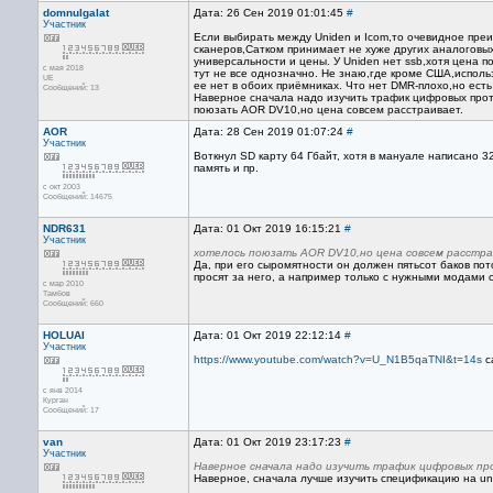
domnulgalat
Дата: 26 Сен 2019 01:01:45
#
Участник
Если выбирать между Uniden и Icom,то очевидное пре
сканеров,Сатком принимает не хуже других аналоговых 
универсальности и цены. У Uniden нет ssb,хотя цена п
с мая 2018
тут не все однозначно. Не знаю,где кроме США,использ
UE
ее нет в обоих приёмниках. Что нет DMR-плохо,но ест
Сообщений: 13
Наверное сначала надо изучить трафик цифровых прото
поюзать AOR DV10,но цена совсем расстраивает.
AOR
Дата: 28 Сен 2019 01:07:24
#
Участник
Воткнул SD карту 64 Гбайт, хотя в мануале написано 
память и пр.
с окт 2003
Сообщений: 14675
NDR631
Дата: 01 Окт 2019 16:15:21
#
Участник
хотелось поюзать AOR DV10,но цена совсем расстра
Да, при его сыромятности он должен пятьсот баков пот
просят за него, а например только с нужными модами с
с мар 2010
Тамбов
Сообщений: 660
HOLUAI
Дата: 01 Окт 2019 22:12:14
#
Участник
https://www.youtube.com/watch?v=U_N1B5qaTNI&t=14s
с
с янв 2014
Курган
Сообщений: 17
van
Дата: 01 Окт 2019 23:17:23
#
Участник
Наверное сначала надо изучить трафик цифровых пр
Наверное, сначала лучше изучить спецификацию на uni