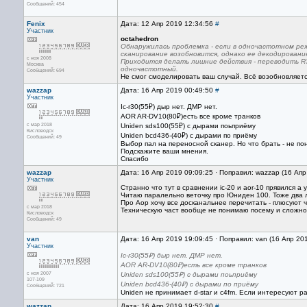
Сообщений: 454
Fenix
Дата: 12 Апр 2019 12:34:56
#
Участник
octahedron
Обнаружилась проблемка - если в одночастотном реж
сканирование возобновится, однако ее декодировани
с ноя 2008
Приходится делать лишние действия - переводить R
Москва
одночастотный.
Сообщений: 694
Не смог смоделировать ваш случай. Всё возобновляет
wazzap
Дата: 16 Апр 2019 00:49:50
#
Участник
Ic-r30(55₽) дыр нет. ДМР нет.
AOR AR-DV10(80₽)есть все кроме транков
с мар 2018
Uniden sds100(55₽) с дырами поьприёму
Кисловодск
Uniden bcd436-(40₽) с дырами по приёму
Сообщений: 49
Выбор пал на переносной сканер. Но что брать - не п
Подскажите ваши мнения.
Спасибо
wazzap
Дата: 16 Апр 2019 09:09:25 · Поправил: wazzap (16 Апр
Участник
Странно что тут в сравнении ic-20 и aor-10 прявился 
Читаю паралельно веточку про Юниден 100. Тоже два л
Про Аор хочу все досканальнее перечитать - плюсуют ч
с мар 2018
Техническую част вообще не понимаю посему и сложно в
Кисловодск
Сообщений: 49
van
Дата: 16 Апр 2019 19:09:45 · Поправил: van (16 Апр 20
Участник
Ic-r30(55₽) дыр нет. ДМР нет.
AOR AR-DV10(80₽)есть все кроме транков
с ноя 2007
Uniden sds100(55₽) с дырами поьприёму
107-109
Uniden bcd436-(40₽) с дырами по приёму
Сообщений: 721
Uniden не принимает d-star и c4fm. Если интересуют р
wazzap
Дата: 16 Апр 2019 19:52:30
#