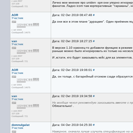
с ноя 2007
Лично мое мнение про uniden -зря они упорно игнорир
107-109
фанатов. Ладно icom там корпоративные "тараканы", н
Сообщений: 721
AOR
Дата: 02 Окт 2019 08:47:48
#
Участник
Да они все в этом плане "дурацкие". Один приёмник п
с окт 2003
Сообщений: 14675
van
Дата: 02 Окт 2019 18:27:15
#
Участник
В версии 1.10 наконец-то добавили функцию в режиме 
раньше можно было игнорировать их только на несколь
с ноя 2007
И ,кстати, кто будет заказывать кейс для аа элементов
107-109
Сообщений: 721
AOR
Дата: 02 Окт 2019 19:06:01
#
Участник
Да, он толще, с батарейный отсеком сзади образуетс
с окт 2003
Сообщений: 14675
van
Дата: 02 Окт 2019 19:34:58
#
Участник
Но вообще чехол рекомендую заказывать вместе с п
Обязательно! .
с ноя 2007
107-109
Сообщений: 721
domnulgalat
Дата: 04 Окт 2019 04:25:30
#
Участник
Наверное, сначала лучше изучить спецификацию на uni