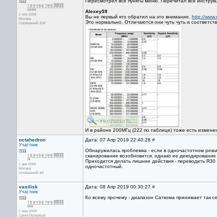
Пересмотрел все пункты меню. Перечитал все инструк
Alexey59
с ноя 2008
Вы не первый кто обратил на это внимание.
http://www
Москва
Это нормально. Отличаются они чуть чуть и соответст
Сообщений: 694
И в районе 200МГц (222 по таблице) тоже есть измене
octahedron
Дата: 07 Апр 2019 22:40:28
#
Участник
Обнаружилась проблемка - если в одночастотном режим
сканирование возобновится, однако ее декодирование 
Приходится делать лишние действия - переводить R30
с дек 2008
одночастотный.
Москва
Сообщений: 83
vasilisk
Дата: 08 Апр 2019 00:30:27
#
Участник
Ко всему прочему - диапазон Саткома принимает так се
с июн 2009
Санкт-Петербург