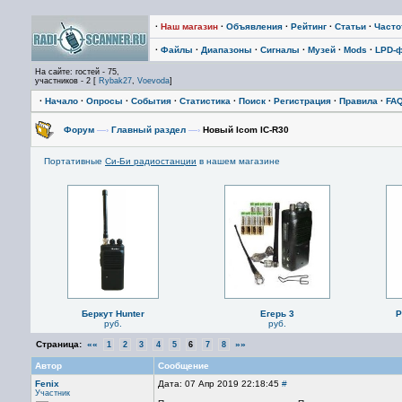
·
Наш магазин
·
Объявления
·
Рейтинг
·
Статьи
·
Част
·
Файлы
·
Диапазоны
·
Сигналы
·
Музей
·
Mods
·
LPD-
На сайте: гостей - 75,
участников - 2 [
Rybak27
,
Voevoda
]
·
Начало
·
Опросы
·
События
·
Статистика
·
Поиск
·
Регистрация
·
Правила
·
FA
Форум
—›
Главный раздел
—›
Новый Icom IC-R30
Портативные
Си-Би радиостанции
в нашем магазине
Беркут Hunter
Егерь 3
P
руб.
руб.
Страница:
««
»»
1
2
3
4
5
6
7
8
Автор
Сообщение
Fenix
Дата: 07 Апр 2019 22:18:45
#
Участник