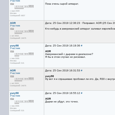
Участник
Пока очень сырой аппарат.
с мая 2009
Москва
Сообщений: 6837
AOR
Дата: 25 Сен 2019 12:36:23 · Поправил: AOR (25 Сен 2
Участник
Кто-нибудь в американский аппарат заливал европейск
с окт 2003
Сообщений: 14675
yury98
Дата: 25 Сен 2019 16:19:36
#
Участник
AOR
Американский с дырами в диапазоне?
Я бы в этом случае не рисковал.
с янв 2005
Москва
Сообщений: 515
AOR
Дата: 25 Сен 2019 16:31:53
#
Участник
yury98
Ну вот я и спрашиваю пробовал ли кто. Да, R30 с внут
с окт 2003
Сообщений: 14675
yury98
Дата: 25 Сен 2019 16:55:12
#
Участник
AOR
Дырки не уйдут, это точно.
с янв 2005
Москва
Сообщений: 515