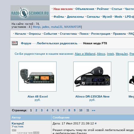
·
Наш магазин
·
Объявления
·
Рейтинг
·
Статьи
·
Част
·
Файлы
·
Диапазоны
·
Сигналы
·
Музей
·
Mods
·
LPD-
На сайте: гостей - 74,
участников - 4 [
Menjo
,
jadlex
,
muha131
,
MAXIMATOR
]
·
Начало
·
Опросы
·
События
·
Статистика
·
Поиск
·
Регистрация
·
Правила
·
FA
Форум
—›
Любительская радиосвязь
—›
Новая мода FT8
Си-Би радиостанции в нашем магазине
:
Alan и Midland
,
Alinco
,
Intek
,
MegaJet
,
Pre
Alan 48 Excel
Alinco DR-135CBA New
Meg
руб.
руб.
Страница:
»»
1
2
3
4
5
6
7
8
9
10
11
Автор
Сообщение
KarapuZ
Дата: 17 Июл 2017 21:39:12
#
Участник
Решил открыть тему по этой новой любительской моде
и любительских бэндах.