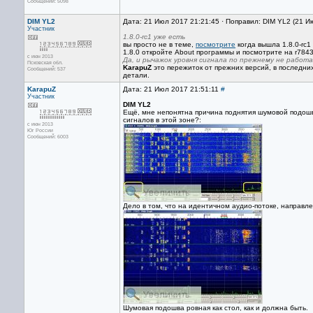
Сообщений: 5098
DIM YL2
Дата: 21 Июл 2017 21:21:45 · Поправил: DIM YL2 (21 И
Участник
1.8.0-rc1 уже есть
вы просто не в теме,
посмотрите
когда вышла 1.8.0-rc1 
1.8.0 откройте About программы и посмотрите на r7843,
с июн 2013
Да, и рычажок уровня сигнала по прежнему не работ
Псковская обл.
KarapuZ
это пережиток от прежних версий, в последни
Сообщений: 537
детали.
KarapuZ
Дата: 21 Июл 2017 21:51:11
#
Участник
DIM YL2
Ещё, мне непонятна причина поднятия шумовой подошв
сигналов в этой зоне?:
с июн 2013
Юг России
Сообщений: 6003
Дело в том, что на идентичном аудио-потоке, направл
Шумовая подошва ровная как стол, как и должна быть.