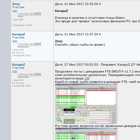
Zmej
Дата: 21 Июл 2017 21:53:20
#
Участник
KarapuZ
Разница в наличии и отсутствии птицы flatten.
с дек 2005
Это вроде для "кривых" аналоговых фильтров ПЧ, при 
...
Сообщений: 10762
KarapuZ
Дата: 21 Июл 2017 21:57:34
#
Участник
Zmej
Спасибо, убрал горбы по краям:).
с июн 2013
Юг России
Сообщений: 6003
KarapuZ
Дата: 27 Июл 2017 00:01:53 · Поправил: KarapuZ (27 И
Участник
Продолжил тесты с декодерами FT8 (WSJT-X v1.7.1-deve
семи р/любительских диапазонах. Передавальщики это
мониторится мода
CW
.
с июн 2013
Какой-то новый трабл появился в декодере FT8, свой н
Юг России
Сообщений: 6003
И в тоже время, возросло кол-во правильных декодов 