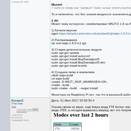
Сообщений: 5098
Maxwel
> судя по тому как "гремит" даже ночью этот участо
То и непонятно, что без знания мощности значения в д
2 All:
Может кому интересно, скомпилировал WSJT-X 1.8 на Ra
1) Качаем версию
wget
https://physics.princeton.edu/pulsar/k1jt/wsjtx-1.8.0-rc
2) Распаковываем
tar xvzf wsjtx-1.8.0-rc1.tgz
3) Ставим дополнительные модули
sudo apt-get update
sudo apt-get install autoconf
sudo apt-get install libqt5serialport5
sudo apt-get install libqt5serialport5-dev
sudo apt-get install texinfo
4) Создаем папку и компиляем
mkdir wsjtx-build
cd wsjtx-build
cmake -D WSJT_SKIP_MANPAGES=ON ..
cmake --build .
sudo cmake --build . --target install
Монитора на Raspberry Pi нет, так что в реальной работ
KarapuZ
Дата: 21 Июл 2017 20:56:50
#
Участник
Глазам своим не верю, ещё вчера мода FT8 более чем в
моде JT65, а сегодня вырвалась вперед, вот это популя
с июн 2013
Юг России
Сообщений: 6003