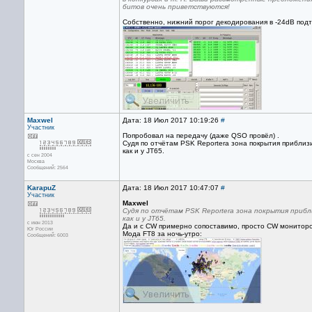
битов очень приветствуются!
Собственно, нижний порог декодирования в -24dB подтв
Maxwel
Дата: 18 Июл 2017 10:19:26
#
Участник
Попробовал на передачу (даже QSO провёл) .
Судя по отчётам PSK Reportera зона покрытия приблиз
как и у JT65.
с сен 2004
Москва
Сообщений: 2564
KarapuZ
Дата: 18 Июл 2017 10:47:07
#
Участник
Maxwel
Судя по отчётам PSK Reportera зона покрытия приб
как и у JT65.
с июн 2013
Да и с CW примерно сопоставимо, просто CW мониторо
Юг России
Мода FT8 за ночь-утро:
Сообщений: 6003