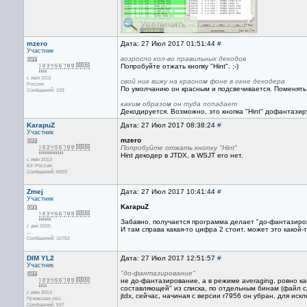
mzero
Дата: 27 Июл 2017 01:51:44
#
Участник
возросло кол-во правильных декодов
Попробуйте отжать кнопку "Hint". ;-)
с июл 2011
свой ник вижу на красном фоне в окне декодера
Россия
По умолчанию он красным и подсвечивается. Поменять 
Сообщений: 193
каким образом он туда попадает
Декодируется. Возможно, это кнопка "Hint" дофантазир
KarapuZ
Дата: 27 Июл 2017 08:38:24
#
Участник
mzero
Попробуйте отжать кнопку "Hint"
Hint декодер в JTDX, в WSJT его нет.
с июн 2013
Юг России
Сообщений: 6003
Zmej
Дата: 27 Июл 2017 10:41:44
#
Участник
KarapuZ
Забавно, получается программа делает "до-фантазиров
с дек 2005
И там справа какая-то цифра 2 стоит, может это какой-
...
Сообщений: 10762
DIM YL2
Дата: 27 Июл 2017 12:51:57
#
Участник
"до-фантазирование"
не до-фантазирование, а в режиме averaging, ровно ка
составляющей" из списка, по отдельным бинам (файл call
с июн 2013
jtdx, сейчас, начиная с версии r7956 он убран, для ис
Псковская обл.
Сообщений: 537