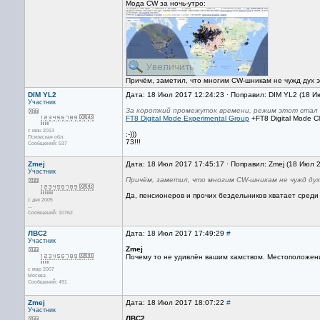
Мода CW за ночь-утро:
Причём, заметил, что многим CW-шникам не чужд дух э
DIM YL2
Дата: 18 Июл 2017 12:24:23 · Поправил: DIM YL2 (18 И
Участник
За короткий промежуток времени, режим этот стал 
FT8 Digital Mode Experimental Group
+FT8 Digital Mode C
с июн 2013
;-)))
Псковская обл.
73!!!
Сообщений: 537
Zmej
Дата: 18 Июл 2017 17:45:17 · Поправил: Zmej (18 Июл 
Участник
Причём, заметил, что многим CW-шникам не чужд ду
Да, пенсионеров и прочих бездельников хватает среди
с дек 2005
...
Сообщений: 10762
ЛВС2
Дата: 18 Июл 2017 17:49:29
#
Участник
Zmej
Почему то не удивлён вашим хамством. Местоположени
с мар 2007
Москва
Сообщений: 491
Zmej
Дата: 18 Июл 2017 18:07:22
#
Участник
ЛВС2