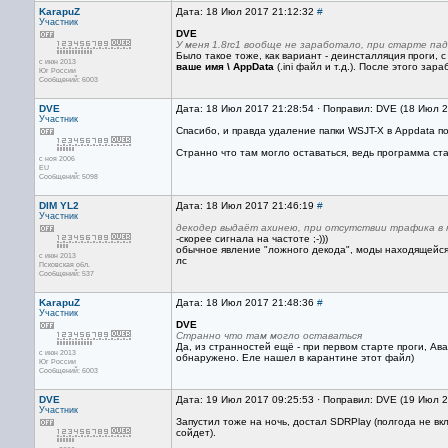
KarapuZ
Дата: 18 Июл 2017 21:12:32
#
Участник
DVE
У меня 1.8rc1 вообще не заработало, при старте падае
Было такое тоже, как вариант - деинсталляция проги,
с июн 2013
ваше имя \ AppData
(.ini файл и т.д.). После этого зар
Юг России
Сообщений: 6003
DVE
Дата: 18 Июл 2017 21:28:54 · Поправил: DVE (18 Июл 
Участник
Спасибо, и правда удаление папки WSJT-X в Appdata п
Странно что там могло оставаться, ведь программа ста
с ноя 2006
EU
Сообщений: 5098
DIM YL2
Дата: 18 Июл 2017 21:46:19
#
Участник
декодер выдаёт ахинею, при отсутствии трафика в 
-скорее сигнала на частоте ;-)))
обычное явление "ложного декода", моды находящейся 
с июн 2013
лс
Псковская обл.
Сообщений: 537
KarapuZ
Дата: 18 Июл 2017 21:48:36
#
Участник
DVE
Странно что там могло оставаться
Да, из странностей ещё - при первом старте проги, Ава
с июн 2013
обнаружено. Еле нашел в карантине этот файл)
Юг России
Сообщений: 6003
DVE
Дата: 19 Июл 2017 09:25:53 · Поправил: DVE (19 Июл 
Участник
Запустил тоже на ночь, достал SDRPlay (полгода не вк
сойдет).