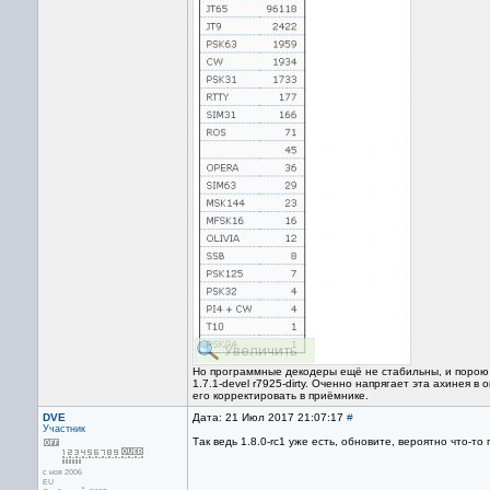
Но программные декодеры ещё не стабильны, и порою
1.7.1-devel r7925-dirty. Оченно напрягает эта ахинея 
его корректировать в приёмнике.
DVE
Дата: 21 Июл 2017 21:07:17
#
Участник
Так ведь 1.8.0-rc1 уже есть, обновите, вероятно что-то
с ноя 2006
EU