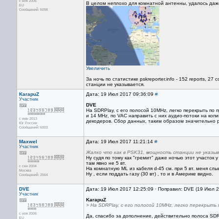
с ноя 2006
В целом неплохо для комнатной антенны, удалось даже
EU
Сообщений: 5098
Увеличить
За ночь по статистике pskreporter.info - 152 reports, 2
станции не указывается.
KarapuZ
Дата: 19 Июл 2017 09:36:09
#
Участник
DVE
На SDRPlay, с его полосой 10MHz, легко перекрыть по
и 14 MHz, по VAC направить с них аудио-потоки на коп
с июн 2013
декодеров. Сбор данных, таким образом значительно 
Юг России
Сообщений: 6003
Maxwel
Дата: 19 Июл 2017 11:21:14
#
Участник
Жалко что как в PSK31, мощность станции не указыв
Ну судя по тому как "гремит" даже ночью этот участок 
там явно не 5 вт.
с сен 2004
На комнатную ML из кабеля d-45 см. при 5 вт. меня сл
Москва
Ну , если поддать газу (30 вт) , то и в Америке видно.
Сообщений: 2564
DVE
Дата: 19 Июл 2017 12:25:09 · Поправил: DVE (19 Июл 
Участник
KarapuZ
> На SDRPlay, с его полосой 10MHz, легко перекрыт
с ноя 2006
Да, спасибо за дополнение, действительно полоса SDR
EU