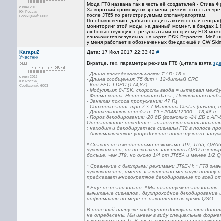
Мода FT8 названа так в честь её создателей - Стива 
с июн 2013
За короткий промежуток времени, режим этот стал чре
Юг России
после JT65 по регистрируемым спотам/рапортам.
Сообщений: 6003
По обыкновению, дабы отследить активность и геогра
мониторинг этой моды, на данный момент, в бэндах 1,8;
любопытствующих, с результатами по приёму FT8 мож
ознакомится визуально, на карте PSK Reportera. Мой 
у меня работает в обозначенных бэндах ещё и CW Skim
KarapuZ
Дата: 17 Июл 2017 22:33:42
#
Участник
Вкратце, тех. параметры режима FT8 (цитата взята
зд
_________________
- Длина последовательности T / R: 15 с
с июн 2013
- Длина сообщения: 75 бит + 12-битный CRC
Юг России
- Код FEC: LDPC (174,87)
Сообщений: 6003
- Модуляция: 8-FSK, скорость ввода = интервал между
- Форма волны: Непрерывная фаза , Постоянная оги
- Занятая полоса пропускания: 47 Гц
- Синхронизация: три 7 × 7 Матрицы Costas (начало, с
- Длительность передачи: 79 * 2048/12000 = 13,48 с
- Порог декодирования: -20 дБ (возможно -24 ДБ с AP
Операционное поведение: аналогично использованию 
: находит и декодирует все сигналы FT8 в полосе про
- Автоматическое упорядочение после ручного запус
* Сравнение с медленными режимами JT9, JT65, QRA64
чувствителен, но позволяет завершить QSO в четыр
больше, чем JT9, но около 1/4 от JT65A и менее 1/2 
* Сравнение с быстрыми режимами JT9E-H: * FT8 зна
чувствителен, имеет значительно меньшую полосу п
предлагает многократное декодирование по всей от
* Еще не реализовано: * Мы планируем реализовать
вычитание сигналов , двухпроходное декодирование 
информацию по мере ее накопления во время QSO.
В полезной нагрузке сообщения доступны три допо
не определены. Мы имеем в виду специальные форма
в конкурсах и т. П. Ваши рассмотренные предложени