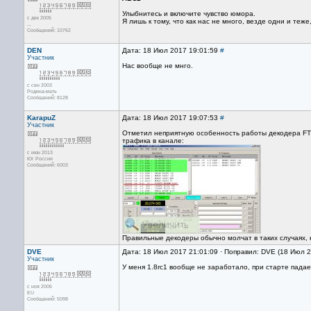
Улыбнитесь и включите чувство юмора.
с дек 2005
Я лишь к тому, что как нас не много, везде одни и теже
...
Сообщений: 10762
DEN
Дата: 18 Июл 2017 19:01:59
#
Участник
Нас вообще не мнго.
с сен 2003
Родина-мать
Сообщений: 8128
KarapuZ
Дата: 18 Июл 2017 19:07:53
#
Участник
Отметил неприятную особенность работы декодера FT8 
трафика в канале:
с июн 2013
Юг России
Сообщений: 6003
Правильные декодеры обычно молчат в таких случаях,
DVE
Дата: 18 Июл 2017 21:01:09 · Поправил: DVE (18 Июл 
Участник
У меня 1.8rc1 вообще не заработало, при старте падает 
с ноя 2006
EU
Сообщений: 5098