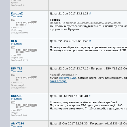
с сен 2017
Донецк
Сообщений: 6
KarapuZ
Дата: 21 Сен 2017 23:31:28
#
Участник
Творец
Вопрос, не могу за синхронизировать компьютер
Синхронизируйтесь "принудительно", к примеру, той-ж
с июн 2013
ntp.psn.ru из Пущино.
Юг России
Сообщений: 6003
DEN
Дата: 22 Сен 2017 06:01:45
#
Участник
Почему в нетбуке нет звуковухи, разьемы же аудио есть
Поэтому самое простое решение-юзать внешнюю USB зву
с сен 2003
Родина-мать
Сообщений: 8128
DIM YL2
Дата: 22 Сен 2017 23:57:19 · Поправил: DIM YL2 (22 С
Участник
прогой Dimension 4
лучше
BktTimeSync
, помимо всего, есть возможность 
сайт автора
с июн 2013
Псковская обл.
Сообщений: 537
RK6AJE
Дата: 10 Окт 2017 10:39:40
#
Участник
Коллеги, подскажите, в чём может быть трабла?
Подключил, настроил FT-8, декодирование идёт, НО...
На панораме вижу около 7...10 станций, а декодирует вс
с мая 2007
Оттуда
Сообщений: 848
Alex7236
Дата: 11 Окт 2017 22:08:30 · Поправил: Alex7236 (11 О
Участник