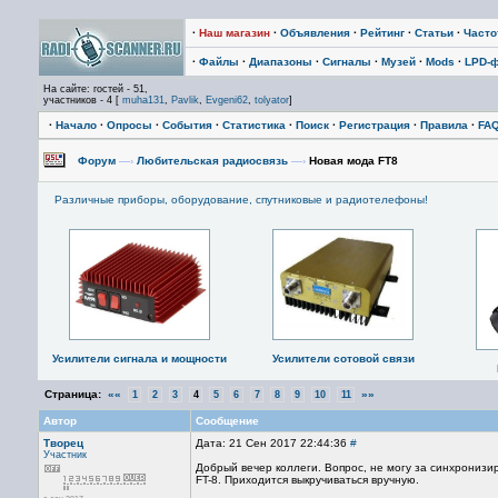
·
Наш магазин
·
Объявления
·
Рейтинг
·
Статьи
·
Част
·
Файлы
·
Диапазоны
·
Сигналы
·
Музей
·
Mods
·
LPD-
На сайте: гостей - 51,
участников - 4 [
muha131
,
Pavlik
,
Evgeni62
,
tolyator
]
·
Начало
·
Опросы
·
События
·
Статистика
·
Поиск
·
Регистрация
·
Правила
·
FA
Форум
—›
Любительская радиосвязь
—›
Новая мода FT8
Различные приборы, оборудование, спутниковые и радиотелефоны!
Усилители сигнала и мощности
Усилители сотовой связи
Страница:
««
»»
1
2
3
4
5
6
7
8
9
10
11
Автор
Сообщение
Творец
Дата: 21 Сен 2017 22:44:36
#
Участник
Добрый вечер коллеги. Вопрос, не могу за синхронизи
FT-8. Приходится выкручиваться вручную.