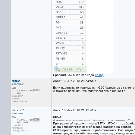
Сравним, как было пол-года
назад
.
ЛВС2
Дата: 13 Янв 2018 20:54:56
#
Участник
Если поделить то получается ~150 "рапортов от споттер
А можете пояснить что физически это означает?
с мар 2007
Москва
Сообщений: 491
KarapuZ
Дата: 13 Янв 2018 21:13:41
#
Участник
ЛВС2
А можете пояснить что физически это означает?
Программный продукт, типа WSJT-X, JTDX и т.п. обраба
с июн 2013
инфа отправляется прогой в виде рапорта на сервер
Юг России
PSK Reporter, где данные обрабатываются. Вот, когда 
Сообщений: 6003
можно увидеть их обновление, например, в виде визуа