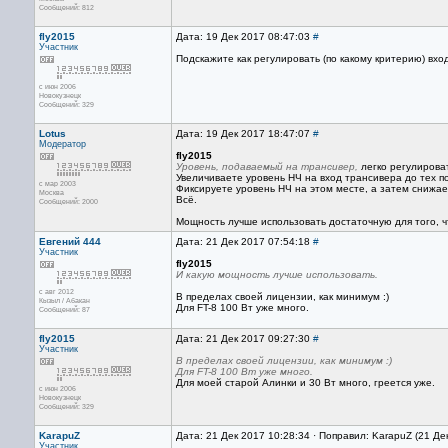
Сообщений: 812
fly2015
Дата: 19 Дек 2017 08:47:03
#
Участник
Подскажите как регулировать (по какому критерию) вх
с июн 2006
Новокузнецк
Сообщений: 329
Lotus
Дата: 19 Дек 2017 18:47:07
#
Модератор
fly2015
Уровень, подаваемый на трансивер,
легко регулирова
Увеличиваете уровень НЧ на вход трансивера до тех по
с мар 2003
Фиксируете уровень НЧ на этом месте, а затем снижае
Москва
Всё.
Сообщений: 2000
Мощность лучше использовать достаточную для того, ч
Евгений 444
Дата: 21 Дек 2017 07:54:18
#
Участник
fly2015
И какую мощность лучше использовать.
с авг 2012
В пределах своей лицензии, как минимум :)
Кызыл / Абакан
Для FT-8 100 Вт уже много.
Сообщений: 87
fly2015
Дата: 21 Дек 2017 09:27:30
#
Участник
В пределах своей лицензии, как минимум :)
Для FT-8 100 Вт уже много.
Для моей старой Алинки и 30 Вт много, греется уже.
с июн 2006
Новокузнецк
Сообщений: 329
KarapuZ
Дата: 21 Дек 2017 10:28:34 · Поправил: KarapuZ (21 Де
Участник