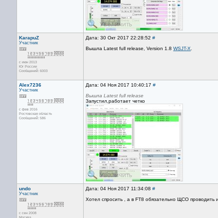
KarapuZ
Дата: 30 Окт 2017 22:28:52
#
Участник
Вышла Latest full release, Version 1.8
WSJT-X
.
с июн 2013
Юг России
Сообщений: 6003
Alex7236
Дата: 04 Ноя 2017 10:40:17
#
Участник
Вышла Latest full release
Запустил,работает четко
с фев 2016
Ростовская область
Сообщений: 586
undo
Дата: 04 Ноя 2017 11:34:08
#
Участник
Хотел спросить , а в FT8 обязательно ЩСО проводить 
с сен 2008
Москва