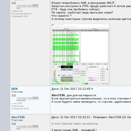
Решил попробовать SWL в программе WSJT .
Запустил,настроил в JT65, вроде работает.А потом уви
FT-8 - буду тож пробовать сейчас)
с фев 2016
По скрину - работает ведь прога,все норм?
Ростовская область
Что скажете ?
Сообщений: 586
А почему некоторые строчки выделены зеленым цветом
DEN
Дата: 11 Окт 2017 22:12:45
#
Участник
Alex7236
, дык для наглядности.
Если присмотреться внимательнее, то в этих строчках 
А если будите связи проводить, то строчки, адресован
с сен 2003
Родина-мать
Сообщений: 8128
Alex7236
Дата: 11 Окт 2017 22:23:21 · Поправил: Alex7236 (11 О
Участник
А если будите связи проводить
У меня только SWL - позывной (