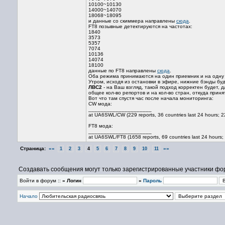
10100~10130
14000~14070
18068~18095
и данные со скиммера направлены
сюда
.
FT8 позывные детектируются на частотах:
1840
3573
5357
7074
10136
14074
18100
данные по FT8 направлены
сюда
.
Оба режима принимаются на один приемник и на одну 
Утром, исходя из остановки в эфире, нижние бэнды бу
ЛВС2
- на Ваш взгляд, такой подход корректен будет, 
общее кол-во репортов и на кол-во стран, откуда приня
Вот что там спустя час после начала мониторинга:
CW мода:
_____________________
at UA6SWL/CW (229 reports, 36 countries last 24 hours; 22
FT8 мода:
_____________________
at UA6SWL/FT8 (1658 reports, 69 countries last 24 hours; 
Страница:
««
»»
1
2
3
4
5
6
7
8
9
10
11
Создавать сообщения могут только зарегистрированные участники фо
Войти в форум ::
» Логин
»
Пароль
Начало