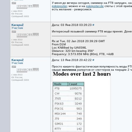
У меня до вечера сегодня, скиммер на FT8 запущен, на
pskreporter
, можно и на
pskrporter.de
споты с этой приё
есть желание - реверсимся.
с июн 2013
Юг России
Сообщений: 6003
KarapuZ
Дата: 03 Янв 2018 03:26:23
#
Участник
Интересный позывной скиммер FT8 моды принял. Донец
_______________________________
с июн 2013
Rx at Tue, 02 Jan 2018 20:39:29 GMT
Юг России
From D1M
Сообщений: 6003
Loc KN88wd by UA6SWL
Distance: 320 km bearing 356°
Frequency: 3.573.659 MHz (80m), FT8, +4dB
KarapuZ
Дата: 13 Янв 2018 20:42:22
#
Участник
Просто какая-то фантастическая популярность моды FT8
свыше
миллиона
рапортов от споттеров за текущие 2 ч
с июн 2013
Юг России
Сообщений: 6003