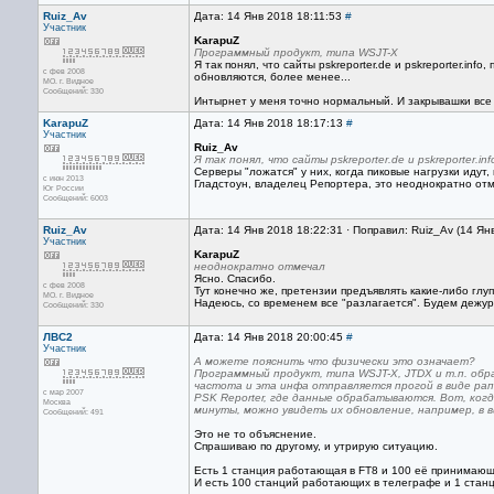
Ruiz_Av
Дата: 14 Янв 2018 18:11:53
#
Участник
KarapuZ
Программный продукт, типа WSJT-X
Я так понял, что сайты pskreporter.de и pskreporter.i
с фев 2008
обновляются, более менее...
МО. г. Видное
Сообщений: 330
Интырнет у меня точно нормальный. И закрывашки все 
KarapuZ
Дата: 14 Янв 2018 18:17:13
#
Участник
Ruiz_Av
Я так понял, что сайты pskreporter.de и pskreporter.
Серверы "ложатся" у них, когда пиковые нагрузки идут,
с июн 2013
Гладстоун, владелец Репортера, это неоднократно от
Юг России
Сообщений: 6003
Ruiz_Av
Дата: 14 Янв 2018 18:22:31 · Поправил: Ruiz_Av (14 Ян
Участник
KarapuZ
неоднократно отмечал
Ясно. Спасибо.
с фев 2008
Тут конечно же, претензии предъявлять какие-либо глу
МО. г. Видное
Надеюсь, со временем все "разлагается". Будем дежурит
Сообщений: 330
ЛВС2
Дата: 14 Янв 2018 20:00:45
#
Участник
А можете пояснить что физически это означает?
Программный продукт, типа WSJT-X, JTDX и т.п. обр
частота и эта инфа отправляется прогой в виде ра
с мар 2007
PSK Reporter, где данные обрабатываются. Вот, когда
Москва
минуты, можно увидеть их обновление, например, в в
Сообщений: 491
Это не то объяснение.
Спрашиваю по другому, и утрирую ситуацию.
Есть 1 станция работающая в FT8 и 100 её принимающи
И есть 100 станций работающих в телеграфе и 1 ста