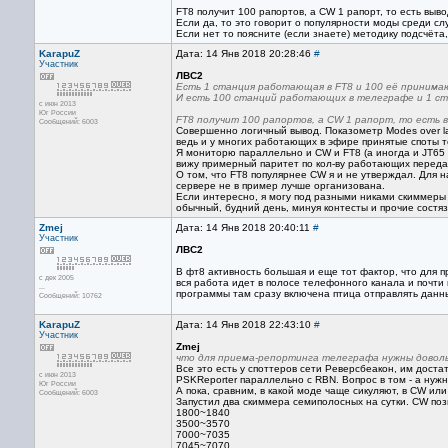
FT8 получит 100 рапортов, а CW 1 рапорт, то есть выво
Если да, то это говорит о популярности моды среди с
Если нет то поясните (если знаете) методику подсчёт
KarapuZ
Дата: 14 Янв 2018 20:28:46
#
Участник
ЛВС2
Есть 1 станция работающая в FT8 и 100 её принимаю
И есть 100 станций работающих в телеграфе и 1 с
с июн 2013
Юг России
FT8 получит 100 рапортов, а CW 1 рапорт, то есть в
Сообщений: 6003
Совершенно логичный вывод. Показометр Modes over las
ведь и у многих работающих в эфире принятые споты т
Я мониторю параллельно и CW и FT8 (а иногда и JT65 
вижу примерный паритет по кол-ву работающих передат
О том, что FT8 популярнее CW я и не утверждал. Для 
сервере не в пример лучше организована.
Если интересно, я могу под разными никами скиммеры з
обычный, будний день, минуя контесты и прочие состяз
Zmej
Дата: 14 Янв 2018 20:40:11
#
Участник
ЛВС2
В фт8 активность большая и еще тот фактор, что для
с дек 2005
вся работа идет в полосе телефонного канала и почти 
...
программы там сразу включена птица отправлять данн
Сообщений: 10762
KarapuZ
Дата: 14 Янв 2018 22:43:10
#
Участник
Zmej
что для приема-репортинга телеграфа нужны довол
Все это есть у споттеров сети Реверсбеакон, им дост
с июн 2013
PSKReporter параллельно с RBN. Вопрос в том - а нужн
Юг России
А пока, сравним, в какой моде чаще сикуляют, в CW или
Сообщений: 6003
Запустил два скиммера семиполосных на сутки. CW поз
1800~1840
3500~3570
7000~7035
7045~7070