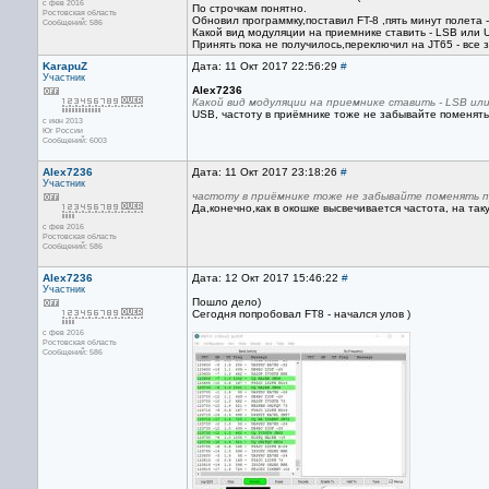
с фев 2016
По строчкам понятно.
Ростовская область
Обновил программку,поставил FT-8 ,пять минут полета 
Сообщений: 586
Какой вид модуляции на приемнике ставить - LSB или 
Принять пока не получилось,переключил на JT65 - все
KarapuZ
Дата: 11 Окт 2017 22:56:29
#
Участник
Alex7236
Какой вид модуляции на приемнике ставить - LSB или
USB, частоту в приёмнике тоже не забывайте поменять
с июн 2013
Юг России
Сообщений: 6003
Alex7236
Дата: 11 Окт 2017 23:18:26
#
Участник
частоту в приёмнике тоже не забывайте поменять 
Да,конечно,как в окошке высвечивается частота, на та
с фев 2016
Ростовская область
Сообщений: 586
Alex7236
Дата: 12 Окт 2017 15:46:22
#
Участник
Пошло дело)
Сегодня попробовал FT8 - начался улов )
с фев 2016
Ростовская область
Сообщений: 586