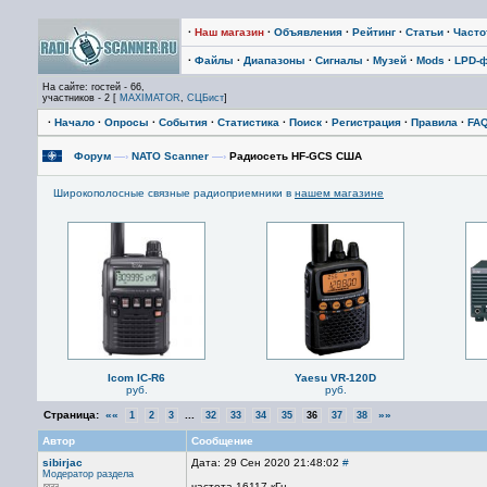
·
Наш магазин
·
Объявления
·
Рейтинг
·
Статьи
·
Част
·
Файлы
·
Диапазоны
·
Сигналы
·
Музей
·
Mods
·
LPD-
На сайте: гостей - 66,
участников - 2 [
MAXIMATOR
,
СЦБист
]
·
Начало
·
Опросы
·
События
·
Статистика
·
Поиск
·
Регистрация
·
Правила
·
FA
Форум
—›
NATO Scanner
—›
Радиосеть HF-GCS США
Широкополосные связные радиоприемники в
нашем магазине
Icom IC-R6
Yaesu VR-120D
руб.
руб.
Страница:
««
...
»»
1
2
3
32
33
34
35
36
37
38
Автор
Сообщение
sibirjac
Дата: 29 Сен 2020 21:48:02
#
Модератор раздела
частота 16117 кГц -