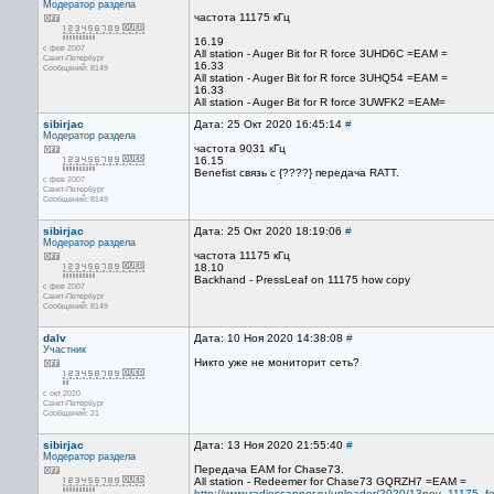
Модератор раздела
частота 11175 кГц
16.19
с фев 2007
All station - Auger Bit for R force 3UHD6C =EAM =
Санкт-Петербург
16.33
Сообщений: 8149
All station - Auger Bit for R force 3UHQ54 =EAM =
16.33
All station - Auger Bit for R force 3UWFK2 =EAM=
sibirjac
Дата: 25 Окт 2020 16:45:14
#
Модератор раздела
частота 9031 кГц
16.15
Benefist связь с {????} передача RATT.
с фев 2007
Санкт-Петербург
Сообщений: 8149
sibirjac
Дата: 25 Окт 2020 18:19:06
#
Модератор раздела
частота 11175 кГц
18.10
Backhand - PressLeaf on 11175 how copy
с фев 2007
Санкт-Петербург
Сообщений: 8149
dalv
Дата: 10 Ноя 2020 14:38:08
#
Участник
Никто уже не мониторит сеть?
с окт 2020
Санкт-Петербург
Сообщений: 21
sibirjac
Дата: 13 Ноя 2020 21:55:40
#
Модератор раздела
Передача EAM for Chase73.
All station - Redeemer for Chase73 GQRZH7 =EAM =
http://www.radioscanner.ru/uploader/2020/13nov_11175_f