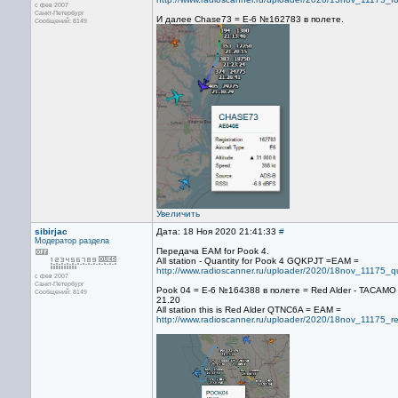
с фев 2007
Санкт-Петербург
И далее Chase73 = E-6 №162783 в полете.
Сообщений: 8149
Увеличить
sibirjac
Дата: 18 Ноя 2020 21:41:33
#
Модератор раздела
Передача EAM for Pook 4.
All station - Quantity for Pook 4 GQKPJT =EAM =
http://www.radioscanner.ru/uploader/2020/18nov_11175_q
с фев 2007
Санкт-Петербург
Pook 04 = E-6 №164388 в полете = Red Alder - TACAMO P
Сообщений: 8149
21.20
All station this is Red Alder QTNC6A = EAM =
http://www.radioscanner.ru/uploader/2020/18nov_11175_r