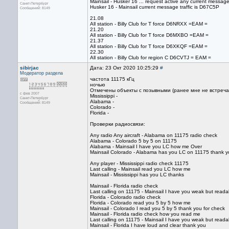
Mainsail - Husker 16 ... request active any current message 
Санкт-Петербург
Husker 16 - Mainsail current message traffic is D67C5P
Сообщений: 8149
21.08
All station - Billy Club for T force D6NRXX =EAM =
21.20
All station - Billy Club for T force D6MXBO =EAM =
21.37
All station - Billy Club for T force D6XKQF =EAM =
22.30
All station - Billy Club for region C D6CVTJ = EAM =
sibirjac
Дата: 23 Окт 2020 10:25:29
#
Модератор раздела
частота 11175 кГц
ночью
Отмечены объекты с позывными (ранее мне не встречал
с фев 2007
Mississippi -
Санкт-Петербург
Alabama -
Сообщений: 8149
Colorado -
Florida -
Проверки радиосвязи:
Any radio Any aircraft - Alabama on 11175 radio check
Alabama - Colorado 5 by 5 on 11175
Alabama - Mainsail I have you LC how me Over
Mainsail Colorado - Alabama has you LC on 11175 thank y
Any player - Mississippi radio check 11175
Last calling - Mainsail read you LC how me
Mainsail - Mississippi has you LC thanks
Mainsail - Florida radio check
Last calling on 11175 - Mainsail I have you weak but read
Florida - Colorado radio check
Florida - Colorado read you 5 by 5 how me
Mainsail - Colorado I read you 5 by 5 thank you for check
Mainsail - Florida radio check how you read me
Last calling on 11175 - Mainsail I have you weak but read
Mainsail - Florida I have loud and clear thank you