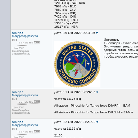
12084 кГц - S4J, K8K
7963 кГц - B1O
7589 кГц - Z4V
7652 кГц - V3Q
7422 кГц - C4U
11539 кГц - D4H
13535 кГц - V3Q
16117 кГц - H6R
sibirjac
Дата: 20 Окт 2020 20:11:25
#
Модератор раздела
Интернет.
19 октября начало еже
Это учение предостав
с фев 2007
ядерную готовность. 
Санкт-Петербург
службами, соответств
Сообщений: 8149
необходимости, отраж
sibirjac
Дата: 21 Окт 2020 23:26:36
#
Модератор раздела
частота 11175 кГц
All station - Pinocchio for Tango force D6ARPI = EAM =
с фев 2007
Санкт-Петербург
All station - Pinocchio for Tango force D6U5JH = EAM =
Сообщений: 8149
sibirjac
Дата: 22 Окт 2020 21:21:39
#
Модератор раздела
частота 11175 кГц
21.00
с фев 2007