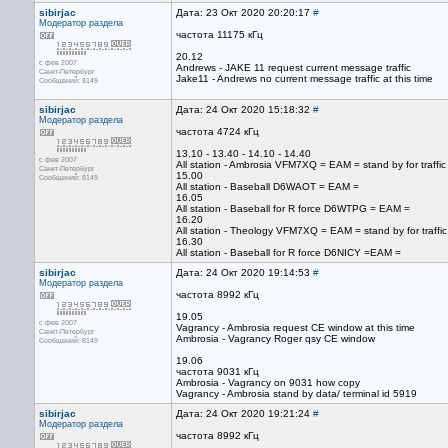
sibirjac
Дата: 23 Окт 2020 20:20:17
#
Модератор раздела
частота 11175 кГц
20.12
с фев 2007
Andrews - JAKE 11 request current message traffic
Санкт-Петербург
Jake11 - Andrews no current message traffic at this time
Сообщений: 8149
sibirjac
Дата: 24 Окт 2020 15:18:32
#
Модератор раздела
частота 4724 кГц
13.10 - 13.40 - 14.10 - 14.40
с фев 2007
All station - Ambrosia VFM7XQ = EAM = stand by for traffic
Санкт-Петербург
15.00
Сообщений: 8149
All station - Baseball D6WAOT = EAM =
16.05
All station - Baseball for R force D6WTPG = EAM =
16.20
All station - Theology VFM7XQ = EAM = stand by for traffic
16.30
All station - Baseball for R force D6NICY =EAM =
sibirjac
Дата: 24 Окт 2020 19:14:53
#
Модератор раздела
частота 8992 кГц
19.05
с фев 2007
Vagrancy - Ambrosia request CE window at this time
Санкт-Петербург
Ambrosia - Vagrancy Roger qsy CE window
Сообщений: 8149
19.06
частота 9031 кГц
Ambrosia - Vagrancy on 9031 how copy
Vagrancy - Ambrosia stand by data/ terminal id 5919
sibirjac
Дата: 24 Окт 2020 19:21:24
#
Модератор раздела
частота 8992 кГц