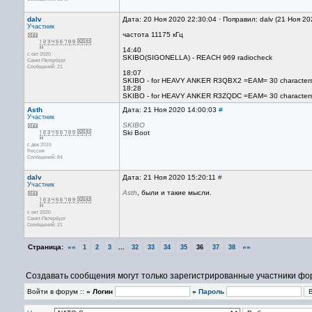
dalv
Дата: 20 Ноя 2020 22:30:04 · Поправил: dalv (21 Ноя 2
Участник
частота 11175 кГц
14:40
с окт 2020
SKIBO(SIGONELLA) - REACH 969 radiocheck
Санкт-Петербург
Сообщений: 21
18:07
SKIBO - for HEAVY ANKER R3QBX2 =EAM= 30 character
18:28
SKIBO - for HEAVY ANKER R3ZQDC =EAM= 30 character
Asth
Дата: 21 Ноя 2020 14:00:03
#
Участник
SKIBO
Ski Boot
с дек 2015
Россия
Сообщений: 84
dalv
Дата: 21 Ноя 2020 15:20:11
#
Участник
Asth
, были и такие мысли.
с окт 2020
Санкт-Петербург
Сообщений: 21
Страница:
««
...
»»
1
2
3
32
33
34
35
36
37
38
Создавать сообщения могут только зарегистрированные участники фо
Войти в форум ::
» Логин
»
Пароль