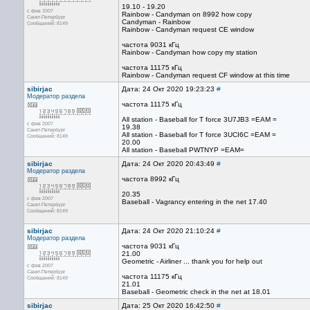
19.10 - 19.20
с фев 2007
Rainbow - Candyman on 8992 how copy
Санкт-Петербург
Candyman - Rainbow
Сообщений: 8149
Rainbow - Candyman request CE window
частота 9031 кГц
Rainbow - Candyman how copy my station
частота 11175 кГц
Rainbow - Candyman request CF window at this time
sibirjac
Дата: 24 Окт 2020 19:23:23
#
Модератор раздела
частота 11175 кГц
All station - Baseball for T force 3U7JB3 =EAM =
с фев 2007
19.38
Санкт-Петербург
All station - Baseball for T force 3UCI6C =EAM =
Сообщений: 8149
20.00
All station - Baseball PWTNYP =EAM=
sibirjac
Дата: 24 Окт 2020 20:43:49
#
Модератор раздела
частота 8992 кГц
20.35
с фев 2007
Baseball - Vagrancy entering in the net 17.40
Санкт-Петербург
Сообщений: 8149
sibirjac
Дата: 24 Окт 2020 21:10:24
#
Модератор раздела
частота 9031 кГц
21.00
Geometric - Airliner ... thank you for help out
с фев 2007
Санкт-Петербург
частота 11175 кГц
Сообщений: 8149
21.01
Baseball - Geometric check in the net at 18.01
sibirjac
Дата: 25 Окт 2020 16:42:50
#