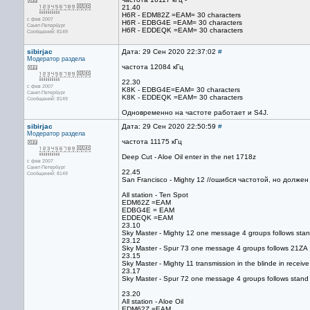
21.40
H6R - EDM82Z =EAM= 30 characters
с фев 2007
H6R - EDBG4E =EAM= 30 characters
Санкт-Петербург
H6R - EDDEQK =EAM= 30 characters
Сообщений: 8149
sibirjac
Дата: 29 Сен 2020 22:37:02
#
Модератор раздела
частота 12084 кГц
22.30
с фев 2007
K8K - EDBG4E=EAM= 30 characters
Санкт-Петербург
K8K - EDDEQK =EAM= 30 characters
Сообщений: 8149
Одновременно на частоте работает и S4J.
sibirjac
Дата: 29 Сен 2020 22:50:59
#
Модератор раздела
частота 11175 кГц
Deep Cut - Aloe Oil enter in the net 1718z
с фев 2007
Санкт-Петербург
22.45
Сообщений: 8149
San Francisco - Mighty 12 //ошибся частотой, но должен
All station - Ten Spot
EDM62Z =EAM
EDBG4E = EAM
EDDEQK =EAM
23.10
Sky Master - Mighty 12 one message 4 groups follows sta
23.12
Sky Master - Spur 73 one message 4 groups follows 21ZA
23.15
Sky Master - Mighty 11 transmission in the blinde in rece
23.17
Sky Master - Spur 72 one message 4 groups follows stan
23.20
All station - Aloe Oil
EDM62Z =EAM