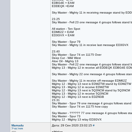
EDBG4E = EAM
EDDEQK =EAM
Sky Master - Mighty 11 in receiving message stand by E
23.25
Sky Master - Fell 23 one message 4 groups follows stand
All station - Ten Spot
EDM62Z = EAM
ED3GVX = EAM
Sky Master - Spur 79
Sky Master - Mighty 11 in receive last message ED3GVX
23.40
Sky Master - Spur 74 on 11175 Over
Deep Cut - Wild West
Aloe Oil - Mighty 13
Sky Master - Fell 22 one message 4 groups follows stand by
Mighty 13 - Mighty 12 in receive all EDDEQK EDBG4E 
Sky Master - Mighty 22 one message 4 groups follows st
Sky Master - Mighty 11 in receive off message EDM62Z
Mighty 12 - Mighty 13 next is EDWZTW stand by EDWZTW
Mighty 13 - Mighty 12 in receive EDWZTW
Mighty 12 - Mighty 13 next is 5Q3NCM stand by 5Q3NCM
Mighty 13 - Mighty 12 in receive 5Q3NCM
Mighty 12 - Mighty 13 next is EDZNGB
23.31
Sky Master - Spur 79 one message 4 groups follows stand
Sky Master - Spur 74 on 11175 how copy
Sky Master - ?????? 77 one message 4 groups follows st
Sky Master - Spur 73
Mighty 12 - Mighty 13 relay ED3GVX
Mamadu
Дата: 29 Сен 2020 23:02:15
#
Участник
sibirjac