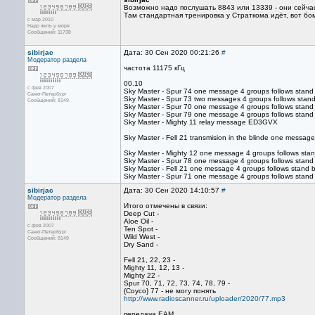
Возможно надо послушать 8843 или 13339 - они сейчас
Там стандартная тренировка у Страткома идёт, вот бо
с мар 2010
Надо жить у моря
Сообщений: 11738
sibirjac
Дата: 30 Сен 2020 00:21:26
#
Модератор раздела
частота 11175 кГц
00.10
с фев 2007
Sky Master - Spur 74 one message 4 groups follows stan
Санкт-Петербург
Sky Master - Spur 73 two messages 4 groups follows st
Сообщений: 8149
Sky Master - Spur 70 one message 4 groups follows stan
Sky Master - Spur 79 one message 4 groups follows stand
Sky Master - Mighty 11 relay message ED3GVX
Sky Master - Fell 21 transmision in the blinde one messag
Sky Master - Mighty 12 one message 4 groups follows st
Sky Master - Spur 78 one message 4 groups follows stan
Sky Master - Fell 21 one message 4 groups follows stand 
Sky Master - Spur 71 one message 4 groups follows stand
sibirjac
Дата: 30 Сен 2020 14:10:57
#
Модератор раздела
Итого отмечены в связи:
Deep Cut -
Aloe Oil -
с фев 2007
Ten Spot -
Санкт-Петербург
Wild West -
Сообщений: 8149
Dry Sand -
Fell 21, 22, 23 -
Mighty 11, 12, 13 -
Mighty 22 -
Spur 70, 71, 72, 73, 74, 78, 79 -
{Соусо} 77 - не могу понять
http://www.radioscanner.ru/uploader/2020/77.mp3
передача EAM