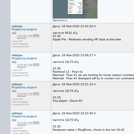
Увеличить
sibirjac
Дата: 18 Ноя 2020 22:42:26
#
Модератор раздела
частота 9031 кГц
22.30
Apple Pie - Reiterate sending HF data at this time
с фев 2007
Санкт-Петербург
Сообщений: 8149
sibirjac
Дата: 19 Ноя 2020 23:06:27
#
Модератор раздела
частота 11175 кГц
22.09
с фев 2007
Raimond 12 - Fear 41
Санкт-Петербург
Mainsail - Fear 41 we are looking for home station comman
Сообщений: 8149
Mainsail - Fear 41 disregard will try to contact our comman
sibirjac
Дата: 19 Ноя 2020 23:21:16
#
Модератор раздела
частота 11175 кГц
22.25
с фев 2007
Any player - Doom 81
Санкт-Петербург
Сообщений: 8149
sibirjac
Дата: 19 Ноя 2020 23:22:46
#
Модератор раздела
частота 11175 кГц
22.32
с фев 2007
Dessicant связь с RingBone, check in the net 19.42
Санкт-Петербург
Сообщений: 8149