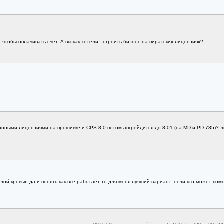
 чтобы оплачивать счет. А вы как хотели - строить бизнес на пиратских лицензиях?
ванными лицензиями на прошивке и CPS 8.0 потом апгрейдится до 8.01 (на MD и PD 785)? 
лой кровью да и понять как все работает то для меня лучший вариант. если кто может помо