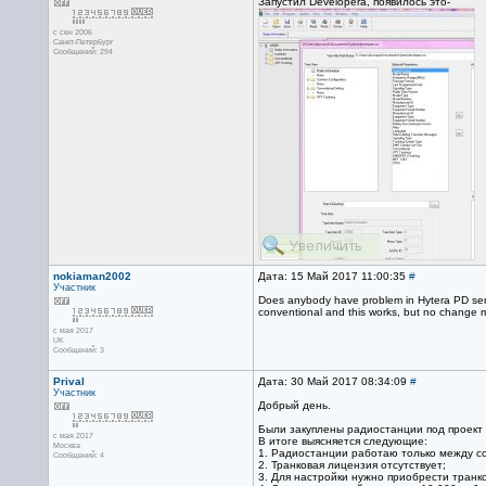
Запустил Developerа, появилось это-
с сен 2006
Санкт-Петербург
Сообщений: 294
nokiaman2002
Дата: 15 Май 2017 11:00:35
#
Участник
Does anybody have problem in Hytera PD seri
conventional and this works, but no change 
с мая 2017
UK
Сообщений: 3
Prival
Дата: 30 Май 2017 08:34:09
#
Участник
Добрый день.
Были закуплены радиостанции под проект (
с мая 2017
В итоге выясняется следующие:
Москва
1. Радиостанции работаю только между со
Сообщений: 4
2. Транковая лицензия отсутствует;
3. Для настройки нужно приобрести транк