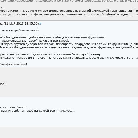
ованными лицензиями на прошивке и CPS 8.0 потом апгрейдится до 8.01 (на MD и PD 78
ь.
 что то изменится, зачем хутере иметь головняк с повторной активацией тысяч лицензий п
тивации той или иной фичи, который после активации сохраняется "глубоко" в радиостанц
gra (31 Май 2017 18:35:00)
#
литься в проблемы потом!
рек" оборудование с добавленными в обход производителя функциями.
накрылся медным тазом" (кризис и все такое).
и через другого дилера попыталась приобрести оборудования с теми же функциями (а лиц
базовое оборудование клиента поддерживает такую-то и эдакую функции, если данный кл
рахло на списание отдать и перейти на менее "понтовую" технику.
к положено - теперь им и не светит, потому как производитель всем своим дилерам строго 
 был феерический!
ыло?
по системе было.
е сменить абонентское на другой все и началось...