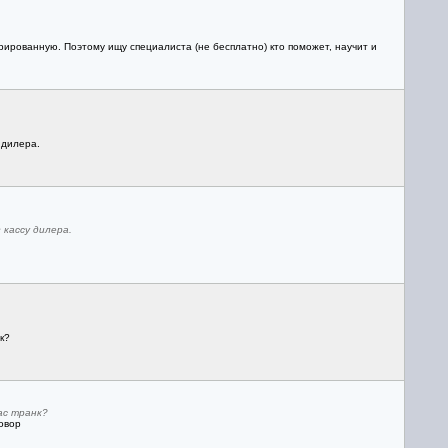
рированную. Поэтому ищу специалиста (не бесплатно) кто поможет, научит и
 дилера.
 кассу дилера.
.
к?
ас транк?
овор