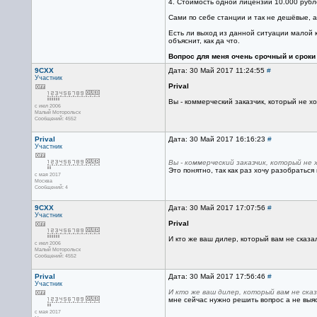
4. Стоимость одной лицензии 10.000 рубл
Сами по себе станции и так не дешёвые, а
Есть ли выход из данной ситуации малой 
объяснит, как да что.
Вопрос для меня очень срочный и сроки
9CXX
Дата: 30 Май 2017 11:24:55
#
Участник
Prival
Вы - коммерческий заказчик, который не хо
с июл 2006
Малый Моторольск
Сообщений: 4552
Prival
Дата: 30 Май 2017 16:16:23
#
Участник
Вы - коммерческий заказчик, который не 
Это понятно, так как раз хочу разобраться 
с мая 2017
Москва
Сообщений: 4
9CXX
Дата: 30 Май 2017 17:07:56
#
Участник
Prival
И кто же ваш дилер, который вам не сказал
с июл 2006
Малый Моторольск
Сообщений: 4552
Prival
Дата: 30 Май 2017 17:56:46
#
Участник
И кто же ваш дилер, который вам не сказ
мне сейчас нужно решить вопрос а не выя
с мая 2017