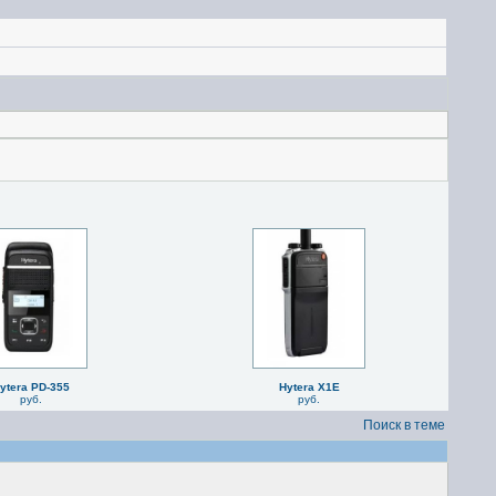
ytera PD-355
Hytera X1E
руб.
руб.
Поиск в теме