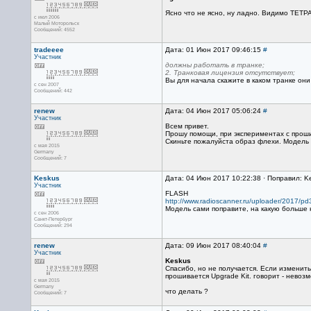
Ясно что не ясно, ну ладно. Видимо ТЕТР
с июл 2006
Малый Моторольск
Сообщений: 4552
tradeeee
Дата: 01 Июн 2017 09:46:15
#
Участник
должны работать в транке;
2. Транковая лицензия отсутствует;
Вы для начала скажите в каком транке он
с сен 2007
Сообщений: 442
renew
Дата: 04 Июн 2017 05:06:24
#
Участник
Всем привет.
Прошу помощи, при экспериментах с проши
Скиньте пожалуйста образ флехи. Модель 
с мая 2015
Germany
Сообщений: 7
Keskus
Дата: 04 Июн 2017 10:22:38 · Поправил: K
Участник
FLASH
http://www.radioscanner.ru/uploader/2017/pd3
Модель сами поправите, на какую больше 
с сен 2006
Санкт-Петербург
Сообщений: 294
renew
Дата: 09 Июн 2017 08:40:04
#
Участник
Keskus
Спасибо, но не получается. Если изменить
прошивается Upgrade Kit. говорит - невоз
с мая 2015
Germany
что делать ?
Сообщений: 7