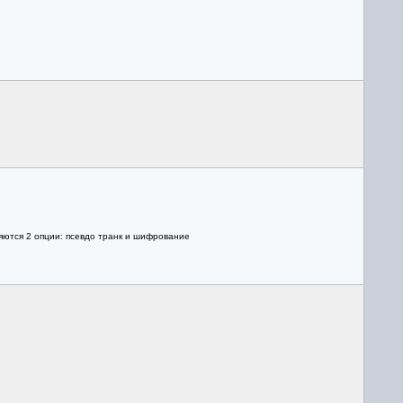
ляются 2 опции: псевдо транк и шифрование