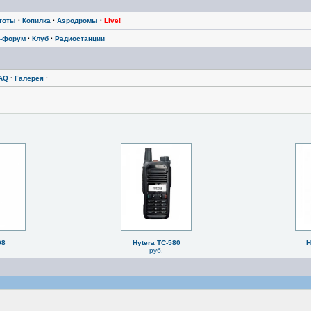
тоты
·
Копилка
·
Аэродромы
·
Live!
-форум
·
Клуб
·
Радиостанции
AQ
·
Галерея
·
08
Hytera TC-580
H
руб.