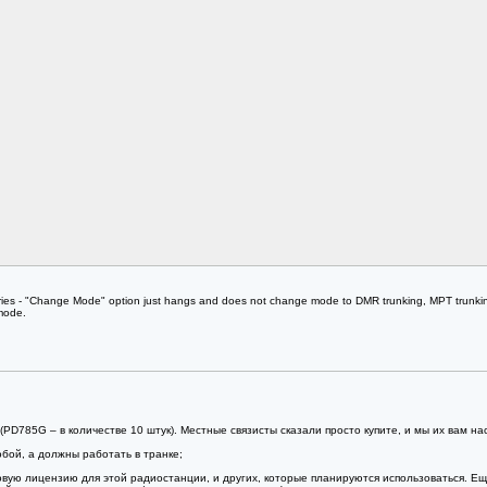
es - "Change Mode" option just hangs and does not change mode to DMR trunking, MPT trunking e
mode.
PD785G – в количестве 10 штук). Местные связисты сказали просто купите, и мы их вам на
бой, а должны работать в транке;
овую лицензию для этой радиостанции, и других, которые планируются использоваться. Ещ