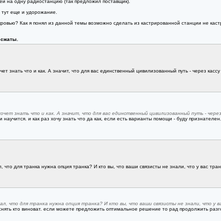
ей на одну радиостанцию (так предложил поставщик).
 тут еще и удорожание.
кровью? Как я понял из данной темы возможно сделать из кастрированной станции не каст
 сжаты.
чет знать что и как. А значит, что для вас единственный цивилизованный путь - через кассу
хочет знать что и как. А значит, что для вас единственный цивилизованный путь - через
и научится. и как раз хочу знать что да как, если есть варианты помощи - буду признателен
, что для транка нужна опция транка? И кто вы, что ваши связисты не знали, что у вас тран
ал, что для транка нужна опция транка? И кто вы, что ваши связисты не знали, что у в
снять кто виноват. если можете предложить оптимальное решение то рад продолжить разг