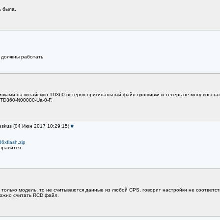
А была.
и должны работать
вками на китайскую TD360 потерял оригинальный файл прошивки и теперь не могу восста
TD360-N00000-Ua-0-F.
eskus (04 Июн 2017 10:29:15)
#
6xflash.zip
нравится.
 только модель, то не считываются данные из любой CPS, говорит настройки не соответст
можно считать RCD файл.