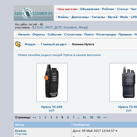
·
Наш магазин
·
Объявления
·
Рейтинг
·
Статьи
·
Час
·
Файлы
·
Диапазоны
·
Сигналы
·
Музей
·
Mods
·
LPD
На сайте: гостей - 48,
участников - 5 [
GUS
,
GROT
,
ДСПТ
,
Gvozdenis
,
Menjo
]
·
Начало
·
Опросы
·
События
·
Статистика
·
Поиск
·
Регистрация
·
Правила
·
F
Форум
—›
Главный раздел
—›
Копаем Hytera
Новая линейка радиостанций Hytera в нашем магазине
Hytera TC-320
Hytera TC-5
руб.
руб.
Страница:
««
...
»»
1
2
3
4
5
6
7
51
52
53
Автор
Сообщение
Keskus
Дата: 08 Май 2017 13:04:57
#
Участник