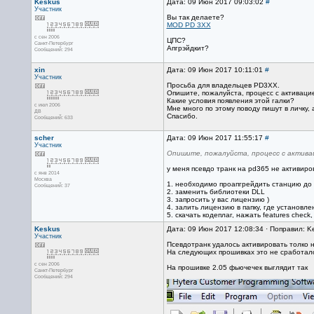
Keskus
Дата: 09 Июн 2017 09:03:02
#
Участник
Вы так делаете?
MOD PD 3XX
с сен 2006
ЦПС?
Санкт-Петербург
Апгрэйдкит?
Сообщений: 294
xin
Дата: 09 Июн 2017 10:11:01
#
Участник
Просьба для владельцев PD3XX.
Опишите, пожалуйста, процесс с активацие
Какие условия появления этой галки?
с июл 2006
Мне много по этому поводу пишут в личку, 
ДВ
Спасибо.
Сообщений: 633
scher
Дата: 09 Июн 2017 11:55:17
#
Участник
Опишите, пожалуйста, процесс с актива
у меня псевдо транк на pd365 не активир
с янв 2014
Москва
1. необходимо проапгрейдить станцию до п
Сообщений: 37
2. заменить библиотеки DLL
3. запросить у вас лицензию )
4. залить лицензию в папку, где установл
5. скачать кодеплаг, нажать features check
Keskus
Дата: 09 Июн 2017 12:08:34 · Поправил: K
Участник
Псевдотранк удалось активировать толко н
На следующих прошивках это не сработал
с сен 2006
На прошивке 2.05 фьючечек выглядит так
Санкт-Петербург
Сообщений: 294