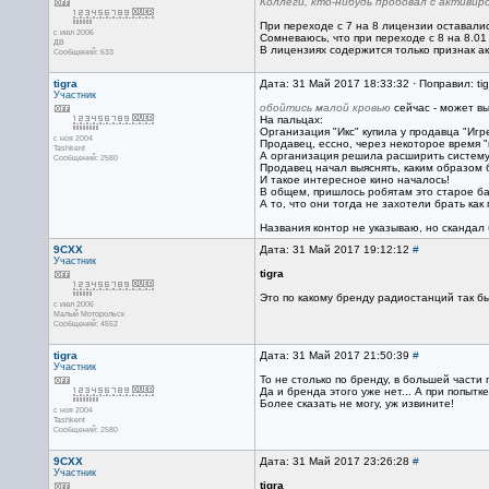
Коллеги, кто-нибудь пробовал с активир
При переходе с 7 на 8 лицензии оставалис
с июл 2006
Сомневаюсь, что при переходе с 8 на 8.01
ДВ
В лицензиях содержится только признак ак
Сообщений: 633
tigra
Дата: 31 Май 2017 18:33:32 · Поправил: ti
Участник
обойтись малой кровью
сейчас - может вы
На пальцах:
Организация "Икс" купила у продавца "Иг
с ноя 2004
Продавец, ессно, через некоторое время "
Tashkent
А организация решила расширить систему 
Сообщений: 2580
Продавец начал выяснять, каким образом 
И такое интересное кино началось!
В общем, пришлось робятам это старое ба
А то, что они тогда не захотели брать ка
Названия контор не указываю, но скандал
9CXX
Дата: 31 Май 2017 19:12:12
#
Участник
tigra
Это по какому бренду радиостанций так б
с июл 2006
Малый Моторольск
Сообщений: 4552
tigra
Дата: 31 Май 2017 21:50:39
#
Участник
То не столько по бренду, в большей части 
Да и бренда этого уже нет... А при попытк
Более сказать не могу, уж извините!
с ноя 2004
Tashkent
Сообщений: 2580
9CXX
Дата: 31 Май 2017 23:26:28
#
Участник
tigra