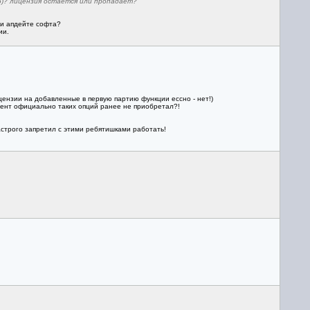
5)? лицензия остается или пропадает?
ри апдейте софта?
ии.
ензии на добавленные в первую партию функции ессно - нет!)
иент официально таких опций ранее не приобретал?!
настрого запретил с этими ребятишками работать!