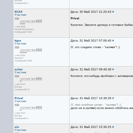
Москва
Сообщений: 4
9CXX
Дата: 30 Май 2017 21:20:43
#
Участник
Prival
Конечно. Звоните дилеру и готовьте бабки,
с июл 2006
Малый Моторольск
Сообщений: 4552
tigra
Дата: 31 Май 2017 07:06:40
#
Участник
О, это сладкое слово - "халява"! ;)
с ноя 2004
Tashkent
Сообщений: 2580
scher
Дата: 31 Май 2017 09:46:36
#
Участник
Коллеги, кто-нибудь пробовал с активиро
с янв 2014
Москва
Сообщений: 37
Prival
Дата: 31 Май 2017 10:36:28
#
Участник
О, это сладкое слово - "халява"! ;)
дело не в халяве) если можно обойтись ма
с мая 2017
Москва
Сообщений: 4
xin
Дата: 31 Май 2017 15:30:25
#
Участник