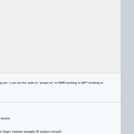
tc. I can set the radio to "power on" in DMR trunking or MPT trunking or
строем.
е будет закупка порядка 30 радиостанций;