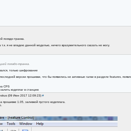
й псевдо-транка.
а т.к. я не владею данной моделью, ничего вразумительного сказать не могу.
цией псевдо-транка.
овался, только шифрование
оследней версии прошивки, что бы появились не активные галки в разделе features, появ
ена CPS
, залить кодеплаг в станцию
eskus (09 Июн 2017 12:09:23)
#
а прошивке 1.05, заливкой пустого кодеплага.
о.