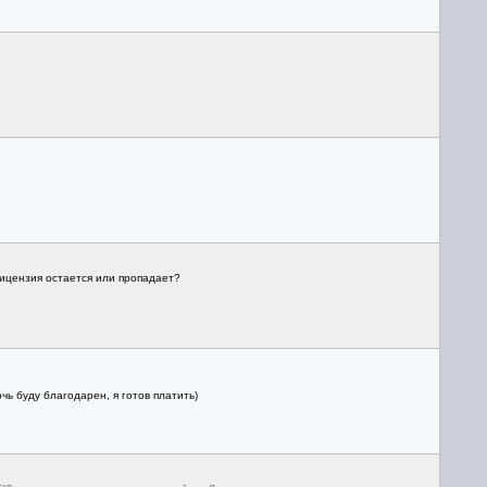
лицензия остается или пропадает?
чь буду благодарен, я готов платить)