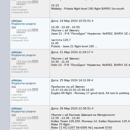
10.15
с фев 2007
Wallaby - Polaris flight level 190 flight BARVI 1m nouth
Санкт-Петербург
Сообщений: 8149
sibirjac
Дата: 19 Мар 2024 10:52:01
#
Модератор раздела
10.28 - 10.49 - 10.55
Убытие с аб Эвенес:
Jaws 21 - P-8 "Посейдон" Норвегии, №9582, BARVI 1E depa
с фев 2007
Санкт-Петербург
частота 126.7
Сообщений: 8149
11.40
Polaris - Jaws 21 flight level 190 ...
sibirjac
Дата: 21 Мар 2024 11:29:17
#
Модератор раздела
Убытие с аб Эвенес:
10.30 - 11.10
Odin 22 - P-8 "Посейдон" Норвегии, №9582, BARVI 1E de
с фев 2007
Санкт-Петербург
Сообщений: 8149
sibirjac
Дата: 25 Мар 2024 16:11:09
#
Модератор раздела
Прибытие на аб Эвенес
15.47-15.49-15.52-15.58-16.00
Eagles 69 flight - Runway 17 good land, A4 taxi to parking
с фев 2007
Санкт-Петербург
Сообщений: 8149
sibirjac
Дата: 26 Мар 2024 21:56:51
#
Модератор раздела
Убытие c аб Каллакс Швеция на Милденхолл
12.55 - 13.36 - 13.40
Kallax Tower 128.200, Runway 14, Kallax Departure 125.4
с фев 2007
Rake 70 flight -
Санкт-Петербург
Rake 71 KC-135T 58-0095 №1 squawk 5740
Сообщений: 8149