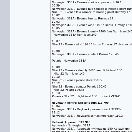
Norwegian 333A - Evenes start is approve qnh 994
09.59
Norwegian 333A - Evenes taxi Yankee to holding point R
Nike 22 - Evenes taxi Yankee to holding point Runway 17
10.02
Norwegian 333A - Evenes line up Runway 17
10.03
Norwegian 333A - Evenes wind 110 15 knots Runway 17 cle
10.05
Norwegian 333A - Evenes identify 2400 feet flight level 24
- Norwegian 333A flight level 240
10.07
Nike 22 - Evenes wind 110 15 knots Runway 17 clear to ta
10.08
Norwegian 333A - Evenes contact Polaris 126.45
Polaris - Norwegian 333A
10.09
Nike 22 - Evenes - identify 2400 feet flight level 140
- Nike 22 flight level 140
10.10
Nike 22 - Evenes please direct BARVI
10.12
Nike 22 - Evenes contact Polaris 126.45
- Nike 22 Polaris 126.45
10.13
Polaris - Nike 22 ...flight level 150 .... direct VATAX
Reykjavik control Sector South 119.700
12.04
Norwegian 333A - Reykjavik proceed direct DEXON
12.12
Norwegian 333A - Reykjavik contact Approach 119.3
Keflavik Approach 119.300
Approach - Norwegian 333A
Norwegian 333A - Approach my heading 280 Keflavik qnh
Norwegian 333A - Approach ready to send altitude 500 is