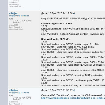
с фев 2006
Калининград
Сообщений: 5900
sibirjac
Дата: 18 Дек 2023 14:12:36
#
Модератор раздела
navy VVRC856 (AE57BC) - P-8A "Посейдон" США №16885
Keflavik Approach 119.300
с фев 2007
13.52
Санкт-Петербург
Keflavik Departure - navy VVRC856 passing 2000 feet at
Сообщений: 8149
13.56
navy VVRC856 - Keflavik Approach contact Reykjavik 125.
Shanwick radio 8879 кГц
14.25
Shanwick radio - navy RC856 position report 61n 20w
navy RC856 - Shanwick radio do you have selcal
Shanwick radio - navy RC856 affirm KPEF
navy RC856 - Shanwick radio 6622 secondary call me for n
14.42
Shanwick radio - navy RC856 position report 5830n 018w
15.00
Shanwick radio - navy RC856 position report 5630n 016w
navy RC856 - Shanwick radio after VENER call Shannon o
15.10
navy RC856 - Shanwick ... oceanic clearance after KOKIB 
15.26
Shanwick radio - navy RC856 departure BIKF destination
15.32
Shanwick radio - navy RC856 ...estimated point TAMEL 131
15.40
Shanwick radio - navy RC856 way LICZ TAMEL DIXIS STG 
sibirjac
Дата: 18 Дек 2023 21:55:27
#
Модератор раздела
Сегодня P-8 "Посейдон" Норвегии, №9584, позывной ра
http://www.radioscanner.ru/uploader/2023/18_dec_reach
с фев 2007
Санкт-Петербург