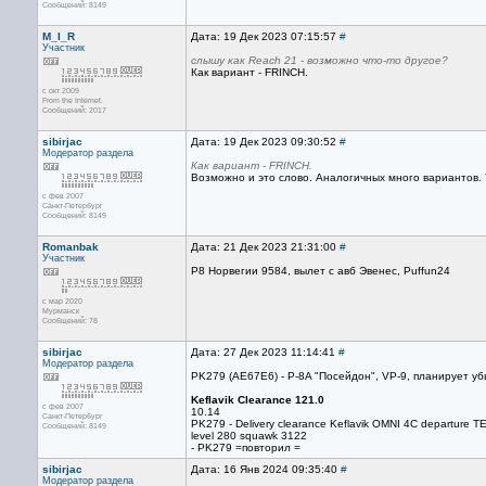
Сообщений: 8149
M_I_R
Дата: 19 Дек 2023 07:15:57
#
Участник
слышу как Reach 21 - возможно что-то другое?
Как вариант - FRINCH.
с окт 2009
From the Internet.
Сообщений: 2017
sibirjac
Дата: 19 Дек 2023 09:30:52
#
Модератор раздела
Как вариант - FRINCH.
Возможно и это слово. Аналогичных много вариантов. 
с фев 2007
Санкт-Петербург
Сообщений: 8149
Romanbak
Дата: 21 Дек 2023 21:31:00
#
Участник
P8 Норвегии 9584, вылет с авб Эвенес, Puffun24
с мар 2020
Мурманск
Сообщений: 78
sibirjac
Дата: 27 Дек 2023 11:14:41
#
Модератор раздела
PK279 (AE67E6) - P-8A "Посейдон", VP-9, планирует уб
Keflavik Clearance 121.0
с фев 2007
10.14
Санкт-Петербург
PK279 - Delivery сlearance Keflavik OMNI 4C departu
Сообщений: 8149
level 280 squawk 3122
- PK279 =повторил =
sibirjac
Дата: 16 Янв 2024 09:35:40
#
Модератор раздела