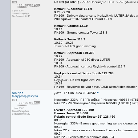
PK169 (AE682E) - P-8A "Посейдон" США, VP-9, убытие 
Keflavik Clearance 121.0
с фев 2007
9.24 - 9.29
Санкт-Петербург
PK169 - Delivery сlearance to Keflavik via LUTER 2A 
Сообщений: 8149
280 squawk 2107 contact Ground 121.9
Keflavik Ground 121.9
10.14
PK169 - Ground contact Tower 118.3
Keflavik Tower 118.3
10.19 - 10.25
Tower - PK169 good morning ...
Keflavik Approach 119.300
10.27
PK169 - Approach f/l 280 direct LUTER
10.34
PK169 - Approach contact Reykjavik control 119.7
Reykjavik control Sector South 119.700
10.34
Reykjavik - PK169 flight level 290
10.37
PK169 - Reykjavik do you have ADSB aircraft identification
sibirjac
Дата: 17 Янв 2024 09:48:32
#
Модератор раздела
Norwegian 333A - P8 "Посейдон" Норвегии №9584 (4781
Nike 22 - P8 "Посейдон" Норвегии №9583 (47819E) пат
с фев 2007
Evenes Approach 120.100
Санкт-Петербург
Evenes Tower 118.000
Сообщений: 8149
Polaris control (Bodo Sector 25) 126.450
09.36
Norwegian 333A - Evenes good morning we are clearance t
09.38
Nikee 22 - Eveves we are clearanse Evenes to Evenes we 
09.54
Nike 22 - Evenes start is approve qnh 994