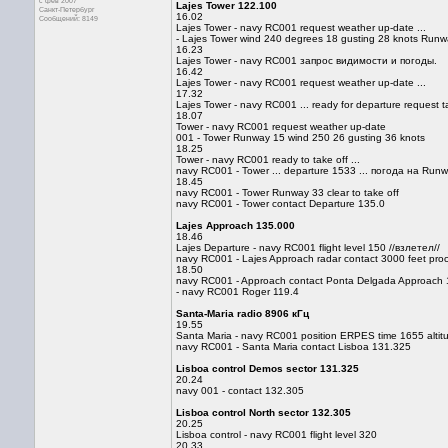
с фев 2007
Lajes Tower 122.100
Санкт-Петербург
16.02
Сообщений: 8149
Lajes Tower - navy RC001 request weather up-date ...
- Lajes Tower wind 240 degrees 18 gusting 28 knots Runw
16.23
Lajes Tower - navy RC001 запрос видимости и погоды.
16.42
Lajes Tower - navy RC001 request weather up-date ...
17.32
Lajes Tower - navy RC001 ... ready for departure request tax
18.07
Tower - navy RC001 request weather up-date
001 - Tower Runway 15 wind 250 26 gusting 36 knots
18.25
Tower - navy RC001 ready to take off ...
navy RC001 - Tower ... departure 1533 ... погода на Runwa
18.45
navy RC001 - Tower Runway 33 clear to take off
navy RC001 - Tower contact Departure 135.0
Lajes Approach 135.000
18.46
Lajes Departure - navy RC001 flight level 150 //взлетел//
navy RC001 - Lajes Approach radar contact 3000 feet proc
18.50
navy RC001 - Approach contact Ponta Delgada Approach 
- navy RC001 Roger 119.4
Santa-Maria radio 8906 кГц
19.55
Santa Maria - navy RC001 position ERPES time 1655 alti
navy RC001 - Santa Maria contact Lisboa 131.325
Lisboa control Demos sector 131.325
20.24
navy 001 - contact 132.305
Lisboa control North sector 132.305
20.25
Lisboa control - navy RC001 flight level 320
20.33