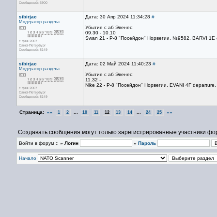
Сообщений: 5900
sibirjac
Дата: 30 Апр 2024 11:34:28
#
Модератор раздела
Убытие с аб Эвенес:
09.30 - 10.10
Swan 21 - P-8 "Посейдон" Норвегии, №9582, BARVI 1E d
с фев 2007
Санкт-Петербург
Сообщений: 8149
sibirjac
Дата: 02 Май 2024 11:40:23
#
Модератор раздела
Убытие с аб Эвенес:
11.32 -
Nike 22 - P-8 "Посейдон" Норвегии, EVANI 4F departure
с фев 2007
Санкт-Петербург
Сообщений: 8149
Страница:
««
...
...
»»
1
2
10
11
12
13
14
24
25
Создавать сообщения могут только зарегистрированные участники фо
Войти в форум ::
» Логин
»
Пароль
Начало