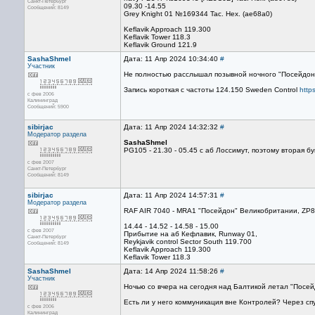
Санкт-Петербург
09.30 -14.55
Сообщений: 8149
Grey Knight 01 №169344 Tac. Hex. (ae68a0)
Keflavik Approach 119.300
Keflavik Tower 118.3
Keflavik Ground 121.9
SashaShmel
Дата: 11 Апр 2024 10:34:40
#
Участник
Не полностью расслышал позывной ночного "Посейдона"
Запись короткая с частоты 124.150 Sweden Control
http
с фев 2006
Калининград
Сообщений: 5900
sibirjac
Дата: 11 Апр 2024 14:32:32
#
Модератор раздела
SashaShmel
PG105 - 21.30 - 05.45 с аб Лоссимут, поэтому вторая букв
с фев 2007
Санкт-Петербург
Сообщений: 8149
sibirjac
Дата: 11 Апр 2024 14:57:31
#
Модератор раздела
RAF AIR 7040 - MRA1 "Посейдон" Великобритании, ZP8
14.44 - 14.52 - 14.58 - 15.00
с фев 2007
Прибытие на аб Кефлавик, Runway 01,
Санкт-Петербург
Reykjavik control Sector South 119.700
Сообщений: 8149
Keflavik Approach 119.300
Keflavik Tower 118.3
SashaShmel
Дата: 14 Апр 2024 11:58:26
#
Участник
Ночью со вчера на сегодня над Балтикой летал "Посе
Есть ли у него коммуникация вне Контролей? Через сп
с фев 2006
Калининград