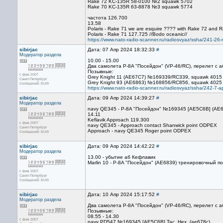
Rake 72 KC-135R 58-0100 №2 squawk 5702
Rake 70 KC-135R 63-8878 №3 squawk 5774
частота 126.700
13.58
Polaris - Rake 71 we are esquire ???? with Rake 72 and 
Polaris - Rake 71 127.725 //Bodo oceanic//
https://www.nato-radio-scanner.ru/radiosvyaz/ssha/241-26-m
sibirjac
Дата: 07 Апр 2024 18:32:33
#
Модератор раздела
10.00 - 15.00
Два самолета P-8A "Посейдон" (VP-46/RC), перелет с 
Позывные:
с фев 2007
Grey Knight 11 (AE67C7) №169339/RC339, squawk 4015
Санкт-Петербург
Grey Knight 93 (AE6863) №168856/RC856, squawk 4025
Сообщений: 8149
https://www.nato-radio-scanner.ru/radiosvyaz/ssha/242-7-a
sibirjac
Дата: 09 Апр 2024 14:39:27
#
Модератор раздела
navy QE345 - P-8A "Посейдон" №169345 [AE5C6B] (AE6
14.11
Keflavik Approach 119.300
с фев 2007
navy QE345 - Approach contact Shanwick point ODPEX
Санкт-Петербург
Approach - navy QE345 Roger point ODPEX
Сообщений: 8149
sibirjac
Дата: 09 Апр 2024 14:42:22
#
Модератор раздела
13.00 - убытие аб Кефлавик
Marlin 10 - P-8A "Посейдон" (AE6839) тренировочный п
с фев 2007
Санкт-Петербург
Сообщений: 8149
sibirjac
Дата: 10 Апр 2024 15:17:52
#
Модератор раздела
Два самолета P-8A "Посейдон" (VP-46/RC), перелет с 
Позывные:
08.55 - 14.30
с фев 2007
navy PD547 №169345 [AE5C6B] Tac. Hex. (ae678c)