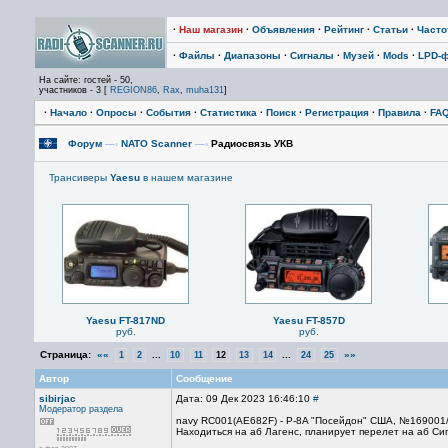
·
Наш магазин
·
Объявления
·
Рейтинг
·
Статьи
·
Част
·
Файлы
·
Диапазоны
·
Сигналы
·
Музей
·
Mods
·
LPD-
На сайте: гостей - 50,
участников - 3 [
REGION86
,
Rax
,
muha131
]
·
Начало
·
Опросы
·
События
·
Статистика
·
Поиск
·
Регистрация
·
Правила
·
FA
Форум
—›
NATO Scanner
—›
Радиосвязь УКВ
Трансиверы
Yaesu
в нашем магазине
Yaesu FT-817ND
Yaesu FT-857D
руб.
руб.
Страница:
««
...
...
»»
1
2
10
11
12
13
14
24
25
Автор
Сообщение
sibirjac
Дата: 09 Дек 2023 16:46:10
#
Модератор раздела
navy RC001(AE682F) - P-8A "Посейдон" США, №169001/
Находиться на аб Лагенс, планирует перелет на аб Сиг