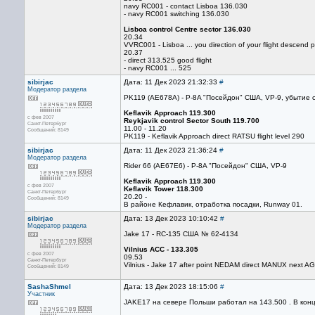
navy RC001 - contact Lisboa 136.030
- navy RC001 switching 136.030
Lisboa control Centre sector 136.030
20.34
VVRC001 - Lisboa ... you direction of your flight descend pl
20.37
- direct 313.525 good flight
- navy RC001 ... 525
sibirjac
Дата: 11 Дек 2023 21:32:33
#
Модератор раздела
PK119 (AE678A) - P-8A "Посейдон" США, VP-9, убытие 
Keflavik Approach 119.300
с фев 2007
Reykjavik control Sector South 119.700
Санкт-Петербург
11.00 - 11.20
Сообщений: 8149
PK119 - Keflavik Approach direct RATSU flight level 290
sibirjac
Дата: 11 Дек 2023 21:36:24
#
Модератор раздела
Rider 66 (AE67E6) - P-8A "Посейдон" США, VP-9
Keflavik Approach 119.300
с фев 2007
Keflavik Tower 118.300
Санкт-Петербург
20.20 -
Сообщений: 8149
В районе Кефлавик, отработка посадки, Runway 01.
sibirjac
Дата: 13 Дек 2023 10:10:42
#
Модератор раздела
Jake 17 - RC-135 США № 62-4134
Vilnius ACC - 133.305
с фев 2007
09.53
Санкт-Петербург
Vilnius - Jake 17 after point NEDAM direct MANUX next 
Сообщений: 8149
SashaShmel
Дата: 13 Дек 2023 18:15:06
#
Участник
JAKE17 на севере Польши работал на 143.500 . В конц