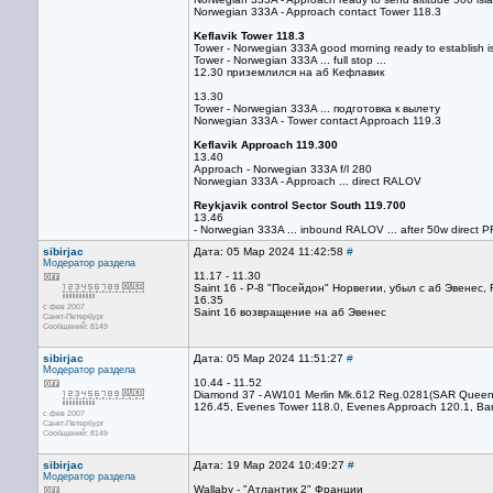
Norwegian 333A - Approach contact Tower 118.3
Keflavik Tower 118.3
Tower - Norwegian 333A good morning ready to establish 
Tower - Norwegian 333A ... full stop ...
12.30 приземлился на аб Кефлавик
13.30
Tower - Norwegian 333A ... подготовка к вылету
Norwegian 333A - Tower contact Approach 119.3
Keflavik Approach 119.300
13.40
Approach - Norwegian 333A f/l 280
Norwegian 333A - Approach ... direct RALOV
Reykjavik control Sector South 119.700
13.46
- Norwegian 333A ... inbound RALOV ... after 50w direct 
sibirjac
Дата: 05 Мар 2024 11:42:58
#
Модератор раздела
11.17 - 11.30
Saint 16 - P-8 "Посейдон" Норвегии, убыл с аб Эвенес, 
16.35
с фев 2007
Saint 16 возвращение на аб Эвенес
Санкт-Петербург
Сообщений: 8149
sibirjac
Дата: 05 Мар 2024 11:51:27
#
Модератор раздела
10.44 - 11.52
Diamond 37 - AW101 Merlin Mk.612 Reg.0281(SAR Queen) 
126.45, Evenes Tower 118.0, Evenes Approach 120.1, Ba
с фев 2007
Санкт-Петербург
Сообщений: 8149
sibirjac
Дата: 19 Мар 2024 10:49:27
#
Модератор раздела
Wallaby - "Атлантик 2" Франции