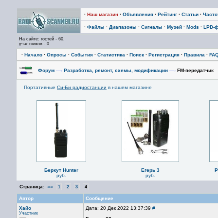
·
Наш магазин
·
Объявления
·
Рейтинг
·
Статьи
·
Част
·
Файлы
·
Диапазоны
·
Сигналы
·
Музей
·
Mods
·
LPD-
На сайте: гостей - 60,
участников - 0
·
Начало
·
Опросы
·
События
·
Статистика
·
Поиск
·
Регистрация
·
Правила
·
FA
Форум
—›
Разработка, ремонт, схемы, модификации
—›
FM-передатчик
Портативные
Си-Би радиостанции
в нашем магазине
Беркут Hunter
Егерь 3
P
руб.
руб.
Страница:
««
1
2
3
4
Автор
Сообщение
Хайо
Дата: 20 Дек 2022 13:37:39
#
Участник