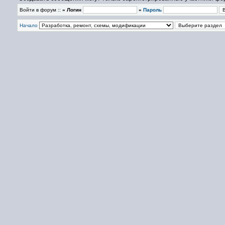
Войти в форум ::
» Логин
»
Пароль
Начало