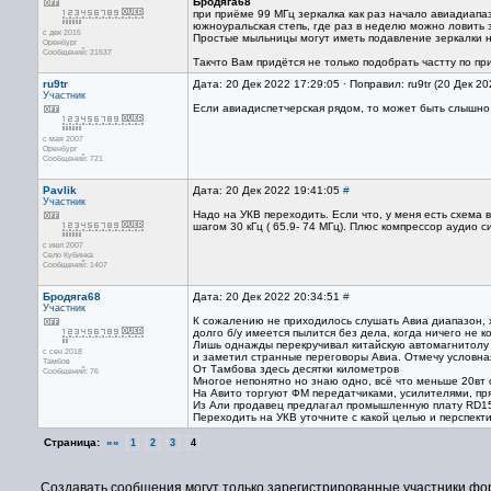
Бродяга68
при приёме 99 МГц зеркалка как раз начало авиадиапа
южноуральская степь, где раз в неделю можно ловить 
с дек 2015
Простые мыльницы могут иметь подавление зеркалки н
Оренбург
Сообщений: 21537
Такчто Вам придётся не только подобрать частту по пр
ru9tr
Дата: 20 Дек 2022 17:29:05 · Поправил: ru9tr (20 Дек 2
Участник
Если авиадиспетчерская рядом, то может быть слышно г
с мая 2007
Оренбург
Сообщений: 721
Pavlik
Дата: 20 Дек 2022 19:41:05
#
Участник
Надо на УКВ переходить. Если что, у меня есть схема
шагом 30 кГц ( 65.9- 74 МГц). Плюс компрессор аудио с
с июл 2007
Село Кубинка
Сообщений: 1407
Бродяга68
Дата: 20 Дек 2022 20:34:51
#
Участник
К сожалению не приходилось слушать Авиа диапазон,
долго б/у имеется пылится без дела, когда ничего не 
Лишь однажды перекручивал китайскую автомагнитолу
с сен 2018
и заметил странные переговоры Авиа. Отмечу условна
Тамбов
От Тамбова здесь десятки километров
Сообщений: 76
Многое непонятно но знаю одно, всё что меньше 20вт 
На Авито торгуют ФМ передатчиками, усилителями, пря
Из Али продавец предлагал промышленную плату RD1
Переходить на УКВ уточните с какой целью и перспект
Страница:
««
1
2
3
4
Создавать сообщения могут только зарегистрированные участники фо