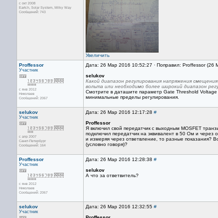
с окт 2008
Eartch, Solar System, Milky Way
Сообщений: 743
Увеличить
Proffessor
Дата: 26 Мар 2016 10:52:27 · Поправил: Proffessor (26
Участник
selukov
Какой диапазон регулирования напряжения смещения 
вольта или необходимо более широкий диапазон рег
с янв 2012
Смотрите в даташите параметр Gate Threshold Voltage
Николаев
минимальные пределы регулирования.
Сообщений: 2067
selukov
Дата: 26 Мар 2016 12:17:28
#
Участник
Proffessor
Я включил свой передатчик с выходным MOSFET транзи
подключил передатчик на эквивалент в 50 Ом и через о
с апр 2007
и измеряя через ответвление, то разные показания? В
Санкт-Петербург
(условно говоря)?
Сообщений: 164
Proffessor
Дата: 26 Мар 2016 12:28:38
#
Участник
selukov
А что за ответвитель?
с янв 2012
Николаев
Сообщений: 2067
selukov
Дата: 26 Мар 2016 12:32:55
#
Участник
Proffessor