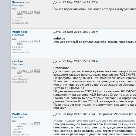
Пеленгатор
Дата: 25 Мар 2016 14:12:22
#
Участник
Смысл пересчитывать, возьмите готовую схему усилите
с сен 2007
Оттуда
Сообщений: 855
Proffessor
Дата: 25 Мар 2016 15:00:10
#
Участник
selukov
Это уже готовый результат расчета, можно пробовать 
с янв 2012
Николаев
Сообщений: 2067
selukov
Дата: 25 Мар 2016 15:57:39
#
Участник
Proffessor
Да, процесс расчета вещь нужная, но в настоящий мом
выходном каскаде использовать транзистор RD15HVF1
с апр 2007
На форумах, народ пишет, что фактически изменениями
Санкт-Петербург
Правильно ли я понимаю, что в принципе достаточно п
Сообщений: 164
уже этим подстроечным резистором задается Uсмещения
Цитата с CQHAM.RU:
"Я уже давно вместо 2SC1972 устанавливаю RD15HVF1 
напряжении на затворе +2,5 Вольта . Стоки транзисто
Нужно еще заменить резисторы с затвора на корпус на 
должен быть не более 750 мА на каждый транзистор .
Правильно ли я понимаю, что регулируя смещение на з
500 мА?
Proffessor
Дата: 25 Мар 2016 16:37:14 · Поправил: Proffessor (25
Участник
И еще, пишут, что необходимо ток покоя выставить 
Это при выходной мощности 15W (типовой режим). Есл
смещения , и отвязать коллектор предыдущего транзис
с янв 2012
транзистора, надо вводить цепи термостабилизации. У
Николаев
цепочка из резистора и двух последовательно включен
Сообщений: 2067