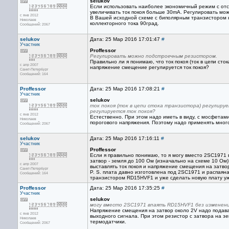
selukov
Если использовать наиболее экономичный режим с отсе
увеличивать ток покоя больше 30mA. Регулировать мо
с янв 2012
В Вашей исходной схеме с биполярным транзистором на
Николаев
коллекторного тока 90град.
Сообщений: 2067
selukov
Дата: 25 Мар 2016 17:01:47
#
Участник
Proffessor
Регулировать можно подстроечным резистором.
Правильно ли я понимаю, что ток покоя (ток в цепи ст
с апр 2007
напряжение смещение регулируется ток покоя?
Санкт-Петербург
Сообщений: 164
Proffessor
Дата: 25 Мар 2016 17:08:21
#
Участник
selukov
ток покоя (ток в цепи стока транзистора) регулиру
регулируется ток покоя?
с янв 2012
Естественно. При этом надо иметь в виду, с мосфетами
Николаев
порогового напряжения. Поэтому надо применять мно
Сообщений: 2067
selukov
Дата: 25 Мар 2016 17:16:11
#
Участник
Proffessor
Если я правильно понимаю, то я могу вместо 2SC1971 
затвор - земля до 100 Ом (изначально на схеме 10 Ом)
с апр 2007
выставлять ток покоя и напряжение смещения на затво
Санкт-Петербург
P. S. плата давно изготовлена под 2SC1971 и распаян
Сообщений: 164
транзистором RD15HVF1 и уже сделать новую плату уж
Proffessor
Дата: 25 Мар 2016 17:35:25
#
Участник
selukov
могу вместо 2SC1971 впаять RD15HVF1 без изменен
Напряжение смещения на затвор около 2V надо подава
с янв 2012
выходного сигнала. При этом резистор с затвора на 
Николаев
термодатчики.
Сообщений: 2067