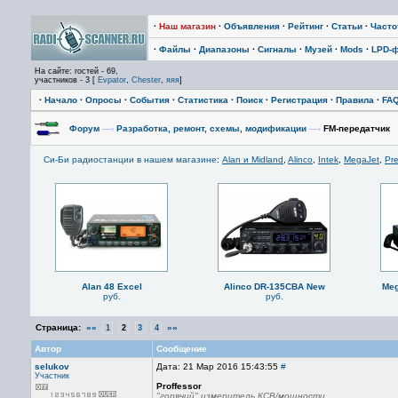
·
Наш магазин
·
Объявления
·
Рейтинг
·
Статьи
·
Част
·
Файлы
·
Диапазоны
·
Сигналы
·
Музей
·
Mods
·
LPD-
На сайте: гостей - 69,
участников - 3 [
Evpator
,
Chester
,
яяя
]
·
Начало
·
Опросы
·
События
·
Статистика
·
Поиск
·
Регистрация
·
Правила
·
FA
Форум
—›
Разработка, ремонт, схемы, модификации
—›
FM-передатчик
Си-Би радиостанции в нашем магазине
:
Alan и Midland
,
Alinco
,
Intek
,
MegaJet
,
Pre
Alan 48 Excel
Alinco DR-135CBA New
Meg
руб.
руб.
Страница:
««
»»
1
2
3
4
Автор
Сообщение
selukov
Дата: 21 Мар 2016 15:43:55
#
Участник
Proffessor
"горячий" измеритель КСВ/мощности