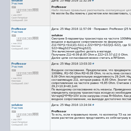
selukov
Дата: 25 Мар 2016 11:32:39
#
Участник
Proffessor
Надо только правильно рассчитать согласующие цеп
Не могли бы Вы помочь с расчетом или посоветовать, 
с апр 2007
Санкт-Петербург
Сообщений: 164
Proffessor
Дата: 25 Мар 2016 11:57:09 · Поправил: Proffessor (25
Участник
selukov
Смотрим S-параметры транзистора на частоте 100MHz
входное и выходное сопротивление по формулам
с янв 2012
Z11=50*(1+S11)/(1-S11) и Z22=50*(1+S22)/(1-S22), где
Николаев
S22=MagS22*exp(j*AngS22).
Сообщений: 2067
Эти вычисления удобно делать в маткаде.
Получаем Z11=8.09-j6.85 Ohm и Z22=15.57-j12.0 Ohm.
Далее цепи согласования можно считать в RFSimm.
Proffessor
Дата: 25 Мар 2016 13:03:33
#
Участник
Входное согласование. Предполагаем, что предварите
100MHz, R1=50 Ohm R2=8.09 Ohm, то есть пока соглас
8,09 Ohm последовательную индуктивность 29.2nH. На
с янв 2012
составляющую Z11, которая равна -6,85 Ohm. Значит п
Николаев
сопротивление на частоте равно +6,85 Ohm. Считаем 
Сообщений: 2067
29,2+10,9=40,1nH.
По выходному согласованию есть нюансы. Приведенное
определить нагрузку транзистора исходя из необходи
Vo=sqrt(2*P*R)=10V если нагрузка стока R=50ohm. Как
входное сопротивление, на выхорде достаточно поста
selukov
Дата: 25 Мар 2016 13:24:04
#
Участник
Proffessor
То есть, если я правильно понял, то коллектор Т3 на з
моим расчетом должно представлять из себя катушку в 
с апр 2007
Санкт-Петербург
Сообщений: 164