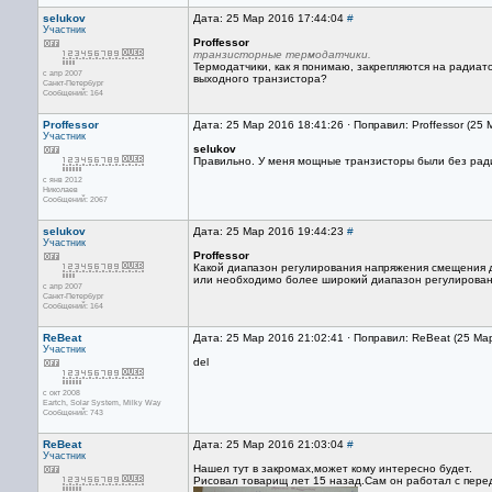
selukov
Дата: 25 Мар 2016 17:44:04
#
Участник
Proffessor
транзисторные термодатчики.
Термодатчики, как я понимаю, закрепляются на радиат
с апр 2007
выходного транзистора?
Санкт-Петербург
Сообщений: 164
Proffessor
Дата: 25 Мар 2016 18:41:26 · Поправил: Proffessor (25
Участник
selukov
Правильно. У меня мощные транзисторы были без рад
с янв 2012
Николаев
Сообщений: 2067
selukov
Дата: 25 Мар 2016 19:44:23
#
Участник
Proffessor
Какой диапазон регулирования напряжения смещения д
или необходимо более широкий диапазон регулирова
с апр 2007
Санкт-Петербург
Сообщений: 164
ReBeat
Дата: 25 Мар 2016 21:02:41 · Поправил: ReBeat (25 Ма
Участник
del
с окт 2008
Eartch, Solar System, Milky Way
Сообщений: 743
ReBeat
Дата: 25 Мар 2016 21:03:04
#
Участник
Нашел тут в закромах,может кому интересно будет.
Рисовал товарищ лет 15 назад.Сам он работал с пере