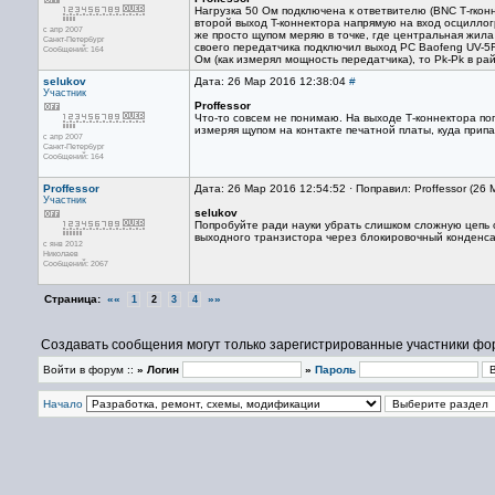
Нагрузка 50 Ом подключена к ответвителю (BNC Т-rконн
второй выход T-коннектора напрямую на вход осциллог
с апр 2007
же просто щупом меряю в точке, где центральная жила 
Санкт-Петербург
своего передатчика подключил выход РС Baofeng UV-5
Сообщений: 164
Ом (как измерял мощность передатчика), то Pk-Pk в рай
selukov
Дата: 26 Мар 2016 12:38:04
#
Участник
Proffessor
Что-то совсем не понимаю. На выходе Т-коннектора по
измеряя щупом на контакте печатной платы, куда прип
с апр 2007
Санкт-Петербург
Сообщений: 164
Proffessor
Дата: 26 Мар 2016 12:54:52 · Поправил: Proffessor (26
Участник
selukov
Попробуйте ради науки убрать слишком сложную цепь с
выходного транзистора через блокировочный конденса
с янв 2012
Николаев
Сообщений: 2067
Страница:
««
»»
1
2
3
4
Создавать сообщения могут только зарегистрированные участники фо
Войти в форум ::
» Логин
»
Пароль
Начало