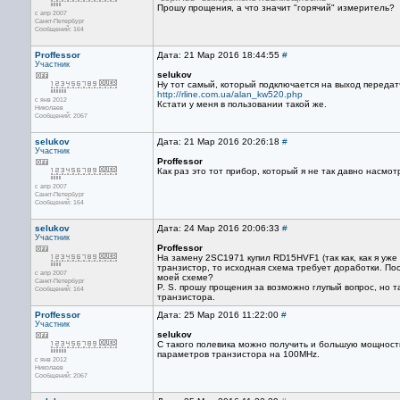
Прошу прощения, а что значит "горячий" измеритель?
с апр 2007
Санкт-Петербург
Сообщений: 164
Proffessor
Дата: 21 Мар 2016 18:44:55
#
Участник
selukov
Ну тот самый, который подключается на выход передат
http://rline.com.ua/alan_kw520.php
с янв 2012
Кстати у меня в пользовании такой же.
Николаев
Сообщений: 2067
selukov
Дата: 21 Мар 2016 20:26:18
#
Участник
Proffessor
Как раз это тот прибор, который я не так давно насмот
с апр 2007
Санкт-Петербург
Сообщений: 164
selukov
Дата: 24 Мар 2016 20:06:33
#
Участник
Proffessor
На замену 2SC1971 купил RD15HVF1 (так как, как я уж
транзистор, то исходная схема требует доработки. По
с апр 2007
моей схеме?
Санкт-Петербург
P. S. прошу прощения за возможно глупый вопрос, но т
Сообщений: 164
транзистора.
Proffessor
Дата: 25 Мар 2016 11:22:00
#
Участник
selukov
С такого полевика можно получить и большую мощность
параметров транзистора на 100MHz.
с янв 2012
Николаев
Сообщений: 2067