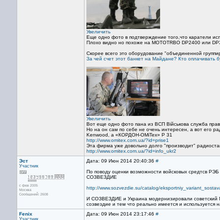
Увеличить
Еще одно фото в подтверждение того,что каратели исп
Плохо видно но похоже на MOTOTRBO DP2400 или DP
Скорее всего это оборудование "объединенной группир
За чей счет этот банкет на Майдане? Кто оплачивать 
Увеличить
Вот еще одно фото пана из ВСП Військова служба прав
Но на он сам по себе не очень интересен, а вот его р
Kenwood, а «КОРДОН-ОМіТех» Р 31
http://www.omitex.com.ua/?id=prise1
Эта фирма уже довольно долго "производит" радиостан
http://www.omitex.com.ua/?id=info_ukr2
Эст
Дата: 09 Июн 2014 20:40:36
#
Участник
По поводу оценки возможности войсковых средтсв РЭБ
СОЗВЕЗДИЕ
с фев 2005
http://www.sozvezdie.su/catalog/eksportniy_variant_sosta
Москва
Сообщений: 2608
И СОЗВЕЗДИЕ и Украина модернизировали советский 
созвездие и тем что реально имеется и используется н
Fenix
Дата: 09 Июн 2014 23:17:46
#
Участник