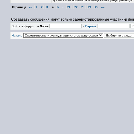
Тут бы им не помешала помощь нашей радиоразведки, 
Страница:
««
...
»»
1
2
3
4
5
21
22
23
24
25
Создавать сообщения могут только зарегистрированные участники фо
Войти в форум ::
» Логин
»
Пароль
Начало