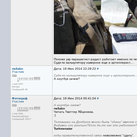
Похоже укр парашютист-радист работает именно по п
Судя по калькулятору наверное еще и артиллерист....
rw3akn
Дата: 18 Июн 2014 22:29:22
#
Участник
Судя по калькулятору наверное еще и артиллерист...
А ноутбук зачем?
с мая 2007
Москва
Сообщений: 68
Фотограф
Дата: 19 Июн 2014 00:41:04
#
Участник
А ноутбук зачем?
rw3akn
Читать Твиттер Яйценюка.
с янв 2006
:)
Чкаловский-Круг
Сообщений: 25077
Телевышки на Донбассе могли быть "сданы" вместе с
Выдумки или реально?Если да,то как это работает?
Turkmenator
коды правительственной связи
невозможно "сдать".