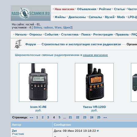
·
Наш магазин
·
Объявления
·
Рейтинг
·
Статьи
·
Част
·
Файлы
·
Диапазоны
·
Сигналы
·
Музей
·
Mods
·
LPD-
На сайте: гостей - 61,
участников - 4 [
Bitikey
,
radiooo
,
Ware
,
Шрек2
]
·
Начало
·
Опросы
·
События
·
Статистика
·
Поиск
·
Регистрация
·
Правила
·
FA
Форум
—›
Строительство и эксплуатация систем радиосвязи
—›
Органи
Широкополосные связные радиоприемники в
нашем магазине
Icom IC-R6
Yaesu VR-120D
руб.
руб.
Страница:
««
...
»»
1
2
3
4
5
21
22
23
24
25
Автор
Сообщение
Zet
Дата: 09 Июн 2014 19:18:22
#
Участник