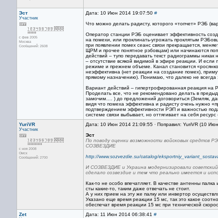
Эст
Дата: 10 Июн 2014 19:07:50
#
Участник
Что можно делать радисту, которого «топчет» РЭБ (ва
Оператор станции РЭБ оценивает эффективность созд
с фев 2005
на помехи, или проклинать-угрожать проклятым РЭБов
Москва
при появлении помех сеанс связи прекращается, меняе
Сообщений: 2608
ЩРМ и прочее понятное рэбовцам) или начинаются попы
действий – тупо передавать текст радиограммы никак 
– отсутствие всякой видимой в эфире реакции. И если
режиме и прежнем объеме. Канал становится «росянко
неэффективна (нет реакции на создание помех), прим
прямому назначению). Понимаю, что далеко не всегда
Вариант действий – гипертрофированная реакция на 
Проделать все, что не рекомендовано делать в преды
замочим…. ) до предложений договориться (Земляк, да
видя что помеха эффективна и радисту очень нужно «пр
подтверждением эффективности РЭП и важностью пода
системе связи выбывает, но оттягивает на себя ресурс
YuriVR
Дата: 10 Июн 2014 21:09:55 · Поправил: YuriVR (10 Ию
Участник
Эст
По поводу оценки возможности войсковых средтсв Р
СОЗВЕЗДИЕ
с ноя 2008
Омск
http://www.sozvezdie.su/catalog/eksportniy_variant_sosta
Сообщений: 2700
И СОЗВЕЗДИЕ и Украина модернизировали советский
сделало созвездие и тем что реально имеется и испо
Как-то не особо впечатляет. В качестве антенны палка
сты какие-то, таким даже отвечать не стоит.
А у них прием на эту же палку или инвертор осущест
Указано еще время реакции 15 мс, так это какое соот
обеспечат время реакции 15 мс при технической скорос
Zet
Дата: 11 Июн 2014 06:38:41
#