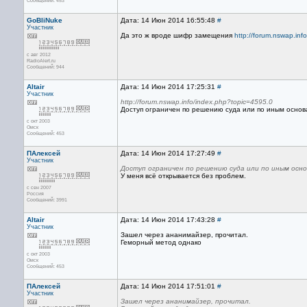
Сообщений: 453
GoBliNuke
Дата: 14 Июн 2014 16:55:48
#
Участник
Да это ж вроде шифр замещения
http://forum.nswap.in
с авг 2012
RadioAlert.ru
Сообщений: 944
Altair
Дата: 14 Июн 2014 17:25:31
#
Участник
http://forum.nswap.info/index.php?topic=4595.0
Доступ ограничен по решению суда или по иным осно
с окт 2003
Омск
Сообщений: 453
ПАлексей
Дата: 14 Июн 2014 17:27:49
#
Участник
Доступ ограничен по решению суда или по иным осн
У меня всё открывается без проблем.
с сен 2007
Россия
Сообщений: 3991
Altair
Дата: 14 Июн 2014 17:43:28
#
Участник
Зашел через ананимайзер, прочитал.
Геморный метод однако
с окт 2003
Омск
Сообщений: 453
ПАлексей
Дата: 14 Июн 2014 17:51:01
#
Участник
Зашел через ананимайзер, прочитал.