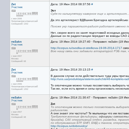
Zet
Дата: 19 Июн 2014 08:37:56
#
Участник
Эст
Судя по калькулятору наверное еще и артиллерист...
с июл 2006
Да это артиллерист ВДВшник Бригадна артилерійська
Петропавловск-Камчатский
Сообщений: 1252
Похоже укр парашютист-радист работает именно п
Нет, скорее всего он занят подготовкой исходных дан
Данные он по радиостанции передает во взводы САО 
rw3akn
Дата: 19 Июн 2014 19:27:40 · Поправил: rw3akn (19 Ию
Участник
http://icorpus.ru/svodka-ot-strelkova-19-06-2014-1717
связ
Всю нашу связь они задавили аппаратурой РЭБ так, 
с мая 2007
Москва
Сообщений: 68
Zet
Дата: 19 Июн 2014 20:13:15
#
Участник
В данном случае если действительно туда укры прита
http://uos.ua/produktsiya/sistemi-zashchiti/46-kompleks-
с июл 2006
То ополченцам можно только посоветовать выбирать ча
Петропавловск-Камчатский
Так же, если есть время и силы организовать нескольк
Сообщений: 1252
rw3akn
Дата: 19 Июн 2014 21:30:47 · Поправил: rw3akn (19 Ию
Участник
Zet
То ополченцам можно только посоветовать выбирать
радиосетях.
с мая 2007
А они знают эти частоты? Те мыльницы что им постави
Москва
Требуются военные фельдшеры,
офицеры связисты
Сообщений: 68
бригада), САУ, оперативный отдел, разведка, транс
по обслуживанию БТР, БМП, БМД и танков, операторы
http://icorpus.ru/dobrovolcy/