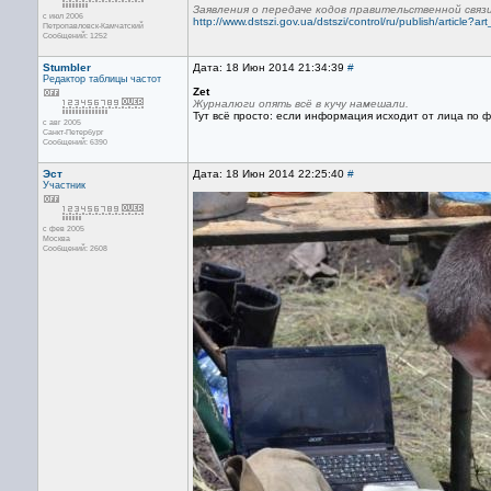
Заявления о передаче кодов правительственной связ
с июл 2006
http://www.dstszi.gov.ua/dstszi/control/ru/publish/article
Петропавловск-Камчатский
Сообщений: 1252
Stumbler
Дата: 18 Июн 2014 21:34:39
#
Редактор
таблицы частот
Zet
Журналюги опять всё в кучу намешали.
Тут всё просто: если информация исходит от лица по 
с авг 2005
Санкт-Петербург
Сообщений: 6390
Эст
Дата: 18 Июн 2014 22:25:40
#
Участник
с фев 2005
Москва
Сообщений: 2608