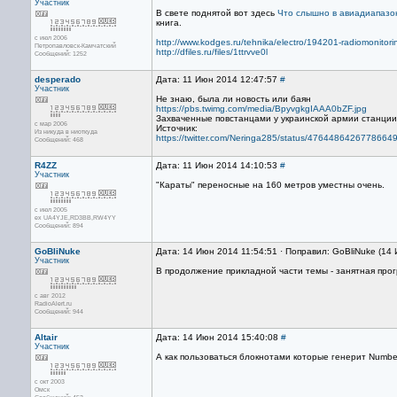
Участник
В свете поднятой вот здесь
Что слышно в авиадиапазо
книга.
с июл 2006
http://www.kodges.ru/tehnika/electro/194201-radiomonitor
Петропавловск-Камчатский
http://dfiles.ru/files/1ttrvve0l
Сообщений: 1252
desperado
Дата: 11 Июн 2014 12:47:57
#
Участник
Не знаю, была ли новость или баян
https://pbs.twimg.com/media/BpyvgkgIAAA0bZF.jpg
Захваченные повстанцами у украинской армии станци
с мар 2006
Источник:
Из никуда в ниоткуда
https://twitter.com/Neringa285/status/4764486426778664
Сообщений: 468
R4ZZ
Дата: 11 Июн 2014 14:10:53
#
Участник
"Караты" переносные на 160 метров уместны очень.
с июл 2005
ex UA4YJE,RD3BB,RW4YY
Сообщений: 894
GoBliNuke
Дата: 14 Июн 2014 11:54:51 · Поправил: GoBliNuke (14
Участник
В продолжение прикладной части темы - занятная про
с авг 2012
RadioAlert.ru
Сообщений: 944
Altair
Дата: 14 Июн 2014 15:40:08
#
Участник
А как пользоваться блокнотами которые генерит Numbe
с окт 2003
Омск