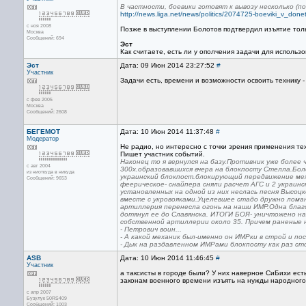
В частности, боевики готовят к вывозу несколько (
http://news.liga.net/news/politics/2074725-boeviki_v_do
с ноя 2008
Позже в выступлении Болотов подтвердил изъятие толь
Москва
Сообщений: 694
Эст
Как считаете, есть ли у ополчения задачи для использ
Эст
Дата: 09 Июн 2014 23:27:52
#
Участник
Задачи есть, времени и возможности освоить технику -
с фев 2005
Москва
Сообщений: 2608
БЕГЕМОТ
Дата: 10 Июн 2014 11:37:48
#
Модератор
Не радио, но интересно с точки зрения применения те
Пишет участник событий.
Наконец то я вернулся на базу.Противник уже более
с авг 2004
300х.образовавшихся вчера на блокпосту Стелла.Бол
из ниоткуда в никуда
украинский блокпост.блокирующий передвижение меж
Сообщений: 9653
феерическое- снайпера сняли расчет АГС и 2 украин
установленных на одной из них неслась песня Высо
вместе с укровояками.Уцелевшее стадо дружно ломан
артиллерия перенесла огонь на наши ИМР.Одна благ
дотянул ее до Славянска. ИТОГИ БОЯ- уничтожено на
собственной артиллерии около 35. Причем раненые н
- Петрович воин...
- А какой механик был-именно он ИМРки в строй и пост
- Дык на раздавленном ИМРами блокпосту как раз с
ASB
Дата: 10 Июн 2014 11:46:45
#
Участник
а таксисты в городе были? У них наверное СиБихи ест
законам военного времени изъять на нужды народного
с апр 2007
Бузулук 50RS409
Сообщений: 1003