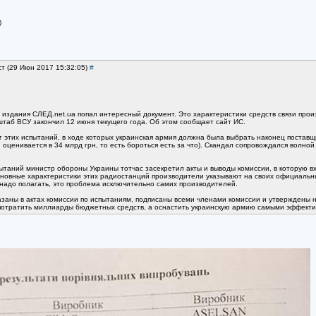
)
ст (29 Июн 2017 15:32:05)
#
 издания СЛЕД.net.ua попал интересный документ. Это характеристики средств связи прои
таб ВСУ закончил 12 июня текущего года. Об этом сообщает сайт ИС.
г этих испытаний, в ходе которых украинская армия должна была выбрать наконец поставщ
, оценивается в 34 млрд грн, то есть бороться есть за что). Скандал сопровождался волн
пытаний министр обороны Украины тотчас засекретил акты и выводы комиссии, в которую в
сновные характеристики этих радиостанций производители указывают на своих официальных с
- надо полагать, это проблема исключительно самих производителей.
азаны в актах комиссии по испытаниям, подписаны всеми членами комиссии и утверждены н
о потратить миллиарды бюджетных средств, а оснастить украинскую армию самыми эффект