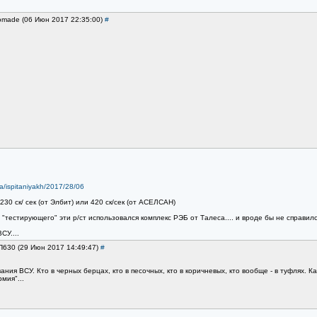
nomade (06 Июн 2017 22:35:00)
#
/na/ispitaniyakh/2017/28/06
30 ск/ сек (от Элбит) или 420 ск/сек (от АСЕЛСАН)
 "тестирующего" эти р/ст использовался комплекс РЭБ от Талеса.... и вроде бы не справил
СУ....
П630 (29 Июн 2017 14:49:47)
#
ния ВСУ. Кто в черных берцах, кто в песочных, кто в коричневых, кто вообще - в туфлях. К
рмия"...