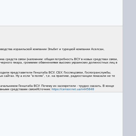
зводства израильской компании Эльбит и турецкой компании Аселсан,
ика средств связи (напомним: общая потребность ВСУ в новых средствах связи,
ой черного пиара, громкими обвинениями высоких украинских должностных лиц в
ходили представители Генштаба ВСУ, СБУ, Госспецсвязи, Госпогранслужбы,
айтах. Ну а если "в полях", т,е. на практике, радиостанции показали не те
ачальником Генштаба ВСУ. Почему их засекретили - трудно сказать. В конце
ивными средствами связиИсточник:
https://censor.net.ua/n445848