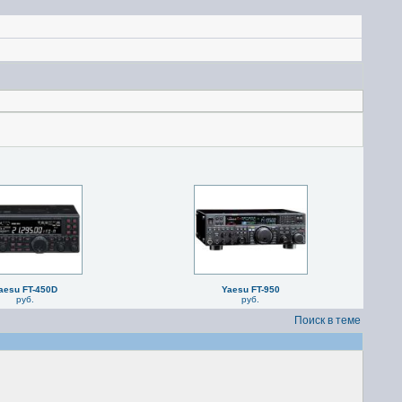
aesu FT-450D
Yaesu FT-950
руб.
руб.
Поиск в теме