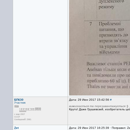
БП630
Дата: 29 Июн 2017 15:42:56
#
Участник
вимискасться та перезавантажусться
:)
Круто! Даже Грушевский, изобретатель цей.
с мар 2007
CCCP
Сообщений: 2981
Zet
Дата: 29 Июн 2017 16:25:39 · Поправил: Z