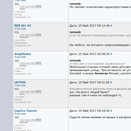
Участник
nomade
По тактико техническим характеристикам н
с янв 2004
Москва
Сообщений: 744
RD9 001 SV
Дата: 15 Май 2017 00:12:46
#
Участник
nomade
А он на какого оператора рассчитан или
с апр 2005
Екатеринбург
На любого, на которого запрограммируют.
Сообщений: 1041
AndyRadist
Дата: 15 Май 2017 02:09:33
#
Участник
nomade
А что это у нас параде засветилось?
Мобильная станция сотовой связи для уве
с апр 2005
примыкающие улицы. Третья панель не уст
kn88xa
базовой станции
Киевстар
Феникс, распол
Сообщений: 1453
US7IGN
Дата: 15 Май 2017 08:11:38
#
Участник
для увеличения ёмкости сети в местах м
шо, так много людей было?
раньше там я таких не наблюдал =)
с окт 2006
Украина
Сообщений: 2481
Caprice Classic
Дата: 15 Май 2017 09:18:33
#
Участник
Судя по синим маякам на крыше и раскраск
с янв 2010
Москва
Сообщений: 2977