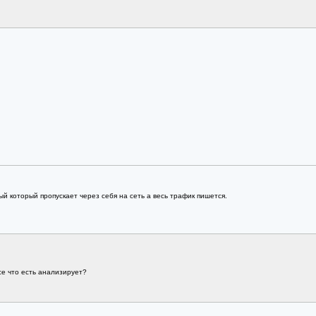
й который пропускает через себя на сеть а весь трафик пишется.
се что есть анализирует?