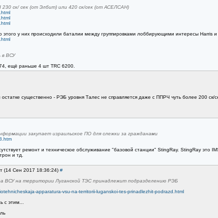
230 ск/ сек (от Элбит) или 420 ск/сек (от АСЕЛСАН)
.html
.html
.html
До этого у них происходили баталии между группировками лоббирующими интересы Harris и 
.html
 в ВСУ
274, ещё раньше 4 шт TRC 6200.
м остатке существенно - РЭБ уровня Талес не справляется даже с ППРЧ чуть более 200 ск/с
информации закупает израильское ПО для слежки за гражданами
58.htm
утствует ремонт и техническое обслуживание "базовой станции" StingRay. StingRay это IM
трон и тд.
т (14 Сен 2017 18:36:24)
#
ра ВСУ на территории Луганской ТЭС принадлежит подразделению РЭБ
tehnicheskaja-apparatura-vsu-na-territorii-luganskoi-tes-prinadlezhit-podrazd.html
 с этим...
ль