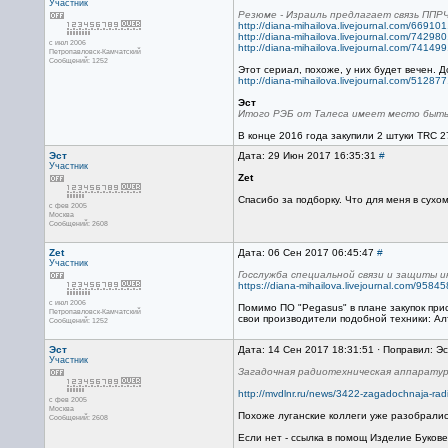
Участник
Резюме - Израиль предлагает связь ППРЧ 
http://diana-mihailova.livejournal.com/669101
http://diana-mihailova.livejournal.com/742980
с июл 2006
http://diana-mihailova.livejournal.com/741499
Петропавловск-Камчатский
Сообщений: 1252
Этот сериал, похоже, у них будет вечен. 
http://diana-mihailova.livejournal.com/512877
Эст
Итого РЭБ от Талеса имеет место быть
В конце 2016 года закупили 2 штуки TRC 
Эст
Дата: 29 Июн 2017 16:35:31
#
Участник
Zet
Спасибо за подборку. Что для меня в сухо
с фев 2005
Москва
Сообщений: 2608
Zet
Дата: 06 Сен 2017 06:45:47
#
Участник
Госслужба специальной связи и защиты 
https://diana-mihailova.livejournal.com/9584
с июл 2006
Помимо ПО "Pegasus" в плане закупок прис
Петропавловск-Камчатский
свои производители подобной техники: Ал
Сообщений: 1252
Эст
Дата: 14 Сен 2017 18:31:51 · Поправил: Эс
Участник
Загадочная радиотехническая аппарату
http://mvdlnr.ru/news/3422-zagadochnaja-radio
с фев 2005
Москва
Похоже луганские коллеги уже разобрались
Сообщений: 2608
Если нет - ссылка в помощ Изделие Букове