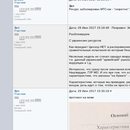
Участник
Эст
Ресурс заблокирован МТС-ом - "секретно":
с мар 2007
CCCP
Сообщений: 2981
Эст
Дата: 29 Июн 2017 15:18:48 · Поправил: Э
Участник
Разблокируем
С украинских ресурсов
с фев 2005
Москва
Как передает Цензор.НЕТ, в распоряжение
Сообщений: 2608
сравнительные испытания по которым Генш
Несколько недель не стихал скандал вокру
т.е. данный украинский "армейский" рынок
коррупции и т.д.
Интересно, что сразу после окончания ис
Нацгвардии, ГУР МО. И это при том, что о
характеристики, что указаны "на бумаге" 
Характеристики, которые мы приводим, ук
концов, речь идет о том, чтобы не прост
Эст
Дата: 29 Июн 2017 15:30:19
#
Участник
протокол на мове
с фев 2005
Москва
Сообщений: 2608