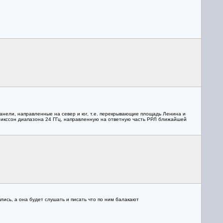
панели, направленные на север и юг, т.е. перекрывающие площадь Ленина и
Эрикссон диапазона 24 ГГц, направленную на ответную часть РРЛ ближайшей
лись, а она будет слушать и писать что по ним балакают