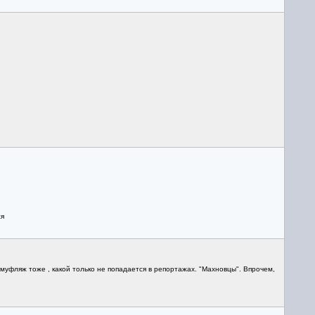
ся
амуфляж тоже , какой только не попадается в репортажах. "Махновцы". Впрочем,