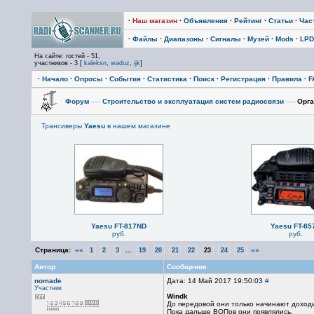
·
Наш магазин
·
Объявления
·
Рейтинг
·
Статьи
·
Час
·
Файлы
·
Диапазоны
·
Сигналы
·
Музей
·
Mods
·
LPD
На сайте: гостей - 51,
участников - 3 [
kaleksn
,
waduz
,
ijk
]
·
Начало
·
Опросы
·
События
·
Статистика
·
Поиск
·
Регистрация
·
Правила
·
F
Форум
—›
Строительство и эксплуатация систем радиосвязи
—›
Орга
Трансиверы
Yaesu
в нашем магазине
Yaesu FT-817ND
Yaesu FT-85
руб.
руб.
Страница:
««
...
»»
1
2
3
19
20
21
22
23
24
25
Автор
Сообщение
nomade
Дата: 14 Май 2017 19:50:03
#
Участник
Windk
До передовой они только начинают доходи
Пока дальше ВОПов они появлялись.