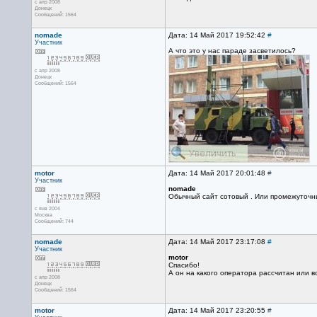
с апр 2008
Донецк
Сообщений: 1564
nomade
Дата: 14 Май 2017 19:52:42
#
Участник
А что это у нас параде засветилось?
с апр 2008
Донецк
Сообщений: 1564
motor
Дата: 14 Май 2017 20:01:48
#
Участник
nomade
Обычный сайт сотовый . Или промежуточны
с янв 2004
Москва
Сообщений: 744
nomade
Дата: 14 Май 2017 23:17:08
#
Участник
motor
Спасибо!
А он на какого оператора рассчитан или в
с апр 2008
Донецк
Сообщений: 1564
motor
Дата: 14 Май 2017 23:20:55
#