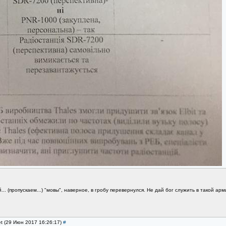
.. (пропускаем...) "мовы", наверное, в гробу перевернулся. Не дай бог служить в такой арм
et (29 Июн 2017 16:26:17)
#