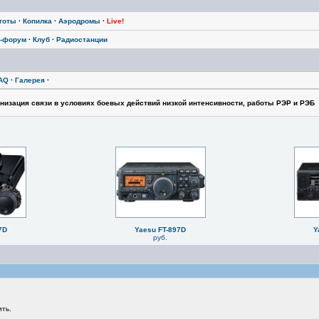
тоты
·
Копилка
·
Аэродромы
·
Live!
-форум
·
Клуб
·
Радиостанции
AQ
·
Галерея
·
низация связи в условиях боевых действий низкой интенсивности, работы РЭР и РЭБ
7D
Yaesu FT-897D
Y
руб.
ть.