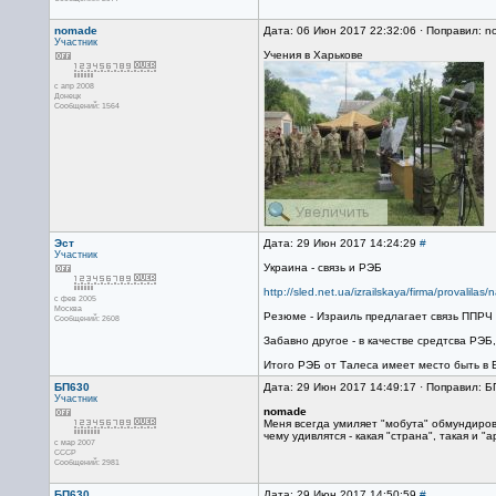
nomade
Дата: 06 Июн 2017 22:32:06 · Поправил: 
Участник
Учения в Харькове
с апр 2008
Донецк
Сообщений: 1564
Эст
Дата: 29 Июн 2017 14:24:29
#
Участник
Украина - связь и РЭБ
http://sled.net.ua/izrailskaya/firma/provalilas
с фев 2005
Москва
Резюме - Израиль предлагает связь ППРЧ 2
Сообщений: 2608
Забавно другое - в качестве средтсва РЭБ,
Итого РЭБ от Талеса имеет место быть в В
БП630
Дата: 29 Июн 2017 14:49:17 · Поправил: Б
Участник
nomade
Меня всегда умиляет "мобута" обмундирова
чему удивлятся - какая "страна", такая и "а
с мар 2007
CCCP
Сообщений: 2981
БП630
Дата: 29 Июн 2017 14:50:59
#