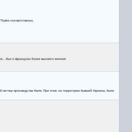
Thales соответственно.
ек... был о французах более высокого мнения.
SI кетчер производства Harris. При этом, на территории бывшей Украины, были