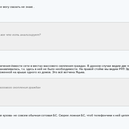
е могу сказать не знаю .
 все что есть анализирует?
личения ёмкости сети в местах массового скопления граждан. В данном случае видим две 
анавливалась, т.к. здесь в ней не было необходимости. На правой стойке мы видим РРЛ 
оженной на крыше одного из домов. Это всё вотчина Яцыка.
ассового скопления граждан
е кузова- не совсем обычная сотовая БС. Скорее ложная БС, чтоб телефончики к ней цепля