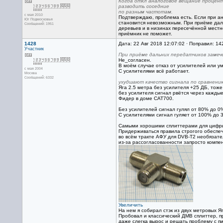
Когда откл аналоговое вещание процент
разводить соседние
по разным частотам.
с мая 2010
Подтверждаю, проблема есть. Если при а
Юг Подмосковья
становится невозможным. При приёме дал
Сообщений: 1951
деревьев и в низинах пересечённой местно
приёмник не поможет.
1428
Дата: 22 Авг 2018 12:07:02 · Поправил: 14
Участник
При приёме дальних передатчиков замеч
Не_согласен.
В моём случае отказ от усилителей или 
с мая 2004
С усилителями всё работает.
Москва
Сообщений: 6332
ухудшают качество сигнала по сравнени
Яга 2.5 метра без усилителя +25 ДБ, тоже
без усилителя сигнал рвётся через каждые
Фидер в доме САТ700.
Без усилителей сигнал гулял от 80% до 0%
С усилителями сигнал гуляет от 100% до 30
Самыми хорошими сплиттерами для цифры
Придерживаться правила строгого обеспе
во всём тракте АФУ для DVB-T2 необязате
из-за рассогласованности запросто компе
Увеличить
На нем я собирал стэк из двух метровых Яг
Пробовал и классический ДМВ сплиттер, п
даже слегка вырос и решать проблему с п