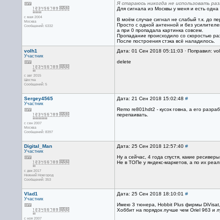
Я стараюсь никогда не использовать раз
Для сигнала из Москвы у меня и есть одна
с мая 2004
В моём случае сигнал не слабый т.к. до пе
Москва
Просто с одной антенной и без усилителей
Сообщений: 6332
а при 0 пропадала картинка совсем.
Пропадание происходило со скоростью раз 
После построения стэка всё наладилось.
volh1
Дата: 01 Сен 2018 05:11:03 · Поправил: vo
Участник
delete
с авг 2015
Шостка
Сообщений: 5
Sergey4565
Дата: 21 Сен 2018 15:02:48
#
Участник
Remo re801hdt2 - кусок говна, а его разра
перепаивать.
с сен 2007
Москва
Сообщений: 8397
Digital_Man
Дата: 25 Сен 2018 12:57:40
#
Участник
Ну а сейчас, 4 года спустя, какие ресивер
Не в ТОПе у яндекс-маркетов, а по их реа
с дек 2017
Нижний Новгород
Сообщений: 353
Vlad1
Дата: 25 Сен 2018 18:10:01
#
Участник
Имею 3 тюнера, Hobbit Plus фирмы DiVisat,
Хоббит на порядок лучше чем Oriel 963 и 
с ноя 2007