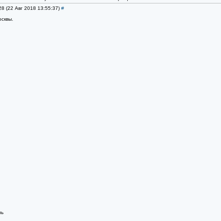
28 (22 Авг 2018 13:55:37)
#
осквы.
ль