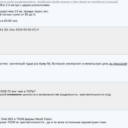
ного рода разветвители, особенно когда сигнал и без того не особенно сильный.
 Яги 2.3 метра с двумя усилителями.
редатчика 13 км, правда через лес.
 сигнал гулял от 80 до 0,
в 40-60 сек.
lh1 (01 Сен 2018 05:50:47)
#
ботчик - конченный чудак (на букву М). Воткнули электролит в импульсную цепь
до дросселя!
ы DVB-T2 все таки в ТОПе?
льной
стоимости
ценности и возможностям (надежности, чувствительности итд).
 Oriel 963 и T62M фирмы World Vision.
лучше T62M по чувствительности , да и по всем остальным параметрам тоже.