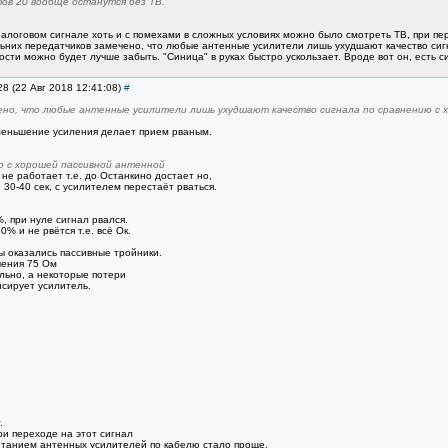
ов 20 вообще останутся без ТВ.
налоговом сигнале хоть и с помехами в сложных условиях можно было смотреть ТВ, при 
ьних передатчиков замечено, что любые антенные усилители лишь ухудшают качество сиг
сти можно будет лучше забыть. "Синица" в руках быстро ускользает. Вроде вот он, есть с
28 (22 Авг 2018 12:41:08)
#
ено, что любые антенные усилители лишь ухудшают качество сигнала по сравнению с 
уменьшение усиления делает прием рваным.
ю с хорошей пассивной антенной
 не работает т.е. до Останкино достает но,
 30-40 сек, с усилителем перестаёт рваться.
, при нуле сигнал рвался.
% и не рвётся т.е. всё Ок.
 оказались пассивные тройники.
чения 75 Ом
льно, а некоторые потери
нсирует усилитель.
.
ри переходе на этот сигнал
итанием антенных усилителей по кабелю стало проще.