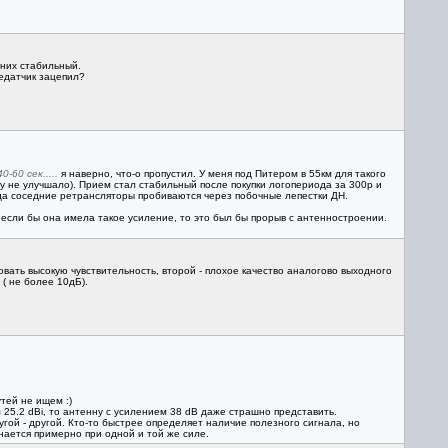
 них стабильный.
едатчик зацепил?
-60 сек.....
я наверно, что-о пропустил. У меня под Питером в 55км для такого
у не улучшало). Прием стал стабильный после покупки логопериода за 300р и
да соседние ретрансляторы пробиваются через побочные лепестки ДН.
 если бы она имела такое усиление, то это был бы прорыв с антенностроении.
овать высокую чувствительность, второй - плохое качество аналогово выходного
( не более 10дБ).
утей не ищем :)
 25.2 dBi, то антенну с усилением 38 dB даже страшно представить.
гой - другой. Кто-то быстрее определяет наличие полезного сигнала, но
нается примерно при одной и той же силе.