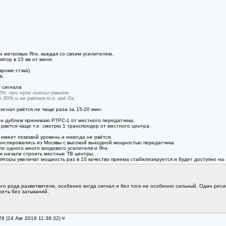
х метровых Яги, каждая со своим усилителем.
тор в 15 км от меня.
роме стэка).
а.
 сигнала
%, при нуле сигнал рвался.
30% и не рвётся т.е. всё Ок.
сигнал рвётся не чаще раза за 15-20 мин.
и дублем принимаю РТРС-1 от местного передатчика.
рвется чаще т.е. смотрю 1 транспондер от местного центра.
имеет ломовой уровень и никогда не рвётся.
анслировались из Москвы с высокой выходной мощностью передатчика
ло одного много входового усилителя и Яги.
и начали строить местные ТВ центры.
торы увеличат мощность раз в 10 качество приема стабилизируется и будет доступно на
го рода разветвители, особенно когда сигнал и без того не особенно сильный. Один ресив
еть без затыканий.
28 (24 Авг 2018 11:38:32)
#