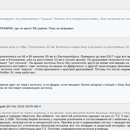
тствуют, не установлены "лишние" детали для подавления помех. Это касается не т
 ПРЕМИУМ, где он кроет КВ шумом. Пока не вскрывал.
своем ауле из Уфы. Расстояние 42 км. Включили новую базу в деревне на расстоянии 16 
ультиплекса на 46 и 60 каналах 50 км от Екатеринбурга. Примерно до мая 2017 года всё 
ске и Кочневском, оба на расстоянии 13 км и сигнал пропал. По диаграмме получается эти
ишет "нет сигнала". На крыше антенна Логос без усилителя, крутя её влево или вправо на
ришлось поставить, таки, антенну на крыше на Двуреченск, а другой транспондер принима
антенну типа "корона", чтобы принимала с круговой диаграммой. Потому что после недав
оббит III, пока работает.
с прием идет не через антенну, а на фидер, если мешают более мощные станции с боку. Быва
ока не поставил нормальную антенну.
gsib (04 Окт 2019 18:05:48)
#
ас прием идет не через антенну, а на фидер, если мешают более мощные станции с боку
дим и говорим обратное. Вы поймите, что простой усилитель сдыхает на раз от Т-2. У наc н
оял 1-10Вт. Поэтому берём антенну с хорошим усилением и согласовываем её с кабелем од
 дальше, получается не в синхронной сети. Причём если я задерживаю сигнал с передатчик
отраженных (от статических объектов) сигналов, всё что попадает в защитный интервал, 
вигом) просто губительны для Т-2. Поэтому, направленная антенна в помощь.