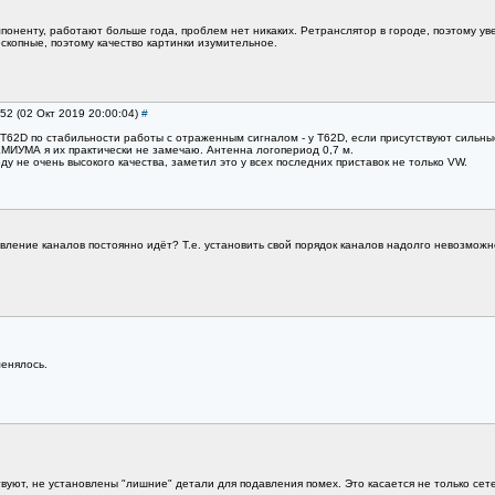
компоненту, работают больше года, проблем нет никаких. Ретранслятор в городе, поэтому ув
ескопные, поэтому качество картинки изумительное.
s52 (02 Окт 2019 20:00:04)
#
62D по стабильности работы с отраженным сигналом - у T62D, если присутствуют сильные 
ЕМИУМА я их практически не замечаю. Антенна логопериод 0,7 м.
ду не очень высокого качества, заметил это у всех последних приставок не только VW.
овление каналов постоянно идёт? Т.е. установить свой порядок каналов надолго невозмож
менялось.
твуют, не установлены "лишние" детали для подавления помех. Это касается не только се