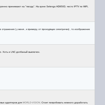
еренно принимают на "гвоздь". На кухне Selenga HD950D, чисто IPTV по WiFi,
отражения ( у меня , к примеру, от проходящих электричек) , то изображение
но. Хоть и LNC долбаный выключен.
тевых адаптеров для
WORLD-VISION
. Стоит попробовать немного доработать