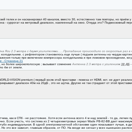
ий телек и он насканировал 40 каналов, вместо 30, естественно там повторы, но приём у
нна - суррогат на метровый диапазон, наклеенный на окно. Откуда это? Подмосковный пер
одна Яги 2.3 метра с двумя усилителями......Пропадание происходило со скоростью раз в 40
а холодильнике. с рефлектором становилось еще лучше ( подъем антенны на чердак картин
ражения только при включении компрессора холодильника и при ломовом прохождении, ког
е - Страница 21
 , но более широкополосную ; вызывает сомнение
Антенна 2.3 метра с усилением
38 ДБ
-
ло 4м от земли.
ORLD-VISION premium ( первый косяк этой приставки - помеха от HDMI, кот. не дает реализ
икрывает диапазон 40м на 20дБ , это не шутка. Другие не так страдают от этой приставки 
ика, как в СПб - не расстояние. Хотя если антенна всего 4 м над землей - то да, легких п
чно. Если учесть, что система из 2 четырехметровых зеркал Wade PB-82-BB дает максимум
угубо индивидуальная. В одной электромагнитной обстановке один показывает лучше, в дру
Но это все зависит, главным образом, от ПО. На входе же сигнал у всех нынешних распоз