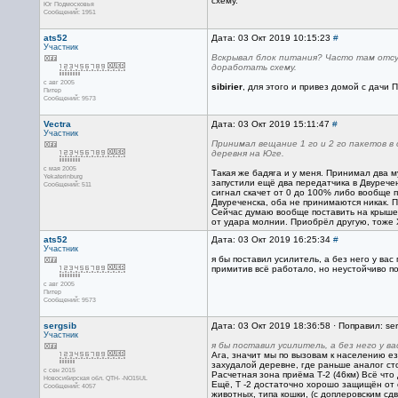
схему.
Юг Подмосковья
Сообщений: 1951
ats52
Дата: 03 Окт 2019 10:15:23
#
Участник
Вскрывал блок питания? Часто там отсу
доработать схему.
с авг 2005
sibirier
, для этого и привез домой с дачи
Питер
Сообщений: 9573
Vectra
Дата: 03 Окт 2019 15:11:47
#
Участник
Принимал вещание 1 го и 2 го пакетов в 
деревня на Юге.
с мая 2005
Такая же бадяга и у меня. Принимал два м
Yekaterinburg
запустили ещё два передатчика в Двуречен
Сообщений: 511
сигнал скачет от 0 до 100% либо вообще п
Двуреченска, оба не принимаются никак. П
Сейчас думаю вообще поставить на крыше 
от удара молнии. Приобрёл другую, тоже Х
ats52
Дата: 03 Окт 2019 16:25:34
#
Участник
я бы поставил усилитель, а без него у ва
примитив всё работало, но неустойчиво п
с авг 2005
Питер
Сообщений: 9573
sergsib
Дата: 03 Окт 2019 18:36:58 · Поправил: ser
Участник
я бы поставил усилитель, а без него у в
Ага, значит мы по вызовам к населению ез
захудалой деревне, где раньше аналог ст
с сен 2015
Расчетная зона приёма Т-2 (46км) Всё что
Новосибирская обл. QTH- -NO15UL
Ещё, Т -2 достаточно хорошо защищён от 
Сообщений: 4057
животных, типа кошки, (с доплеровским сд