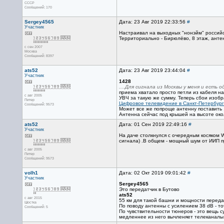
CCCP
Сообщений: 170
Sergey4565
Дата: 23 Авг 2019 22:33:56
#
Участник
Настраивал на выходных "нонэйм" российск
Территориально - Бирюлёво, 8 этаж, анте
с сен 2007
Москва
Сообщений: 8397
ats52
Дата: 23 Авг 2019 23:44:04
#
Участник
1428
....Для сигнала из Москвы у меня и есть 
приема хватало просто петли из кабеля н
с авг 2005
УВЧ за такую же сумму. Теперь сбои изоб
Питер
Цифровое телевидение в Санкт-Петербург
Сообщений: 9573
Может все же попроще антенну поставить
Антенна сейчас под крышей на высоте око
ats52
Дата: 01 Сен 2019 22:49:16
#
Участник
На даче столкнулся с очередным косяком W
сигнала) .В общем - мощный шум от ИИП пр
с авг 2005
Питер
Сообщений: 9573
volh1
Дата: 02 Окт 2019 09:01:42
#
Участник
Sergey4565
Это передатчик в Бутово
ats52
с авг 2015
55 км для такой башни и мощности передатч
Шостка
По поводу антенны с усилением 38 dB - то
Сообщений: 5
По чувствительности тюнеров - это вещь с
медленнее из него вычленяет телеканалы. 