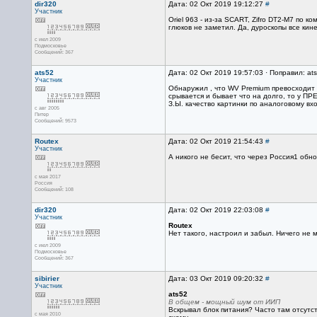
dir320
Дата: 02 Окт 2019 19:12:27
#
Участник
Oriel 963 - из-за SCART, Zifro DT2-M7 по 
глюков не заметил. Да, дуроскопы все кин
с июл 2009
Подмосковье
Сообщений: 367
ats52
Дата: 02 Окт 2019 19:57:03 · Поправил: at
Участник
Обнаружил , что WV Premium превосходит T
срывается и бывает что на долго, то у ПР
З.Ы. качество картинки по аналоговому вхо
с авг 2005
Питер
Сообщений: 9573
Routex
Дата: 02 Окт 2019 21:54:43
#
Участник
А никого не бесит, что через Россия1 обн
с мая 2017
Россия
Сообщений: 108
dir320
Дата: 02 Окт 2019 22:03:08
#
Участник
Routex
Нет такого, настроил и забыл. Ничего не 
с июл 2009
Подмосковье
Сообщений: 367
sibirier
Дата: 03 Окт 2019 09:20:32
#
Участник
ats52
В общем - мощный шум от ИИП
Вскрывал блок питания? Часто там отсутс
с мая 2010