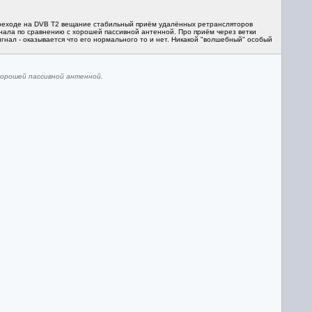
переходе на DVB T2 вещание стабильный приём удалённых ретрансляторов
нала по сравнению с хорошей пассивной антенной. Про приём через ветки
игнал - оказывается что его нормального то и нет. Никакой "волшебный" особый
хорошей пассивной антенной.