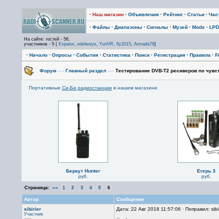
·
Наш магазин
·
Объявления
·
Рейтинг
·
Статьи
·
Час
·
Файлы
·
Диапазоны
·
Сигналы
·
Музей
·
Mods
·
LPD
На сайте: гостей - 56,
участников - 5 [
Evpator
,
edelweys
,
YuriVR
,
fly2015
,
Armada78
]
·
Начало
·
Опросы
·
События
·
Статистика
·
Поиск
·
Регистрация
·
Правила
·
F
Форум
—›
Главный раздел
—›
Тестирование DVB-T2 ресиверов по чувст
Портативные
Си-Би радиостанции
в нашем магазине
Беркут Hunter
Егерь 3
руб.
руб.
Страница:
««
1
2
3
4
5
6
Автор
Сообщение
sibirier
Дата: 22 Авг 2018 11:57:06 · Поправил: sibi
Участник