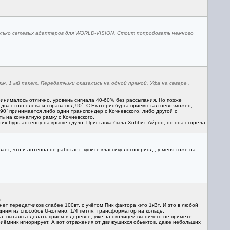
олько сетевых адаптеров для WORLD-VISION. Стоит попробовать немного
км, 1 ый пакет. Передатчики оказались на одной прямой, Уфа на севере ,
принималось отлично, уровень сигнала 40-60% без рассыпания. Но позже
 два стоят слева и справа под 90`. С Екатеринбурга приём стал невозможен,
 90` принимается либо один транспондер с Кочневского, либо другой с
ть на комнатную рамку с Кочневского.
них бурь антенну на крыше сдуло. Приставка была Хоббит Айрон, но она сгорела
ет, что и антенна не работает. купите классику-логопериод , у меня тоже на
.
ет передатчиков слабее 100вт, с учётом Пик фактора -это 1кВт. И это в любой
ним из способов U-колено, 1/4 петля, трансформатор на кольце.
а, пытаясь сделать приём в деревне, уже за околицей вы ничего не примете.
приёмник игнорирует. А вот отражения от движущихся обьектов, даже небольших