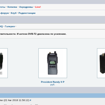
тоты
·
Копилка
·
Аэродромы
·
Live!
-форум
·
Клуб
·
Радиостанции
AQ
·
Галерея
·
вительности. И антенн DVB-T2 диапазона по усилению.
President Randy II P
руб.
rier (22 Авг 2018 11:58:12)
#