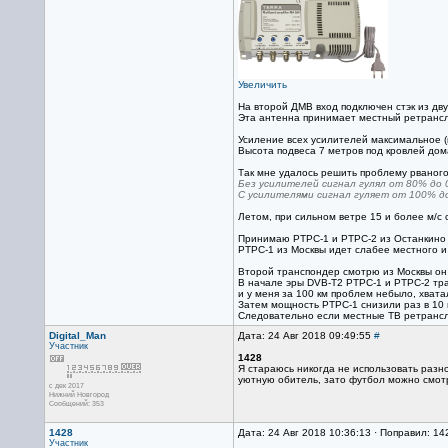
Увеличить
На второй ДМВ вход подключен стэк из дву
Эта антенна принимает местный ретрансля
Усиление всех усилителей максимальное (к
Высота подвеса 7 метров под кровлей дом
Так мне удалось решить проблему рваного
Без усилителей сигнал гулял от 80% до 0
С усилителями сигнал гуляет от 100% до 
Летом, при сильном ветре 15 и более м/с 
Принимаю РТРС-1 и РТРС-2 из Останкино 
РТРС-1 из Москвы идет слабее местного и 
Второй транспондер смотрю из Москвы он 
В начале эры DVB-T2 РТРС-1 и РТРС-2 тр
и у меня за 100 км проблем небыло, хвата
Затем мощность РТРС-1 снизили раз в 10 
Следовательно если местные ТВ ретрансля
Digital_Man
Дата: 24 Авг 2018 09:49:55
#
Участник
1428
Я стараюсь никогда не использовать разно
уютную обитель, зато футбол можно смотр
с дек 2017
Нижний Новгород
Сообщений: 353
1428
Дата: 24 Авг 2018 10:36:13 · Поправил: 14
Участник