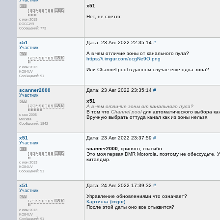
Участник
x51
Нет, не слетят.
с июн 2019
РОССИЯ
Сообщений: 773
x51
Дата: 23 Авг 2022 22:35:14
#
Участник
А в чем отличие зоны от канального пула?
https://i.imgur.com/ecgNe9O.png
с июн 2013
Или Channel pool в данном случае еще одна зона?
KO84UV
Сообщений: 91
scanner2000
Дата: 23 Авг 2022 23:35:14
#
Участник
x51
А в чем отличие зоны от канального пула?
В том что
Channel pool
для автоматического выбора ка
с сен 2005
Вручную выбрать оттуда канал как из зоны нельзя.
Москва
Сообщений: 1842
x51
Дата: 23 Авг 2022 23:37:59
#
Участник
scanner2000
, принято, спасибо.
Это моя первая DMR Motorola, поэтому не обессудьте.
китаедмр.
с июн 2013
KO84UV
Сообщений: 91
x51
Дата: 24 Авг 2022 17:39:32
#
Участник
Управление обновлениями что означает?
Картинка (imgur)
После этой даты оно все отыквится?
с июн 2013
KO84UV
Сообщений: 91