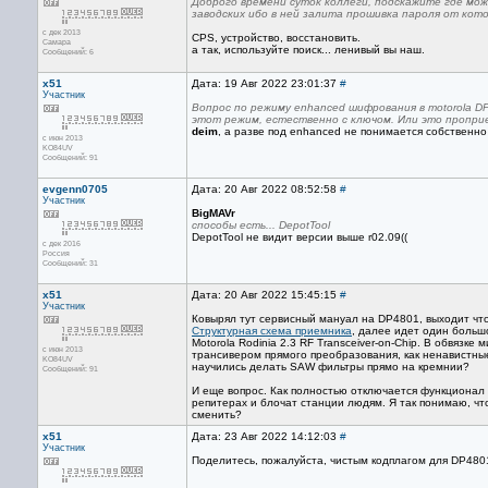
Доброго времени суток коллеги, подскажите где мож
заводских ибо в ней залита прошивка пароля от кот
с дек 2013
CPS, устройство, восстановить.
Самара
а так, используйте поиск... ленивый вы наш.
Сообщений: 6
x51
Дата: 19 Авг 2022 23:01:37
#
Участник
Вопрос по режиму enhanced шифрования в motorola D
этот режим, естественно с ключом. Или это пропр
deim
, а разве под enhanced не понимается собственн
с июн 2013
KO84UV
Сообщений: 91
evgenn0705
Дата: 20 Авг 2022 08:52:58
#
Участник
BigMAVr
способы есть... DepotTool
DepotTool не видит версии выше r02.09((
с дек 2016
Россия
Сообщений: 31
x51
Дата: 20 Авг 2022 15:45:15
#
Участник
Ковырял тут сервисный мануал на DP4801, выходит что
Структурная схема приемника
, далее идет один больш
Motorola Rodinia 2.3 RF Transceiver-on-Chip. В обвязк
с июн 2013
трансивером прямого преобразования, как ненавистные
KO84UV
научились делать SAW фильтры прямо на кремнии?
Сообщений: 91
И еще вопрос. Как полностью отключается функционал Ki
репитерах и блочат станции людям. Я так понимаю, что
сменить?
x51
Дата: 23 Авг 2022 14:12:03
#
Участник
Поделитесь, пожалуйста, чистым кодплагом для DP480