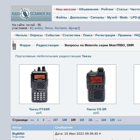
·
Наш магазин
·
Объявления
·
Рейтинг
·
Статьи
·
Част
·
Файлы
·
Диапазоны
·
Сигналы
·
Музей
·
Mods
·
LPD-
На сайте: гостей - 58,
участников - 4 [
andory
,
Simon
,
Anchares
,
Шухарт
]
·
Начало
·
Опросы
·
События
·
Статистика
·
Поиск
·
Регистрация
·
Правила
·
FA
Форум
—›
Радиостанции
—›
Вопросы по Motorola серии MotoTRBO, DMR
Портативные любительские радиостанции
Yaesu
Yaesu FT-60R
Yaesu VX-3R
руб.
руб.
Страница:
««
...
...
»»
1
2
107
108
109
110
111
124
125
Автор
Сообщение
BigMAVr
Дата: 10 Июн 2022 09:36:40
#
Участник