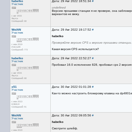
habelko
Дата: 29 Авг 2022 18:51:34
#
Участник
undefined
Версию прошивки станции я не проверю, она заблокиро
вариантов не вижу.
с авг 2015
Якутск
Сообщений: 68
WolAN
Дата: 29 Авг 2022 19:17:52
#
Участник
habelko
Проверяйте версию CPS и версию прошивки станции.
с июн 2019
РОССИЯ
Какая версия CPS используется?
Сообщений: 773
habelko
Дата: 29 Авг 2022 22:52:27
#
Участник
Пробовал 16.0 исполнение 828, пробовал cps 2 версия 
с авг 2015
Якутск
Сообщений: 68
x51
Дата: 30 Авг 2022 01:01:28
#
Участник
Как-то можно настроить блокировку клавиш на dp4801e
с июн 2013
KO84UV
Сообщений: 91
WolAN
Дата: 30 Авг 2022 09:05:56
#
Участник
habelko
Смотрите шлейф.
с июн 2019