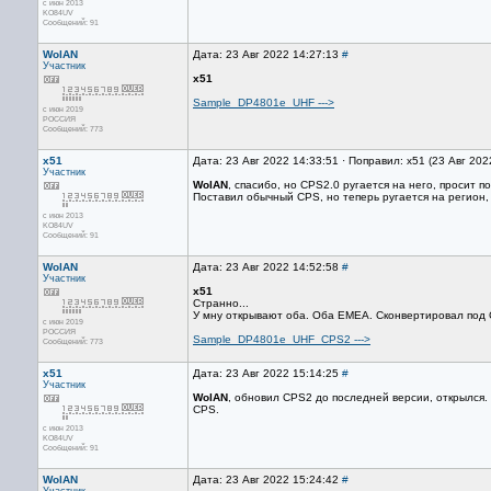
с июн 2013
KO84UV
Сообщений: 91
WolAN
Дата: 23 Авг 2022 14:27:13
#
Участник
x51
Sample_DP4801e_UHF --->
с июн 2019
РОССИЯ
Сообщений: 773
x51
Дата: 23 Авг 2022 14:33:51 · Поправил: x51 (23 Авг 202
Участник
WolAN
, спасибо, но CPS2.0 ругается на него, просит 
Поставил обычный CPS, но теперь ругается на регион,
с июн 2013
KO84UV
Сообщений: 91
WolAN
Дата: 23 Авг 2022 14:52:58
#
Участник
x51
Странно...
У мну открывают оба. Оба EMEA. Сконвертировал под
с июн 2019
РОССИЯ
Sample_DP4801e_UHF_CPS2 --->
Сообщений: 773
x51
Дата: 23 Авг 2022 15:14:25
#
Участник
WolAN
, обновил CPS2 до последней версии, открылся.
CPS.
с июн 2013
KO84UV
Сообщений: 91
WolAN
Дата: 23 Авг 2022 15:24:42
#