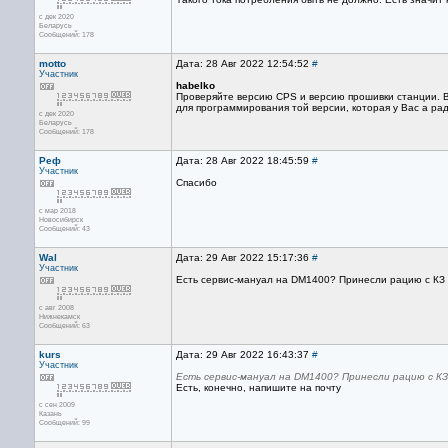
с дек 2020
Беларусь
Сообщений: 178
motto
Дата: 28 Авг 2022 12:54:52
#
Участник
habelko
Проверяйте версию CPS и версию прошивки станции. 
для программирования той версии, которая у Вас а ра
с дек 2020
Беларусь
Сообщений: 178
Реф
Дата: 28 Авг 2022 18:45:59
#
Участник
Спасибо
с мар 2018
Новосибирск
Сообщений: 43
Wal
Дата: 29 Авг 2022 15:17:36
#
Участник
Есть сервис-мануал на DM1400? Принесли рацию с КЗ 
с авг 2008
Нижнекамск
Сообщений: 63
kurs
Дата: 29 Авг 2022 16:43:37
#
Участник
Есть сервис-мануал на DM1400? Принесли рацию с К
Есть, конечно, напишите на почту
с сен 2009
Казань
Сообщений: 99