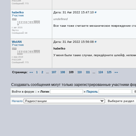
РОССИЯ
Сообщений: 773
habelko
Дата: 31 Авг 2022 15:47:10
#
Участник
undefined
Все таки тоже считаете механическое повреждение ст
с авг 2015
Якутск
Сообщений: 68
WolAN
Дата: 31 Авг 2022 15:56:08
#
Участник
habelko
У меня были такие случаи, передёрните шлейф, непом
с июн 2019
РОССИЯ
Сообщений: 773
Страница:
««
...
...
»»
1
2
107
108
109
110
111
124
125
Создавать сообщения могут только зарегистрированные участники фо
Войти в форум ::
» Логин
»
Пароль
Начало