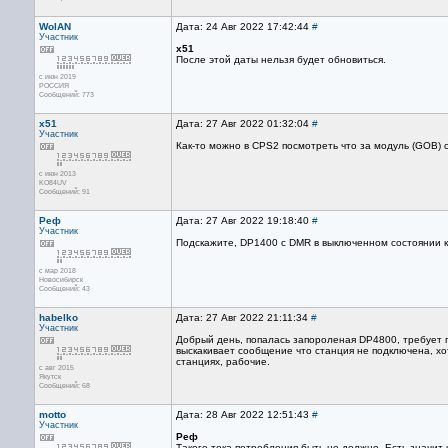
WolAN
Дата: 24 Авг 2022 17:42:44
#
Участник
x51
После этой даты нельзя будет обновиться.
с июн 2019
РОССИЯ
Сообщений: 773
x51
Дата: 27 Авг 2022 01:32:04
#
Участник
Как-то можно в CPS2 посмотреть что за модуль (GOB) с
с июн 2013
KO84UV
Сообщений: 91
Реф
Дата: 27 Авг 2022 19:18:40
#
Участник
Подскажите, DP1400 с DMR в выключенном состоянии к
с мар 2018
Новосибирск
Сообщений: 43
habelko
Дата: 27 Авг 2022 21:11:34
#
Участник
Добрый день, попалась запороленая DP4800, требует па
выскакивает сообщение что станция не подключена, хот
станциях, рабочие.
с авг 2015
Якутск
Сообщений: 68
motto
Дата: 28 Авг 2022 12:51:43
#
Участник
Реф
Такого тока потребления быть не должно. Есть значит