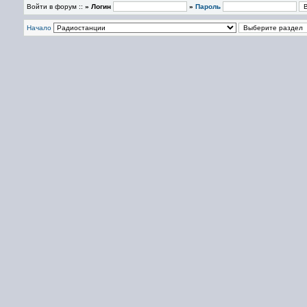
Войти в форум ::
» Логин
»
Пароль
Начало