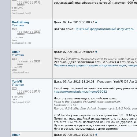
согласующий трансформатор который нагружен 600 м
с сен 2006
Киев
Сообщений: 14486
RadioKoteg
Дата: 07 Авг 2013 00:09:24
#
Участник
Вот эта тема:
Точечный ферромагнитный излучатель
с сен 2006
Киев
Сообщений: 14486
Altair
Дата: 07 Авг 2013 06:06:46
#
Участник
Что вы думаете, насколько это реально, или такая 
Реально. Даже завистники есть. А значит и есть чему 
Первая в мире радиостанция, когда можно идти, говори
с окт 2003
Омск
Сообщений: 453
YuriVR
Дата: 07 Авг 2013 18:24:03 · Поправил: YuriVR (07 Авг 
Участник
Какой неугомонный человек, настоящий предприниматель
http://www.omskinform.ru/news/57032
с ноя 2008
Что-то у земляков еще с английским плохо:
Омск
Ferra is the portable FM band radio transceiver.
Сообщений: 2700
Modulation: LSB
Range: 0,3-3 MHz (the default frequency is 1,8-2 MHz, yo
«FM band» у нас переместился в диапазон 0,3…3 МГц 
Помнится еще, идейный их вдохновитель на заре антен
его антенны, то он посмотрел на них как на дураков, и
Ну и в целом продукт представлен странно - вместо хо
Ну а в остальном молодцы, в духе времени.
Altair
Дата: 07 Авг 2013 19:27:36
#