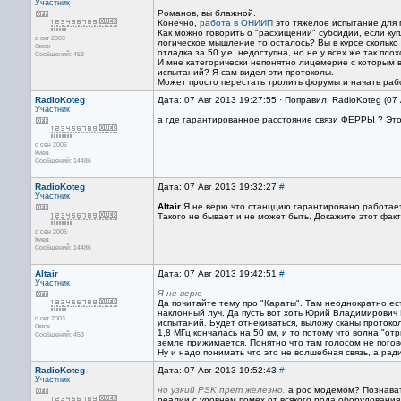
Участник
Романов, вы блажной.
Конечно,
работа в ОНИИП
это тяжелое испытание для п
Как можно говорить о "расхищении" субсидии, если ку
с окт 2003
логическое мышление то осталось? Вы в курсе скольк
Омск
отладка за 50 у.е. недоступна, но не у всех же так плохо
Сообщений: 453
И мне категорически непонятно лицемерие с которым в
испытаний? Я сам видел эти протоколы.
Может просто перестать тролить форумы и начать рабо
RadioKoteg
Дата: 07 Авг 2013 19:27:55 · Поправил: RadioKoteg (07
Участник
а где гарантированное расстояние связи ФЕРРЫ ? Это
с сен 2006
Киев
Сообщений: 14486
RadioKoteg
Дата: 07 Авг 2013 19:32:27
#
Участник
Altair
Я не верю что станццию гарантировано работает
Такого не бывает и не может быть. Докажите этот фак
с сен 2006
Киев
Сообщений: 14486
Altair
Дата: 07 Авг 2013 19:42:51
#
Участник
Я не верю
Да почитайте тему про "Караты". Там неоднократно ес
наклонный луч. Да пусть вот хоть Юрий Владимирович 
с окт 2003
испытаний. Будет отнекиваться, выложу сканы протоко
Омск
1,8 МГц кончалась на 50 км, и то потому что волна "о
Сообщений: 453
земле прижимается. Понятно что там голосом не погов
Ну и надо понимать что это не волшебная связь, а ра
RadioKoteg
Дата: 07 Авг 2013 19:52:43
#
Участник
но узкий PSK прет железно.
а рос модемом? Познават
реалии с уровнем помех от всякого рода оборудования