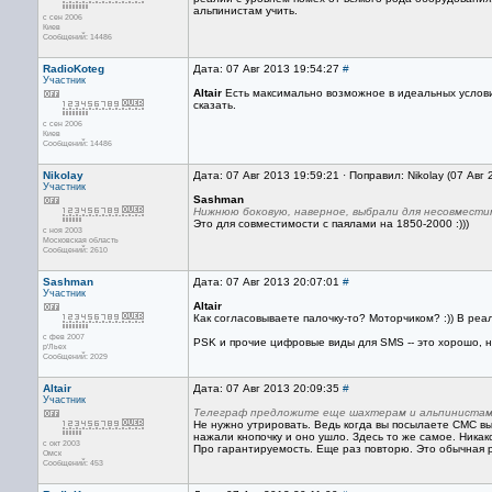
альпинистам учить.
с сен 2006
Киев
Сообщений: 14486
RadioKoteg
Дата: 07 Авг 2013 19:54:27
#
Участник
Altair
Есть максимально возможное в идеальных условиях
сказать.
с сен 2006
Киев
Сообщений: 14486
Nikolay
Дата: 07 Авг 2013 19:59:21 · Поправил: Nikolay (07 Авг
Участник
Sashman
Нижнюю боковую, наверное, выбрали для несовмести
Это для совместимости с паялами на 1850-2000 :)))
с ноя 2003
Московская область
Сообщений: 2610
Sashman
Дата: 07 Авг 2013 20:07:01
#
Участник
Altair
Как согласовываете палочку-то? Моторчиком? :)) В ре
с фев 2007
PSK и прочие цифровые виды для SMS -- это хорошо, но
р'Льех
Сообщений: 2029
Altair
Дата: 07 Авг 2013 20:09:35
#
Участник
Телеграф предложите еще шахтерам и альпинистам
Не нужно утрировать. Ведь когда вы посылаете СМС в
нажали кнопочку и оно ушло. Здесь то же самое. Никак
с окт 2003
Про гарантируемость. Еще раз повторю. Это обычная р
Омск
Сообщений: 453