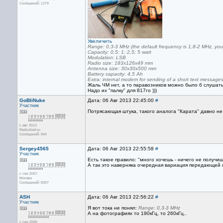
Сообщений: 1279
Увеличить
Range: 0,3-3 MHz (the default frequency is 1,8-2 MHz, yo
Capacity: 0,5; 1; 2,5; 5 watt
Modulation: LSB
Radio size: 183х126х49 mm
Antenna size: 30х30х500 mm
Battery capacity: 4,5 Ah
Extra: internal modem for sending of a short text messages 
Жаль ЧМ нет, а то паравозников можно было б слушать.
Надо их "палку" для 817го )))
GoBliNuke
Дата: 06 Авг 2013 22:45:00
#
Участник
Потрясающая штука, такого аналога "Карата" давно не 
с авг 2012
RadioAlert.ru
Сообщений: 944
Sergey4565
Дата: 06 Авг 2013 22:55:58
#
Участник
Есть такое правило: "много хочешь - ничего не получиш
А так это наверняка очередная вариация передающей
с сен 2007
Москва
Сообщений: 8397
ASH
Дата: 06 Авг 2013 22:56:22
#
Участник
Я вот тока не понял:
Range: 0,3-3 MHz
А на фотографиях то 190кГц, то 260кГц..
с сен 2006