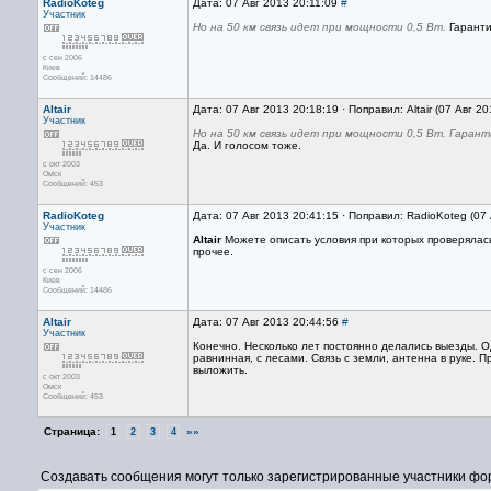
RadioKoteg
Дата: 07 Авг 2013 20:11:09
#
Участник
Но на 50 км связь идет при мощности 0,5 Вт.
Гарант
с сен 2006
Киев
Сообщений: 14486
Altair
Дата: 07 Авг 2013 20:18:19 · Поправил: Altair (07 Авг 2
Участник
Но на 50 км связь идет при мощности 0,5 Вт. Гаран
Да. И голосом тоже.
с окт 2003
Омск
Сообщений: 453
RadioKoteg
Дата: 07 Авг 2013 20:41:15 · Поправил: RadioKoteg (07
Участник
Altair
Можете описать условия при которых проверялас
прочее.
с сен 2006
Киев
Сообщений: 14486
Altair
Дата: 07 Авг 2013 20:44:56
#
Участник
Конечно. Несколько лет постоянно делались выезды. Од
равнинная, с лесами. Связь с земли, антенна в руке. П
выложить.
с окт 2003
Омск
Сообщений: 453
Страница:
»»
1
2
3
4
Создавать сообщения могут только зарегистрированные участники фо