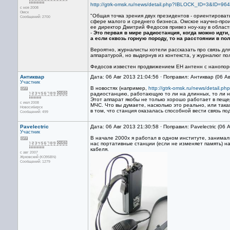
http://gtrk-omsk.ru/news/detail.php?IBLOCK_ID=3&ID=96
с ноя 2008
Омск
"Общая точка зрения двух президентов - ориентировать
Сообщений: 2700
сфере малого и среднего бизнеса. Омское научно-прои
ее директор Дмитрий Федосов привез ноу-хау в област
-
Это первая в мире радиостанция, когда можно идти,
а если сквозь горную породу, то на расстоянии в по
Вероятно, журналисты хотели рассказать про связь дл
аппаратурой, но выдернув из контекста, у журналюг п
Федосов известен продвижением EH антенн с нанопоро
Антиквар
Дата: 06 Авг 2013 21:04:56 · Поправил: Антиквар (06 А
Участник
В новостях (например,
http://gtrk-omsk.ru/news/detail.p
радиостанцию, работающую то ли на длинных, то ли н
Этот аппарат якобы не только хорошо работает в пеще
с июл 2008
МЧС. Что вы думаете, насколько это реально, или така
Новосибирск
в том, что станция оказалась способной вести связь 
Сообщений: 499
Pavelectric
Дата: 06 Авг 2013 21:30:58 · Поправил: Pavelectric (06 
Участник
В начале 2000х я работал в одном институте, занима
нас портативные станции (если не изменяет память) на
кабеля.
с авг 2007
Жуковский (KO95BN)
Сообщений: 1279