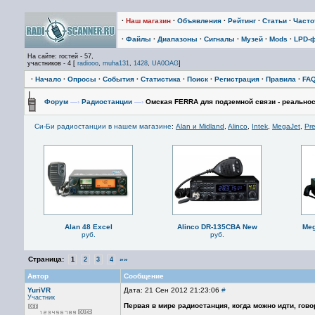
·
Наш магазин
·
Объявления
·
Рейтинг
·
Статьи
·
Част
·
Файлы
·
Диапазоны
·
Сигналы
·
Музей
·
Mods
·
LPD-
На сайте: гостей - 57,
участников - 4 [
radiooo
,
muha131
,
1428
,
UA0OAG
]
·
Начало
·
Опросы
·
События
·
Статистика
·
Поиск
·
Регистрация
·
Правила
·
FA
Форум
—›
Радиостанции
—›
Омская FERRA для подземной связи - реально
Си-Би радиостанции в нашем магазине
:
Alan и Midland
,
Alinco
,
Intek
,
MegaJet
,
Pre
Alan 48 Excel
Alinco DR-135CBA New
Meg
руб.
руб.
Страница:
»»
1
2
3
4
Автор
Сообщение
YuriVR
Дата: 21 Сен 2012 21:23:06
#
Участник
Первая в мире радиостанция, когда можно идти, гово