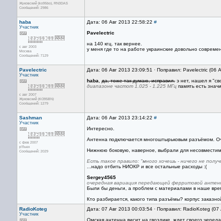
Жуковский (ko95bo), RN3DAS
Сообщений: 2986
haba
Дата: 06 Авг 2013 22:58:22
#
Участник
Pavelectric
на 140 кгц. так вернее.
с авг 2003
у меня где то на работе украинские довольно совреме
Москва
Сообщений: 7129
Pavelectric
Дата: 06 Авг 2013 23:09:51 · Поправил: Pavelectric (06 
Участник
haba
,
да, тоже так думаю, исправил.
э нет, нашел я "с
диапазоне частот 1.025 - 1.225 МГц
память есть значит
с авг 2007
Жуковский (KO95BN)
Сообщений: 1279
Sashman
Дата: 06 Авг 2013 23:14:22
#
Участник
Интересно.
Антенна подключается многоштырьковым разъёмом. Оче
с фев 2007
р'Льех
Нижнюю боковую, наверное, выбрали для несовместим
Сообщений: 2029
Есть такое правило: "много хочешь - ничего не получ
...надо отбить НИОКР и все остальные расходы :(
Sergey4565
очередная вариация передающей ферритовой антенн
Были бы деньги, а проблем с материалами в наше врем
Кто разбирается, какого типа разъёмы? корпус заказн
RadioKoteg
Дата: 07 Авг 2013 00:03:54 · Поправил: RadioKoteg (07
Участник
Омская антенна висит на гвоздике, ждет своего черед