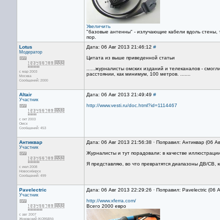
Увеличить
"базовые антенны" - излучающие кабели вдоль стены, т
пор.
Lotus
Дата: 06 Авг 2013 21:46:12
#
Модератор
Цитата из выше приведенной статьи
......журналисты омских изданий и телеканалов - смог
с мар 2003
расстоянии, как минимум, 100 метров. .......
Москва
Сообщений: 2000
Altair
Дата: 06 Авг 2013 21:49:49
#
Участник
http://www.vesti.ru/doc.html?id=1114467
с окт 2003
Омск
Сообщений: 453
Антиквар
Дата: 06 Авг 2013 21:56:38 · Поправил: Антиквар (06 А
Участник
Журналисты и тут порадовали: в качестве иллюстрации
Я представляю, во что превратятся диапазоны ДВ/СВ, к
с июл 2008
Новосибирск
Сообщений: 499
Pavelectric
Дата: 06 Авг 2013 22:29:26 · Поправил: Pavelectric (06 
Участник
http://www.xferra.com/
Всего 2000 евро
с авг 2007
Жуковский (KO95BN)