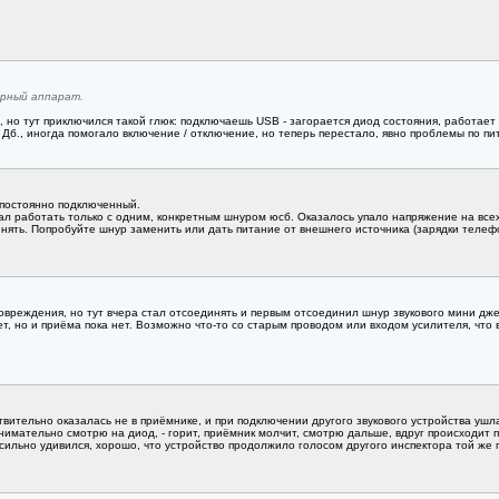
арный аппарат.
 но тут приключился такой глюк: подключаешь USB - загорается диод состояния, работает 
0 Дб., иногда помогало включение / отключение, но теперь перестало, явно проблемы по пи
 постоянно подключенный.
л работать только с одним, конкретным шнуром юсб. Оказалось упало напряжение на всех 
нять. Попробуйте шнур заменить или дать питание от внешнего источника (зарядки телеф
овреждения, но тут вчера стал отсоединять и первым отсоединил шнур звукового мини дж
т, но и приёма пока нет. Возможно что-то со старым проводом или входом усилителя, что в
вительно оказалась не в приёмнике, и при подключении другого звукового устройства ушл
имательно смотрю на диод, - горит, приёмник молчит, смотрю дальше, вдруг происходит п
о сильно удивился, хорошо, что устройство продолжило голосом другого инспектора той же гру