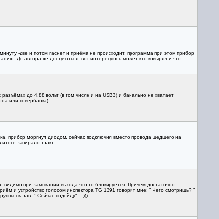
минуту -две и потом гаснет и приёма не происходит, программа при этом прибор
танию. До автора не достучаться, вот интересуюсь может кто ковырял и что
разъёмах до 4.88 вольт (в том числе и на USB3) и банально не хватает
она или повербанка).
ека, прибор моргнул диодом, сейчас подключил вместо провода шедшего на
 итоге запирало тракт.
а, видимо при замыкании выхода что-то блокируется. Причём достаточно
риём и устройство голосом инспектора TG 1391 говорит мне: " Чего смотришь? "
ппы сказав: " Сейчас подойду". :-)))