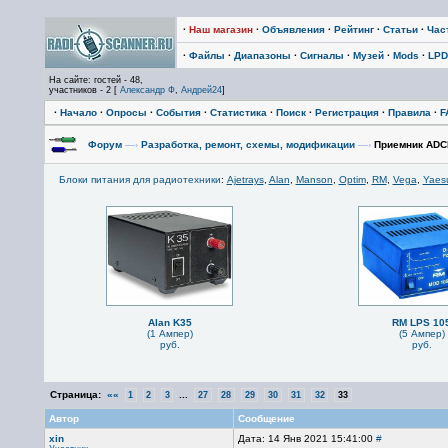
·
Наш магазин
·
Объявления
·
Рейтинг
·
Статьи
·
Час
·
Файлы
·
Диапазоны
·
Сигналы
·
Музей
·
Mods
·
LPD
На сайте: гостей - 48,
участников - 2 [
Александр Ф
,
Андрей24
]
·
Начало
·
Опросы
·
События
·
Статистика
·
Поиск
·
Регистрация
·
Правила
·
F
Форум
—›
Разработка, ремонт, схемы, модификации
—›
Приемник ADC
Блоки питания для радиотехники
:
Ajetrays
,
Alan
,
Manson
,
Optim
,
RM
,
Vega
,
Yaes
Alan K35
RM LPS 10
(1 Ампер)
(5 Ампер)
руб.
руб.
Страница:
««
...
1
2
3
27
28
29
30
31
32
33
Автор
Сообщение
xin
Дата: 14 Янв 2021 15:41:00
#