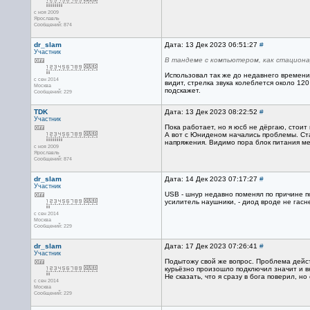
с ноя 2009
Ярославль
Сообщений: 874
dr_slam
Дата: 13 Дек 2023 06:51:27
#
Участник
В тандеме с компьютером, как стацион
Использовал так же до недавнего времени,
с сен 2014
видит, стрелка звука колеблется около 12
Москва
подскажет.
Сообщений: 229
TDK
Дата: 13 Дек 2023 08:22:52
#
Участник
Пока работает, но я юсб не дёргаю, стоит
А вот с Юниденом начались проблемы. Ста
напряжения. Видимо пора блок питания ме
с ноя 2009
Ярославль
Сообщений: 874
dr_slam
Дата: 14 Дек 2023 07:17:27
#
Участник
USB - шнур недавно поменял по причине п
усилитель наушники, - диод вроде не гасне
с сен 2014
Москва
Сообщений: 229
dr_slam
Дата: 17 Дек 2023 07:26:41
#
Участник
Подытожу свой же вопрос. Проблема дейст
курьёзно произошло подключил значит и вн
Не сказать, что я сразу в бога поверил, н
с сен 2014
Москва
Сообщений: 229