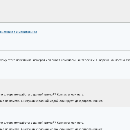
приемников и мониторинга
схему этого приемника, измерял или знает номиналы...интерес к VHF версии, конкретно сх
 по алгоритму работы с данной штукой? Контакты мои есть.
ие по памяти. 4 несущих с разной модой сканирует, декодирования нет.
 по алгоритму работы с данной штукой? Контакты мои есть.
ие по памяти. 4 несущих с разной модой сканирует, декодирования нет.