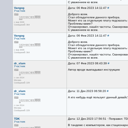
С уважением ко всем.
Vangog
Дата: 06 Фев 2023 14:11:47
#
Участник
Доброго всем.
Стал обладателем данного прибора.
Может кто за отдельную плату подсказать
с янв 2009
Проблемы какие?
Сообщений: 364
Отсканировал, нашёл частоты. Сканирован
С уважением ко всем.
Vangog
Дата: 06 Фев 2023 14:11:47
#
Участник
Доброго всем.
Стал обладателем данного прибора.
Может кто за отдельную плату подсказать
с янв 2009
Проблемы какие?
Сообщений: 364
Отсканировал, нашёл частоты. Сканирован
С уважением ко всем.
dr_slam
Дата: 07 Фев 2023 08:43:39
#
Участник
Автор вроде выкладывал инструкцию
с сен 2014
Москва
Сообщений: 229
dr_slam
Дата: 11 Дек 2023 06:58:20
#
Участник
А кто нибудь ещё пользует данный девайс
с сен 2014
Москва
Сообщений: 229
TDK
Дата: 12 Дек 2023 17:56:51 · Поправил: TD
Участник
В тандеме с компьютером, как стационарн