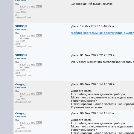
Участник
10 сообщений выше. ссылка.
с июл 2006
ДВ
Сообщений: 633
GIBBON
Дата: 14 Янв 2021 16:46:42
#
Участник
Файлы: Программное обеспечение » Для 
с авг 2006
Минск
Сообщений: 3124
GIBBON
Дата: 01 Фев 2022 22:25:23
#
Участник
Апну тему, может кто пытался зарисовать 
с авг 2006
Минск
Сообщений: 3124
Vangog
Дата: 06 Фев 2023 14:10:59
#
Участник
Доброго всем.
Стал обладателем данного прибора.
Может кто за отдельную плату подсказать
с янв 2009
Проблемы какие?
Сообщений: 364
Отсканировал, нашёл частоты. Сканирован
С уважением ко всем.
Vangog
Дата: 06 Фев 2023 14:11:46
#
Участник
Доброго всем.
Стал обладателем данного прибора.
Может кто за отдельную плату подсказать
с янв 2009
Проблемы какие?
Сообщений: 364
Отсканировал, нашёл частоты. Сканирован