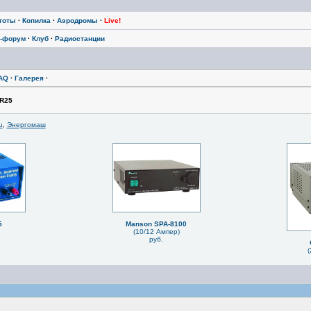
тоты
·
Копилка
·
Аэродромы
·
Live!
-форум
·
Клуб
·
Радиостанции
AQ
·
Галерея
·
R25
u
,
Энергомаш
5
Manson SPA-8100
(10/12 Ампер)
руб.
(