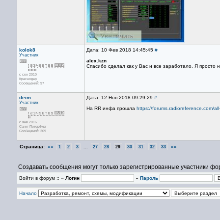
kolok8
Дата: 10 Фев 2018 14:45:45
#
Участник
alex.kzn
Спасибо сделал как у Вас и все заработало. Я просто 
с сен 2010
Краснодар
Сообщений: 97
deim
Дата: 12 Ноя 2018 09:29:29
#
Участник
На RR инфа прошла
https://forums.radioreference.com/a
с янв 2016
Санкт-Петербург
Сообщений: 209
Страница:
««
...
»»
1
2
3
27
28
29
30
31
32
33
Создавать сообщения могут только зарегистрированные участники фо
Войти в форум ::
» Логин
»
Пароль
Начало