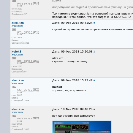
kolok8
попробуйте не target id прописывать в фильтр, а grou
с сен 2010
Краснодар
Так я имел в виду target id на основной панели приемн
Сообщений: 97
передачи? Я так понял, что это target id, а SOURCE ID
alex.kzn
Дата: 09 Фев 2018 09:41:24
#
Участник
сделайте скриншот вашего приемника в момент прием
с авг 2012
Казань
Сообщений: 1018
kolok8
Дата: 09 Фев 2018 15:20:08
#
Участник
alex.kzn
скриншот скинул в личку
с сен 2010
Краснодар
Сообщений: 97
alex.kzn
Дата: 09 Фев 2018 15:23:47
#
Участник
kolok8
хорошо, надо сравнить
с авг 2012
Казань
Сообщений: 1018
alex.kzn
Дата: 10 Фев 2018 09:40:26
#
Участник
вот как у меня, все фильтрует
с авг 2012
Казань
Сообщений: 1018