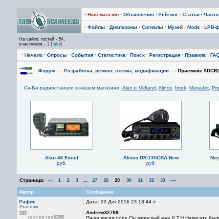
·
Наш магазин
·
Объявления
·
Рейтинг
·
Статьи
·
Част
·
Файлы
·
Диапазоны
·
Сигналы
·
Музей
·
Mods
·
LPD-
На сайте: гостей - 54,
участников - 1 [
ako
]
·
Начало
·
Опросы
·
События
·
Статистика
·
Поиск
·
Регистрация
·
Правила
·
FA
Форум
—›
Разработка, ремонт, схемы, модификации
—›
Приемник ADCR
Си-Би радиостанции в нашем магазине
:
Alan и Midland
,
Alinco
,
Intek
,
MegaJet
,
Pre
Alan 48 Excel
Alinco DR-135CBA New
Meg
руб.
руб.
Страница:
««
...
»»
1
2
3
27
28
29
30
31
32
33
Автор
Сообщение
Рафис
Дата: 23 Дек 2016 23:13:44
#
Участник
Andrew32768
Паша писал один.Он взрослый муж,К.Т.Н.Написать было 