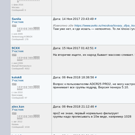
с фев 2016
Москва
Сообщений: 6
Sanila
Дата: 14 Ноя 2017 23:43:49
#
Участник
Известно где
https://www.avito.ru/moskva/tovary_dlya
Там уже нет, и где искать — непонятно. То ли плохо гугл
с ноя 2009
Зеленоград KO85OX
Сообщений: 178
9CXX
Дата: 15 Ноя 2017 01:42:51
#
Участник
На вторичке ищите, их народ бывает массово сливает.
с июл 2006
Малый Моторольск
Сообщений: 4552
kolok8
Дата: 06 Фев 2018 18:38:56
#
Участник
Вопрос к пользователям ADCR25 PRO2, не могу настр
принимает все группы подряд. Версия тюнера 5.10.
с сен 2010
Краснодар
Сообщений: 97
alex.kzn
Дата: 06 Фев 2018 21:12:46
#
Участник
про2 не знаю, первый нормально фильтрует
группы надо прописывать в 10м виде, например 1028
с авг 2012
Казань
Сообщений: 1018