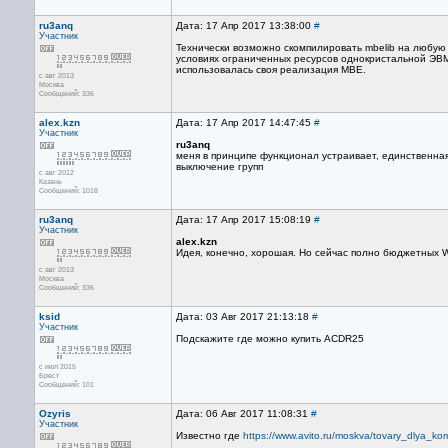
ru3anq
Дата: 17 Апр 2017 13:38:00
#
Участник
Технически возможно скомпилировать mbelib на любую
условиях ограниченных ресурсов однокристальной ЭВМ
использовалась своя реализация MBE.
с авг 2013
Москва
Сообщений: 336
alex.kzn
Дата: 17 Апр 2017 14:47:45
#
Участник
ru3anq
меня в принципе функционал устраивает, единственная 
выключение групп
с авг 2012
Казань
Сообщений: 1018
ru3anq
Дата: 17 Апр 2017 15:08:19
#
Участник
alex.kzn
Идея, конечно, хорошая. Но сейчас полно бюджетных 
с авг 2013
Москва
Сообщений: 336
ksid
Дата: 03 Авг 2017 21:13:18
#
Участник
Подскажите где можно купить ACDR25
с июл 2015
Брест
Сообщений: 101
Ozyris
Дата: 06 Авг 2017 11:08:31
#
Участник
Известно где
https://www.avito.ru/moskva/tovary_dlya_