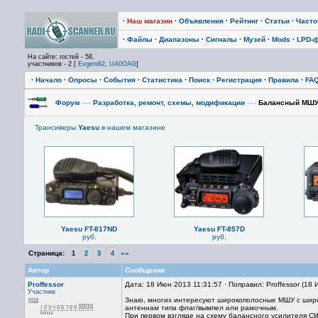
·
Наш магазин
·
Объявления
·
Рейтинг
·
Статьи
·
Част
·
Файлы
·
Диапазоны
·
Сигналы
·
Музей
·
Mods
·
LPD-
На сайте: гостей - 58,
участников - 2 [
Evgeni62
,
UA0OAG
]
·
Начало
·
Опросы
·
События
·
Статистика
·
Поиск
·
Регистрация
·
Правила
·
FA
Форум
—›
Разработка, ремонт, схемы, модификации
—›
Балансный МШУ 
Трансиверы
Yaesu
в нашем магазине
Yaesu FT-817ND
Yaesu FT-857D
руб.
руб.
Страница:
»»
1
2
3
4
Автор
Сообщение
Proffessor
Дата: 18 Июн 2013 11:31:57 · Поправил: Proffessor (18
Участник
Знаю, многих интересуют широкополосные МШУ с шир
антеннам типа флаг/вымпел или рамочным.
При первом взгляде на схему балансного усилителя Clif