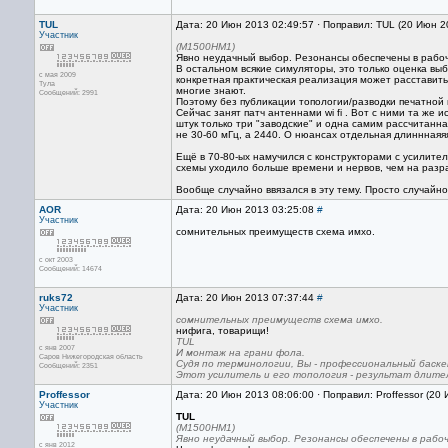
TUL
Дата: 20 Июн 2013 02:49:57 · Поправил: TUL (20 Июн 2
Участник
(М1500НМ1)
Явно неудачный выбор. Резонансы обеспечены в рабоч
В остальном всякие симуляторы, это только оценка выб
с мая 2009
конкретная практическая реализация может расставить
Тула
многие знают.
Сообщений: 2991
Поэтому без публикации топологии/разводки печатной
Сейчас занят патч антеннами wi fi . Вот с ними та же
штук только три "заводские" и одна самим рассчитанна
не 30-60 мГц, а 2440. О нюансах отдельная длинннаяяяя
Ещё в 70-80-ых намучился с конструкторами с усилит
схемы уходило больше времени и нервов, чем на разра
Вообще случайно ввязался в эту тему. Просто случайно пр
AOR
Дата: 20 Июн 2013 03:25:08
#
Участник
сомнительных преимуществ схема имхо.
с окт 2003
Сообщений: 14674
ruks72
Дата: 20 Июн 2013 07:37:44
#
Участник
сомнительных преимуществ схема имхо.
нифига, товарищи!
TUL
с янв 2007
И монтаж на грани фола.
Саров Нижегородская область
Судя по терминологии, Вы - профессиональный баске
Сообщений: 2351
Этот усилитель и его топология - результат длител
Proffessor
Дата: 20 Июн 2013 08:06:00 · Поправил: Proffessor (20
Участник
TUL
(М1500НМ1)
Явно неудачный выбор. Резонансы обеспечены в рабоч
с янв 2012