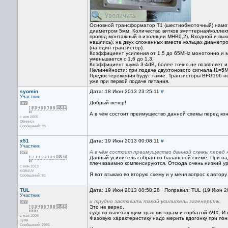
Основной трансформатор Т1 (шестиобмоточный) намот
диаметром 5мм. Количество витков эмиттерная/коллект
провод монтажный в изоляции МНВ0,2). Входной и вы
нашлись), на двух сложенных вместе кольцах диаметро
(на один транзистор).
Коэффициент усиления от 1,5 до 65MHz монотонно и м
уменьшается с 1,6 до 1,3.
Коэффициент шума 3-4dB, более точно не позволяет 
Нелинейности: при подаче двухтонового сигнала f1=5
Предостережения будут такие. Транзисторы BFG196 не
уже при первой подаче питания.
syomin
Дата: 18 Июн 2013 23:25:11
#
Участник
Добрый вечер!
А в чём состоит преимущество данной схемы перед ко
с ноя 2005
Обнинск
Сообщений: 95
x51
Дата: 19 Июн 2013 00:08:11
#
Участник
А в чём состоит преимущество данной схемы перед 
Данный усилитель собран по балансной схеме. При н
плеч взаимно компенсируются. Отсюда очень низкий ур
с июн 2013
KO84UV
Я вот втыкаю во вторую схему и у меня вопрос к автор
Сообщений: 91
TUL
Дата: 19 Июн 2013 00:58:28 · Поправил: TUL (19 Июн 2
Участник
и трудно заставить такой усилитель загенерить.
Это не верно,
судя по вылетающим транзисторам и горбатой АЧХ. И 
с мая 2009
Фазовую характеристику надо мерить вдогонку при по
Тула
Сообщений: 2991