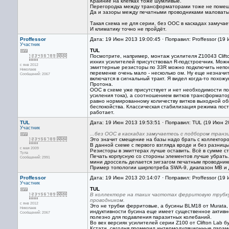
Крайние на клёпках тоже шумливые.
Перегородка между трансформаторами тоже не помеша
Да и зазоры между печатными проводниками маловаты
Такая схема не для серии, без ООС в каскадах замуча
И климатику точно не пройдёт.
Proffessor
Дата: 19 Июн 2013 19:00:45 · Поправил: Proffessor (19
Участник
TUL
Посмотрите, например, монтаж усилителя Z10043 Clifto
ихних усилителей присутствовал R-подстроечник. Можн
с янв 2012
эмиттерные резисторы по 33R можно подключить непос
Николаев
переменке очень мало - несколько ом. Ну еще незначи
Сообщений: 2067
включатся в сигнальный тракт. Я видел когда-то похо
Протона.
ООС в схеме уже присутствует и нет необходимости п
усиления тока), а соотношением витков трансформатор
равно нормированному количеству витков выходной обм
беспокойства. Классическая стабилизация режима пос
работает.
TUL
Дата: 19 Июн 2013 19:53:51 · Поправил: TUL (19 Июн 2
Участник
...без ООС в каскадах замучаетесь с подбором транз
Это значит смещение на базы надо брать с коллекторов
В данной схеме с первого взгляда вроде и без разниц
с мая 2009
Резисторы в эмиттерах лучше оставить. Всё в сумме с
Тула
Печать корпусную со стороны элементов лучше убрать.
Сообщений: 2991
мини дроссель делается зигзагом печатным проводник
Пример топологии ширпотреба SWA-9, диапазон МВ и
Proffessor
Дата: 19 Июн 2013 20:14:07 · Поправил: Proffessor (19
Участник
TUL
В коллекторе на таких частотах ферритовую трубку
проводником.
с янв 2012
Это не трубки ферритовые, а бусины BLM18 от Murata,
Николаев
индуктивности бусина еще имеет существенное активн
Сообщений: 2067
полезно для подавления паразитных колебаний.
Во вех версиях усилителей серии Z100 от Clifton Lab б
Кстати, сегодня промерил интермодуляционные парам