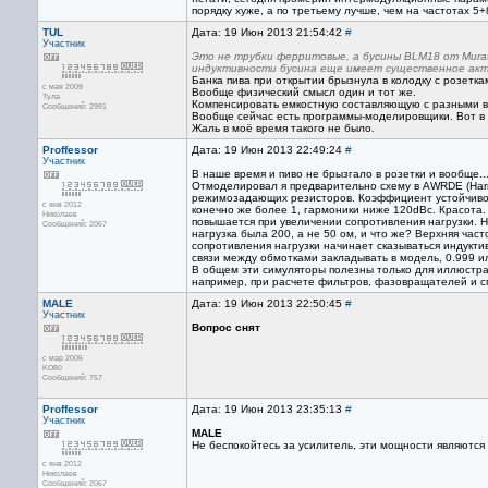
порядку хуже, а по третьему лучше, чем на частотах 5
TUL
Дата: 19 Июн 2013 21:54:42
#
Участник
Это не трубки ферритовые, а бусины BLM18 от Murata
индуктивности бусина еще имеет существенное акт
Банка пива при открытии брызнула в колодку с розетками
с мая 2009
Вообще физический смысл один и тот же.
Тула
Компенсировать емкостную составляющую с разными 
Сообщений: 2991
Вообще сейчас есть программы-моделировщики. Вот в 
Жаль в моё время такого не было.
Proffessor
Дата: 19 Июн 2013 22:49:24
#
Участник
В наше время и пиво не брызгало в розетки и вообще..
Отмоделировал я предварительно схему в AWRDE (Harmo
режимозадающих резисторов. Коэффициент устойчиво
с янв 2012
конечно же более 1, гармоники ниже 120dBc. Красота
Николаев
повышается при увеличении сопротивления нагрузки. Н
Сообщений: 2067
нагрузка была 200, а не 50 ом, и что же? Верхняя час
сопротивления нагрузки начинает сказываться индукти
связи между обмотками закладывать в модель, 0.999 или
В общем эти симуляторы полезны только для иллюстрац
например, при расчете фильтров, фазовращателей и с
MALE
Дата: 19 Июн 2013 22:50:45
#
Участник
Вопрос снят
с мар 2006
KO80
Сообщений: 757
Proffessor
Дата: 19 Июн 2013 23:35:13
#
Участник
MALE
Не беспокойтесь за усилитель, эти мощности являются
с янв 2012
Николаев
Сообщений: 2067