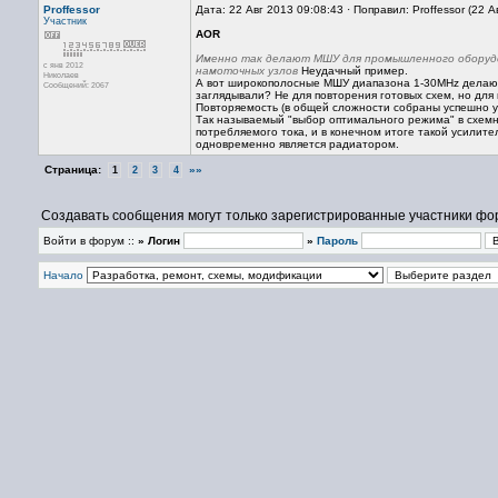
Proffessor
Дата: 22 Авг 2013 09:08:43 · Поправил: Proffessor (22 
Участник
AOR
Именно так делают МШУ для промышленного оборудов
с янв 2012
намоточных узлов
Неудачный пример.
Николаев
А вот широкополосные МШУ диапазона 1-30MHz делают
Сообщений: 2067
заглядывали? Не для повторения готовых схем, но дл
Повторяемость (в общей сложности собраны успешно уж
Так называемый "выбор оптимального режима" в схемн
потребляемого тока, и в конечном итоге такой усилит
одновременно является радиатором.
Страница:
»»
1
2
3
4
Создавать сообщения могут только зарегистрированные участники фо
Войти в форум ::
» Логин
»
Пароль
Начало