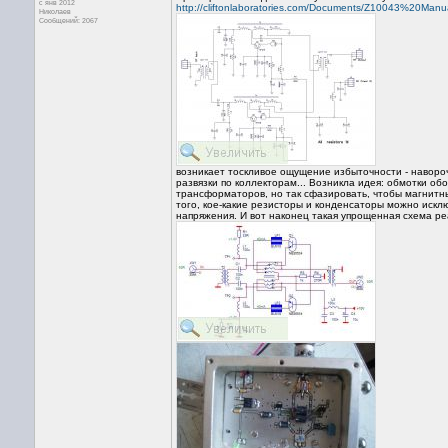
с янв 2012
http://cliftonlaboratories.com/Documents/Z10043%20Manu
Николаев
Сообщений: 2067
возникает тоскливое ощущение избыточности - наворо
развязки по коллекторам... Возникла идея: обмотки о
трансформаторов, но так сфазировать, чтобы магнитн
того, кое-какие резисторы и конденсаторы можно иск
напряжения. И вот наконец такая упрощенная схема ре