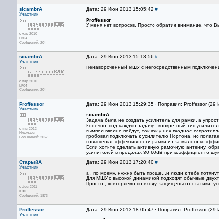
sicambrA
Дата: 29 Июн 2013 15:05:42
#
Участник
Proffessor
У меня нет вопросов. Просто обратил внимание, что В
с мар 2010
LP04
Сообщений: 204
sicambrA
Дата: 29 Июн 2013 15:13:56
#
Участник
Ненавороченный МШУ с непосредственным подключение
с мар 2010
LP04
Сообщений: 204
Proffessor
Дата: 29 Июн 2013 15:29:35 · Поправил: Proffessor (29
Участник
sicambrA
Задача была не создать усилитель для рамки, а упрос
Конечно, под каждую задачу - конкретный тип усилител
с янв 2012
вымпел вполне пойдут, так как у них входное сопроти
Николаев
пробовал подключать к усилителю Нортона, но полагаю
Сообщений: 2067
повышения эффективности рамки из-за малого коэффи
Если хотите сделать активную рамочную антенну, обра
усилителей в пределах 30-60dB при коэффициенте шум
СтарыйА
Дата: 29 Июн 2013 17:20:40
#
Участник
а , по моему, нужно быть проще...и люди к тебе потянутс
Для МШУ с высокой динамикой подходят обычные двухт
Просто , повторяемо,по входу защищены от статики, ус
с фев 2011
ЮФО
Сообщений: 1873
Proffessor
Дата: 29 Июн 2013 18:05:47 · Поправил: Proffessor (29
Участник