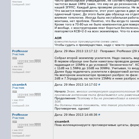
Чисто философское утверждение, не соответствующее 
Николаев
частотах выше 1MHz такие, что ему не до резонансов.
Сообщений: 2067
нашей ЗГРЛС. Каждый день проверяю резонансы. Не вы
Что касается повторяемости, этот усил сделан в двух
одиночный транс. До этого были два образца на отде
влияние топологии. Иногда была нестабильная работа,
монтажа, нет проблем. Понятно, что Вы когда-то зани
Кроме того в 70-80-ых не было компонентов для повер
И вообще, с конструкторами плат бороться бесполезно
повторяется КСВ=2-3 на всех экземплярах. Что-то в ко
AOR
с
омнительных преимуществ схема имхо.
Чтобы судить о преимуществах, надо с чем-то сравнив
Proffessor
Дата: 29 Июн 2013 13:17:12 · Поправил: Proffessor (29
Участник
Собрал второй экземпляр усилителя. Надо сказать, в
В первом образце они были намотаны проводом диаметр
падающая от 10MHz и до условной "бесконечности". КС
с янв 2012
с 11dB на 1.5MHz до 10dB на 30MHz. Учитывая, то вх
Николаев
Далее буду подключать усилители к ферритовой антенн
Сообщений: 2067
На векторном анализаторе проверил разброс по фазе 
2dB и 7.5градусов, на частоте 15MHz и ниже разброс 
sicambrA
Дата: 29 Июн 2013 14:17:02
#
Участник
Начало
Знаю, многих интересуют широкополосные М
приемным антеннам типа флаг/вымпел или рамочны
Продолжение
Поэтому я бы не рекомендовал в качес
с мар 2010
50R.
LP04
Вы должны также понимать, что такие усилители - н
Сообщений: 204
Противоречие, однако!
Proffessor
Дата: 29 Июн 2013 14:46:36
#
Участник
sicambrA
Пока коллекционируете противоречивые цитаты, формул
с янв 2012
Николаев
Сообщений: 2067