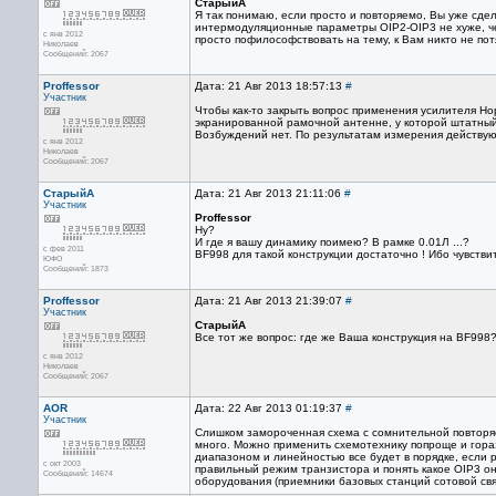
СтарыйА
Я так понимаю, если просто и повторяемо, Вы уже сдел
интермодуляционные параметры OIP2-OIP3 не хуже, чем
с янв 2012
просто пофилософствовать на тему, к Вам никто не пот
Николаев
Сообщений: 2067
Proffessor
Дата: 21 Авг 2013 18:57:13
#
Участник
Чтобы как-то закрыть вопрос применения усилителя Н
экранированной рамочной антенне, у которой штатны
Возбуждений нет. По результатам измерения действую
с янв 2012
Николаев
Сообщений: 2067
СтарыйА
Дата: 21 Авг 2013 21:11:06
#
Участник
Proffessor
Ну?
И где я вашу динамику поимею? В рамке 0.01Л ...?
с фев 2011
BF998 для такой конструкции достаточно ! Ибо чувств
ЮФО
Сообщений: 1873
Proffessor
Дата: 21 Авг 2013 21:39:07
#
Участник
СтарыйА
Все тот же вопрос: где же Ваша конструкция на BF998
с янв 2012
Николаев
Сообщений: 2067
AOR
Дата: 22 Авг 2013 01:19:37
#
Участник
Слишком замороченная схема с сомнительной повторяе
много. Можно применить схемотехнику попроще и гор
диапазоном и линейностью все будет в порядке, если 
с окт 2003
правильный режим транзистора и понять какое OIP3 он
Сообщений: 14674
оборудования (приемники базовых станций сотовой свя