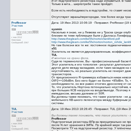
И от подстроечного резистора надо избавиться. В таки
Только в кита... ширпотребе такое пройдёт.
Если есть необходимость в подстройке, то ставят нес
Отсутствуют экраны/перегородки, тем более когда тр
Proffessor
Дата: 19 Июн 2013 10:06:19 · Поправил: Proffessor (19
Участник
syomin
Насколько я знаю, ни у Левкова ни у Траска среди опу
близкие по теме публикации были у Далласа Лэнкфорд
с янв 2012
http://www.thegleam.com/ke5fx/norton/lankford.pdf
Николаев
http://www.thegleam.com/ke5fx/norton/norton_rohde_lankf
Сообщений: 2067
Но там болезни все те же: постоянное подмагничиван
x51
Усилитель не является двунаправленным, коэффициент
TUL
И монтаж на грани фола.
Судя по терминологии, Вы - профессиональный баскетб
Этот усилитель и его топология - результат длительн
другое дело между каскадами, если таких каскадов на 
неустойчивость, но реально усилитель не генерит даж
транзисторов.
От прецизионного R-триммера избавиться никак невоз
OIP2=+106dBm. Без него будет не более +85dBm. То, ч
необходимости, он все равно отсечен дросселем от си
То, что усилитель Нортона потенциально неустойчив, н
при больших КСВ нагрузок на входе/выходе. Поэтому я
импедансом, весьма далеким от 50R.
Вы должны также понимать, что такие усилители - не д
мобильного КВ-шного пеленгатора между буферным у
системы.
TUL
Дата: 19 Июн 2013 18:26:45 · Поправил: TUL (19 Июн 2
Участник
Вы должны также понимать, что такие усилители - н
Proffessor
Подстроечные резисторы ВПр-ка принципиально не проп
с мая 2009
после N лет хранения в ЗИПе. По крайней мере так ра
Тула
Посмотрите ТУ на подстроечный резистор. У плёночных
Сообщений: 2991