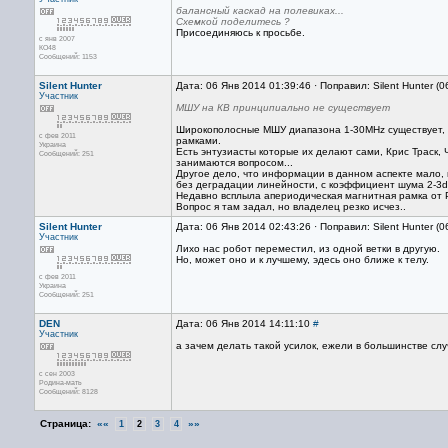
балансный каскад на полевиках...
Схемкой поделитесь ?
Присоединяюсь к просьбе.
с янв 2007
КО48
Сообщений: 1153
Silent Hunter
Дата: 06 Янв 2014 01:39:46 · Поправил: Silent Hunter (
Участник
МШУ на КВ принципиально не существует
Широкополосные МШУ диапазона 1-30MHz существует,
с фев 2011
рамками.
Украина
Есть энтузиасты которые их делают сами, Крис Траск, Ч
Сообщений: 251
занимаются вопросом...
Другое дело, что информации в данном аспекте мало,
без деградации линейности, с коэффициент шума 2-3dB
Недавно всплыла апериодическая магнитная рамка от P
Вопрос я там задал, но владелец резко исчез..
Silent Hunter
Дата: 06 Янв 2014 02:43:26 · Поправил: Silent Hunter (
Участник
Лихо нас робот переместил, из одной ветки в другую.
Но, может оно и к лучшему, эдесь оно ближе к телу.
с фев 2011
Украина
Сообщений: 251
DEN
Дата: 06 Янв 2014 14:11:10
#
Участник
а зачем делать такой усилок, ежели в большинстве сл
с сен 2003
Родина-мать
Сообщений: 8128
Страница:
««
»»
1
2
3
4