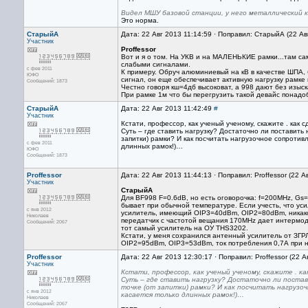
Видел МШУ базовой станции, у него металлический 
Это норма.
СтарыйА
Дата: 22 Авг 2013 11:14:59 · Поправил: СтарыйА (22 Ав
Участник
Proffessor
Вот и я о том. На УКВ и на МАЛЕНЬКИЕ рамки...там сам
слабыми сигналами.
с фев 2011
К примеру. Обруч алюминиевый на кВ в качестве ШПА, 
ЮФО
сигнал, он еще обеспечивает активную нагрузку рамке
Сообщений: 1873
Честно говоря кш=4дб высоковат, а 998 дают без изыска
При рамке 1м что бы перегрузить такой девайс понадоб
СтарыйА
Дата: 22 Авг 2013 11:42:49
#
Участник
Кстати, профессор, как ученый ученому, скажите . как
Суть – где ставить нагрузку? Достаточно ли поставить 
запитки) рамки? И как посчитать нагрузочное сопротив
с фев 2011
длинных рамок!)…
ЮФО
Сообщений: 1873
Proffessor
Дата: 22 Авг 2013 11:44:13 · Поправил: Proffessor (22 А
Участник
СтарыйА
Для BF998 F=0.6dB, но есть оговорочка: f=200MHz, Gs
бывает при обычной температуре. Если учесть, что ус
с янв 2012
усилитель, имеющий OIP3=40dBm, OIP2=80dBm, никако
Николаев
передатчик с частотой вещания 170MHz дает интермо
Сообщений: 2067
тот самый усилитель на ОУ THS3202.
Кстати, у меня сохранился антенный усилитель от ЗГРЛ
OIP2=95dBm, OIP3=53dBm, ток потребления 0,7А при на
Proffessor
Дата: 22 Авг 2013 12:30:17 · Поправил: Proffessor (22 
Участник
Кстати, профессор, как ученый ученому, скажите . к
Суть – где ставить нагрузку? Достаточно ли постави
точке (от запитки) рамки? И как посчитать нагрузо
с янв 2012
касается только длинных рамок!)…
Николаев
Сообщений: 2067