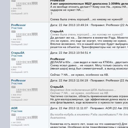
Proffessor
А вот широкополосные МШУ диапазона 1-30MHz дела
А их вообще ктонить делает? Кому они На...нужны НА.
с фев 2011
задаром не нужет НА....
ЮФО
:)
Сообщений: 1873
Схема была очень хорошей....но никому не нужной!
Proffessor
Дата: 22 Авг 2013 10:49:24 · Поправил: Proffessor (22 
Участник
СтарыйА
Схема была очень хорошей....но никому не нужной!
Да делают же на... Загляните в книжечки Рэда. Можете
с янв 2012
это не нужно, это еще не значит, что никому не нужн
Николаев
Вполне возможно, что в нашей конторе будет выпущен
Сообщений: 2067
решеток на объектах. Трансформаторы нас не пугают. 
СтарыйА
Дата: 22 Авг 2013 10:54:51
#
Участник
Proffessor
ДЕЛАЛИ в 60х ...сам видел и паял на КТ904х...двухтакт
Схему искал давно... не нашел. Могу только сказать ч
с фев 2011
(явная шара) вход был симметричный, а выход коаксиа
ЮФО
Сообщений: 1873
Сейчас ? НА... не нужен, особенно на КВ.
Proffessor
Дата: 22 Авг 2013 11:04:19 · Поправил: Proffessor (22 А
Участник
СтарыйА
Вероятно для подключения ШПА Надененко...
Сейчас ? НА... не нужен, особенно на КВ.
с янв 2012
Частично согласен, область применения весьма ограни
Николаев
Но для малоразмерных, где эффективная длина мала и
Сообщений: 2067
или флаг/вымпел, еще вспомните о нужности таких уси
AOR
Дата: 22 Авг 2013 11:11:07 · Поправил: AOR (22 Авг 20
Участник
Вы когда-нибудь в книжечки Рэда заглядывали? Не д
диапазона.
с окт 2003
Книжечка есть много лет, знаю на что намекаете)) Для
Сообщений: 14675
недостатки. Особенно если трансформаторы с сердечн