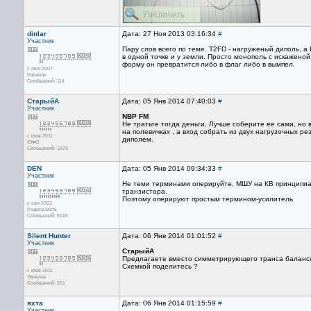
dinlar
Дата: 27 Ноя 2013 03:16:34
#
Участник
Пару слов всего по теме. T2FD - нагруженый диполь, а
в одной точке и у земли. Просто монополь с искажено
форму он превратится либо в флаг либо в вымпел.
с июл 2007
Израиль
Сообщений: 114
СтарыйА
Дата: 05 Янв 2014 07:40:03
#
Участник
NBP FM
Не тратьте тогда деньги, Лучше соберите ее сами, но
на полевичках , а вход собрать из двух нагрузочных р
с фев 2011
диполем.
ЮФО
Сообщений: 1873
DEN
Дата: 05 Янв 2014 09:34:33
#
Участник
Не теми терминами оперируйте. МШУ на КВ принципиал
транзистора.
Поэтому оперируют простым термином-усилитель
с сен 2003
Родина-мать
Сообщений: 8128
Silent Hunter
Дата: 06 Янв 2014 01:01:52
#
Участник
СтарыйА
Предлагаете вместо симметрирующего транса балансны
Схемкой поделитесь ?
с фев 2011
Украина
Сообщений: 251
яхта
Дата: 06 Янв 2014 01:15:59
#
Участник