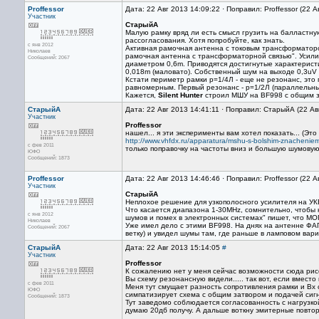
Proffessor
Дата: 22 Авг 2013 14:09:22 · Поправил: Proffessor (22 
Участник
СтарыйА
Малую рамку вряд ли есть смысл грузить на балластную
рассогласования. Хотя попробуйте, как знать.
с янв 2012
Активная рамочная антенна с токовым трансформаторо
Николаев
рамочная антенна с трансформаторной связью". Усили
Сообщений: 2067
диаметром 0,6m. Приводятся достигнутые характеристи
0,018m (маловато). Собственный шум на выходе 0,3uV в
Кстати периметр рамки p=1/4Л - еще не резонанс, это
равномерным. Первый резонанс - p=1/2Л (параллельны
Кажется,
Silent Hunter
cтроил МШУ на BF998 с общим 
СтарыйА
Дата: 22 Авг 2013 14:41:11 · Поправил: СтарыйА (22 Ав
Участник
Proffessor
нашел... я эти эксперименты вам хотел показать... (Это
http://www.vhfdx.ru/apparatura/mshu-s-bolshim-znachenie
с фев 2011
только поправочку на частоты вниз и большую шумовую
ЮФО
Сообщений: 1873
Proffessor
Дата: 22 Авг 2013 14:46:46 · Поправил: Proffessor (22 
Участник
СтарыйА
Неплохое решение для узкополосного усилителя на УКВ,
Что касается диапазона 1-30MHz, сомнительно, чтобы 
с янв 2012
шумов и помех в электронных системах" пишет, что М
Николаев
Уже имел дело с этими BF998. На днях на антенне ФАП
Сообщений: 2067
ветку) и увидел шумы там, где раньше в ламповом вар
СтарыйА
Дата: 22 Авг 2013 15:14:05
#
Участник
Proffessor
К сожалению нет у меня сейчас возможности сюда рисо
Вы схему резонансную видели..... так вот, если вместо
с фев 2011
Меня тут смущает разность сопротивления рамки и Вх 
ЮФО
симпатизирует схема с общим затвором и подачей сигна
Сообщений: 1873
Тут заведомо соблюдается согласованность с нагрузко
думаю 20дб получу. А дальше воткну эмитерные повтор