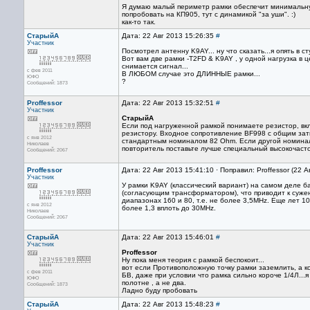
Я думаю малый периметр рамки обеспечит минимальну
попробовать на КП905, тут с динамикой "за уши". :)
как-то так.
СтарыйА
Дата: 22 Авг 2013 15:26:35
#
Участник
Посмотрел антенну K9AY... ну что сказать...я опять в ст
Вот вам две рамки -T2FD & K9AY , у одной нагрузка в ц
снимается сигнал...
с фев 2011
В ЛЮБОМ случае это ДЛИННЫЕ рамки...
ЮФО
?
Сообщений: 1873
Proffessor
Дата: 22 Авг 2013 15:32:51
#
Участник
СтарыйА
Если под нагруженной рамкой понимаете резистор, вк
резистору. Входное сопротивление BF998 с общим зат
с янв 2012
стандартным номиналом 82 Ohm. Если другой номинал
Николаев
повторитель поставьте лучше специальный высокочасто
Сообщений: 2067
Proffessor
Дата: 22 Авг 2013 15:41:10 · Поправил: Proffessor (22 
Участник
У рамки K9AY (классический вариант) на самом деле б
(согласующим трансформатором), что приводит к сужен
диапазонах 160 и 80, т.е. не более 3,5MHz. Еще лет 1
с янв 2012
более 1,3 вплоть до 30MHz.
Николаев
Сообщений: 2067
СтарыйА
Дата: 22 Авг 2013 15:46:01
#
Участник
Proffessor
Ну пока меня теория с рамкой беспокоит...
вот если Противоположную точку рамки заземлить, а к
с фев 2011
БВ, даже при условии что рамка сильно короче 1/4Л...я
ЮФО
полотне , а не два.
Сообщений: 1873
Ладно буду пробовать
СтарыйА
Дата: 22 Авг 2013 15:48:23
#