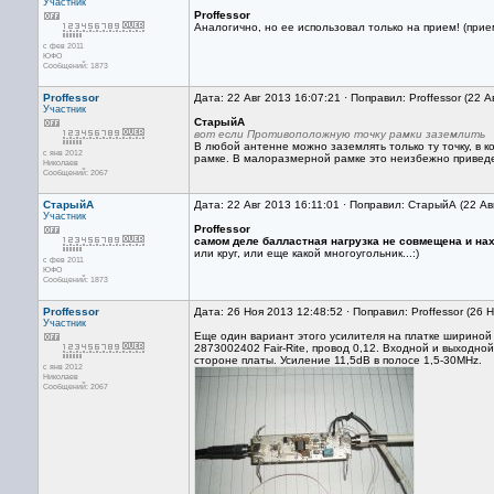
Участник
Proffessor
Аналогично, но ее использовал только на прием! (прие
с фев 2011
ЮФО
Сообщений: 1873
Proffessor
Дата: 22 Авг 2013 16:07:21 · Поправил: Proffessor (22 
Участник
СтарыйА
вот если Противоположную точку рамки заземлить
В любой антенне можно заземлять только ту точку, в 
с янв 2012
рамке. В малоразмерной рамке это неизбежно приведет
Николаев
Сообщений: 2067
СтарыйА
Дата: 22 Авг 2013 16:11:01 · Поправил: СтарыйА (22 Ав
Участник
Proffessor
самом деле балластная нагрузка не совмещена и на
или круг, или еще какой многоугольник...:)
с фев 2011
ЮФО
Сообщений: 1873
Proffessor
Дата: 26 Ноя 2013 12:48:52 · Поправил: Proffessor (26 
Участник
Еще один вариант этого усилителя на платке ширино
2873002402 Fair-Rite, провод 0,12. Входной и выходно
стороне платы. Усиление 11,5dB в полосе 1,5-30MHz.
с янв 2012
Николаев
Сообщений: 2067