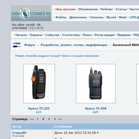
·
Наш магазин
·
Объявления
·
Рейтинг
·
Статьи
·
Част
·
Файлы
·
Диапазоны
·
Сигналы
·
Музей
·
Mods
·
LPD-
На сайте: гостей - 64,
участников - 1 [
a droo
]
·
Начало
·
Опросы
·
События
·
Статистика
·
Поиск
·
Регистрация
·
Правила
·
FA
Форум
—›
Разработка, ремонт, схемы, модификации
—›
Балансный МШУ 
Новая линейка радиостанций Hytera в нашем магазине
Hytera TC-320
Hytera TC-508
руб.
руб.
Страница:
««
»»
1
2
3
4
Автор
Сообщение
СтарыйА
Дата: 22 Авг 2013 10:31:08
#
Участник