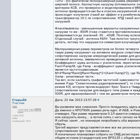
T2FD - это фактически полноразмерная рамка (перимет
широкой полосе, балластную нагрузку (оптимальное з
критерию КСВ, это проверено и моделированием в ММАН
антенна превращается как бы в отрезок нагруженной 
происходит излучение (такой же эффект и в ромбическ
трансформатор 16:1 по сопротивлению. КПД такой анте
нагрузкой.
Флаги/вымпелы - уменьшенные варианты нагруженных 
нагрузки то же - 800R (тоже ставится в противоположн
проваливается до значений -30...-40dB. Поэтому испо
Отдельный случай - антенна К9AY. Там полотно треугол
делать, потому что нарушается симметрия излучающей 
Малоразмерная рамка периметром не более четверти в
такую рамку нагружают на активное входное сопротивл
сопротивление нагрузки апериодической рамки для д
активной антенны, эквивалентно приведенный к внешн
Коэффициент шума антенны с усилителем, пересчитанн
Fant=Famp/M, где Famp - коэффициент шума усилителя
является частотозависимым:
М=4*Ramp*Rant/((Rant+Ramp)^2+(Xant+Xamp)^2), где Ra
Xamp - реактивные части.
Так вот, если наложить график частотной зависимости 
книжке Рэда "Схемотехника радиоприемников"), то стан
режим КЗ), которое пропагандируют Крис Траск и Чав
сопротивление нагрузки для каждого типа рамки и каж
500R, для экранированной с тем же диаметром получае
СтарыйА
Дата: 22 Авг 2013 13:57:28
#
Участник
Вы развеяли мои сомнения. Просто попадались здесь
Да именно о КРОТКИХ рамках речь идет. И АБВ, и Ромб
очевиден. При рамке периметром 0.1Л кажется совершен
с фев 2011
или нагрузить конец… а потом снять с него сигнал на 
ЮФО
Я сейчас занят , но планирую попробовать оба вариан
Сообщений: 1873
обручь.
Третий вариант представляется мне все же резонансны
сопротивление при том реактивное…
Я изначально планировал собрать на СМД резисторах 
общим истоком (стандартная) или BFG135 с общим эм